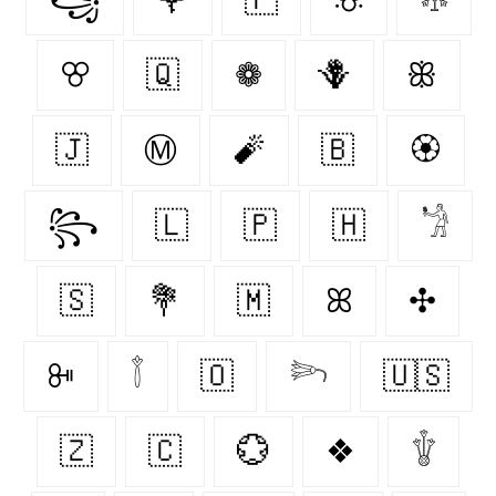
ꕢ
🇶‌
❁
🪻
ꕥ
🇯‌
Ⓜ
🧨
🇧‌
🏵
꧂
🇱‌
🇵‌
🇭‌
𓁋
🇸‌
💐
🇲‌
ꕤ
✣
ꔻ
𓇕
🇴‌
𓆸
🇺🇸
🇿‌
🇨‌
💮
❖
𓇚