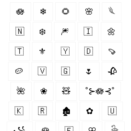
🪷
❄
🌻
🌸
𓆰
🇳‌
❄️
🎆
🇮‌
🌼
🇹‌
⚜
🇾‌
🇩‌
🍠
🥔
🇻‌
🇬‌
🌷
🥀
🌺
❀
🧸
˚⊱🪷⊰˚
🇰‌
🇷‌
🏚
✿
🇺‌
꧁
🌹
🇫‌
ꕣ
𓇗