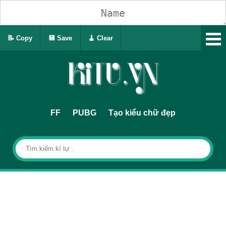
📝 Copy
💾 Save
🧹 Clear
FF
PUBG
Tạo kiểu chữ đẹp