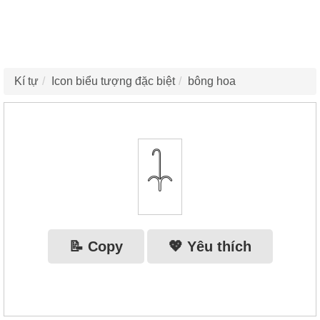
Kí tự
Icon biểu tượng đặc biệt
bông hoa
𓇑
📝 Copy
💖 Yêu thích