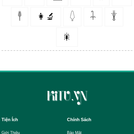
𓇣
👩‍🔬
𓆭
𓇑
𓇊
🎇
Tiện Ích
Chính Sách
Giới Thiệu
Bảo Mật