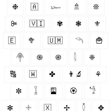
❉
🇦‌
𓆱
🚿
❊
ꔼ
🇻🇮
✾
❃
⚜️
🇪‌
🥦
🇺🇲
𓆹
🍟
𓋇
֍
֎
𓇛
❈
🔠
🇼‌
✤
👨‍🔬
⚘
✼
𓆼
🎴
🏵️
𓁙
✻
𓇬
🇽‌
✢
𓇟
✥