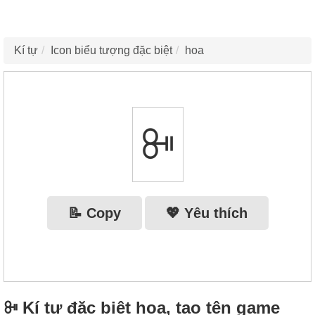
Kí tự
Icon biểu tượng đặc biệt
hoa
ꔻ
📝 Copy
💖 Yêu thích
ꔻ Kí tự đặc biệt hoa, tạo tên game