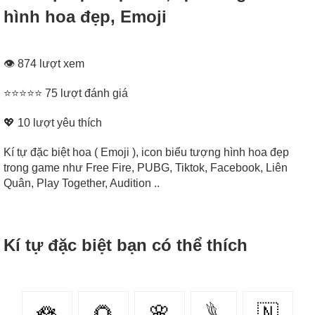
hình hoa đẹp, Emoji
👁 874 lượt xem
⭐⭐⭐⭐⭐ 75 lượt đánh giá
💖
10
lượt yêu thích
Kí tự đặc biệt hoa ( Emoji ), icon biểu tượng hình hoa đẹp
trong game như Free Fire, PUBG, Tiktok, Facebook, Liên
Quân, Play Together, Audition ..
Kí tự đặc biệt bạn có thể thích
🪷
🌻
🌸
𓆰
🇳‌