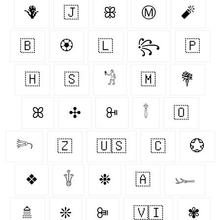
🪻
🇯‌
ꕥ
Ⓜ
🧨
🇧‌
🏵
🇱‌
꧂
🇵‌
🇭‌
🇸‌
𓁋
🇲‌
💐
ꕤ
✣
ꔻ
𓇕
🇴‌
𓆸
🇿‌
🇺🇸
🇨‌
💮
❖
𓇚
❉
🇦‌
𓆱
🚿
❊
ꔼ
🇻🇮
✾