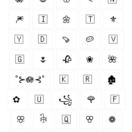
🎆
🇮‌
🌼
🇹‌
⚜
🇾‌
🇩‌
🍠
🥔
🇻‌
🇬‌
🌷
🥀
❀
🌺
˚⊱🪷⊰˚
🇰‌
🇷‌
🏚
✿
🇺‌
꧁
🌹
🇫‌
ꕣ
𓇗
🇶‌
ꕢ
❁