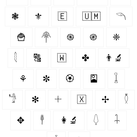
❃
⚜️
🇪‌
🇺🇲
𓆹
🍟
𓋇
֍
֎
❈
𓇛
🔠
🇼‌
✤
👨‍🔬
⚘
✼
🏵️
🎴
𓆼
𓁙
✻
𓇬
🇽‌
✢
𓇟
✥
𓇣
👩‍🔬
𓆭
𓇑