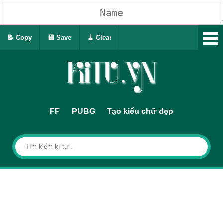
📝 Copy
💾 Save
🧹 Clear
FF
PUBG
Tạo kiểu chữ đẹp