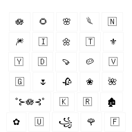
🪷
🌻
🌸
𓆰
🇳‌
🎆
🇮‌
🌼
🇹‌
⚜
🇾‌
🇩‌
🍠
🥔
🇻‌
🇬‌
🌷
🥀
❀
🌺
˚⊱🪷⊰˚
🇰‌
🇷‌
🏚
✿
🇺‌
꧁
🌹
🇫‌