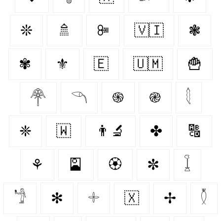
❊
🚿
ꔼ
🇻🇮
❃
✾
⚜️
🇪‌
🇺🇲
🍟
𓋇
𓆹
֍
֎
𓇛
❈
🇼‌
👨‍🔬
✤
🔠
⚘
🎴
🏵️
✼
𓆼
𓁙
✻
𓇬
🇽‌
✢
𓇟