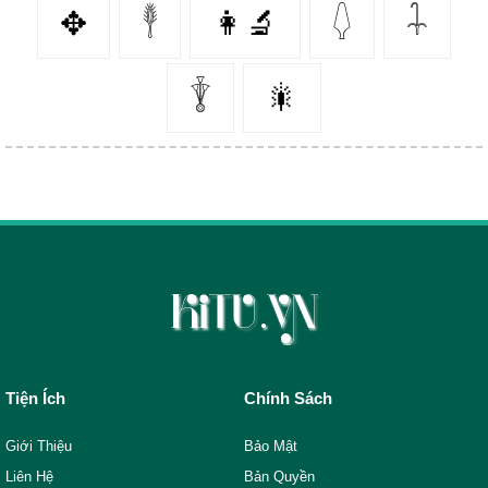
✥
𓇣
👩‍🔬
𓆭
𓇑
𓇊
🎇
Tiện Ích
Chính Sách
Giới Thiệu
Bảo Mật
Liên Hệ
Bản Quyền