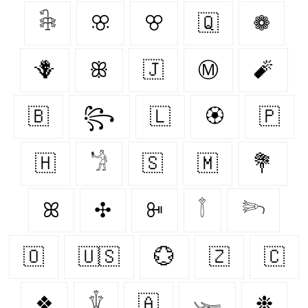
𓇗
ꕣ
ꕢ
🇶‌
❁
🪻
ꕥ
🇯‌
Ⓜ
🧨
🇧‌
꧂
🇱‌
🏵
🇵‌
🇭‌
𓁋
🇸‌
🇲‌
💐
ꕤ
✣
ꔻ
𓇕
𓆸
🇴‌
🇺🇸
💮
🇿‌
🇨‌
❖
𓇚
🇦‌
𓆱
❉