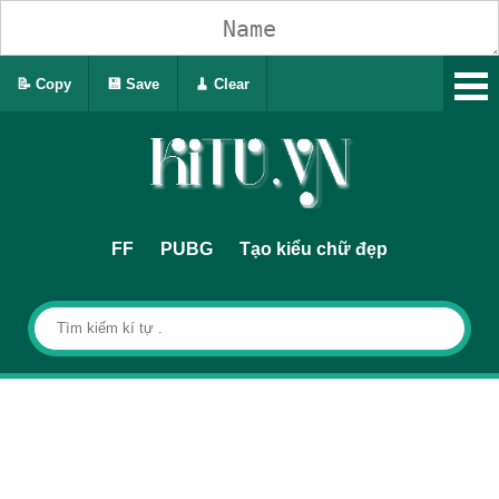
📝 Copy
💾 Save
🧹 Clear
FF
PUBG
Tạo kiểu chữ đẹp