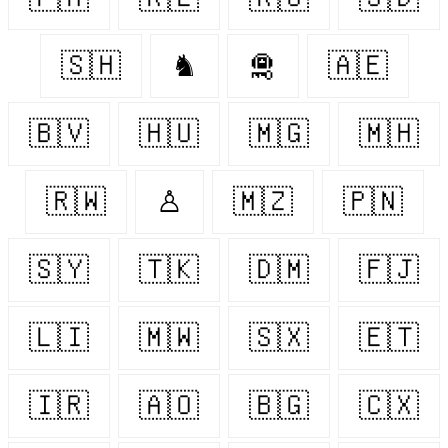
🇸🇭
♞
🛅
🇦🇪
🇧🇻
🇭🇺
🇲🇬
🇲🇭
🇷🇼
♙
🇲🇿
🇵🇳
🇸🇾
🇹🇰
🇩🇲
🇫🇯
🇱🇮
🇲🇼
🇸🇽
🇪🇹
🇮🇷
🇦🇴
🇧🇬
🇨🇽