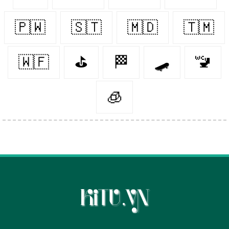
🇵🇼
🇸🇹
🇲🇩
🇹🇲
🇼🇫
⛳️
🏁
🛹
🚾
🧊