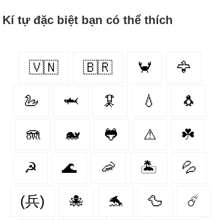
Kí tự đặc biệt bạn có thể thích
🇻🇳
🇧🇷
🦀
🦅
🦢
🦈
🦑
💧
🐧
🪼
🐋
🐸
⚠
☘️
☭
🌊
🦐
🏝️
💦
(兵)
🐙
🐬
🦆
☄️