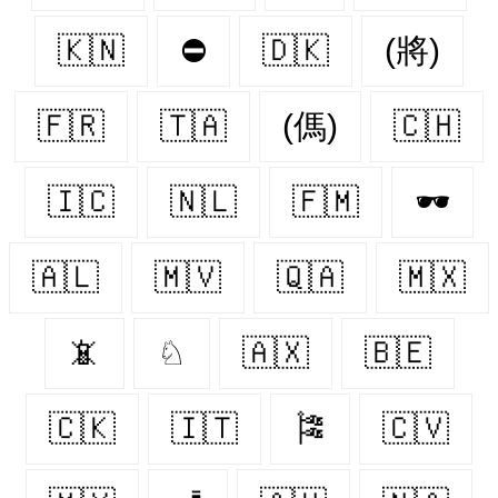
🇰🇳
⛔
🇩🇰
(將)
🇫🇷
🇹🇦
(傌)
🇨🇭
🇮🇨
🇳🇱
🇫🇲
🕶
🇦🇱
🇲🇻
🇶🇦
🇲🇽
📵
♘
🇦🇽
🇧🇪
🇨🇰
🇮🇹
🎏
🇨🇻