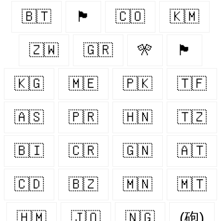
🇧🇹
🏴󠁧󠁢󠁥󠁮󠁧󠁿
🇨🇴
🇰🇲
🇿🇼
🇬🇷
🎌
🏴󠁧󠁢󠁳󠁣󠁴󠁿
🇰🇬
🇲🇪
🇵🇰
🇹🇫
🇦🇸
🇵🇷
🇭🇳
🇹🇿
🇧🇮
🇨🇷
🇬🇳
🇦🇹
🇨🇩
🇧🇿
🇲🇳
🇲🇹
🇭🇲
🇯🇴
🇳🇬
(砲)