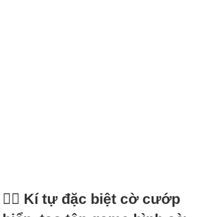
🏴‍☠️ Kí tự đặc biệt cờ cướp