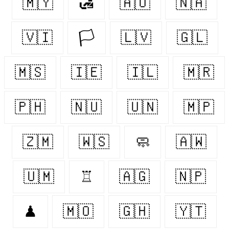
🇲🇾
🛃
🇦🇺
🇳🇦
🇻🇮
🏳️
🇱🇻
🇬🇱
🇲🇸
🇮🇪
🇮🇱
🇲🇷
🇵🇭
🇳🇺
🇺🇳
🇲🇵
🇿🇲
🇼🇸
🧼
🇦🇼
🇺🇲
♖
🇦🇬
🇳🇵
♟
🇲🇴
🇬🇭
🇾🇹