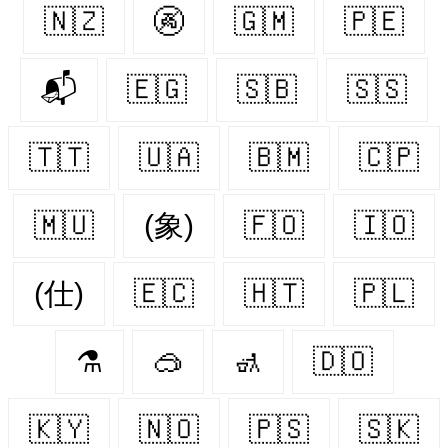
🇳🇿
🚱
🇬🇲
🇵🇪
📬
🇪🇬
🇸🇧
🇸🇸
🇹🇹
🇺🇦
🇧🇲
🇨🇵
🇲🇺
(象)
🇫🇴
🇮🇴
(仕)
🇪🇨
🇭🇹
🇵🇱
⚗️
🥽
🚮
🇩🇴
🇰🇾
🇳🇴
🇵🇸
🇸🇰