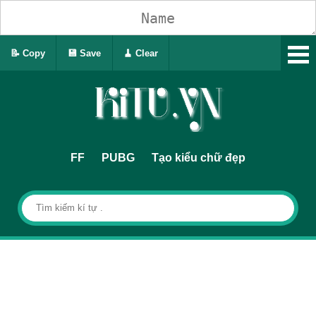
📝 Copy
💾 Save
🧹 Clear
FF
PUBG
Tạo kiểu chữ đẹp