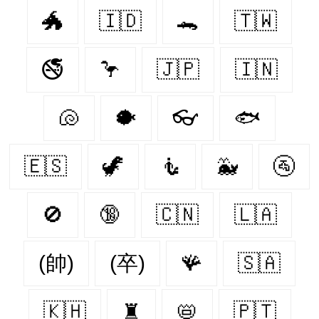
🐲
🇮🇩
🐊
🇹🇼
🚭
🦩
🇯🇵
🇮🇳
🐚
🐡
👓
🐟
🇪🇸
🦖
🧜
🐳
🚰
🚫
🔞
🇨🇳
🇱🇦
(帥)
(卒)
🪸
🇸🇦
🇰🇭
♜
📛
🇵🇹