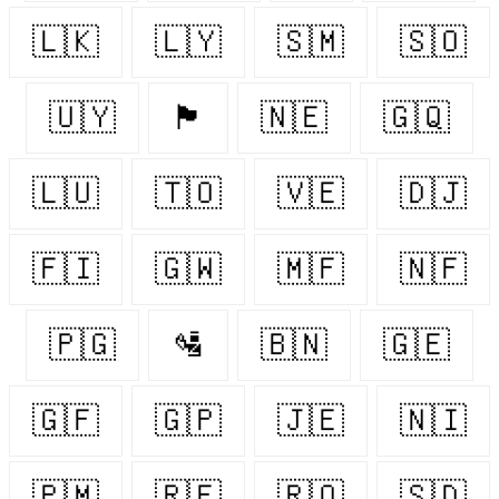
🇱🇰
🇱🇾
🇸🇲
🇸🇴
🇺🇾
🏴󠁧󠁢󠁷󠁬󠁳󠁿
🇳🇪
🇬🇶
🇱🇺
🇹🇴
🇻🇪
🇩🇯
🇫🇮
🇬🇼
🇲🇫
🇳🇫
🇵🇬
🛂
🇧🇳
🇬🇪
🇬🇫
🇬🇵
🇯🇪
🇳🇮
🇵🇲
🇷🇪
🇷🇴
🇸🇩