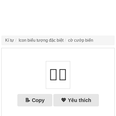
Kí tự
Icon biểu tượng đặc biệt
cờ cướp biển
🏴‍☠️
📝 Copy
💖 Yêu thích