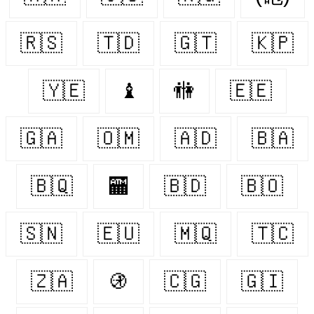
🇷🇸
🇹🇩
🇬🇹
🇰🇵
🇾🇪
♝
🚻
🇪🇪
🇬🇦
🇴🇲
🇦🇩
🇧🇦
🇧🇶
🏧
🇧🇩
🇧🇴
🇸🇳
🇪🇺
🇲🇶
🇹🇨
🇿🇦
🚯
🇨🇬
🇬🇮