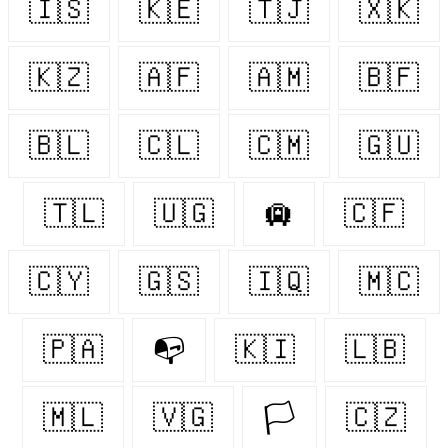
🇮🇸
🇰🇪
🇹🇯
🇽🇰
🇰🇿
🇦🇫
🇦🇲
🇧🇫
🇧🇱
🇨🇱
🇨🇲
🇬🇺
🇹🇱
🇺🇬
🛄
🇨🇫
🇨🇾
🇬🇸
🇮🇶
🇲🇨
🇵🇦
📭
🇰🇮
🇱🇧
🇲🇱
🇻🇬
🏳️‍
🇨🇿