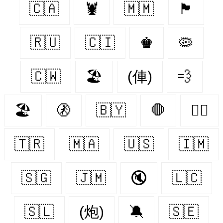
🇨🇦
🦞
🇲🇲
🏴
🇷🇺
🇨🇮
♚
🦠
🇨🇼
🏖
(俥)
💨
🏖️
🚷
🇧🇾
🛑
🏳️‍🌈
🇹🇷
🇲🇦
🇺🇸
🇮🇲
🇸🇬
🇯🇲
🔇
🇱🇨
🇸🇱
(炮)
🔕
🇸🇪