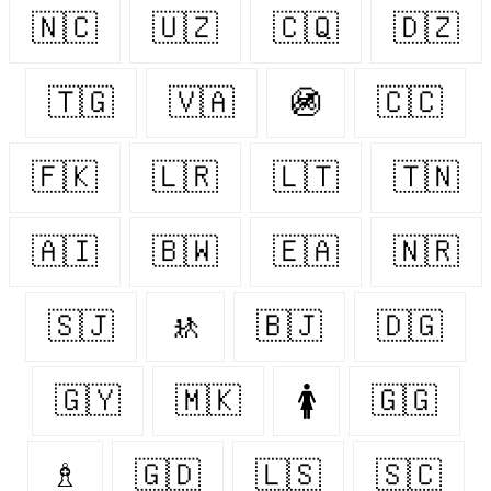
🇳🇨
🇺🇿
🇨🇶
🇩🇿
🇹🇬
🇻🇦
🚳
🇨🇨
🇫🇰
🇱🇷
🇱🇹
🇹🇳
🇦🇮
🇧🇼
🇪🇦
🇳🇷
🇸🇯
🚸
🇧🇯
🇩🇬
🇬🇾
🇲🇰
🚺
🇬🇬
♗
🇬🇩
🇱🇸
🇸🇨