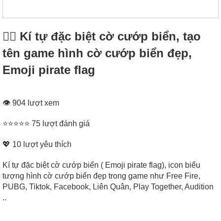
🏴‍☠️ Kí tự đặc biệt cờ cướp biển, tạo
tên game hình cờ cướp biển đẹp,
Emoji pirate flag
👁 904 lượt xem
⭐⭐⭐⭐⭐ 75 lượt đánh giá
💖
10
lượt yêu thích
Kí tự đặc biệt cờ cướp biển ( Emoji pirate flag), icon biểu
tượng hình cờ cướp biển đẹp trong game như Free Fire,
PUBG, Tiktok, Facebook, Liên Quân, Play Together, Audition
..