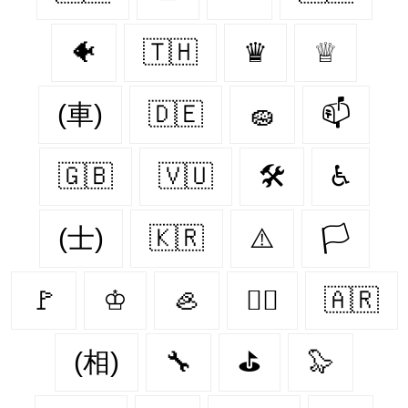
🐠
🇹🇭
♛
♕
(車)
🇩🇪
🧽
📫
🇬🇧
🇻🇺
🛠
♿
(士)
🇰🇷
⚠️
🏳
🚩
♔
🦪
🏴‍☠️
🇦🇷
(相)
🔧
⛳
🦭