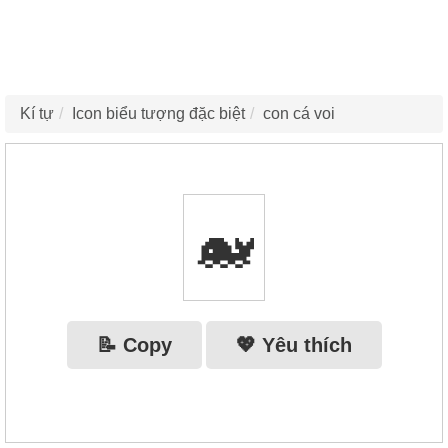
Kí tự
Icon biểu tượng đặc biệt
con cá voi
🐋
📝 Copy
💖 Yêu thích