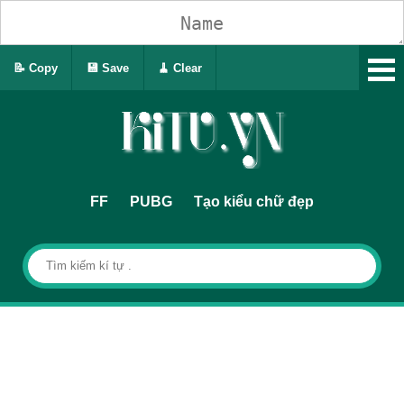
📝 Copy
💾 Save
🧹 Clear
FF
PUBG
Tạo kiểu chữ đẹp