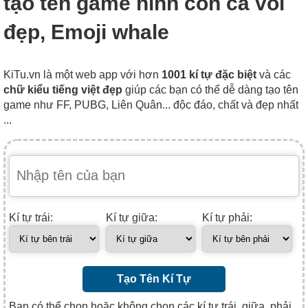
tạo tên game hình con cá voi
đẹp, Emoji whale
KiTu.vn là một web app với hơn
1001 kí tự đặc biệt
và các
chữ kiểu tiếng việt đẹp
giúp các bạn có thể dễ dàng tạo tên
game như FF, PUBG, Liên Quân... độc đáo, chất và đẹp nhất
...
Kí tự trái:
Kí tự giữa:
Kí tự phải:
Tạo Tên Kí Tự
Bạn có thể chọn hoặc không chọn các kí tự trái, giữa, phải