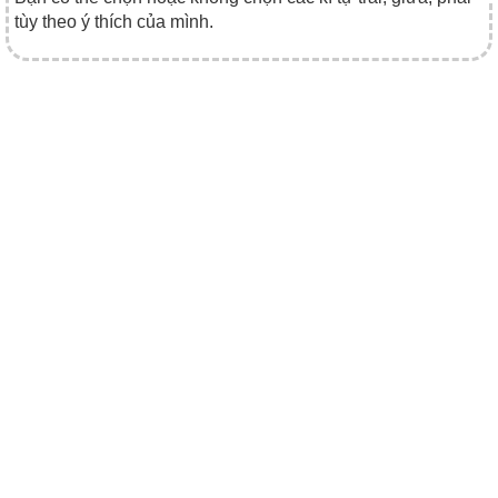
tùy theo ý thích của mình.