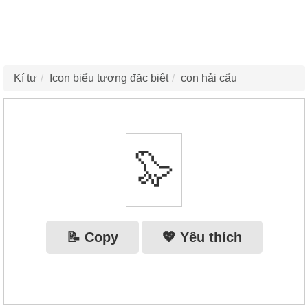
Kí tự
Icon biểu tượng đặc biệt
con hải cẩu
🦭
📝 Copy
💖 Yêu thích