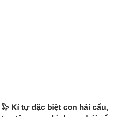
🦭 Kí tự đặc biệt con hải cẩu,