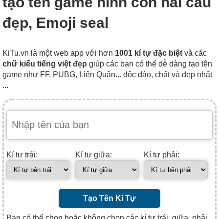
tạo tên game hình con hải cẩu
đẹp, Emoji seal
KiTu.vn là một web app với hơn
1001 kí tự đặc biệt
và các
chữ kiểu tiếng việt đẹp
giúp các bạn có thể dễ dàng tạo tên
game như FF, PUBG, Liên Quân... độc đáo, chất và đẹp nhất
...
Kí tự trái:
Kí tự giữa:
Kí tự phải:
Tạo Tên Kí Tự
Bạn có thể chọn hoặc không chọn các kí tự trái, giữa, phải