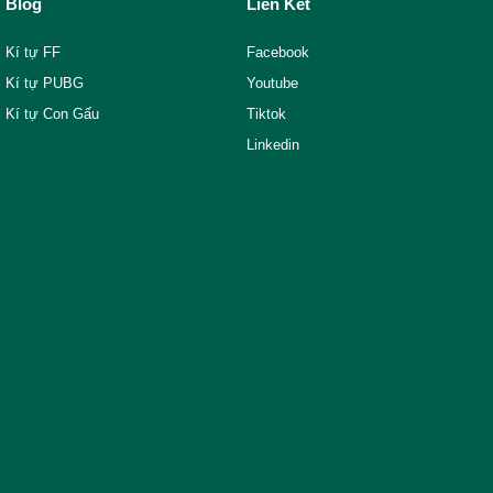
Blog
Liên Kết
Kí tự FF
Facebook
Kí tự PUBG
Youtube
Kí tự Con Gấu
Tiktok
Linkedin