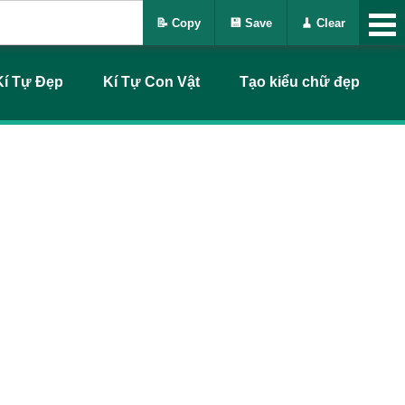
📝 Copy
💾 Save
🧹 Clear
Kí Tự Đẹp
Kí Tự Con Vật
Tạo kiểu chữ đẹp