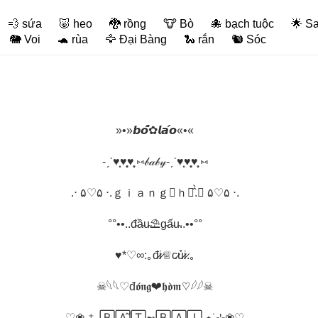
💨 sứa
🐷 heo
🐉 rồng
🐮 Bò
🐙 bạch tuộc
🌟 S
🐘 Voi
🐢 rùa
🦅 Đại Bàng
🐍 rắn
🐿️ Sóc
»•»𝙗𝙤̂́✿𝙡𝙖́𝙤«•«
-ˏˋ♥̩͙♥̩̩̥͙♥̩̥̩ ⑅𝒷𝒶𝒷𝓎-ˏˋ♥̩͙♥̩̩̥͙♥̩̥̩ ⑅
.⋅ ۵♡۵ ⋅.ｇｉａｎｇ☘ｈｏ̂̀.⋅ ۵♡۵ ⋅.
°°••..đ̴ầ̴u̴⛱g̴ấ̴u̴..••°°
♥*♡∞:｡đ̷i̷♕c̷ủ̷i̷.｡
☠︎𓆩𓆩♡đ𝖔́𝖓𝖌❤𝖍𝖔̀𝖒♡𓆪𓆪☠︎
♡❀˖⁺. 🄱🄰̂́🅃➻🄱🄰̣🄸 ⋆˙⊹❀♡