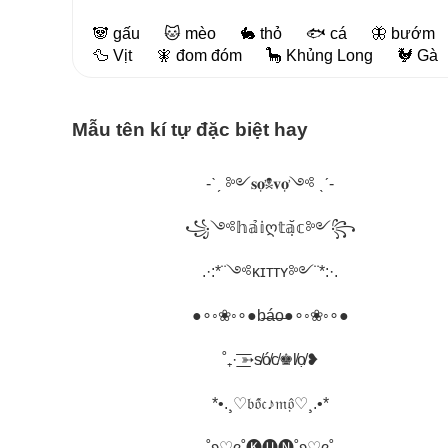
🐼 gấu
🐱 mèo
🐇 thỏ
🐟 cá
🦋 bướm
🦆 Vịt
🧚 đom đóm
🦕 Khủng Long
🐓 Gà
Mẫu tên kí tự đặc biệt hay
-ˋˏ ༻𝐬𝐨̛̣☠𝐯𝐨̛̣༺ ˎˊ-
꧁༺𝕙𝕒̉𝕚ღ𝕥𝕒̣̆𝕔༻꧂
.·:*¨༺ᴋɪᴛᴛʏ༻¨*:·.
●∘◦❀◦∘●b̶á̶o̶●∘◦❀◦∘●
˚₊· ͟͟͞͞➳s̸ó̸c̸♚l̸ọ̸❥
*•.¸♡𝔟𝔬̂́𝔠♪𝔪𝔬̣̂♡¸.•*
˚ʚ♡ɞ˚🅚🅤🅝˚ʚ♡ɞ˚