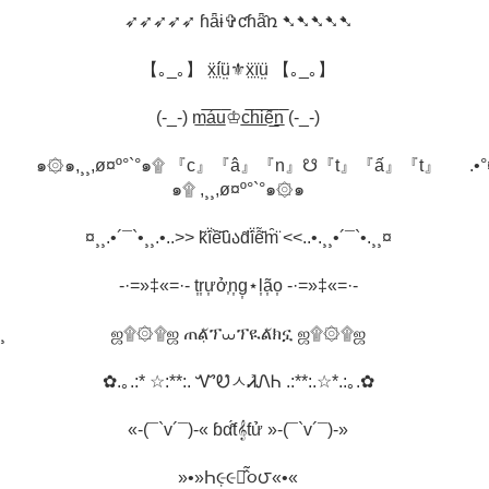
➶➶➶➶➶ ɦǟɨ✞ƈɦǟ̂ռ ➷➷➷➷➷
【｡_｡】 ẍ̤í̤̈ṳ̈⚜ẍ̤ï̤ṳ̈ 【｡_｡】
(-_-) m̲̅á̲̅u̲̅♔c̲̅h̲̅i̲̅ế̲̅n̲̅ (-_-)
๑۞๑,¸¸,ø¤º°`°๑۩ 『c』『â』『n』☋『t』『ấ』『t』
.•
๑۩ ,¸¸,ø¤º°`°๑۞๑
¤¸¸.•´¯`•¸¸.•..>> k̑̈ȋ̈ề̑̈ȗ̈ა⁩d̑̈ȋ̈ễ̑̈m̑̈ <<..•.¸¸•´¯`•.¸¸¤
-·=»‡«=·- t͎r͎ư͎ở͎n͎g͎⋆l͎ã͎o͎ -·=»‡«=·-
¸
ஜ۩۞۩ஜ ጠል̣̆ፕ⩊ፕዪል̆ክኗ ஜ۩۞۩ஜ
✿.｡.:* ☆:**:. ᏉᎧ̂ㅅᏗ̉ᏁᏂ .:**:.☆*.:｡.✿
«-(¯`v´¯)-« ɓα̂́ƭ𝄞ƭử »-(¯`v´¯)-»
»•»Һ૯̣૯ค̂̃૦౮«•«