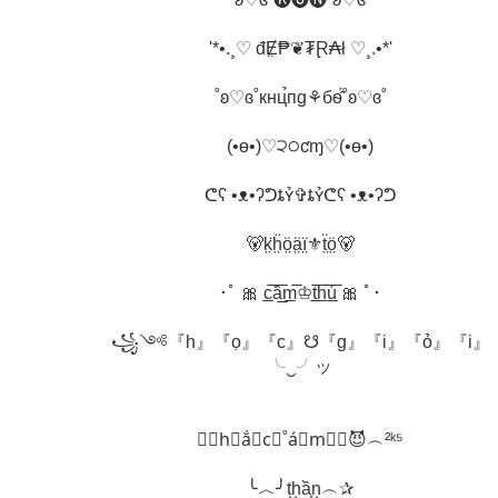
'*•.¸♡ đɆ̣₱❦₮Ɽ₳ł ♡¸.•*'
˚ʚ♡ɞ˚кнц̉пg⚘бѳ̂́˚ʚ♡ɞ˚
(•ө•)♡੨੦ƈɱ♡(•ө•)
ᕦʕ •ᴥ•ʔᕤȶʏ̉✞ȶʏ̉ᕦʕ •ᴥ•ʔᕤ
🐻k̤̈ḧ̤ö̤ä̤ï̤⚜ẗ̤ö̤🐻
･ﾟ 🎀 c̲̅ầ̲̅m̲̅♔t̲̅h̲̅ú̲̅ 🎀 ﾟ･
꧁༺『h』『ọ』『c』☋『g』『i』『ỏ』『i』
╰‿╯ッ
☠❦h⃗ắ⃗c⃗˚á⃗m⃗❦😈︵²ᵏ⁵
╰︿╯t͙h͙ầ͙n͙︵✰