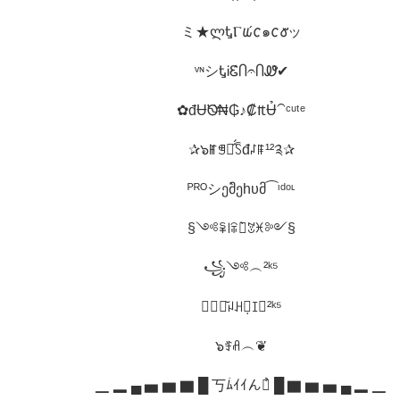
ミ★ლᎿⲄ𐒜́𐒨๑𐒨𐒀̛ッ
ᵛᶰシᎿᎥᏋ̂Ⴖ𝄐ႶᏪ̛̃✔
✿đɄ̛Ꮻ̛̀₦₲♪₡₶Ʉ̉⁀ᶜᵘᵗᵉ
✰๖ꂵꁅꋫ̂́ꇘđ꒗ꁹ¹²༉✰
ᴾᴿᴼシემ̀ეhυმ⁀ᶦᵈᵒᶫ
§༺ꈜ꒐ꋖ꒐̀ꃔꁝ༻§
꧁༺︵²ᵏ⁵
❖︵ꍏ̆ꈤꃅꍏ̣ꀤ︵²ᵏ⁵
๖ꄟꋬ︵❦
▁ ▂ ▄ ▅ ▆ ▇ █ 丂ﾑ́ｲｲんひ̉ █ ▇ ▆ ▅ ▄ ▂ ▁