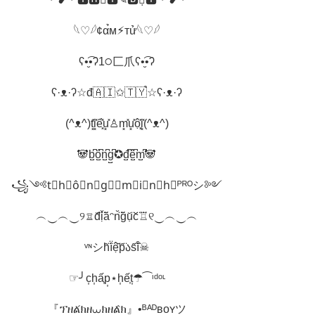
𓆩♡𓆪¢α̉м⚡︎тử𓆩♡𓆪
ʕ•̮͡•ʔ1੦匚爪ʕ•̮͡•ʔ
ʕ·ᴥ·ʔ☆đ🇦‌̣🇮‌✩🇹‌🇾‌̉☆ʕ·ᴥ·ʔ
(^ᴥ^)t͓̽i͓̽ể͓̽u͓̽♙m͓̽u͓̽ộ͓̽i͓̽(^ᴥ^)
🐼b̺͆ó̺͆n̺͆g̺͆✪đ̺͆ê̺͆m̺͆🐼
꧁༺t⃠h⃠ô⃠n⃠g⃠☞m⃠i⃠n⃠h⃠ᴾᴿᴼシ༻
︵‿︵‿୨♖đ̆̈ị̆̈ă̈ᵔn̆̈ğ̈ụ̆̈c̆̈♖୧‿︵‿︵
ᵛᶰシh̑̈ȋ̈ệ̑̈p̑̈ა⁩s̑̈ĩ̑̈☠
☞╯c͎h͎ấ͎p͎⋆h͎ế͎t͎☂⁀ᶦᵈᵒᶫ
『ፕዘል́ክዘ⩊ክዘል̂ክ』•ᴮᴬᴰʙᴏʏツ