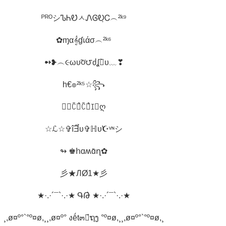
ᴾᴿᴼシᏖᏂᎧ̉ㅅᏁᎶᎧ̣Ꮯ︵²ᵏ⁹
✿ɱα𝄞ɠเάσ︵²ᵏ⁶
➻❥︵૯ωυ̃૦̛́౮ძʆค̀υ﹏❣
h€๏²ᵏ⁵☆꧂
❥☪ꉓꀎ̉ꉓꍏ̉ꀤ﹏ღ
☆ℒ☆✞îƎ̂̉υ✞ℍυ̛☪ᵛᶰシ
↬ ♚հɑʍɑ̆ղ✿
彡★ЛØ1★彡
★·.·´¯`·.·★ ԳԹ̀ ★·.·´¯`·.·★
¸,ø¤º°`°º¤ø,¸¸,ø¤º° งḗt๓ค́ຖງ °º¤ø,¸¸,ø¤º°`°º¤ø,¸