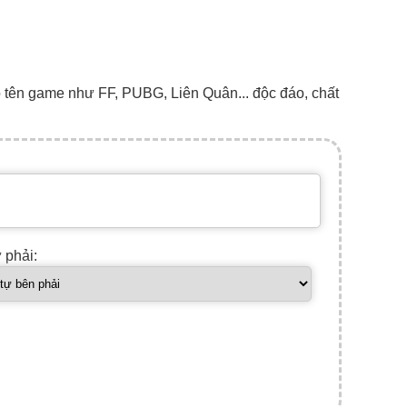
o tên game như FF, PUBG, Liên Quân... độc đáo, chất
ự phải: