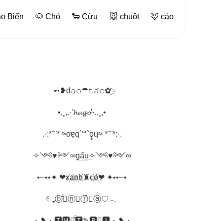
ao Biển
🐶 Chó
🐑 Cừu
🐭 chuột
🦊 cáo
➻❥đ𝚊̣𝚘☂𝚝𝚊̣̆𝚌✿҈
•,¸,.·'𝓱𝓾𝓰𝓸'·.,¸,•
.·:*¨¨* ≈oɐ̗q´꒳`ǫ̬ɥ≈ *¨¨*:·.
✧༺♥༻∞g͟ấ͟u͟✧༺♥༻∞
•┈••✦ ❤x҉a҉n҉h҉♜c҉ỏ҉❤ ✦••┈•
𓏲 ࣪₊ⓑⓐ̆́ⓝ✼ⓣⓘ̉ⓐ♡𓂃
・❥・🆃🅷🅰̂́🆃✎🅱🅰̣🅸・❥・