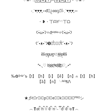
-ˏˋ♥̩͙♥̩̩̥͙♥̩̥̩ ⑅đꫀ̣ᩏʚɞᦋꪖ́ỉ-ˏˋ♥̩͙♥̩̩̥͙♥̩̥̩ ⑅
・❥・丅ᗩƳ𓍼丅ᗝ
ʕ•̀ω•́ʔ✧đᵃ̣ⁱ࿔ᵏᵃ✧ʕ•̀ω•́ʔ
ʕ´•ᴥ•`ʔ➒ꍏ̆̉☭➒ꍏ̆̉ʕ´•ᴥ•`ʔ
🧸n̥ͦg̥ͦự̥ͦc̥ͦ☃l̥ͦé̥ͦp̥ͦ🧸
*•.¸♡ h҈ọ҈c҈ⱉd҈ố҈t҈ ♡¸.•*
‰✿༻๖【t】【h】【i】【ê】【n】⍝【t】【h】
【ầ】【n】╰²ᵏ³ꁅᏁ
★彡t⃖r⃖i⃖p⃖l⃖e⃖⟡k⃖i⃖l⃖l⃖ᴾᴿᴼシ
︵❣ʚtིhིiིêིnི˶ ྀིđིếིɞ❣︵