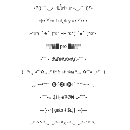
•?((¯°·._.• ϮᎥꂅ̂̉uϮ♅ư •._.·°¯))؟•
•]••´º´•» 𝕥𝕦̛̣ღ𝕜𝕪̃ «•´º´••[•
.•°¤*(¯`★´¯)*¤° FF °¤*(¯´★`¯)*¤°•.
░▒▓█ p̶r̶o̶ █▓▒░
•´¯`•. đ̸ạ̸i̸♚t̸ư̸ớ̸n̸g̸ .•´¯`•
(¯`*•.¸,¤°´✿.｡.:* 𝔱𝔥𝔦𝔢̂́𝔲♪𝔱𝔲̛𝔬̛́𝔫𝔤 *.:｡.✿`°¤,¸.•*´¯)
¸„.-•~¹°”ˆ˜¨ 🅑🅐̉🅞✾🅚🅔̂ ¨˜ˆ”°¹~•-.„¸
•´¯`•» ₵Ⱨł́❦₮Ø̂₦ «•´¯`•
—(••÷[ gїа́ѳ⚘$ц̛ ]÷••)—
,-*' ^ '~*-.,_,.-*~ ੧x ~*-.,_,.-*~' ^ '*-,