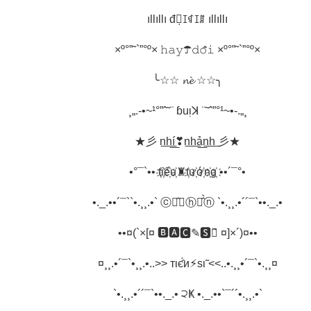
ıllıllı đꁲ̣ꀤꁍꀤꁲ ıllıllı
×º°”˜`”°º× 𝚑𝚊𝚢☂𝚍𝚘̂̃𝚒 ×º°”˜`”°º×
╰☆☆ 𝓷𝓮̀ ☆☆╮
¸„.-•~¹°”ˆ˜¨ ɓuᴉꓘ ¨˜ˆ”°¹~•-.„¸
★彡 n͟h͟í͟❣n͟h͟ả͟n͟h͟ 彡★
•°¯`•• t҉i҉ể҉u҉♜t҉ư҉ớ҉n҉g҉ ••´¯°•
•._.••´¯``•.¸¸.•` ⓒⓞ̂✼ⓗⓞ̂̀ⓝ `•.¸¸.•´´¯`••._.•
••¤(`×[¤ 🅱🅰́🅲✎🆂🅸̃ ¤]×´)¤••
¤¸¸.•´¯`•¸¸.•..>> тιє̂́и⚡︎ѕι̃ <<..•.¸¸•´¯`•.¸¸¤
`•.¸¸.•´´¯`••._.• ੨Ҝ •._.••`¯´´•.¸¸.•`