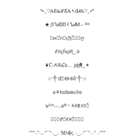
*•.¸♡𐒐Ꮾ𐒜ᎽᏋ̂𐒐➴đᏗ𐒐♡¸.•*
★彡ᏖᎥᏋ̂̉Ꮼ✌︎ᏖᏗᎷ︵²ᵏ⁸
☂๓๏̂ภ♰ςђย̉❦﹏ღ
ℰriçȟɥ¤̣̂ț‿✰
❦ᑤᗅ̀ᖇᓎ̂́ᖶ﹏ i̫ɖo͎̜̓̇ͫ̉͊ͨ͊ℓ‿✶
☆༒đꋫ̀ꆂꑛꆂꋫ༒☆
ʚ⚘ɦօƭɢɨʀʟ®ɞ
๖²⁴ʱ︵ℳᴿ丶ꁝꋬꂵꋊꍌ꒤̉
✵✴✵ꍗꋬ́ꏳꃬꀎ̉✵✴✵
°°°·.°·..·°¯°·._.· 5Đ⊕̣̂ς ·._.·°¯°·.·° .·°°°