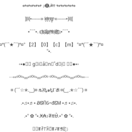
↫↫↫↫↫ ♪➑☭ᵠ ↬↬↬↬↬
]|I{•------» k̥ͦi̥ͦn̥ͦg̥ͦ «------•}I|[
•´¯`•. c҈h҈ấ҈p҈ⱉh҈ế҈t҈ .•´¯`•
°¤*(¯`★´¯)*¤° 【2】【0】【c】【m】 °¤*(¯´★`¯)*¤
°•.
◦•●◉✿ g⃗i⃗ả⃗n⃗˚d⃗ị⃗ ✿◉●•◦
∙∙·▫▫ᵒᴼᵒ▫ₒₒ▫ᵒᴼᵒ▫ₒₒ▫ᵒᴼᵒ ᵒᴼᵒ▫ₒₒ▫ᵒᴼᵒ▫ₒₒ▫ᵒᴼᵒ▫▫·∙∙
¤ (¯´☆✭.¸_)¤ 𐒄λ̣̆Ꮏ๑ᎿⲄ𐒀̛̀Ꭵ ¤(_¸.✭☆´¯) ¤
.•♫•♬• ᏰᏫ́ႶⳒ𝄐đᏋ̂Ꮇ •♬•♫•.
.•° ✿ °•.Ӿ₳̣♪₮₶Ʉ̉.•° ✿ °•.
➻❥ꂵꄘ꓅ꋋꑾ́ꂵ꒗ꂵꁅ✿҈