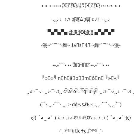
↤↤↤↤↤ 🇧‌🇴‌̂́🇳‌✩🇨‌🇭‌🇦‌̂🇳‌ ↦↦↦↦↦
·.¸¸.·♩♪♫ b͓̽i͓̽ế͓̽t͓̽♙h͓̽á͓̽t͓̽ ♫♪♩·.¸¸.·
▀▄▀▄▀▄ c̺͆h̺͆i̺͆ế̺͆n̺͆✪b̺͆i̺͆n̺͆h̺͆ ▄▀▄▀▄▀
-漫~*'¨¯¨'*·舞~ 1v⃠s⃠4⃠ ~舞*'¨¯¨'*·~漫-
••.•´¯`•.•• t̆̈ĭ̈ể̆̈ŭ̈ᵔt̆̈h̆̈ư̆̈ ••.•´¯`•.••
╚»★«╝ n⃖h⃖ậ⃖p⃖⟡m⃖ô⃖n⃖ ╚»★«╝
¸¸♬·¯·♩¸¸♪·¯·♫¸¸ cིaིoི˶ ྀིqིuིýི ¸¸♫·¯·♪¸¸♩·¯·♬¸
(¯`·.¸¸.·´¯`·.¸¸.-> đ𐒀̂̀➴𐒡Ꮧ́Ꮦ <-.¸¸.·´¯`·.¸¸.·´¯)
ღ(¯`◕‿◕´¯) ♫ ♪ ♫ ፈᎧ̂✌︎đᎧ̛Ꮑ ♫ ♪ ♫ (¯`◕‿◕´¯)ღ
-ˋˏ ༻tгย́ς♰ς๏̛༺ ˎˊ-