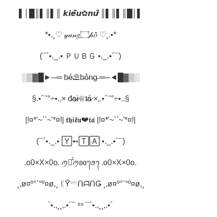
▌│█║▌║▌║ 𝙠𝙞𝙚̂̀𝙪✿𝙣𝙪̛̃ ║▌║▌║█│▌
*•.¸♡ 𝓎𝒶𝓃𝑔۝𝒽𝑜̂̀ ♡¸.•*
(¯´•._.• ＰＵＢＧ •._.•´¯)
░▒▓█►─═ b̴é̴⛱b̴ỏ̴n̴g̴ ═─◄█▓▒░
§.•´¨'°÷•..× đ̷ạ̷i̷♕t̷á̷ ×,.•´¨'°÷•..§
|!¤*'~``~'*¤!| 𝖙𝖍𝖎𝖊̂́𝖚❤𝖙𝖆́ |!¤*'~``~'*¤!|
(¯´•._.• 🅈➻🅃🄰́ •._.•´¯)
.o0×X×0o. ꪑꪖ̂̀ꪑʚɞ᭢ꪮ᭢ .o0×X×0o.
¸,ø¤º°`°º¤ø,¸ ᛕƳ̃𓍼ᑎᗩ̆ᑎǤ ¸,ø¤º°`°º¤ø,¸
`•.,¸¸,.•´¯ ⁸ˣ ¯`•.,¸¸,.•´