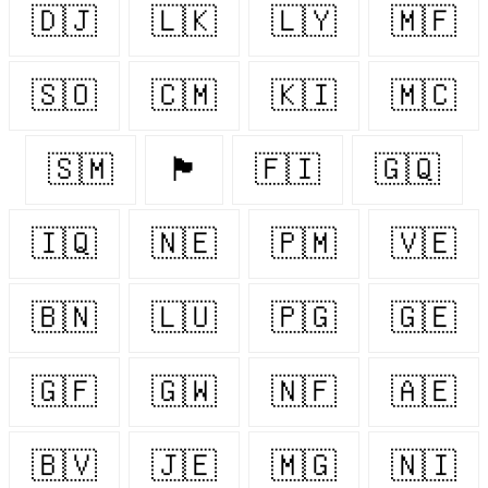
🇩🇯
🇱🇰
🇱🇾
🇲🇫
🇸🇴
🇨🇲
🇰🇮
🇲🇨
🇸🇲
🏴󠁧󠁢󠁷󠁬󠁳󠁿
🇫🇮
🇬🇶
🇮🇶
🇳🇪
🇵🇲
🇻🇪
🇧🇳
🇱🇺
🇵🇬
🇬🇪
🇬🇫
🇬🇼
🇳🇫
🇦🇪
🇧🇻
🇯🇪
🇲🇬
🇳🇮