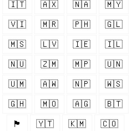
🇮🇹
🇦🇽
🇳🇦
🇲🇾
🇻🇮
🇲🇷
🇵🇭
🇬🇱
🇲🇸
🇱🇻
🇮🇪
🇮🇱
🇳🇺
🇿🇲
🇲🇵
🇺🇳
🇺🇲
🇦🇼
🇳🇵
🇼🇸
🇬🇭
🇲🇴
🇦🇬
🇧🇹
🏴󠁧󠁢󠁥󠁮󠁧󠁿
🇾🇹
🇰🇲
🇨🇴