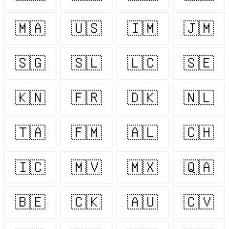
🇲🇦
🇺🇸
🇮🇲
🇯🇲
🇸🇬
🇸🇱
🇱🇨
🇸🇪
🇰🇳
🇫🇷
🇩🇰
🇳🇱
🇹🇦
🇫🇲
🇦🇱
🇨🇭
🇮🇨
🇲🇻
🇲🇽
🇶🇦
🇧🇪
🇨🇰
🇦🇺
🇨🇻