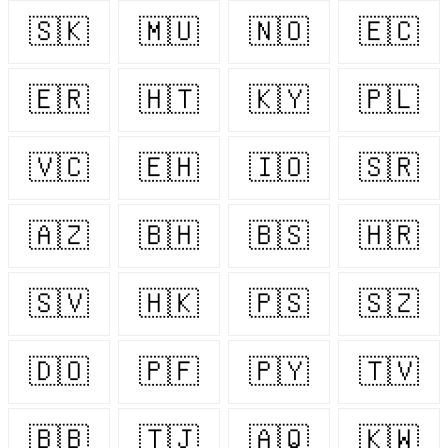
🇸🇰
🇲🇺
🇳🇴
🇪🇨
🇪🇷
🇭🇹
🇰🇾
🇵🇱
🇻🇨
🇪🇭
🇮🇴
🇸🇷
🇦🇿
🇧🇭
🇧🇸
🇭🇷
🇸🇻
🇭🇰
🇵🇸
🇸🇿
🇩🇴
🇵🇫
🇵🇾
🇹🇻
🇧🇧
🇹🇯
🇦🇶
🇰🇼