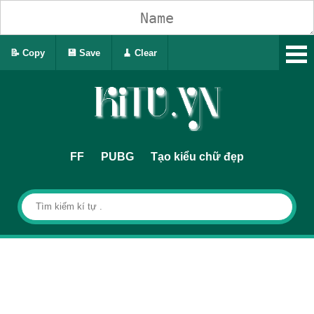
📝 Copy
💾 Save
🧹 Clear
FF
PUBG
Tạo kiểu chữ đẹp