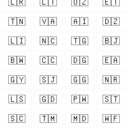
🇱🇷
🇱🇹
🇺🇿
🇪🇹
🇹🇳
🇻🇦
🇦🇮
🇩🇿
🇱🇮
🇳🇨
🇹🇬
🇧🇯
🇧🇼
🇨🇨
🇩🇬
🇪🇦
🇬🇾
🇸🇯
🇬🇬
🇳🇷
🇱🇸
🇬🇩
🇵🇼
🇸🇹
🇸🇨
🇹🇲
🇲🇩
🇼🇫