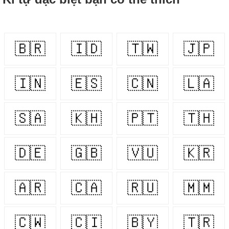
🇧🇷
🇮🇩
🇹🇼
🇯🇵
🇮🇳
🇪🇸
🇨🇳
🇱🇦
🇸🇦
🇰🇭
🇵🇹
🇹🇭
🇩🇪
🇬🇧
🇻🇺
🇰🇷
🇦🇷
🇨🇦
🇷🇺
🇲🇲
🇨🇼
🇨🇮
🇧🇾
🇹🇷