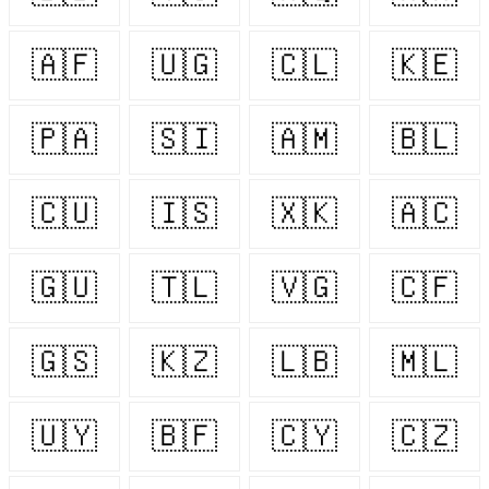
🇦🇫
🇺🇬
🇨🇱
🇰🇪
🇵🇦
🇸🇮
🇦🇲
🇧🇱
🇨🇺
🇮🇸
🇽🇰
🇦🇨
🇬🇺
🇹🇱
🇻🇬
🇨🇫
🇬🇸
🇰🇿
🇱🇧
🇲🇱
🇺🇾
🇧🇫
🇨🇾
🇨🇿