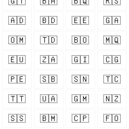
🇬🇹
🇧🇦
🇧🇶
🇷🇸
🇦🇩
🇧🇩
🇪🇪
🇬🇦
🇴🇲
🇹🇩
🇧🇴
🇲🇶
🇪🇺
🇿🇦
🇬🇮
🇨🇬
🇵🇪
🇸🇧
🇸🇳
🇹🇨
🇹🇹
🇺🇦
🇬🇲
🇳🇿
🇸🇸
🇧🇲
🇨🇵
🇫🇴