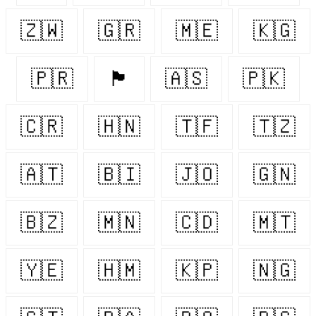
🇿🇼
🇬🇷
🇲🇪
🇰🇬
🇵🇷
🏴󠁧󠁢󠁳󠁣󠁴󠁿
🇦🇸
🇵🇰
🇨🇷
🇭🇳
🇹🇫
🇹🇿
🇦🇹
🇧🇮
🇯🇴
🇬🇳
🇧🇿
🇲🇳
🇨🇩
🇲🇹
🇾🇪
🇭🇲
🇰🇵
🇳🇬