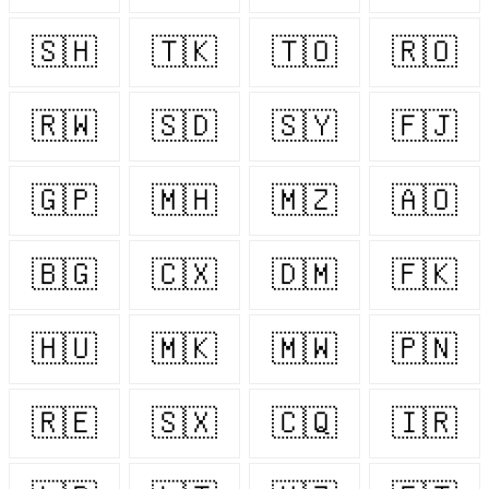
🇸🇭
🇹🇰
🇹🇴
🇷🇴
🇷🇼
🇸🇩
🇸🇾
🇫🇯
🇬🇵
🇲🇭
🇲🇿
🇦🇴
🇧🇬
🇨🇽
🇩🇲
🇫🇰
🇭🇺
🇲🇰
🇲🇼
🇵🇳
🇷🇪
🇸🇽
🇨🇶
🇮🇷