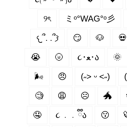
୨ৎ
ミᵒ°WAG°ᵒ彡
𐔌՞. .՞𐦯
😏
🐶
💀
😭
🌝
૮･ﻌ･ა
🌞
🌬
😠
(˶˃ ᵕ ˂˶)
(
🧐
😩
☹
🐲
🤤
૮ ․ ․ ྀིა
😗