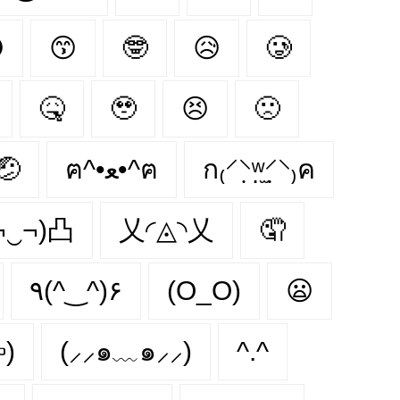

😙
🤓
😥
🥲
🤒
🥹
😣
🙁
🤕
ฅ^•ﻌ•^ฅ
ก₍⸍⸌̣ʷ̣̫⸍̣⸌₎ค
¬‿¬)凸
乂◜◬◝乂
🤦
٩(^‿^)۶
(O_O)
😦
)
(⸝⸝๑﹏๑⸝⸝)
^.^