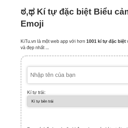
ಠ,ಥ Kí tự đặc biệt Biểu c
Emoji
KiTu.vn là một web app với hơn
1001 kí tự đặc biệt
và đẹp nhất ...
Kí tự trái: