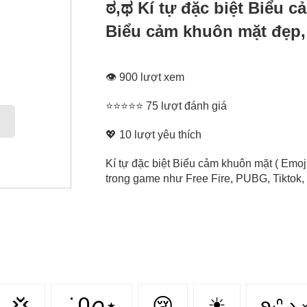
ಠ,ಥ Kí tự đặc biệt Biểu 
Biểu cảm khuôn mặt đẹp,
👁 900 lượt xem
⭐⭐⭐⭐⭐ 75 lượt đánh giá
💖
10
lượt yêu thích
Kí tự đặc biệt Biểu cảm khuôn mặt ( Emoj
trong game như Free Fire, PUBG, Tiktok, 
💢
݁ ˖Ი𐑼⋆
😢
☀
ʚ₍ᐢ ›̥̥̥ 