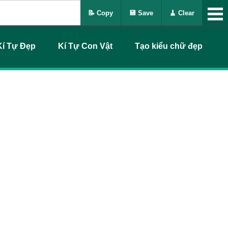
📝 Copy
💾 Save
🧹 Clear
Kí Tự Đẹp
Kí Tự Con Vật
Tạo kiểu chữ đẹp