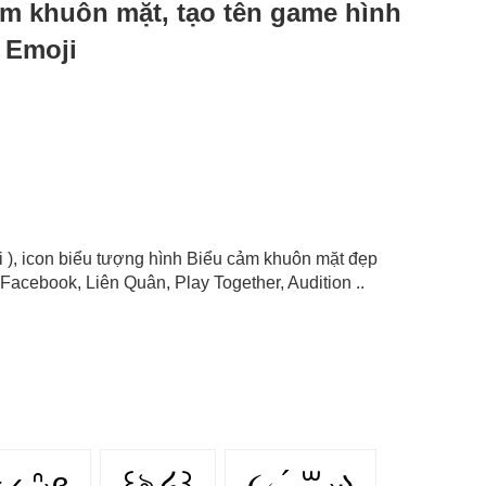
cảm khuôn mặt, tạo tên game hình
 Emoji
i ), icon biểu tượng hình Biểu cảm khuôn mặt đẹp
Facebook, Liên Quân, Play Together, Audition ..
༝ ‹̥̥̥ ᐢ₎ɞ
꒰ঌ ໒꒱
૮₍ ´ ꒳ ₎ა