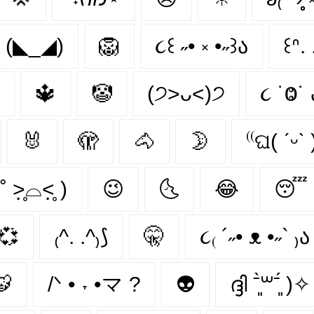
(◣_◢)
🦁
૮꒰ ˶• ༝ •˶꒱ა
꒰ᐢ. 
🔱
🤡
(੭˃ᴗ˂)੭
૮ ˙Ⱉ˙ 
🐰
🫣
🐴
🌛
⁽⁽ଘ( ˊᵕˋ 
˚ ˃̣̣̥⌓˂̣̣̥ )
😉
🌜
😂
😴
💞
₍^. .^₎⟆
🤫
૮₍ ´˶• ᴥ •˶` ₎ა
🐯
/ᐠ • ˕ •マ ?
👽
ദ്ദി ˉ͈̀꒳ˉ͈́ )✧