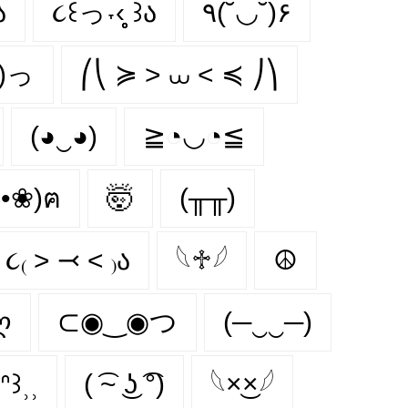
ა
૮꒰っ˕‹̥̥̥ ꒱ა
٩(˘◡˘)۶
`)っ
⎛⎝ ≽ > ⩊ < ≼ ⎠⎞
(◕‿◕)
≧◔◡◔≦
•❀)ฅ
🤯
(╥╥)
૮₍ ˃ ⤙ ˂ ₎ა
𓆩♱𓆪
☮
ღ
⊂◉‿◉つ
(─‿‿─)
ᐢ꒱⸒⸒
( ͡~ ͜ʖ ͡°)
𓆩×͜×𓆪