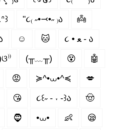
.ᐢ꒱
"૮₍ ˶•⤙•˶ ₎ა
👼
ა
☺
🐱
૮ • ﻌ - ა
)ଓ⁾⁾
(╥﹏╥)
😵‍
🤖
😡
≽^•⩊•^≼
💋
😘
૮꒰˶ - ˕ -꒱ა
🤠
🧔
•⩊•
👶
😪