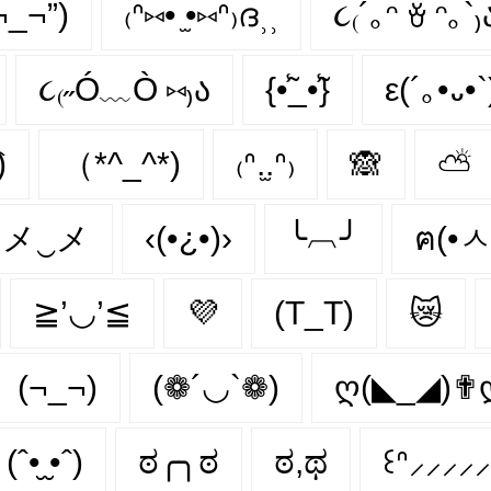
¬_¬”)
₍ᐢ⑅• ̫•⑅ᐢ₎ദ⸒⸒
૮₍´｡ᵔ ꈊ ᵔ｡`₎
૮₍˶Ó﹏Ò ⑅₎ა
{•̃̾_•̃̾}
ε(´｡•᎑•
)
（*^_^*)
₍ᐢ.̫.ᐢ₎
🙈
⛅
メ‿メ
‹(•¿•)›
╰︹╯
ฅ(•ㅅ
≧’◡’≦
💜
(T_T)
😿
(¬_¬)
(❁´◡`❁)
ღ(◣_◢)✟
(ˆ•̮ ̮•ˆ)
ಠ╭╮ಠ
ಠ,ಥ
꒰ᐢ⸝⸝⸝⸝⸝