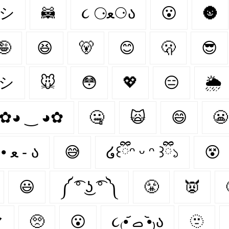
シ
🦝
૮ ⚆ﻌ⚆ა
😮
🌚
🤪
😆
🐻‍
😊
🫢
😎
ᶰシ
🐭
😳
💖
😑
🌦
✿◕ ‿ ◕✿
🤐
🙀
😄
😬
૮ • ﻌ - ა⁩
😅
໒꒰ྀིᵔ ᵕ ᵔ ꒱ྀི১
😵
😃
༼ ͡° ͜ʖ ͡° ༽
😤
👿
マ
🥺
😮‍
૮₍•᷄ ࡇ •᷅₎ა
🫥