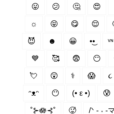
😛
😕
🤔
😍
☼
😝
😋
😌
😈
☻
😀
•͜•
ᵛ
💙
🥰
😨
😶‍
💘
😲
⚕
😱
ᵔᴥᵔ
😶
(• ε •)
😰
˚⊱🪷⊰˚
🥵
/ᐠ - ˕ -