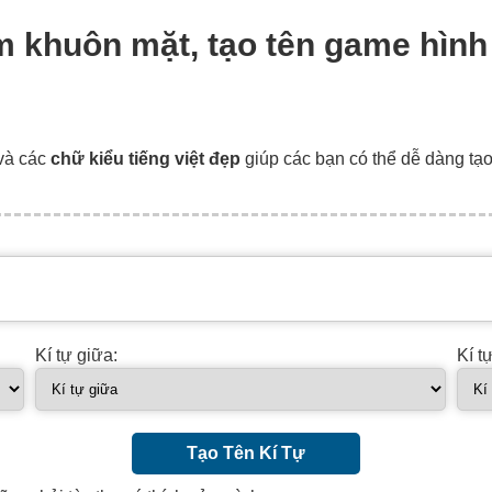
ảm khuôn mặt, tạo tên game hìn
và các
chữ kiểu tiếng việt đẹp
giúp các bạn có thể dễ dàng tạ
Kí tự giữa:
Kí t
Tạo Tên Kí Tự