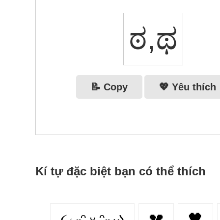
ಠ,ಥ
📝 Copy
💖 Yêu thích
Kí tự đặc biệt bạn có thể thích
૮₍ ˶ᵔ ᵕ ᵔ˶ ₎ა
💔
🖤