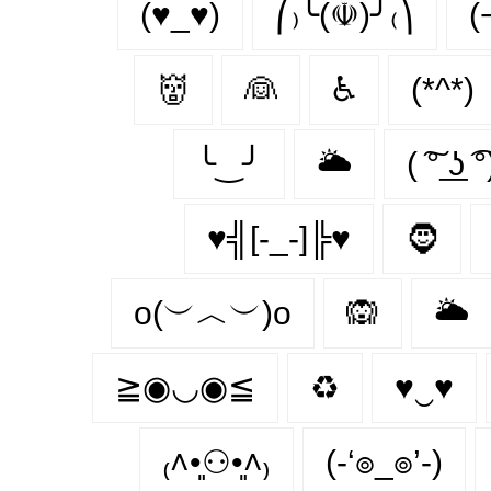
(♥_♥)
⎛₎╰(☫)╯₍⎞
(
👹
👰
♿
(*^*)
╰‿╯
🌥
( ͠° ͟ʖ ͡°
♥╣[-_-]╠♥
🧔‍
o(︶︿︶)o
🙉
🌥️
≧◉◡◉≦
♻
♥‿♥
₍˄•͈⚇•͈˄₎
(-‘๏_๏’-)