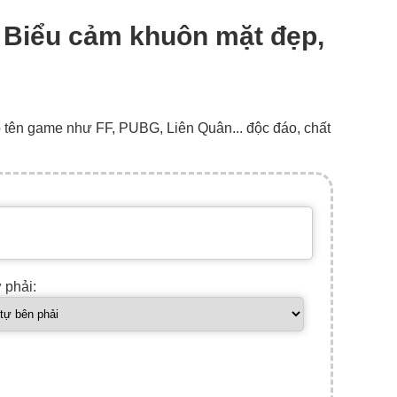
h Biểu cảm khuôn mặt đẹp,
o tên game như FF, PUBG, Liên Quân... độc đáo, chất
ự phải: