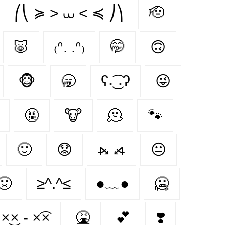
⎛⎝ ≽ > ⩊ < ≼ ⎠⎞
🫡
🐷
₍ᐢ. .ᐢ₎
🤭
🙃
🐵
🥱
ʕ˖͜͡ ˖ʔ
😜
🤬
🐮
🫠
🐾
🙂
😟
⦮ ⦯
😐
🤢
≥^.^≤
●﹏●
🥶
×͜× - ×͡×
🤮
💕
❣️