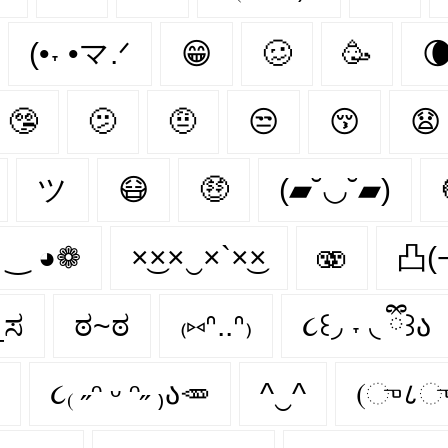
(•˕ •マ.ᐟ
😁
🥴
🥳

🤥
🫤
🤨
😒
😚
😧
ツ
😷
🤑
(▰˘◡˘▰)
 ‿ ◕❁
×͜××‿×`×͜×
🫨
凸(
_ಸ
ಠ~ಠ
₍⑅ᐢ..ᐢ₎
૮꒰◞ ˕ ◟ ྀི꒱ა
૮₍ ˶ᵔ ᵕ ᵔ˶ ₎ა🥕
^‿^
(ு८ு