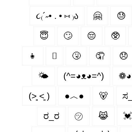
૮₍´˶• . • ⑅ ₎ა
🤗
😓
😇
🙄
😔
🥸
👧
🫩
🤧
🤦‍
😞
🌤
(^=◕ᴥ◕=^)
❁◕
(˃͈ ˂͈ )
●︿●
🐻
ಸ
ರ_ರ
㋡
😹
💓