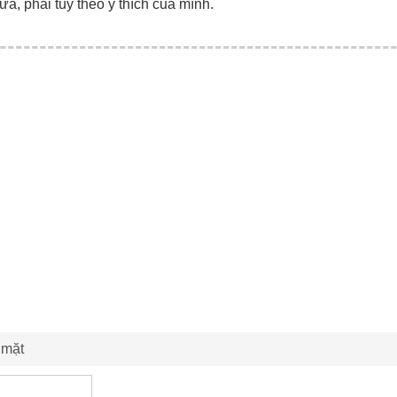
ữa, phải tùy theo ý thích của mình.
 mặt