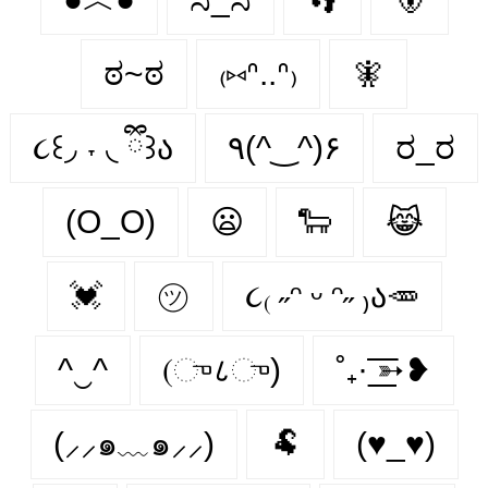
ಠ~ಠ
₍⑅ᐢ..ᐢ₎
🧚
૮꒰◞ ˕ ◟ ྀི꒱ა
٩(^‿^)۶
ರ_ರ
(O_O)
😦
🐑
😹
💓
㋡
૮₍ ˶ᵔ ᵕ ᵔ˶ ₎ა🥕
^‿^
(ு८ு)
˚₊· ͟͟͞͞➳❥
(⸝⸝๑﹏๑⸝⸝)
🐏
(♥_♥)