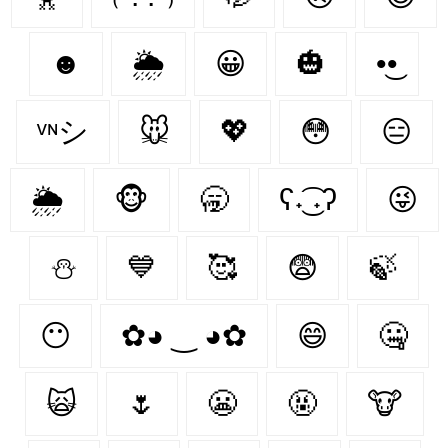
☻
🌦️
😀
🎃
•͜•
ᵛᶰシ
🐭
💖
😳
😑
🌦
🐵
🥱
ʕ˖͜͡ ˖ʔ
😜
⛄
💙
🥰
😨
🍃
😶‍
✿◕ ‿ ◕✿
😄
🤐
🙀
🌷
😬
🤬
🐮