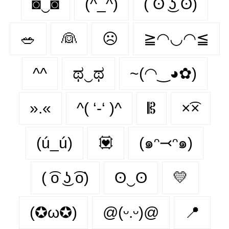
◙‿◙
(^_^)
( ͡ʘ ͜ʖ ͡ʘ)
🥗
👰‍
☹️
≧◠◡◠≦
^^
ಥ‿ಥ
~(◠‿◕✿)
».«
^( ‘-‘ )^
𝄡
×͡×
(ú_ú)
💟
(๑ᵔ⤙ᵔ๑)
( ͡o ͜ʖ ͡o)
ʘ‿ʘ
💛
(✪ω✪)
@(ᵕ.ᵕ)@
📍