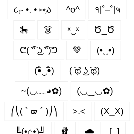
૮₍˶ •. • ⑅₎ა
^o^
१|˚–˚|५
🎠
👗
ˣ‿ˣ
Ծ_Ծ
ᕦ( ͡° ͜ʖ ͡°)ᕤ
💚
(•‿•)
(•ิ‿•ิ)
( ͡ಥ ͜ʖ ͡ಥ)
~(◡﹏◕✿)
(◡‿◡✿)
⎛⎝( ` ᢍ ´ )⎠⎞
>.<
(X_X)
╚(•⌂•)╝
🩰
🌧️
[‿]