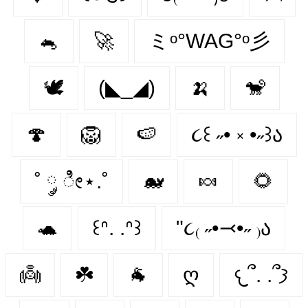
🐁
🚀
ミᵒ°WAG°ᵒ彡
🕊️
(◣_◢)
🍌
🐒
🍄
🦁
🍉
૮꒰ ˶• ༝ •˶꒱ა
˚ ༘ ೀ⋆.˚
🐋
🍬
🌻
🐢
꒰ᐢ. .ᐢ꒱
"૮₍ ˶•⤙•˶ ₎ა
👼
☘️
🐐
ღ
𐔌՞. .՞𐦯