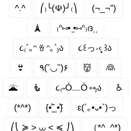
^.^
⎛₎╰(☫)╯₍⎞
(¬_¬”)
🗼
₍ᐢ⑅• ̫•⑅ᐢ₎ദ⸒⸒
૮₍´｡ᵔ ꈊ ᵔ｡`₎ა
૮꒰っ˕‹̥̥̥ ꒱ა
👙
٩(˘◡˘)۶
👹
👰
🌋
🧜‍
૮₍˶Ó﹏Ò ⑅₎ა
♿
(*^*)
{•̃̾_•̃̾}
ε(´｡•᎑•`)っ
⎛⎝ ≽ > ⩊ < ≼ ⎠⎞
（*^_^*)