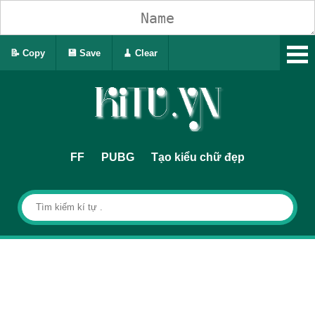
📝 Copy
💾 Save
🧹 Clear
FF
PUBG
Tạo kiểu chữ đẹp