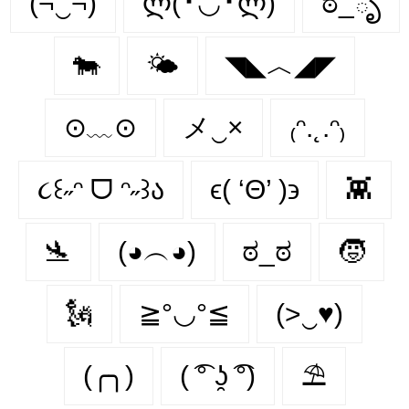
(¬‿¬)
ლ(╹◡╹ლ)
ಠ_ృ
🐄
🌤️
◥◣︿◢◤
⊙﹏⊙
メ‿×
₍ᵔ.˛.ᵔ₎
૮꒰˶ᵔ ᗜ ᵔ˶꒱ა
ϵ( ‘Θ’ )϶
👾
🛬
(◕︵◕)
ಠ_ಠ
🧒
🗽
≧°◡°≦
(>‿♥)
(╭╮)
( ͡° ʖ̯ ͡°)
⛱