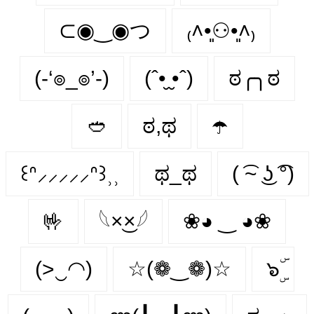
⊂◉‿◉つ
₍˄•͈⚇•͈˄₎
(-‘๏_๏’-)
(ˆ•̮ ̮•ˆ)
ಠ╭╮ಠ
🥙
ಠ,ಥ
☂️
꒰ᐢ⸝⸝⸝⸝⸝ᐢ꒱⸒⸒
ಥ_ಥ
( ͡~ ͜ʖ ͡°)
🤟
𓆩×͜×𓆪
❀◕ ‿ ◕❀
(>‿◠)
☆(❁‿❁)☆
๖ۣۜ