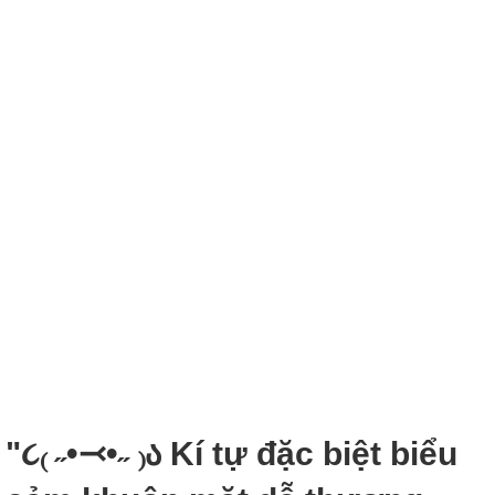
"૮₍ ˶•⤙•˶ ₎ა Kí tự đặc biệt biểu