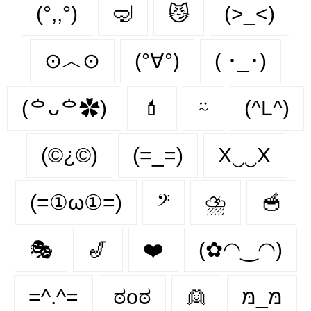
(°,,°)
🤿
😼
(>_<)
⊙︿⊙
(°∀°)
( ･_･)
(ᅌᴗᅌ✿)
💄
⍨
(^L^)
(©¿©)
(=_=)
X‿‿X
(=①ω①=)
𝄢
⛈️
🥣
🎭
🎷
❤️
(✿◠‿◠)
=^.^=
ಠoಠ
👱
מּ_מּ