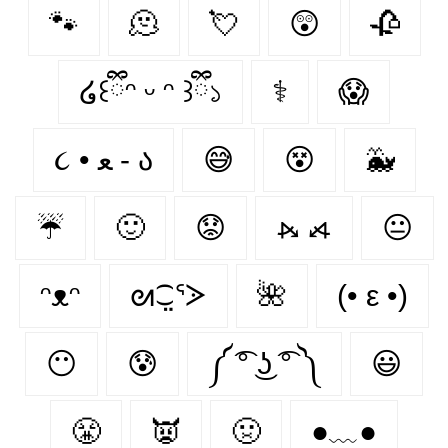
🐾
🫠
💘
😲
🥀
໒꒰ྀིᵔ ᵕ ᵔ ꒱ྀི১
⚕
😱
૮ • ﻌ - ა⁩
😅
😵
🐳
☔
🙂
😟
⦮ ⦯
😐
ᵔᴥᵔ
ᘛ⁐̤ᕐᐷ
🌺
(• ε •)
😶
😰
༼ ͡° ͜ʖ ͡° ༽
😃
😤
👿
🤢
●﹏●