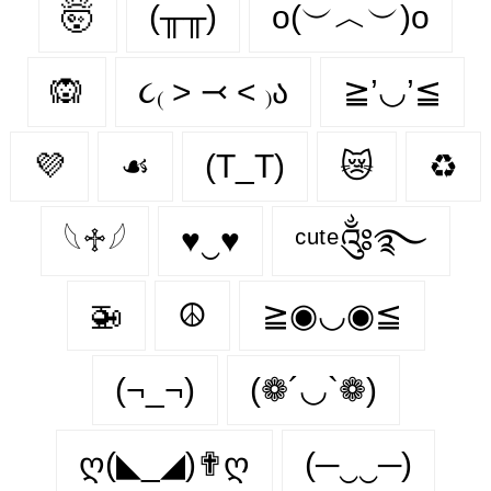
🤯
(╥╥)
o(︶︿︶)o
🙉
૮₍ ˃ ⤙ ˂ ₎ა
≧’◡’≦
💜
☙
(T_T)
😿
♻
𓆩♱𓆪
♥‿♥
ᶜᵘᵗᵉ༂࿐
🚁
☮
≧◉◡◉≦
(¬_¬)
(❁´◡`❁)
ღ(◣_◢)✟ღ
(─‿‿─)