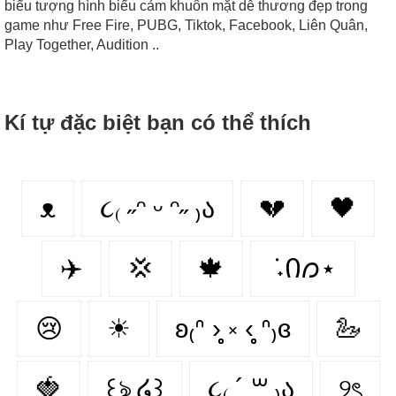
biểu tượng hình biểu cảm khuôn mặt dễ thương đẹp trong
game như Free Fire, PUBG, Tiktok, Facebook, Liên Quân,
Play Together, Audition ..
Kí tự đặc biệt bạn có thể thích
ᴥ
૮₍ ˶ᵔ ᵕ ᵔ˶ ₎ა
💔
🖤
✈️
💢
🍁
݁ ˖Ი𐑼⋆
😢
☀
ʚ₍ᐢ ›̥̥̥ ༝ ‹̥̥̥ ᐢ₎ɞ
🦢
🍓
꒰ঌ ໒꒱
૮₍ ´ ꒳ ₎ა
୨ৎ