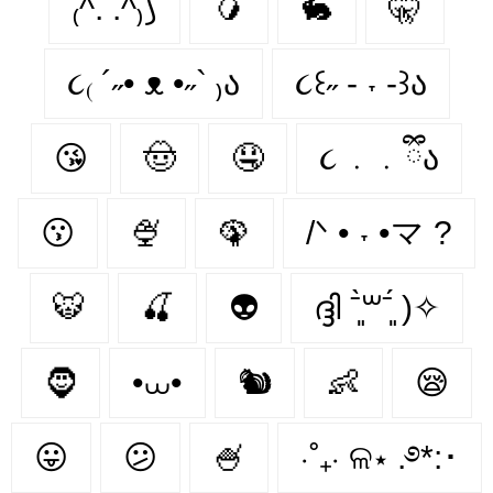
₍^. .^₎⟆
🥭
🐇
🤫
૮₍ ´˶• ᴥ •˶` ₎ა
૮꒰˶ - ˕ -꒱ა
😘
🤠
🤤
૮ ․ ․ ྀིა
😗
🍨
🦚
/ᐠ • ˕ •マ ?
🐯
🍒
👽
ദ്ദി ˉ͈̀꒳ˉ͈́ )✧
🧔
•⩊•
🐿️
👶
😪
😛
😕
🍧
⋅˚₊‧ ଳ⋆ .࿔*:･