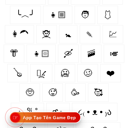
╰︿╯
👧🏼
🧑
🩱
👩‍🦱
🧝‍
🚼
🍡
💹
👘
👧🏻
🛶
🚠
🎺
🪕
⳻᷼⳺
🥶️
🥴️
❤️️
🥺️
🥵️
🥳️
🥰️
⋆. 𐙚 ˚
𑣲⋆
૮₍ • ᴥ • ₎ა
☞
App Tạo Tên Game Đẹp