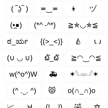
( ‾ʖ̫‾ )
≖‿≖
👦
ヅ
(•̪●)
(*^ -^*)
≧✯◡✯≦
ಠ_ರೃ
{(>_<)}
🍐
𐑧 𐑨
(∪ ◡ ∪)
໖_໖
≧◠‿◠≦
w(^o^)W
🚑
✶𓆩𓁺𓆪✶
(^ .‿. ^)
😾
o(∩_∩)o
📈
📊
(!__!)
🤣
🔯