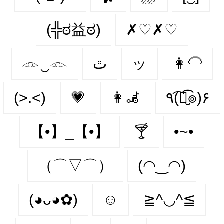
(╬ಠ益ಠ)
✗♡✗♡
𓁹‿𓁹
ٿ
ッ
👩‍🦲
(>.<)
💗
👩‍🦼‍
٩(͡๏̮͡๏)۶
【•】_【•】
🍸
•~•
（⌒▽⌒）
(◠‿◠)
(◕ᴗ◕✿)
☺️
≧^◡^≦