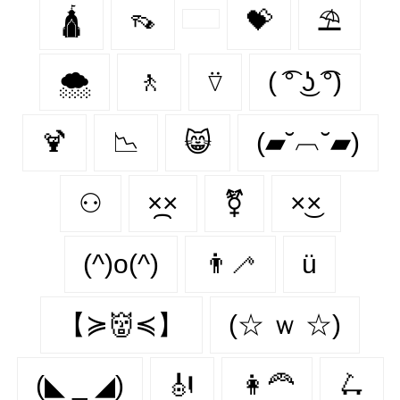
🛕
👡
💝
⛱️
🌨️
🚶‍
⍢
( ͡° ͜ʖ ͡°)
🍹
📉
😸
(▰˘︹˘▰)
⚇
×᷼×
⚧
×͜×
(^)o(^)
👨‍🦯‍
ü
【≽👹≼】
(☆ ｗ ☆)
(◣ _ ◢)
🎻
👩‍🦰
🛴