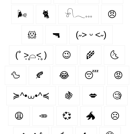
🌬
🐈
𓍯𓂃𓏧
😠
🐹
🔫
(˶˃ ᵕ ˂˶)
(˚ ˃̣̣̥⌓˂̣̣̥ )
😉
🌾
🌜
🦆
🍂
😂
😴
😡
≽^•⩊•^≼
🍇
💋
🧐
😩
🥕
💞
🐲
☹