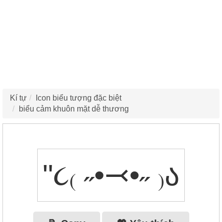
Kí tự
Icon biểu tượng đặc biệt
biểu cảm khuôn mặt dễ thương
"૮₍ ˶•⤙•˶ ₎ა