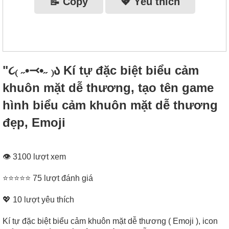
📝 Copy
💖 Yêu thích
"૮₍ ˶•⤙•˶ ₎ა Kí tự đặc biệt biểu cảm
khuôn mặt dễ thương, tạo tên game
hình biểu cảm khuôn mặt dễ thương
đẹp, Emoji
👁 3100 lượt xem
⭐⭐⭐⭐⭐ 75 lượt đánh giá
💖
10
lượt yêu thích
Kí tự đặc biệt biểu cảm khuôn mặt dễ thương ( Emoji ), icon