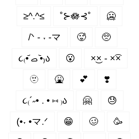
≥^.^≤
˚⊱🪷⊰˚
🥶
/ᐠ - ˕ -マ
🥵
🥺
૮₍•᷄ ࡇ •᷅₎ა
😮‍
×͜× - ×͡×
🫥
🤮
💕
❣️
૮₍´˶• . • ⑅ ₎ა
🤗
😓
(•˕ •マ.ᐟ
😁
🥴
🥳