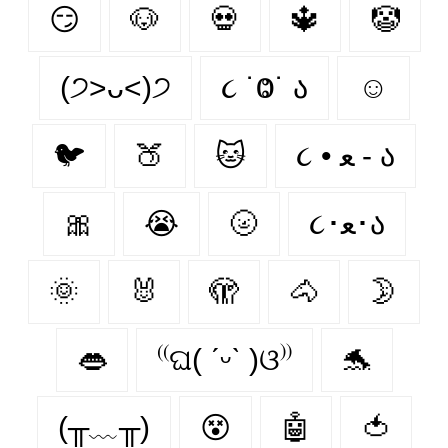
😏
🐶
💀
🔱
🤡
(੭˃ᴗ˂)੭
૮ ˙Ⱉ˙ ა
☺
🐦‍
🍑
🐱
૮ • ﻌ - ა
🎀
😭
🌝
૮･ﻌ･ა
🌞
🐰
🫣
🐴
🌛
👄
⁽⁽ଘ( ˊᵕˋ )ଓ⁾⁾
🐬
(╥﹏╥)
😵‍
🤖
🍅