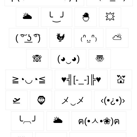
🌥
╰‿╯
🐣
💥
( ͠° ͟ʖ ͡°)
🐓
₍ᐢ.̫.ᐢ₎
⛅
🙈
(◕‿◕)
〠
≧◔◡◔≦
♥╣[-_-]╠♥
💒
🛫
🧔‍
メ‿メ
‹(•¿•)›
╰︹╯
🌥️
ฅ(•ㅅ•❀)ฅ