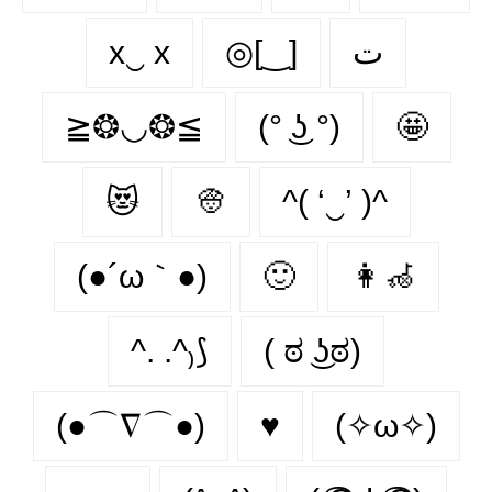
x‿ х
◎[‿]
ت
≧❂◡❂≦
(° ͜ʖ °)
🤩
😻
👳
^( ‘‿’ )^
(●´ω｀●)
🙂‍
👩‍🦽‍
^. .^₎⟆
( ಠ ͜ʖಠ)
(●⌒∇⌒●)
♥️
(✧ω✧)