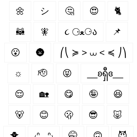
🌼
シ
🤔
😍
🐈‍
🦝
🧚‍
૮ ⚆ﻌ⚆ა
📌
😮
🌚
⎛⎝ ≽ > ⩊ < ≼ ⎠⎞
☼
🫡
😝
__ʚရှီɞ__
😌
🏡
😋
🤪
😆
🐻‍
😊
🫢
😎
🐷
🐥
₍ᐢ. .ᐢ₎
🤭
🙃
😈