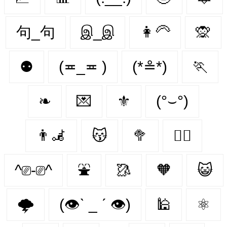
句_句
இ_இ
👩‍🦳
🙊
⚉
(≖_≖ )
(*≗*)
🏃‍
❧
💌
⚜️
(°⌣°)
👨‍🦼‍️
😽
🥦
🐕‍🦺
^⎚-⎚^
⛲
🥻
🧡
😺
🌩️
(👁ˋ _ ˊ 👁)
🕌
⚛