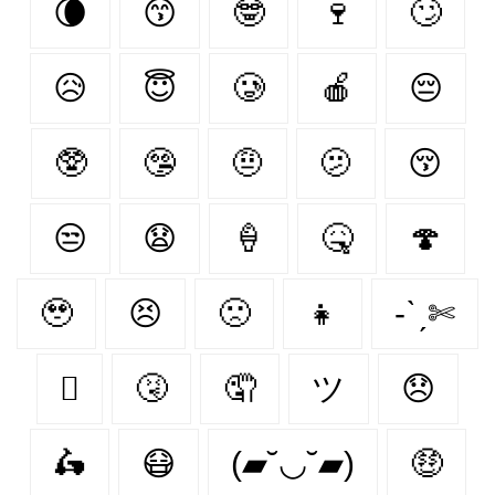
🌘
😙
🤓
🍷
🙄
😥
😇
🥲
🍎
😔
🥸
🤥
🤨
🫤
😚
😒
😧
🍦
🤒
🍄‍
🥹
😣
🙁
👧
-ˋˏ✄
🫩
🤧
🤦‍
ツ
😞
🛵
😷
(▰˘◡˘▰)
🤑