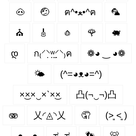
🐽
🤕
ฅ^•ﻌ•^ฅ
🦜
⛪
🎸
🧄
🌹
🐖
დ
ก₍⸍⸌̣ʷ̣̫⸍̣⸌₎ค
❁◕ ‿ ◕❁
🌤
(^=◕ᴥ◕=^)
×͜××‿×`×͜×
凸(¬‿¬)凸
🫨
乂◜◬◝乂
🤦
(˃͈ ˂͈ )
●︿●
ಸ_ಸ
👣
🐻