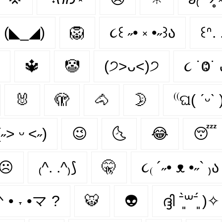
(◣_◢)
🦁
૮꒰ ˶• ༝ •˶꒱ა
꒰ᐢ. 
🔱
🤡
(੭˃ᴗ˂)੭
૮ ˙Ⱉ˙ 
🐰
🫣
🐴
🌛
⁽⁽ଘ( ˊᵕˋ 
(˶˃ ᵕ ˂˶)
😉
🌜
😂
😴
☹
₍^. .^₎⟆
🤫
૮₍ ´˶• ᴥ •˶` ₎ა
/ᐠ • ˕ •マ ?
🐯
👽
ദ്ദി ˉ͈̀꒳ˉ͈́ )✧