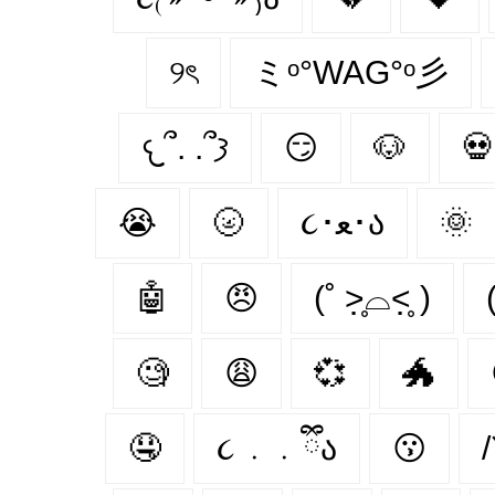
୨ৎ
ミᵒ°WAG°ᵒ彡
𐔌՞. .՞𐦯
😏
🐶
💀
😭
🌝
૮･ﻌ･ა
🌞
🤖
😠
(˚ ˃̣̣̥⌓˂̣̣̥ )
🧐
😩
💞
🐲
🤤
૮ ․ ․ ྀིა
😗