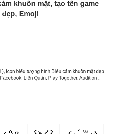
u cảm khuôn mặt, tạo tên game
 đẹp, Emoji
i ), icon biểu tượng hình Biểu cảm khuôn mặt đẹp
Facebook, Liên Quân, Play Together, Audition ..
༝ ‹̥̥̥ ᐢ₎ɞ
꒰ঌ ໒꒱
૮₍ ´ ꒳ ₎ა