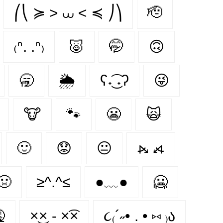
⎛⎝ ≽ > ⩊ < ≼ ⎠⎞
🫡
₍ᐢ. .ᐢ₎
🐷
🤭
🙃
🥱
🌦
ʕ˖͜͡ ˖ʔ
😜
🐮
🐾
😬
🙀
🙂
😟
😐
⦮ ⦯
🤢
≥^.^≤
●﹏●
🥶

×͜× - ×͡×
૮₍´˶• . • ⑅ ₎ა