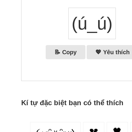
(ú_ú)
📝 Copy
💖 Yêu thích
Kí tự đặc biệt bạn có thể thích
૮₍ ˶ᵔ ᵕ ᵔ˶ ₎ა
💔
🖤