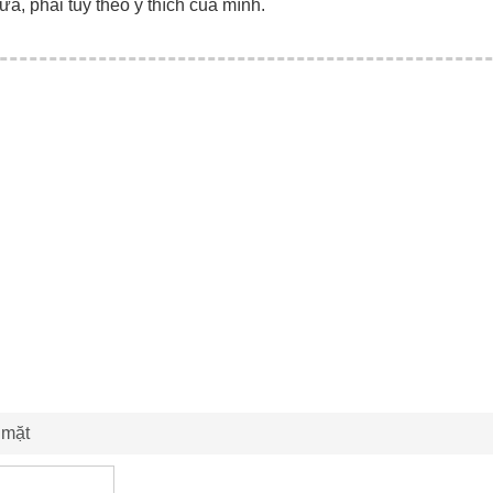
ữa, phải tùy theo ý thích của mình.
 mặt