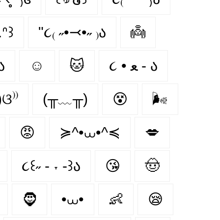
.ᐢ꒱
"૮₍ ˶•⤙•˶ ₎ა
👼
ა
☺
🐱
૮ • ﻌ - ა
)ଓ⁾⁾
(╥﹏╥)
😵‍
🌬
😡
≽^•⩊•^≼
💋
૮꒰˶ - ˕ -꒱ა
😘
🤠
🧔
•⩊•
👶
😪