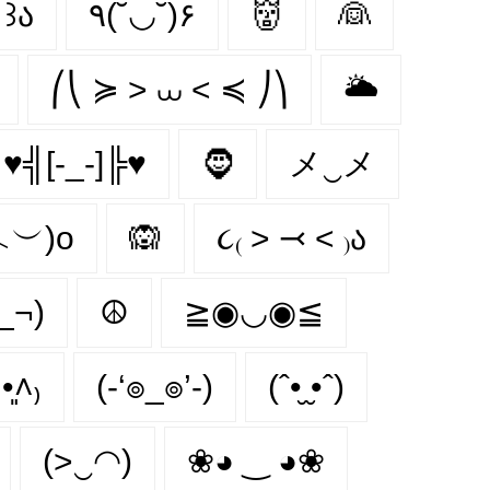
 ꒱ა
٩(˘◡˘)۶
👹
👰
⎛⎝ ≽ > ⩊ < ≼ ⎠⎞
🌥
♥╣[-_-]╠♥
🧔‍
メ‿メ
︿︶)o
🙉
૮₍ ˃ ⤙ ˂ ₎ა
_¬)
☮
≧◉◡◉≦
•͈˄₎
(-‘๏_๏’-)
(ˆ•̮ ̮•ˆ)
(>‿◠)
❀◕ ‿ ◕❀