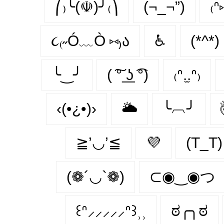
⎛₎╰(☫)╯₍⎞
(¬_¬”)
₍ᐢ
૮₍˶Ó﹏Ò ⑅₎ა
♿
(*^*)
╰‿╯
( ͠° ͟ʖ ͡°)
₍ᐢ.̫.ᐢ₎
‹(•¿•)›
🌥️
╰︹╯
≧’◡’≦
💜
(T_T)
(❁´◡`❁)
⊂◉‿◉つ
꒰ᐢ⸝⸝⸝⸝⸝ᐢ꒱⸒⸒
ಠ╭╮ಠ