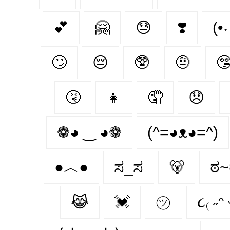
💕
🤗
😓
❣️
(•
🙄
😔
🥸
🤨

🤧
👧
🤦‍
😞
❁◕ ‿ ◕❁
(^=◕ᴥ◕=^)
●︿●
ಸ_ಸ
🐻
ಠ~
😹
💓
㋡
૮₍ ˶ᵔ 