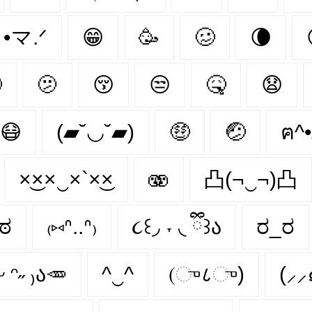
˕ •マ.ᐟ
😁
🥳
🥴
🌘

🫤
😚
😒
🤒
😧
😷
(▰˘◡˘▰)
🤑
🤕
×͜××‿×`×͜×
🫨
凸(¬‿¬)凸
ಠ
₍⑅ᐢ..ᐢ₎
૮꒰◞ ˕ ◟ ྀི꒱ა
ರ_ರ
ᵕ ᵔ˶ ₎ა🥕
^‿^
(ு८ு)
(⸝