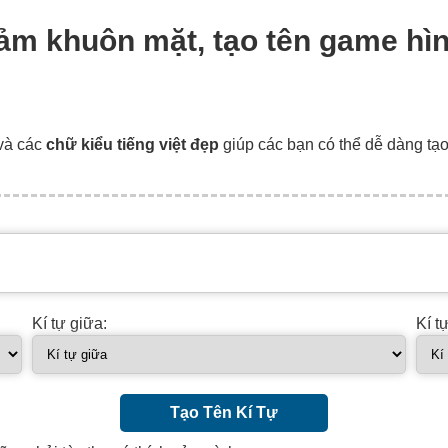
 cảm khuôn mặt, tạo tên game h
và các
chữ kiểu tiếng việt đẹp
giúp các bạn có thể dễ dàng tạ
Kí tự giữa:
Kí t
Tạo Tên Kí Tự