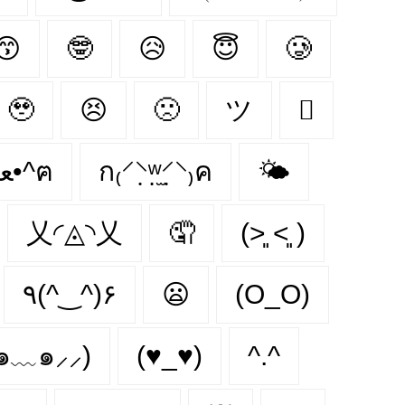
😙
🤓
😥
😇
🥲
🥹
😣
🙁
ツ
🫩
ฅ^•ﻌ•^ฅ
ก₍⸍⸌̣ʷ̣̫⸍̣⸌₎ค
🌤
乂◜◬◝乂
🤦
(˃͈ ˂͈ )
٩(^‿^)۶
😦
(O_O)
⸝๑﹏๑⸝⸝)
(♥_♥)
^.^