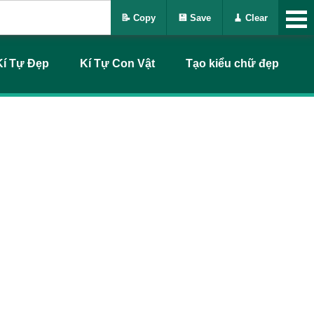
📝 Copy
💾 Save
🧹 Clear
Kí Tự Đẹp
Kí Tự Con Vật
Tạo kiểu chữ đẹp