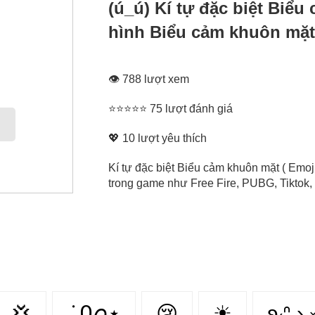
(ú_ú) Kí tự đặc biệt Biể
hình Biểu cảm khuôn mặt
👁 788 lượt xem
⭐⭐⭐⭐⭐ 75 lượt đánh giá
💖
10
lượt yêu thích
Kí tự đặc biệt Biểu cảm khuôn mặt ( Emoj
trong game như Free Fire, PUBG, Tiktok, 
💢
݁ ˖Ი𐑼⋆
😢
☀
ʚ₍ᐢ ›̥̥̥ 