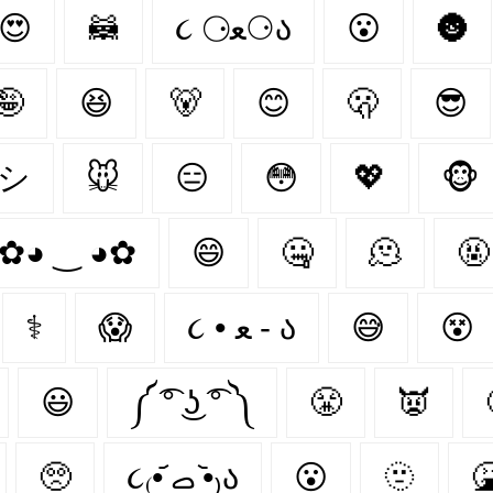
😍
🦝
૮ ⚆ﻌ⚆ა
😮
🌚
🤪
😆
🐻‍
😊
🫢
😎
ᶰシ
🐭
😑
😳
💖
🐵
✿◕ ‿ ◕✿
😄
🤐
🫠
🤬
⚕
😱
૮ • ﻌ - ა⁩
😅
😵
😃
༼ ͡° ͜ʖ ͡° ༽
😤
👿
🥺
૮₍•᷄ ࡇ •᷅₎ა
😮‍
🫥
