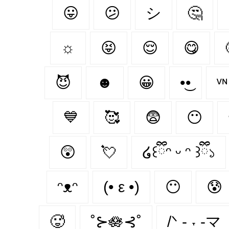
😛
😕
シ
🤔
☼
😝
😌
😋
😈
☻
😀
•͜•
ᵛ
💙
🥰
😨
😶‍
😲
💘
໒꒰ྀིᵔ ᵕ ᵔ ꒱ྀི১
ᵔᴥᵔ
(• ε •)
😶
😰
🥵
˚⊱🪷⊰˚
/ᐠ - ˕ -マ