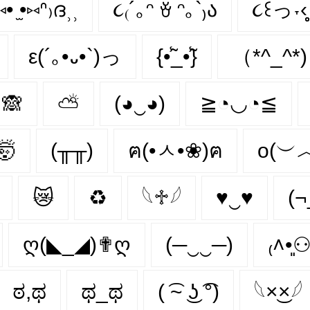
⑅• ̫•⑅ᐢ₎ദ⸒⸒
૮₍´｡ᵔ ꈊ ᵔ｡`₎ა
૮꒰っ˕‹̥̥̥
ε(´｡•᎑•`)っ
{•̃̾_•̃̾}
（*^_^*)
🙈
⛅
(◕‿◕)
≧◔◡◔≦
🤯
(╥╥)
ฅ(•ㅅ•❀)ฅ
o(︶
😿
♻
𓆩♱𓆪
♥‿♥
(¬
ღ(◣_◢)✟ღ
(─‿‿─)
₍˄•͈⚇
ಠ,ಥ
ಥ_ಥ
( ͡~ ͜ʖ ͡°)
𓆩×͜×𓆪