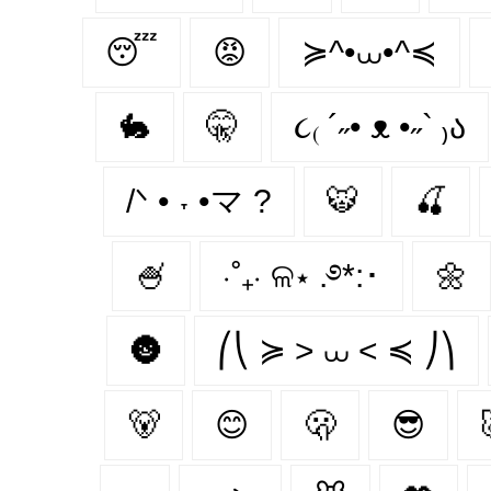
😴
😡
≽^•⩊•^≼
🐇
🤫
૮₍ ´˶• ᴥ •˶` ₎ა
/ᐠ • ˕ •マ ?
🐯
🍒
🍧
⋅˚₊‧ ଳ⋆ .࿔*:･
🌼
🌚
⎛⎝ ≽ > ⩊ < ≼ ⎠⎞
🐻‍
😊
🫢
😎