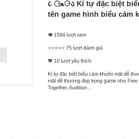
૮ ⚆ﻌ⚆ა Kí tự đặc biệt biểu cảm khuôn mặt dễ thương, tạo
tên game hình biểu cảm 
👁 1594 lượt xem
⭐⭐⭐⭐⭐ 75 lượt đánh giá
💖
10
lượt yêu thích
Kí tự đặc biệt biểu cảm khuôn mặt dễ thư
mặt dễ thương đẹp trong game như Free 
Together, Audition ..