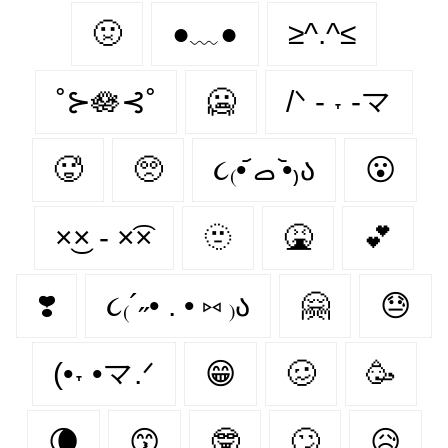
🤢
●﹏●
≥^.^≤
˚⊱🪷⊰˚
🥶
/ᐠ - ˕ -マ
🥵
🥺
૮₍•᷄ ࡇ •᷅₎ა
😮‍
×͜× - ×͡×
🫥
🤮
💕
❣️
૮₍´˶• . • ⑅ ₎ა
🤗
😓
(•˕ •マ.ᐟ
😁
🥴
🥳
🌘
😙
🤓
🙄
😥