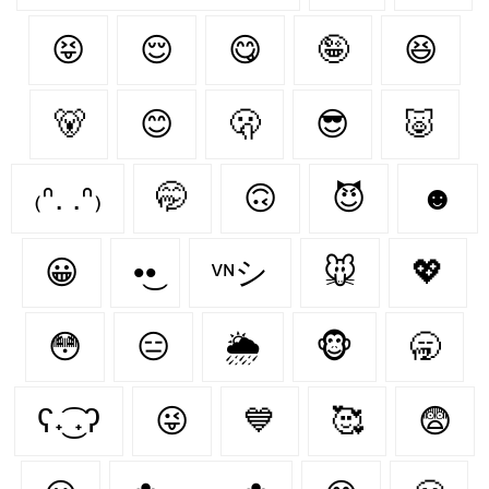
😝
😌
😋
🤪
😆
🐻‍
😊
🫢
😎
🐷
₍ᐢ. .ᐢ₎
🤭
🙃
😈
☻
😀
•͜•
ᵛᶰシ
🐭
💖
😳
😑
🌦
🐵
🥱
ʕ˖͜͡ ˖ʔ
😜
💙
🥰
😨