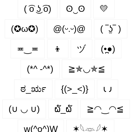
( ͡o ͜ʖ ͡o)
ʘ‿ʘ
💛
(✪ω✪)
@(ᵕ.ᵕ)@
( ‾ʖ̫‾ )
≖‿≖
👦
ヅ
(•̪●)
(*^ -^*)
≧✯◡✯≦
ಠ_ರೃ
{(>_<)}
𐑧 𐑨
(∪ ◡ ∪)
໖_໖
≧◠‿◠≦
w(^o^)W
✶𓆩𓁺𓆪✶