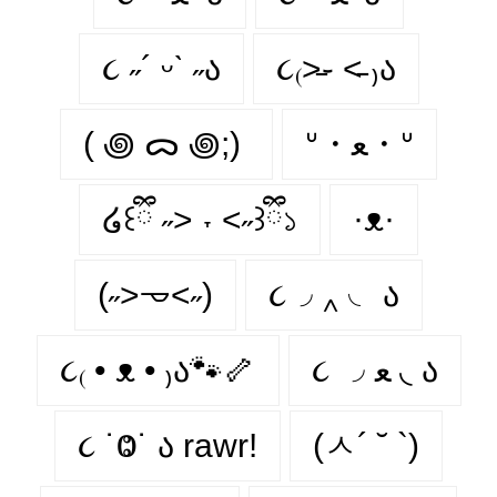
૮ ˶´ ᵕˋ ˶ა
૮₍˃̵֊ ˂̵ ₎ა
( ꩜ ᯅ ꩜;)⁭ ⁭
ᐡ・ﻌ・ᐡ
໒꒰ྀི ˶> ˕ <˶꒱ྀི১
·ᴥ·
(˶˃𐃷˂˶)
૮◞ ‸ ◟ ა
૮₍ • ᴥ • ₎ა🐾🦴
૮ ◞ ﻌ ◟ ა
૮ ˙Ⱉ˙ ა rawr!
(ㅅ´ ˘ `)