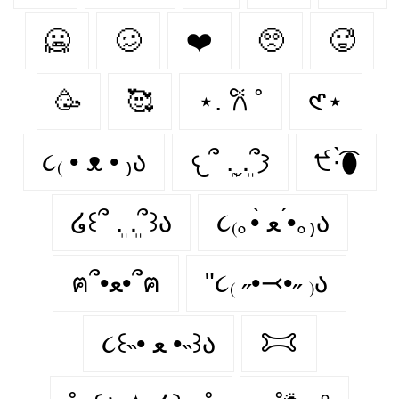
🥶️
🥴️
❤️️
🥺️
🥵️
🥳️
🥰️
⋆. 𐙚 ˚
𑣲⋆
૮₍ • ᴥ • ₎ა
𐔌՞ ܸ.ˬ.ܸ՞𐦯
੯·̀͡⬮
໒꒰՞ ܸ. .ܸ՞꒱ა
૮₍｡•̀ ﻌ •́｡₎ა
ฅ՞•ﻌ•՞ฅ
"૮₍ ˶•⤙•˶ ₎ა
૮꒰˵• ﻌ •˵꒱ა
𐂯