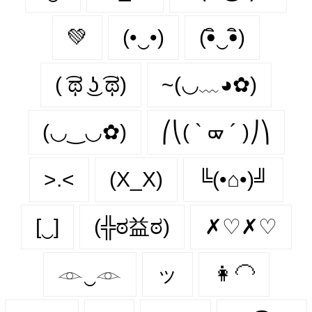
💚
(•‿•)
(•ิ‿•ิ)
( ͡ಥ ͜ʖ ͡ಥ)
~(◡﹏◕✿)
(◡‿◡✿)
⎛⎝( ` ᢍ ´ )⎠⎞
>.<
(X_X)
╚(•⌂•)╝
[‿]
(╬ಠ益ಠ)
✗♡✗♡
𓁹‿𓁹
ッ
👩‍🦲