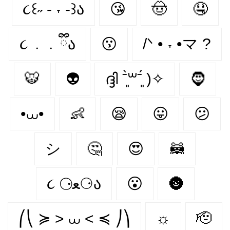
૮꒰˶ - ˕ -꒱ა
😘
🤠
🤤
૮ ․ ․ ྀིა
😗
/ᐠ • ˕ •マ ?
🐯
👽
ദ്ദി ˉ͈̀꒳ˉ͈́ )✧
🧔
•⩊•
👶
😪
😛
😕
シ
🤔
😍
🦝
૮ ⚆ﻌ⚆ა
😮
🌚
⎛⎝ ≽ > ⩊ < ≼ ⎠⎞
☼
🫡