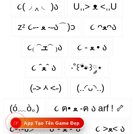
૮(◞ ‸ ◟ )ა
U,,> ᴥ <,,U
૮ ᴖﻌᴖა
zᶻ ૮˶- ﻌ -˶ა⌒)ᦱ
૮ - ﻌ • ა⁩
૮₍ 𝁽ܫ𝁽 ₎ა
૮ ˆﻌˆ ა
‧˚꒰🐾꒱༘⋆
(˶˃ᆺ˂˶)
(..◜ᴗ◝..)
(ó﹏ò｡)
૮ ฅ• ﻌ -ฅ ა arf ! 🦴
☞
App Tạo Tên Game Đẹp
૮֊˕֊ა੭
υ´• ﻌ •`υ
૮ >ﻌ< ა