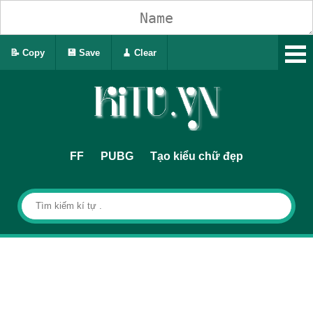
📝 Copy
💾 Save
🧹 Clear
FF
PUBG
Tạo kiểu chữ đẹp