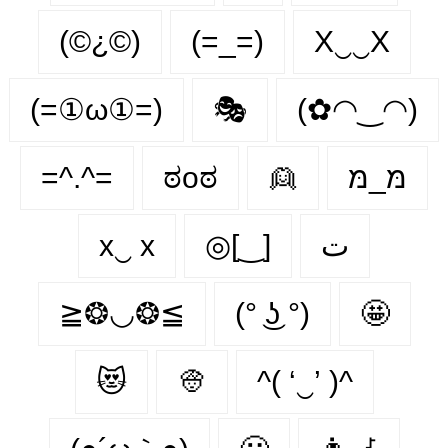
(©¿©)
(=_=)
X‿‿X
(=①ω①=)
🎭
(✿◠‿◠)
=^.^=
ಠoಠ
👱
מּ_מּ
x‿ х
◎[‿]
ت
≧❂◡❂≦
(° ͜ʖ °)
🤩
😻
👳
^( ‘‿’ )^