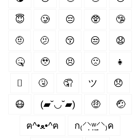
😇
🥲
😔
🥸
🤥
🤨
🫤
😚
😒
😧
🤒
🥹
😣
🙁
👧
🫩
🤧
🤦‍
ツ
😞
😷
(▰˘◡˘▰)
🤑
🤕
ฅ^•ﻌ•^ฅ
ก₍⸍⸌̣ʷ̣̫⸍̣⸌₎ค