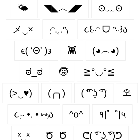
🌤️
◥◣︿◢◤
⊙﹏⊙
メ‿×
₍ᵔ.˛.ᵔ₎
૮꒰˶ᵔ ᗜ ᵔ˶꒱ა
ϵ( ‘Θ’ )϶
👾
(◕︵◕)
ಠ_ಠ
🧒
≧°◡°≦
(>‿♥)
(╭╮)
( ͡° ʖ̯ ͡°)
⛱
૮₍˶ •. • ⑅₎ა
^o^
१|˚–˚|५
ˣ‿ˣ
Ծ_Ծ
ᕦ( ͡° ͜ʖ ͡°)ᕤ