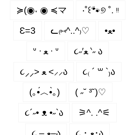
≽(◉˕ ◉ ≼マ
‧˚꒰🐾୭ ˚. ᵎᵎ
Ɛ=3
ᓚ₍⑅^..^₎♡
•ﻌ•
૮˶′ﻌ ‵˶ ა
ᐡ ᐧ ﻌ ᐧ ᐡ
૮⸝⸝> ﻌ <⸝⸝ა
૮₍ ´ ꒳ `₎ა
(｡•́︿•̀｡)
( ˶˘ ³˘)♡
૮´˶• ᴥ •˶`ა
⚞^. .^⚟
૮ ･ ﻌ･ა
૮ – ﻌ–ა