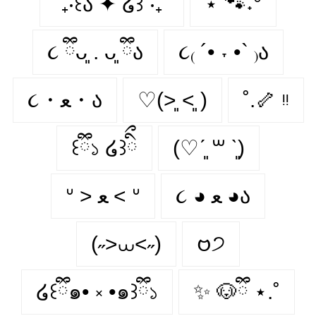
˚₊‧꒰ა ✦ ໒꒱ ‧₊˚
⋆˚🐾˖°
૮ ྀིᴗ͈ . ᴗ͈ ྀིა
૮₍ ´• ˕ •` ₎ა
૮・ﻌ・ა
♡(˃͈ ˂͈ )
˚.🦴 ᵎᵎ
꒰ྀི১ ໒꒱ིྀ
(♡ˊ͈ ꒳ ˋ͈)
૮ ◕ ﻌ ◕ა
ᐡ > ﻌ < ᐡ
(˶>⩊<˶)
𑄝੭
໒꒰ྀི๑• ༝ •๑꒱ྀི১
✨ 🐶ྀི ⋆.˚