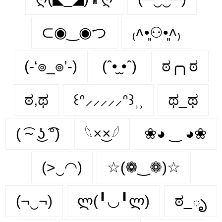
⊂◉‿◉つ
₍˄•͈⚇•͈˄₎
(-‘๏_๏’-)
(ˆ•̮ ̮•ˆ)
ಠ╭╮ಠ
ಠ,ಥ
꒰ᐢ⸝⸝⸝⸝⸝ᐢ꒱⸒⸒
ಥ_ಥ
( ͡~ ͜ʖ ͡°)
𓆩×͜×𓆪
❀◕ ‿ ◕❀
(>‿◠)
☆(❁‿❁)☆
(¬‿¬)
ლ(╹◡╹ლ)
ಠ_ృ