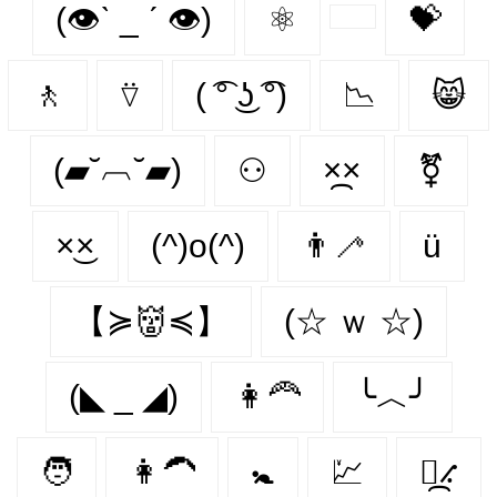
(👁ˋ _ ˊ 👁)
⚛
💝
🚶‍
⍢
( ͡° ͜ʖ ͡°)
📉
😸
(▰˘︹˘▰)
⚇
×᷼×
⚧
×͜×
(^)o(^)
👨‍🦯‍
ü
【≽👹≼】
(☆ ｗ ☆)
(◣ _ ◢)
👩‍🦰
╰︿╯
🧑
👩‍🦱
🚼
💹
⳻᷼⳺