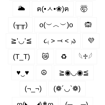
🌥️
ฅ(•ㅅ•❀)ฅ
🤯
(╥╥)
o(︶︿︶)o
🙉
≧’◡’≦
૮₍ ˃ ⤙ ˂ ₎ა
💜
(T_T)
😿
♻
𓆩♱𓆪
♥‿♥
☮
≧◉◡◉≦
(¬_¬)
(❁´◡`❁)
ღ(◣_◢)✟ღ
(─‿‿─)