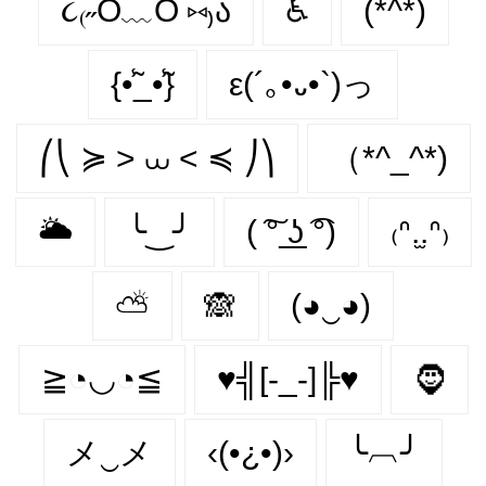
૮₍˶Ó﹏Ò ⑅₎ა
♿
(*^*)
{•̃̾_•̃̾}
ε(´｡•᎑•`)っ
⎛⎝ ≽ > ⩊ < ≼ ⎠⎞
（*^_^*)
🌥
╰‿╯
( ͠° ͟ʖ ͡°)
₍ᐢ.̫.ᐢ₎
⛅
🙈
(◕‿◕)
≧◔◡◔≦
♥╣[-_-]╠♥
🧔‍
メ‿メ
‹(•¿•)›
╰︹╯