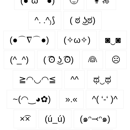
(●´ω｀●)
🙂‍
👩‍🦽‍
^. .^₎⟆
( ಠ ͜ʖಠ)
(●⌒∇⌒●)
(✧ω✧)
◙‿◙
(^_^)
( ͡ʘ ͜ʖ ͡ʘ)
👰‍
☹️
≧◠◡◠≦
^^
ಥ‿ಥ
~(◠‿◕✿)
».«
^( ‘-‘ )^
×͡×
(ú_ú)
(๑ᵔ⤙ᵔ๑)