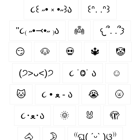
૮꒰ ˶• ༝ •˶꒱ა
꒰ᐢ. .ᐢ꒱
"૮₍ ˶•⤙•˶ ₎ა
👼
𐔌՞. .՞𐦯
😏
🐶
💀
🔱
🤡
(੭˃ᴗ˂)੭
૮ ˙Ⱉ˙ ა
☺
🐱
૮ • ﻌ - ა
😭
🌝
૮･ﻌ･ა
🌞
🐰
🫣
🐴
🌛
⁽⁽ଘ( ˊᵕˋ )ଓ⁾⁾