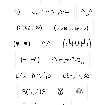
㋡
૮₍ ˶ᵔ ᵕ ᵔ˶ ₎ა🥕
^‿^
(ு८ு)
(⸝⸝๑﹏๑⸝⸝)
(♥_♥)
^.^
⎛₎╰(☫)╯₍⎞
(¬_¬”)
₍ᐢ⑅• ̫•⑅ᐢ₎ദ⸒⸒
૮₍´｡ᵔ ꈊ ᵔ｡`₎ა
૮꒰っ˕‹̥̥̥ ꒱ა
٩(˘◡˘)۶
👹
👰