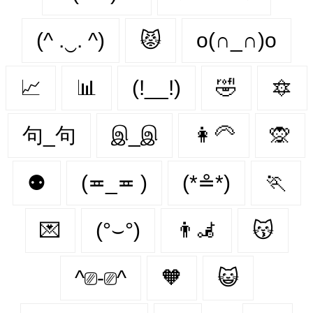
(^ .‿. ^)
😾
o(∩_∩)o
📈
📊
(!__!)
🤣
🔯
句_句
இ_இ
👩‍🦳
🙊
⚉
(≖_≖ )
(*≗*)
🏃‍
💌
(°⌣°)
👨‍🦼‍️
😽
^⎚-⎚^
🧡
😺