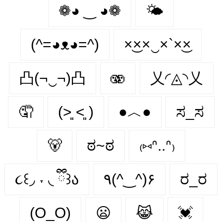
❁◕ ‿ ◕❁
🌤
(^=◕ᴥ◕=^)
×͜××‿×`×͜×
凸(¬‿¬)凸
🫨
乂◜◬◝乂
🤦
(˃͈ ˂͈ )
●︿●
ಸ_ಸ
🐻
ಠ~ಠ
₍⑅ᐢ..ᐢ₎
૮꒰◞ ˕ ◟ ྀི꒱ა
٩(^‿^)۶
ರ_ರ
(O_O)
😦
😹
💓