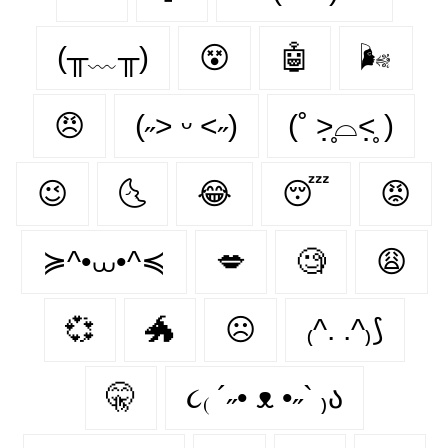
(╥﹏╥)
😵‍
🤖
🌬
😠
(˶˃ ᵕ ˂˶)
(˚ ˃̣̣̥⌓˂̣̣̥ )
😉
🌜
😂
😴
😡
≽^•⩊•^≼
💋
🧐
😩
💞
🐲
☹
₍^. .^₎⟆
🤫
૮₍ ´˶• ᴥ •˶` ₎ა