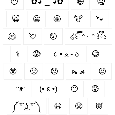
😶‍
✿◕ ‿ ◕✿
😄
🤐
🙀
😬
🤬
🐮
🐾
🫠
💘
😲
໒꒰ྀིᵔ ᵕ ᵔ ꒱ྀི১
⚕
😱
૮ • ﻌ - ა⁩
😅
😵
🙂
😟
⦮ ⦯
😐
ᵔᴥᵔ
(• ε •)
😶
😰
༼ ͡° ͜ʖ ͡° ༽
😃
😤
👿