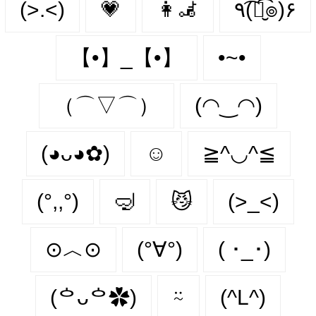
(>.<)
💗
👩‍🦼‍
٩(͡๏̮͡๏)۶
【•】_【•】
•~•
（⌒▽⌒）
(◠‿◠)
(◕ᴗ◕✿)
☺️
≧^◡^≦
(°,,°)
🤿
😼
(>_<)
⊙︿⊙
(°∀°)
( ･_･)
(ᅌᴗᅌ✿)
⍨
(^L^)