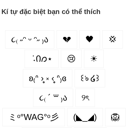
Kí tự đặc biệt bạn có thể thích
૮₍ ˶ᵔ ᵕ ᵔ˶ ₎ა
💔
🖤
💢
݁ ˖Ი𐑼⋆
😢
☀
ʚ₍ᐢ ›̥̥̥ ༝ ‹̥̥̥ ᐢ₎ɞ
꒰ঌ ໒꒱
૮₍ ´ ꒳ ₎ა
୨ৎ
ミᵒ°WAG°ᵒ彡
(◣_◢)
🦁