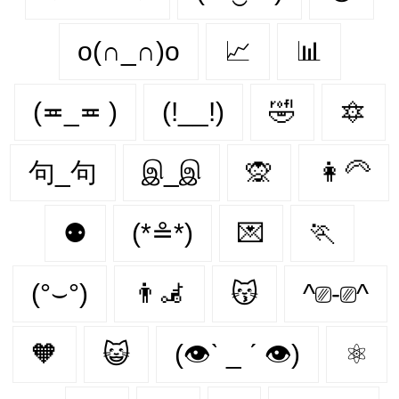
o(∩_∩)o
📈
📊
(≖_≖ )
(!__!)
🤣
🔯
句_句
இ_இ
🙊
👩‍🦳
⚉
(*≗*)
💌
🏃‍
(°⌣°)
👨‍🦼‍️
😽
^⎚-⎚^
🧡
😺
(👁ˋ _ ˊ 👁)
⚛