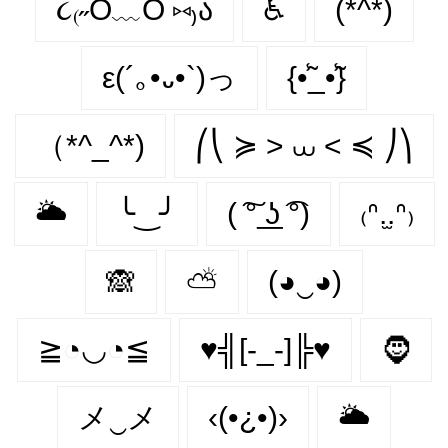
૮₍˶Ó﹏Ò ⑅₎ა
♿
(*^*)
ε(´｡•᎑•`)っ
{•̃̾_•̃̾}
（*^_^*)
⎛⎝ ≽ > ⩊ < ≼ ⎠⎞
🌥
╰‿╯
( ͠° ͟ʖ ͡°)
₍ᐢ.̫.ᐢ₎
🙈
⛅
(◕‿◕)
≧◔◡◔≦
♥╣[-_-]╠♥
🧔‍
メ‿メ
‹(•¿•)›
🌥️