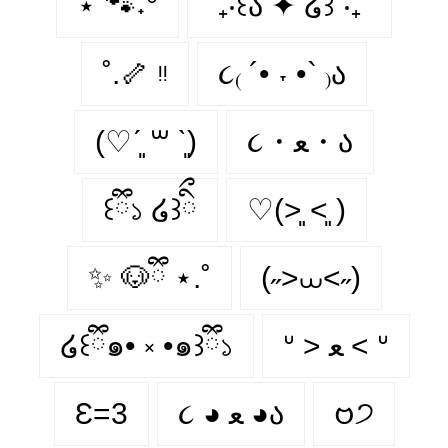
⋆˚🐾˖°
˚₊‧꒰ა ✦ ໒꒱ ‧₊˚
˚.🦴 ᵎᵎ
૮₍ ´• ˕ •` ₎ა
(♡ˊ͈ ꒳ ˋ͈)
૮・ﻌ・ა
꒰ྀི১ ໒꒱ིྀ
♡(˃͈ ˂͈ )
✨ 🐶ྀི ⋆.˚
(˶>⩊<˶)
໒꒰ྀི๑• ༝ •๑꒱ྀི১
ᐡ > ﻌ < ᐡ
Ɛ=3
૮ ◕ ﻌ ◕ა
𑄝੭