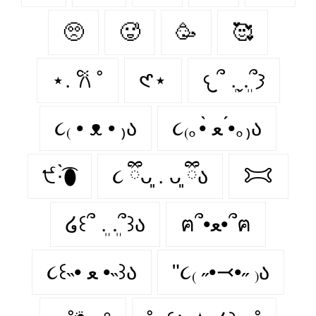
🥺️
🥵️
🥳️
🥰️
⋆. 𐙚 ˚
𑣲⋆
𐔌՞ ܸ.ˬ.ܸ՞𐦯
૮₍ • ᴥ • ₎ა
૮₍｡•̀ ﻌ •́｡₎ა
੯·̀͡⬮
૮ ྀིᴗ͈ . ᴗ͈ ྀིა
𐂯
໒꒰՞ ܸ. .ܸ՞꒱ა
ฅ՞•ﻌ•՞ฅ
૮꒰˵• ﻌ •˵꒱ა
"૮₍ ˶•⤙•˶ ₎ა