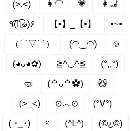
(>.<)
👩‍🦲
💗
👩‍🦼‍
٩(͡๏̮͡๏)۶
【•】_【•】
•~•
（⌒▽⌒）
(◠‿◠)
☺️
(◕ᴗ◕✿)
≧^◡^≦
(°,,°)
🤿
(ᅌᴗᅌ✿)
😼
(>_<)
⊙︿⊙
(°∀°)
( ･_･)
⍨
(^L^)
(©¿©)