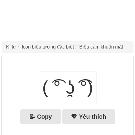
Kí tự
Icon biểu tượng đặc biệt
Biểu cảm khuôn mặt
( ͡° ʖ̯ ͡°)
📝 Copy
💖 Yêu thích