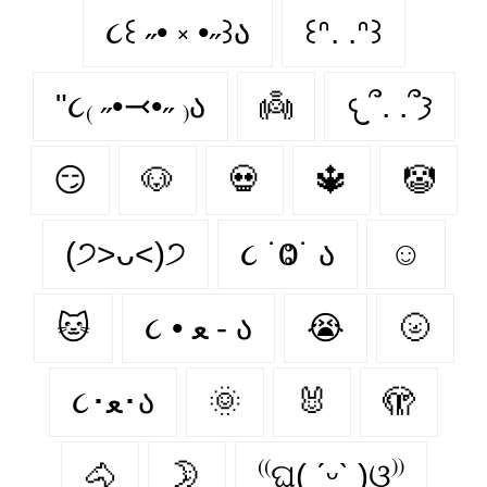
૮꒰ ˶• ༝ •˶꒱ა
꒰ᐢ. .ᐢ꒱
"૮₍ ˶•⤙•˶ ₎ა
👼
𐔌՞. .՞𐦯
😏
🐶
💀
🔱
🤡
(੭˃ᴗ˂)੭
૮ ˙Ⱉ˙ ა
☺
🐱
૮ • ﻌ - ა
😭
🌝
૮･ﻌ･ა
🌞
🐰
🫣
🐴
🌛
⁽⁽ଘ( ˊᵕˋ )ଓ⁾⁾