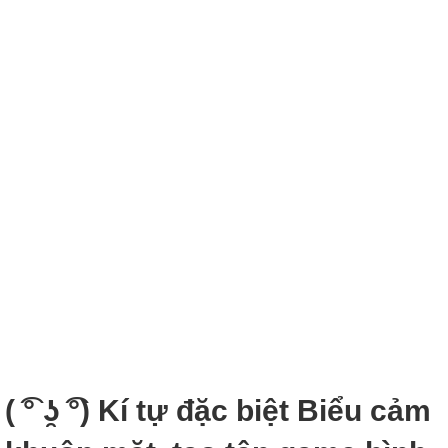
( ͡° ʖ̯ ͡°) Kí tự đặc biệt Biểu cảm