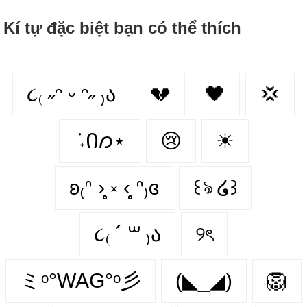
Kí tự đặc biệt bạn có thể thích
૮₍ ˶ᵔ ᵕ ᵔ˶ ₎ა
💔
🖤
💢
݁ ˖Ი𐑼⋆
😢
☀
ʚ₍ᐢ ›̥̥̥ ༝ ‹̥̥̥ ᐢ₎ɞ
꒰ঌ ໒꒱
૮₍ ´ ꒳ ₎ა
୨ৎ
ミᵒ°WAG°ᵒ彡
(◣_◢)
🦁