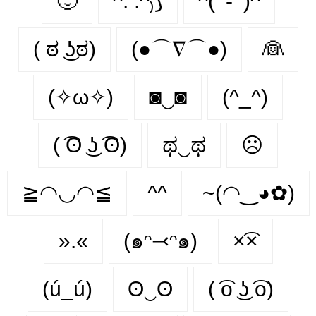
🙂‍
^. .^₎⟆
^( ‘-‘ )^
( ಠ ͜ʖಠ)
(●⌒∇⌒●)
👰‍
(✧ω✧)
◙‿◙
(^_^)
( ͡ʘ ͜ʖ ͡ʘ)
ಥ‿ಥ
☹️
≧◠◡◠≦
^^
~(◠‿◕✿)
».«
(๑ᵔ⤙ᵔ๑)
×͡×
(ú_ú)
ʘ‿ʘ
( ͡o ͜ʖ ͡o)