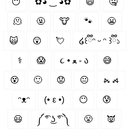
😶‍
✿◕ ‿ ◕✿
😄
🤐
🫠
🤬
🐮
🐾
😬
🙀
😲
💘
໒꒰ྀིᵔ ᵕ ᵔ ꒱ྀི১
⚕
😱
૮ • ﻌ - ა⁩
😅
😵
🙂
😟
😐
⦮ ⦯
ᵔᴥᵔ
(• ε •)
😶
😰
😃
༼ ͡° ͜ʖ ͡° ༽
😤
👿