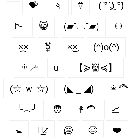
💝
🚶‍
⍢
( ͡° ͜ʖ ͡°)
📉
😸
(▰˘︹˘▰)
⚇
×᷼×
⚧
×͜×
(^)o(^)
👨‍🦯‍
ü
【≽👹≼】
(☆ ｗ ☆)
(◣ _ ◢)
👩‍🦰
╰︿╯
🧑
👩‍🦱
💹
🚼
⳻᷼⳺
🥶️
🥴️
❤️️