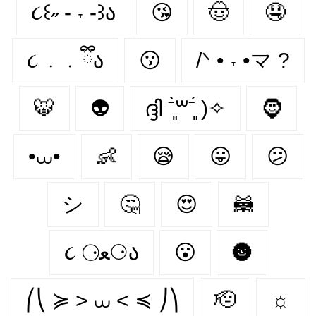
૮꒰˶ - ˕ -꒱ა
😘
🤠
🤤
૮ ․ ․ ྀིა
😗
/ᐠ • ˕ •マ ?
🐯
👽
ദ്ദി ˉ͈̀꒳ˉ͈́ )✧
🧔
•⩊•
👶
😪
😛
😕
シ
🤔
😍
🦝
૮ ⚆ﻌ⚆ა
😮
🌚
⎛⎝ ≽ > ⩊ < ≼ ⎠⎞
🫡
☼