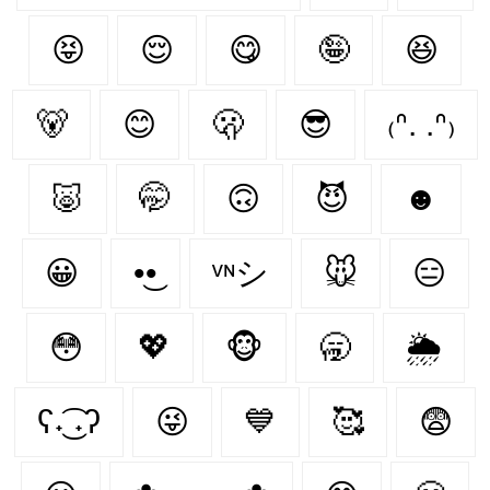
😝
😌
😋
🤪
😆
🐻‍
😊
🫢
😎
₍ᐢ. .ᐢ₎
🐷
🤭
🙃
😈
☻
😀
•͜•
ᵛᶰシ
🐭
😑
😳
💖
🐵
🥱
🌦
ʕ˖͜͡ ˖ʔ
😜
💙
🥰
😨