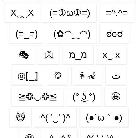
X‿‿X
(=①ω①=)
=^.^=
(=_=)
(✿◠‿◠)
ಠoಠ
🎭
👱
מּ_מּ
x‿ х
◎[‿]
👳
👩‍🦽‍
ت
≧❂◡❂≦
(° ͜ʖ °)
🤩
😻
^( ‘‿’ )^
(●´ω｀●)