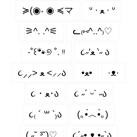
≽(◉˕ ◉ ≼マ
ᐡ ᐧ ﻌ ᐧ ᐡ
⚞^. .^⚟
ᓚ₍⑅^..^₎♡
‧˚꒰🐾୭ ˚. ᵎᵎ
૮˶′ﻌ ‵˶ ა
૮⸝⸝> ﻌ <⸝⸝ა
•ﻌ•
·ᴥ·
૮ ･ ﻌ･ა
૮ ˶´ ᵕˋ ˶ა
૮₍ ´ ꒳ `₎ა
(｡•́︿•̀｡)
( ˶˘ ³˘)♡
૮´˶• ᴥ •˶`ა