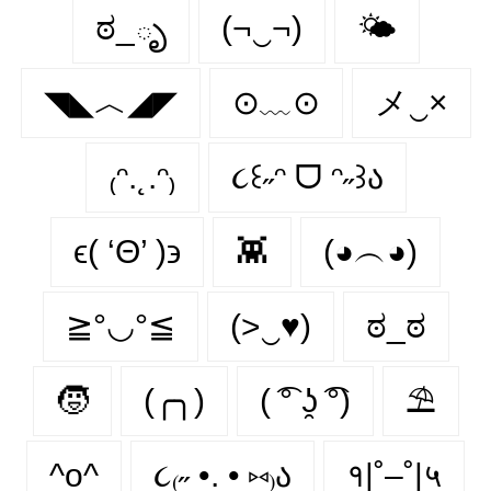
ಠ_ృ
(¬‿¬)
🌤️
◥◣︿◢◤
⊙﹏⊙
メ‿×
₍ᵔ.˛.ᵔ₎
૮꒰˶ᵔ ᗜ ᵔ˶꒱ა
ϵ( ‘Θ’ )϶
👾
(◕︵◕)
≧°◡°≦
(>‿♥)
ಠ_ಠ
🧒
(╭╮)
( ͡° ʖ̯ ͡°)
⛱
^o^
૮₍˶ •. • ⑅₎ა
१|˚–˚|५