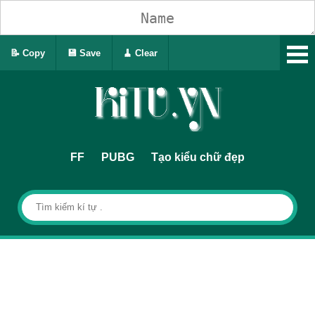
📝 Copy
💾 Save
🧹 Clear
FF
PUBG
Tạo kiểu chữ đẹp