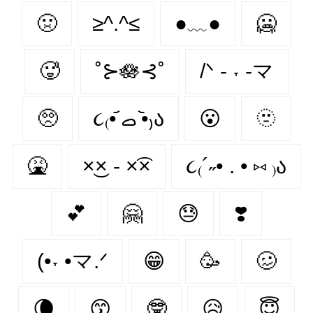
🤢
≥^.^≤
●﹏●
🥶
🥵
˚⊱🪷⊰˚
/ᐠ - ˕ -マ
🥺
૮₍•᷄ ࡇ •᷅₎ა
😮‍
🫥
🤮
×͜× - ×͡×
૮₍´˶• . • ⑅ ₎ა
💕
🤗
😓
❣️
(•˕ •マ.ᐟ
😁
🥳
🥴
🌘
😙
🤓
😥
😇