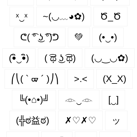
ˣ‿ˣ
~(◡﹏◕✿)
Ծ_Ծ
ᕦ( ͡° ͜ʖ ͡°)ᕤ
💚
(•‿•)
(•ิ‿•ิ)
( ͡ಥ ͜ʖ ͡ಥ)
(◡‿◡✿)
⎛⎝( ` ᢍ ´ )⎠⎞
>.<
(X_X)
╚(•⌂•)╝
𓁹‿𓁹
[‿]
(╬ಠ益ಠ)
✗♡✗♡
ッ