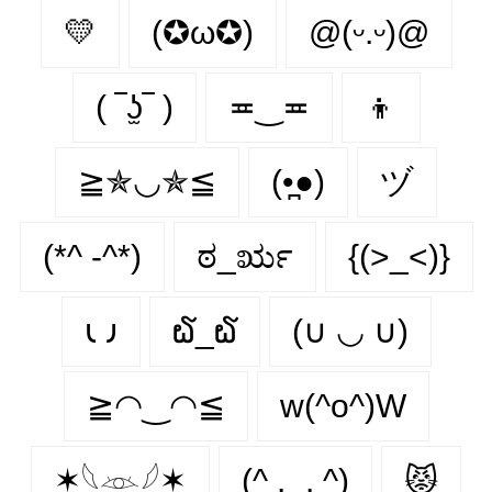
💛
(✪ω✪)
@(ᵕ.ᵕ)@
( ‾ʖ̫‾ )
≖‿≖
👦
≧✯◡✯≦
(•̪●)
ヅ
(*^ -^*)
ಠ_ರೃ
{(>_<)}
𐑧 𐑨
໖_໖
(∪ ◡ ∪)
≧◠‿◠≦
w(^o^)W
✶𓆩𓁺𓆪✶
(^ .‿. ^)
😾