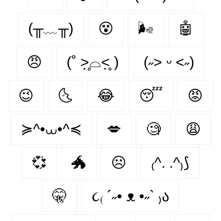
(╥﹏╥)
😵‍
🌬
🤖
😠
(˚ ˃̣̣̥⌓˂̣̣̥ )
(˶˃ ᵕ ˂˶)
😉
🌜
😂
😴
😡
≽^•⩊•^≼
💋
🧐
😩
💞
🐲
☹
₍^. .^₎⟆
🤫
૮₍ ´˶• ᴥ •˶` ₎ა