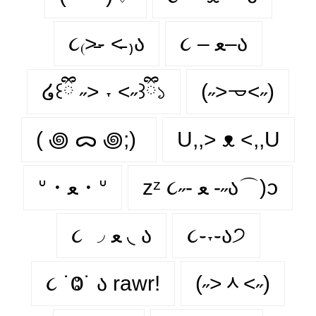
૮₍˃̵֊ ˂̵ ₎ა
૮ – ﻌ–ა
໒꒰ྀི ˶> ˕ <˶꒱ྀི১
(˶˃𐃷˂˶)
( ꩜ ᯅ ꩜;)⁭ ⁭
U,,> ᴥ <,,U
zᶻ ૮˶- ﻌ -˶ა⌒)ᦱ
ᐡ・ﻌ・ᐡ
૮ ◞ ﻌ ◟ ა
૮֊˕֊ა੭
૮ ˙Ⱉ˙ ა rawr!
(˶˃ᆺ˂˶)