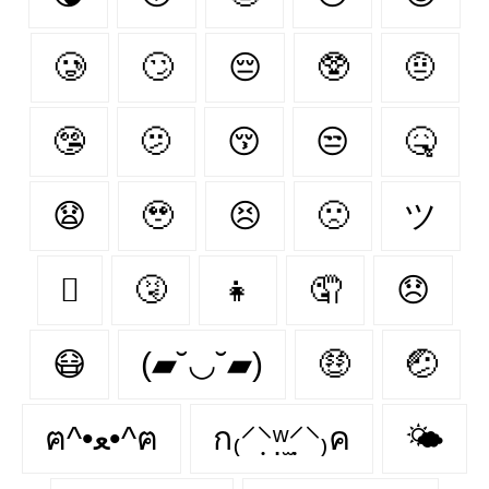
🥲
🙄
😔
🥸
🤨
🤥
🫤
😚
😒
🤒
😧
🥹
😣
🙁
ツ
🫩
🤧
👧
🤦‍
😞
😷
(▰˘◡˘▰)
🤑
🤕
ฅ^•ﻌ•^ฅ
ก₍⸍⸌̣ʷ̣̫⸍̣⸌₎ค
🌤