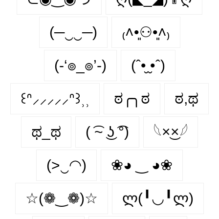
(─‿‿─)
₍˄•͈⚇•͈˄₎
(-‘๏_๏’-)
(ˆ•̮ ̮•ˆ)
꒰ᐢ⸝⸝⸝⸝⸝ᐢ꒱⸒⸒
ಠ╭╮ಠ
ಠ,ಥ
ಥ_ಥ
( ͡~ ͜ʖ ͡°)
𓆩×͜×𓆪
(>‿◠)
❀◕ ‿ ◕❀
☆(❁‿❁)☆
ლ(╹◡╹ლ)