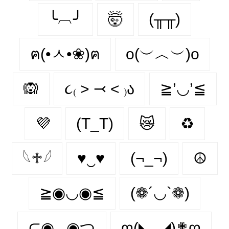
╰︹╯
🤯
(╥╥)
ฅ(•ㅅ•❀)ฅ
o(︶︿︶)o
🙉
૮₍ ˃ ⤙ ˂ ₎ა
≧’◡’≦
💜
(T_T)
😿
♻
𓆩♱𓆪
♥‿♥
(¬_¬)
☮
≧◉◡◉≦
(❁´◡`❁)
⊂◉‿◉つ
ღ(◣_◢)✟ღ