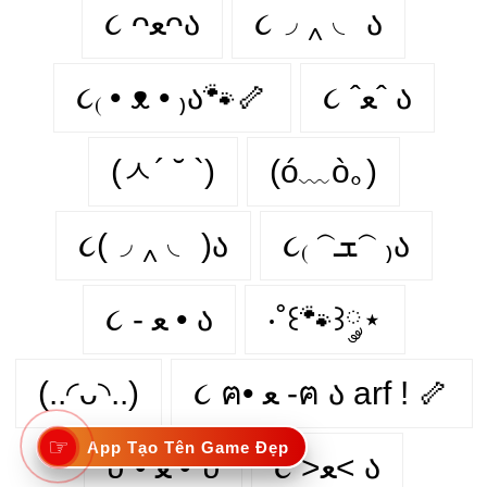
૮ ᴖﻌᴖა
૮◞ ‸ ◟ ა
૮₍ • ᴥ • ₎ა🐾🦴
૮ ˆﻌˆ ა
(ㅅ´ ˘ `)
(ó﹏ò｡)
૮(◞ ‸ ◟ )ა
૮₍ 𝁽ܫ𝁽 ₎ა
૮ - ﻌ • ა⁩
‧˚꒰🐾꒱༘⋆
(..◜ᴗ◝..)
૮ ฅ• ﻌ -ฅ ა arf ! 🦴
☞
App Tạo Tên Game Đẹp
૮ >ﻌ< ა
υ´• ﻌ •`υ