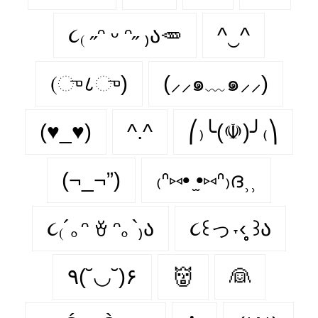
૮₍ ˶ᵔ ᵕ ᵔ˶ ₎ა🥕
^‿^
(ு८ு)
(⸝⸝๑﹏๑⸝⸝)
(♥_♥)
^.^
⎛₎╰(☫)╯₍⎞
(¬_¬”)
₍ᐢ⑅• ̫•⑅ᐢ₎ദ⸒⸒
૮₍´｡ᵔ ꈊ ᵔ｡`₎ა
૮꒰っ˕‹̥̥̥ ꒱ა
٩(˘◡˘)۶
👹
👰