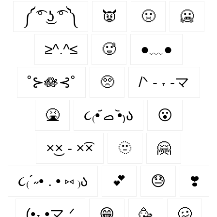
༼ ͡° ͜ʖ ͡° ༽
👿
🤢
🥶
≥^.^≤
🥵
●﹏●
˚⊱🪷⊰˚
🥺
/ᐠ - ˕ -マ
🤮
૮₍•᷄ ࡇ •᷅₎ა
😮‍
×͜× - ×͡×
🫥
🤗
૮₍´˶• . • ⑅ ₎ა
💕
😓
❣️
(•˕ •マ.ᐟ
😁
🥳
🥴