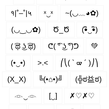
१|˚–˚|५
ˣ‿ˣ
~(◡﹏◕✿)
(◡‿◡✿)
Ծ_Ծ
(•ิ‿•ิ)
( ͡ಥ ͜ʖ ͡ಥ)
ᕦ( ͡° ͜ʖ ͡°)ᕤ
💚
(•‿•)
>.<
⎛⎝( ` ᢍ ´ )⎠⎞
(X_X)
╚(•⌂•)╝
(╬ಠ益ಠ)
𓁹‿𓁹
[‿]
✗♡✗♡