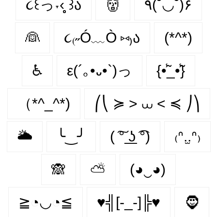
૮꒰っ˕‹̥̥̥ ꒱ა
👹
٩(˘◡˘)۶
👰
૮₍˶Ó﹏Ò ⑅₎ა
(*^*)
♿
ε(´｡•᎑•`)っ
{•̃̾_•̃̾}
（*^_^*)
⎛⎝ ≽ > ⩊ < ≼ ⎠⎞
🌥
╰‿╯
( ͠° ͟ʖ ͡°)
₍ᐢ.̫.ᐢ₎
🙈
⛅
(◕‿◕)
≧◔◡◔≦
♥╣[-_-]╠♥
🧔‍