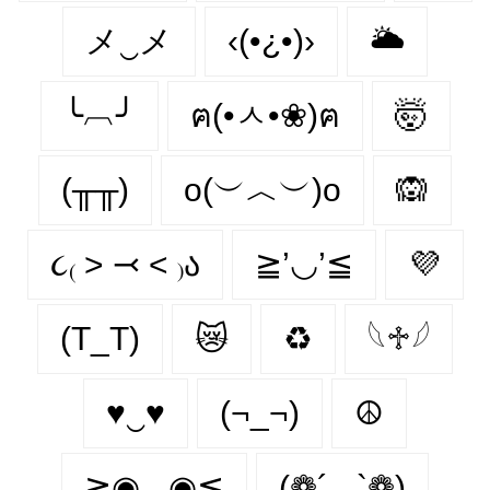
メ‿メ
‹(•¿•)›
🌥️
╰︹╯
ฅ(•ㅅ•❀)ฅ
🤯
(╥╥)
o(︶︿︶)o
🙉
૮₍ ˃ ⤙ ˂ ₎ა
≧’◡’≦
💜
(T_T)
😿
♻
𓆩♱𓆪
♥‿♥
(¬_¬)
☮
≧◉◡◉≦
(❁´◡`❁)