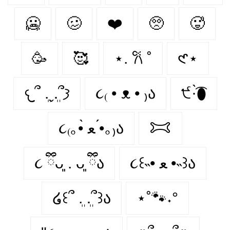
🥶️
🥴️
❤️️
🥺️
🥵️
🥳️
🥰️
⋆. 𐙚 ˚
𑣲⋆
𐔌՞ ܸ.ˬ.ܸ՞𐦯
૮₍ • ᴥ • ₎ა
੯·̀͡⬮
૮₍｡•̀ ﻌ •́｡₎ა
𐂯
૮ ྀིᴗ͈ . ᴗ͈ ྀིა
૮꒰˵• ﻌ •˵꒱ა
໒꒰՞ ܸ. .ܸ՞꒱ა
⋆˚🐾˖°