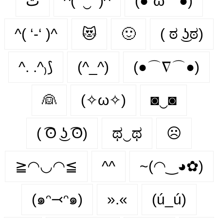
ت
^( ‘‿’ )^
(●´ω｀●)
^( ‘-‘ )^
😻
🙂‍
( ಠ ͜ʖಠ)
^. .^₎⟆
(^_^)
(●⌒∇⌒●)
👰‍
(✧ω✧)
◙‿◙
( ͡ʘ ͜ʖ ͡ʘ)
ಥ‿ಥ
☹️
≧◠◡◠≦
^^
~(◠‿◕✿)
(๑ᵔ⤙ᵔ๑)
».«
(ú_ú)