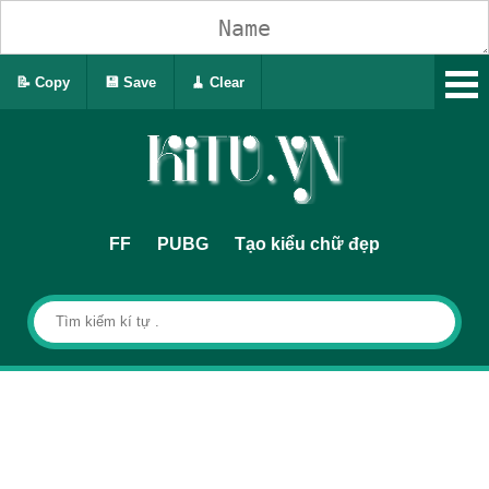
📝 Copy
💾 Save
🧹 Clear
FF
PUBG
Tạo kiểu chữ đẹp