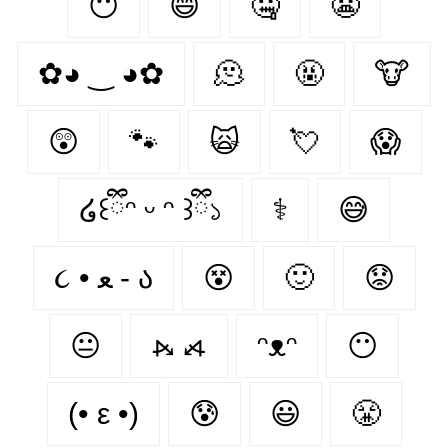
😶‍
😄
🤐
😬
✿◕ ‿ ◕✿
🫠
🤬
🐮
😲
🐾
🙀
💘
😱
໒꒰ྀིᵔ ᵕ ᵔ ꒱ྀི১
⚕
😅
૮ • ﻌ - ა⁩
😵
🙂
😟
😐
⦮ ⦯
ᵔᴥᵔ
😶
(• ε •)
😰
😃
😤