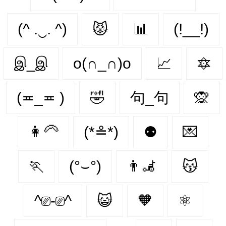
(^ .‿. ^)
😾
📊
(!__!)
இ_இ
o(∩_∩)o
📈
🔯
(≖_≖ )
🤣
句_句
🙊
👩‍🦳
(*≗*)
⚉
💌
🏃‍
(°⌣°)
👨‍🦼‍️
😽
^⎚-⎚^
😺
🧡
⚛