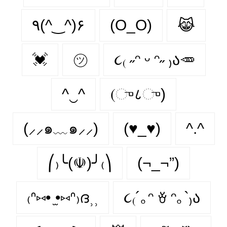
٩(^‿^)۶
(O_O)
😹
💓
㋡
૮₍ ˶ᵔ ᵕ ᵔ˶ ₎ა🥕
^‿^
(ு८ு)
(⸝⸝๑﹏๑⸝⸝)
(♥_♥)
^.^
⎛₎╰(☫)╯₍⎞
(¬_¬”)
₍ᐢ⑅• ̫•⑅ᐢ₎ദ⸒⸒
૮₍´｡ᵔ ꈊ ᵔ｡`₎ა