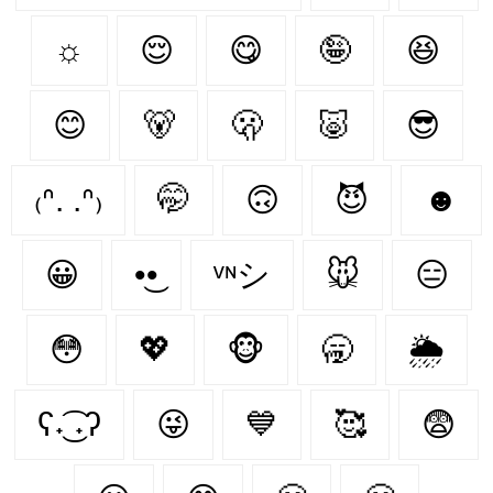
☼
😌
😋
🤪
😆
😊
🐻‍
🫢
🐷
😎
₍ᐢ. .ᐢ₎
🤭
🙃
😈
☻
😀
•͜•
ᵛᶰシ
🐭
😑
😳
💖
🐵
🥱
🌦
ʕ˖͜͡ ˖ʔ
😜
💙
🥰
😨