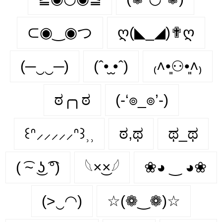
⊂◉‿◉つ
ღ(◣_◢)✟ღ
(─‿‿─)
(ˆ•̮ ̮•ˆ)
₍˄•͈⚇•͈˄₎
ಠ╭╮ಠ
(-‘๏_๏’-)
꒰ᐢ⸝⸝⸝⸝⸝ᐢ꒱⸒⸒
ಠ,ಥ
ಥ_ಥ
( ͡~ ͜ʖ ͡°)
𓆩×͜×𓆪
❀◕ ‿ ◕❀
(>‿◠)
☆(❁‿❁)☆