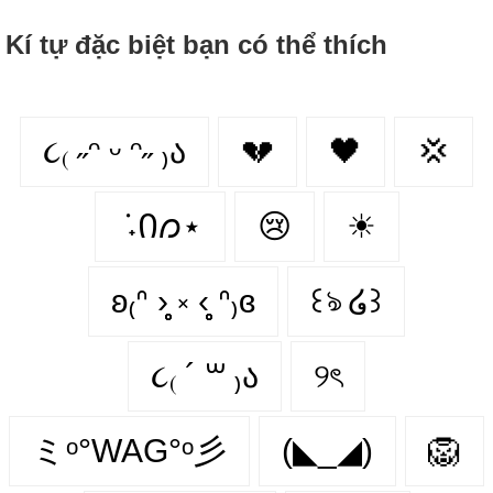
Kí tự đặc biệt bạn có thể thích
૮₍ ˶ᵔ ᵕ ᵔ˶ ₎ა
💔
🖤
💢
݁ ˖Ი𐑼⋆
😢
☀
ʚ₍ᐢ ›̥̥̥ ༝ ‹̥̥̥ ᐢ₎ɞ
꒰ঌ ໒꒱
૮₍ ´ ꒳ ₎ა
୨ৎ
ミᵒ°WAG°ᵒ彡
(◣_◢)
🦁