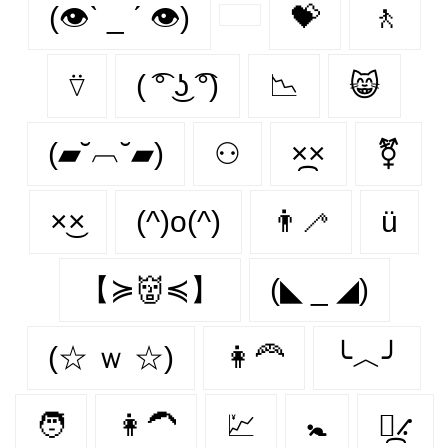
(👁ˋ _ ˊ 👁)
💝
🚶‍
⍢
( ͡° ͜ʖ ͡°)
📉
😸
(▰˘︹˘▰)
⚇
×᷼×
⚧
×͜×
(^)o(^)
👨‍🦯‍
ü
【≽👹≼】
(◣ _ ◢)
(☆ ｗ ☆)
👩‍🦰
╰︿╯
🧑
👩‍🦱
💹
🚼
⳻᷼⳺