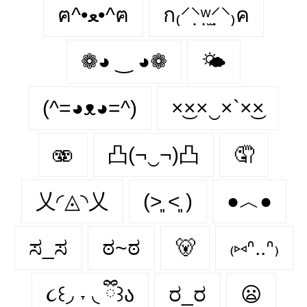
ฅ^•ﻌ•^ฅ
ก₍⸍⸌̣ʷ̣̫⸍̣⸌₎ค
❁◕ ‿ ◕❁
🌤
(^=◕ᴥ◕=^)
×͜××‿×`×͜×
🫨
凸(¬‿¬)凸
🤦
乂◜◬◝乂
(˃͈ ˂͈ )
●︿●
ಸ_ಸ
ಠ~ಠ
🐻
₍⑅ᐢ..ᐢ₎
૮꒰◞ ˕ ◟ ྀི꒱ა
ರ_ರ
😦