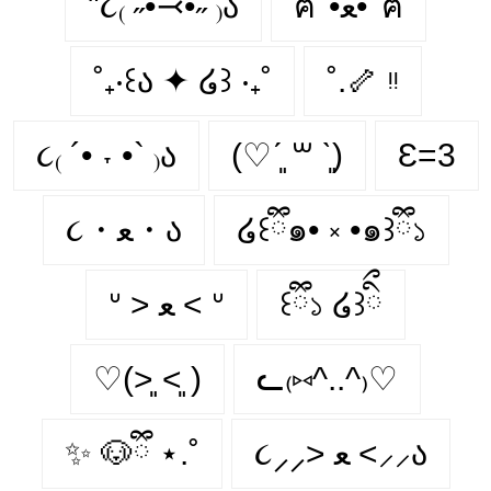
"૮₍ ˶•⤙•˶ ₎ა
ฅ՞•ﻌ•՞ฅ
˚₊‧꒰ა ✦ ໒꒱ ‧₊˚
˚.🦴 ᵎᵎ
૮₍ ´• ˕ •` ₎ა
(♡ˊ͈ ꒳ ˋ͈)
Ɛ=3
૮・ﻌ・ა
໒꒰ྀི๑• ༝ •๑꒱ྀི১
ᐡ > ﻌ < ᐡ
꒰ྀི১ ໒꒱ིྀ
♡(˃͈ ˂͈ )
ᓚ₍⑅^..^₎♡
✨ 🐶ྀི ⋆.˚
૮⸝⸝> ﻌ <⸝⸝ა