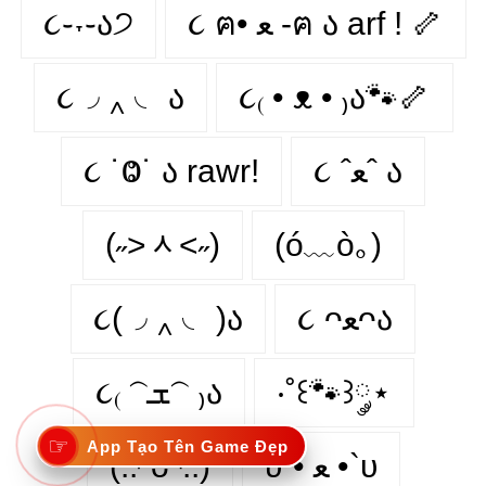
૮֊˕֊ა੭
૮ ฅ• ﻌ -ฅ ა arf ! 🦴
૮◞ ‸ ◟ ა
૮₍ • ᴥ • ₎ა🐾🦴
૮ ˙Ⱉ˙ ა rawr!
૮ ˆﻌˆ ა
(˶˃ᆺ˂˶)
(ó﹏ò｡)
૮(◞ ‸ ◟ )ა
૮ ᴖﻌᴖა
૮₍ 𝁽ܫ𝁽 ₎ა
‧˚꒰🐾꒱༘⋆
☞
App Tạo Tên Game Đẹp
(..◜ᴗ◝..)
υ´• ﻌ •`υ