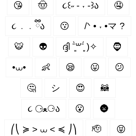
😘
🤠
૮꒰˶ - ˕ -꒱ა
🤤
૮ ․ ․ ྀིა
😗
/ᐠ • ˕ •マ ?
🐯
👽
ദ്ദി ˉ͈̀꒳ˉ͈́ )✧
🧔
•⩊•
👶
😪
😛
😕
🤔
シ
😍
🦝
૮ ⚆ﻌ⚆ა
😮
🌚
⎛⎝ ≽ > ⩊ < ≼ ⎠⎞
🫡
😝