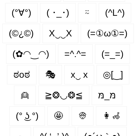
(°∀°)
( ･_･)
⍨
(^L^)
(©¿©)
X‿‿X
(=①ω①=)
(✿◠‿◠)
=^.^=
(=_=)
ಠoಠ
🎭
x‿ х
◎[‿]
👱
≧❂◡❂≦
מּ_מּ
(° ͜ʖ °)
🤩
👳
👩‍🦽‍