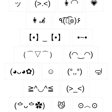
ッ
(>.<)
👩‍🦲
💗
👩‍🦼‍
٩(͡๏̮͡๏)۶
【•】_【•】
•~•
（⌒▽⌒）
(◠‿◠)
(◕ᴗ◕✿)
☺️
(°,,°)
🤿
≧^◡^≦
(>_<)
(ᅌᴗᅌ✿)
😼
⊙︿⊙