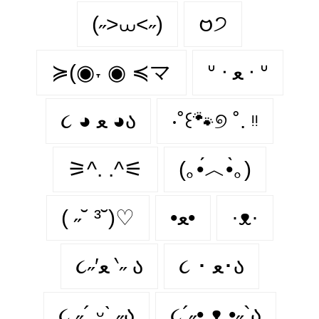
(˶>⩊<˶)
𑄝੭
≽(◉˕ ◉ ≼マ
ᐡ ᐧ ﻌ ᐧ ᐡ
૮ ◕ ﻌ ◕ა
‧˚꒰🐾୭ ˚. ᵎᵎ
⚞^. .^⚟
(｡•́︿•̀｡)
( ˶˘ ³˘)♡
•ﻌ•
·ᴥ·
૮ ･ ﻌ･ა
૮˶′ﻌ ‵˶ ა
૮ ˶´ ᵕˋ ˶ა
૮´˶• ᴥ •˶`ა