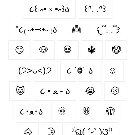
૮꒰ ˶• ༝ •˶꒱ა
꒰ᐢ. .ᐢ꒱
"૮₍ ˶•⤙•˶ ₎ა
👼
𐔌՞. .՞𐦯
😏
🐶
💀
🔱
🤡
(੭˃ᴗ˂)੭
૮ ˙Ⱉ˙ ა
☺
🐱
૮ • ﻌ - ა
😭
🌝
૮･ﻌ･ა
🌞
🐰
🫣
🐴
🌛
⁽⁽ଘ( ˊᵕˋ )ଓ⁾⁾