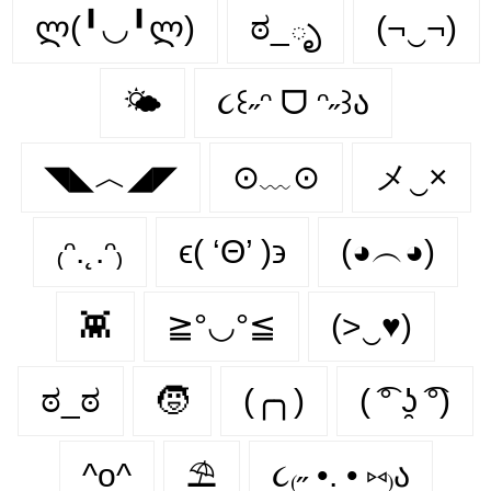
ლ(╹◡╹ლ)
ಠ_ృ
(¬‿¬)
🌤️
૮꒰˶ᵔ ᗜ ᵔ˶꒱ა
◥◣︿◢◤
⊙﹏⊙
メ‿×
₍ᵔ.˛.ᵔ₎
ϵ( ‘Θ’ )϶
(◕︵◕)
👾
≧°◡°≦
(>‿♥)
ಠ_ಠ
🧒
(╭╮)
( ͡° ʖ̯ ͡°)
^o^
⛱
૮₍˶ •. • ⑅₎ა