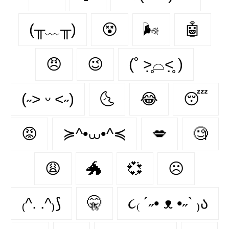
(╥﹏╥)
😵‍
🌬
🤖
😠
😉
(˚ ˃̣̣̥⌓˂̣̣̥ )
(˶˃ ᵕ ˂˶)
🌜
😂
😴
😡
≽^•⩊•^≼
💋
🧐
😩
🐲
💞
☹
₍^. .^₎⟆
🤫
૮₍ ´˶• ᴥ •˶` ₎ა