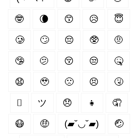
🤓
🌘
😙
😥
😇
🥲
🙄
😔
🥸
🤨
🤥
🫤
😚
😒
🤒
😧
🥹
🙁
😣
🤧
🫩
ツ
😞
👧
🤦‍
😷
🤑
(▰˘◡˘▰)
🤕