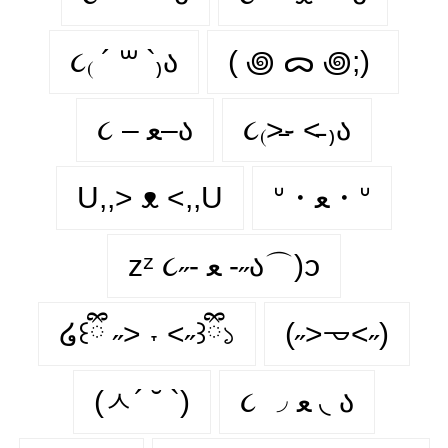
૮₍ ´ ꒳ `₎ა
( ꩜ ᯅ ꩜;)⁭ ⁭
૮ – ﻌ–ა
૮₍˃̵֊ ˂̵ ₎ა
U,,> ᴥ <,,U
ᐡ・ﻌ・ᐡ
zᶻ ૮˶- ﻌ -˶ა⌒)ᦱ
໒꒰ྀི ˶> ˕ <˶꒱ྀི১
(˶˃𐃷˂˶)
(ㅅ´ ˘ `)
૮ ◞ ﻌ ◟ ა