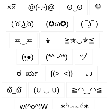
×͡×
@(ᵕ.ᵕ)@
ʘ‿ʘ
💛
( ͡o ͜ʖ ͡o)
(✪ω✪)
( ‾ʖ̫‾ )
≖‿≖
👦
≧✯◡✯≦
(•̪●)
(*^ -^*)
ヅ
ಠ_ರೃ
{(>_<)}
𐑧 𐑨
໖_໖
(∪ ◡ ∪)
≧◠‿◠≦
w(^o^)W
✶𓆩𓁺𓆪✶