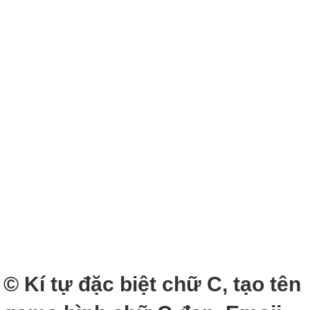
©️ Kí tự đặc biệt chữ C, tạo tên