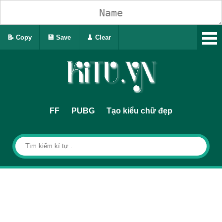
📝 Copy
💾 Save
🧹 Clear
FF
PUBG
Tạo kiểu chữ đẹp