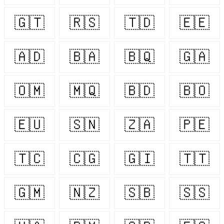
🇬🇹
🇷🇸
🇹🇩
🇪🇪
🇦🇩
🇧🇦
🇧🇶
🇬🇦
🇴🇲
🇲🇶
🇧🇩
🇧🇴
🇪🇺
🇸🇳
🇿🇦
🇵🇪
🇹🇨
🇨🇬
🇬🇮
🇹🇹
🇬🇲
🇳🇿
🇸🇧
🇸🇸