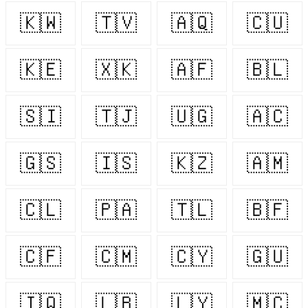
🇰🇼
🇹🇻
🇦🇶
🇨🇺
🇰🇪
🇽🇰
🇦🇫
🇧🇱
🇸🇮
🇹🇯
🇺🇬
🇦🇨
🇬🇸
🇮🇸
🇰🇿
🇦🇲
🇨🇱
🇵🇦
🇹🇱
🇧🇫
🇨🇫
🇨🇲
🇨🇾
🇬🇺
🇮🇶
🇱🇧
🇱🇾
🇲🇨