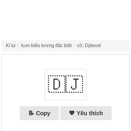
Kí tự
Icon biểu tượng đặc biệt
cờ: Djibouti
🇩🇯
📝 Copy
💖 Yêu thích