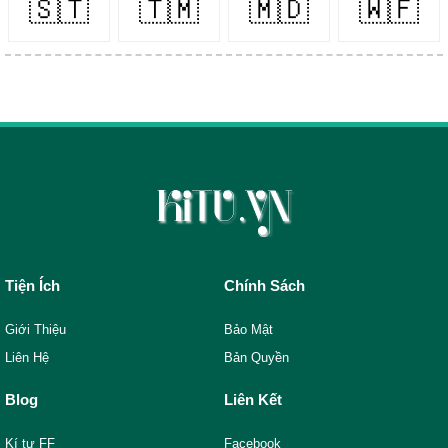
🇸🇹
🇹🇲
🇲🇩
🇼🇫
Tiện Ích
Chính Sách
Giới Thiệu
Bảo Mật
Liên Hệ
Bản Quyền
Blog
Liên Kết
Kí tự FF
Facebook