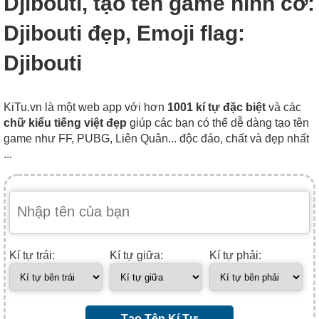
Djibouti, tạo tên game hình cờ:
Djibouti đẹp, Emoji flag:
Djibouti
KiTu.vn là một web app với hơn
1001 kí tự đặc biệt
và các
chữ kiểu tiếng việt đẹp
giúp các bạn có thể dễ dàng tạo tên
game như FF, PUBG, Liên Quân... độc đáo, chất và đẹp nhất
...
Kí tự trái:
Kí tự giữa:
Kí tự phải:
Tạo Tên Kí Tự