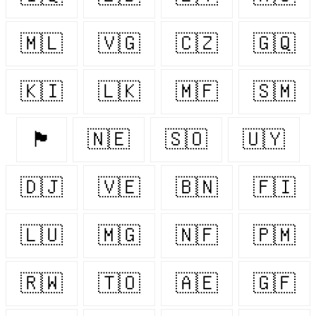
🇲🇱
🇻🇬
🇨🇿
🇬🇶
🇰🇮
🇱🇰
🇲🇫
🇸🇲
🏴󠁧󠁢󠁷󠁬󠁳󠁿
🇳🇪
🇸🇴
🇺🇾
🇩🇯
🇻🇪
🇧🇳
🇫🇮
🇱🇺
🇲🇬
🇳🇫
🇵🇲
🇷🇼
🇹🇴
🇦🇪
🇬🇫