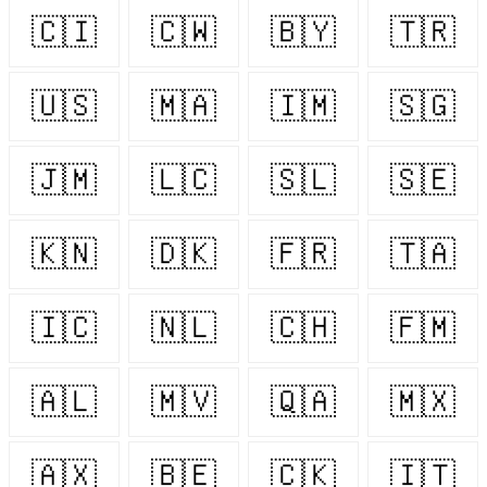
🇨🇮
🇨🇼
🇧🇾
🇹🇷
🇺🇸
🇲🇦
🇮🇲
🇸🇬
🇯🇲
🇱🇨
🇸🇱
🇸🇪
🇰🇳
🇩🇰
🇫🇷
🇹🇦
🇮🇨
🇳🇱
🇨🇭
🇫🇲
🇦🇱
🇲🇻
🇶🇦
🇲🇽
🇦🇽
🇧🇪
🇨🇰
🇮🇹