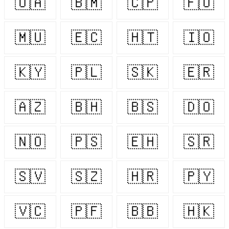
🇺🇦
🇧🇲
🇨🇵
🇫🇴
🇲🇺
🇪🇨
🇭🇹
🇮🇴
🇰🇾
🇵🇱
🇸🇰
🇪🇷
🇦🇿
🇧🇭
🇧🇸
🇩🇴
🇳🇴
🇵🇸
🇪🇭
🇸🇷
🇸🇻
🇸🇿
🇭🇷
🇵🇾
🇻🇨
🇵🇫
🇧🇧
🇭🇰