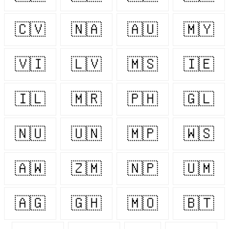
🇨🇻
🇳🇦
🇦🇺
🇲🇾
🇻🇮
🇱🇻
🇲🇸
🇮🇪
🇮🇱
🇲🇷
🇵🇭
🇬🇱
🇳🇺
🇺🇳
🇲🇵
🇼🇸
🇦🇼
🇿🇲
🇳🇵
🇺🇲
🇦🇬
🇬🇭
🇲🇴
🇧🇹