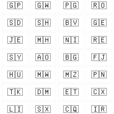
🇬🇵
🇬🇼
🇵🇬
🇷🇴
🇸🇩
🇸🇭
🇧🇻
🇬🇪
🇯🇪
🇲🇭
🇳🇮
🇷🇪
🇸🇾
🇦🇴
🇧🇬
🇫🇯
🇭🇺
🇲🇼
🇲🇿
🇵🇳
🇹🇰
🇩🇲
🇪🇹
🇨🇽
🇱🇮
🇸🇽
🇨🇶
🇮🇷