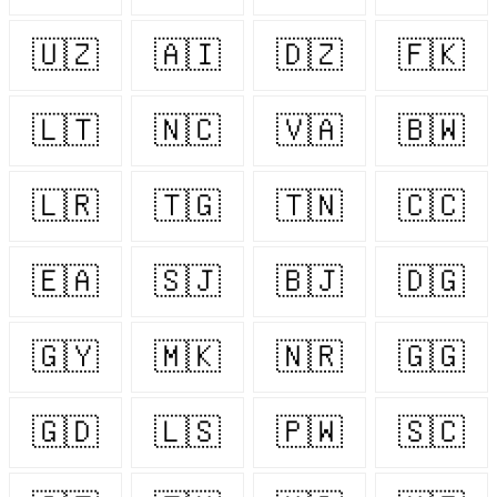
🇺🇿
🇦🇮
🇩🇿
🇫🇰
🇱🇹
🇳🇨
🇻🇦
🇧🇼
🇱🇷
🇹🇬
🇹🇳
🇨🇨
🇪🇦
🇸🇯
🇧🇯
🇩🇬
🇬🇾
🇲🇰
🇳🇷
🇬🇬
🇬🇩
🇱🇸
🇵🇼
🇸🇨