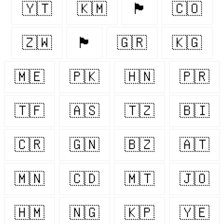
🇾🇹
🇰🇲
🏴󠁧󠁢󠁥󠁮󠁧󠁿
🇨🇴
🇿🇼
🏴󠁧󠁢󠁳󠁣󠁴󠁿
🇬🇷
🇰🇬
🇲🇪
🇵🇰
🇭🇳
🇵🇷
🇹🇫
🇦🇸
🇹🇿
🇧🇮
🇨🇷
🇬🇳
🇧🇿
🇦🇹
🇲🇳
🇨🇩
🇲🇹
🇯🇴
🇭🇲
🇳🇬
🇰🇵
🇾🇪