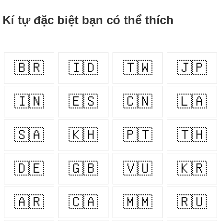
Kí tự đặc biệt bạn có thể thích
🇧🇷
🇮🇩
🇹🇼
🇯🇵
🇮🇳
🇪🇸
🇨🇳
🇱🇦
🇸🇦
🇰🇭
🇵🇹
🇹🇭
🇩🇪
🇬🇧
🇻🇺
🇰🇷
🇦🇷
🇨🇦
🇲🇲
🇷🇺