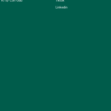
Kí tự Con Gấu
Tiktok
Linkedin