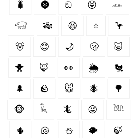
🐛
🌚
ඞ
😝
𓂎
𓃟
🎋
😆
⭐
🦩
🐻‍
😊
🌙
🫢
🐷
🐥
🦊
👀
🌦️
🐔
🌲
🪨
🐭
🐜
🌳
🐵
𓆗
🦎
😜
𓆙
🌵
🐚
⛄
🐡
🍃