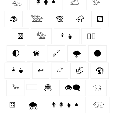
𓅽
👩‍👩‍👧
𓃕
𓅭
🐞
𓅢
🙊
🦣
⚂
⚄
𓅋
👨‍👧
🐕‍🦺
🌓
🦮
🔗
🌩️
🌑
👩‍👧
↩
𓃿
🦏
🪺
𓅩
🦧
👁️‍🗨️
𓃔
⚃
🌨️
👨‍👩‍👧‍👧
𓃯