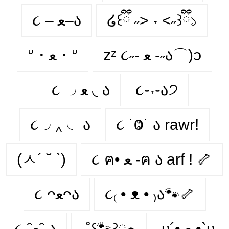
૮ – ﻌ–ა
໒꒰ྀི ˶> ˕ <˶꒱ྀི১
zᶻ ૮˶- ﻌ -˶ა⌒)ᦱ
ᐡ・ﻌ・ᐡ
૮ ◞ ﻌ ◟ ა
૮֊˕֊ა੭
૮◞ ‸ ◟ ა
૮ ˙Ⱉ˙ ა rawr!
(ㅅ´ ˘ `)
૮ ฅ• ﻌ -ฅ ა arf ! 🦴
૮ ᴖﻌᴖა
૮₍ • ᴥ • ₎ა🐾🦴
૮ ˆﻌˆ ა
‧˚꒰🐾꒱༘⋆
υ´• ﻌ •`υ