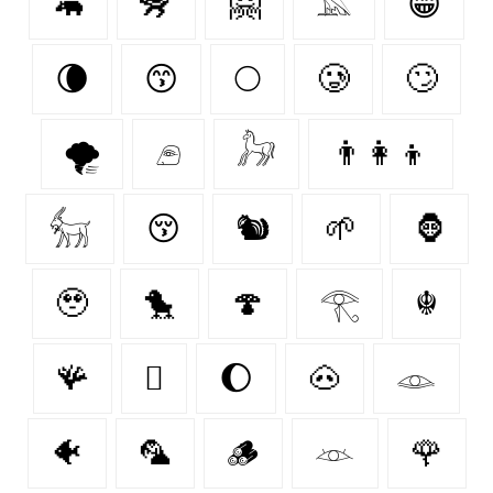
🦛
🦨
🤗
𓅓
😁
🌘
😙
🌕
🥲
🙄
🌪️
𓂉
𓃗
👨‍👩‍👦
𓃶
😚
🐿
🌱
🦍
🥹
🐤
🍄‍
𓂀
☬
🪸
🫩
🌔
🐽
𓁼
🐠
🦜
🪵
𓁺
🌹