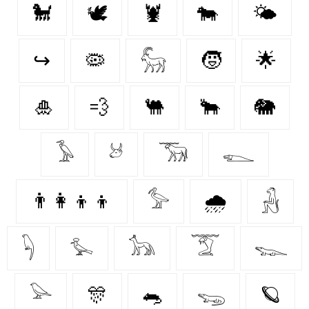
🐩
🕊
🦞
🐄
🌤️
↪
🦠
𓃵
🧒
🌟
🎍
💨
🐫
🐂
🐘
𓅥
𓃾
𓃝
𓆍
👨‍👩‍👦‍👦
𓅞
🌧️
𓃻
𓆐
𓅙
𓃥
𓄆
𓆊
𓅪
🎊
🐀
𓆌
🪐