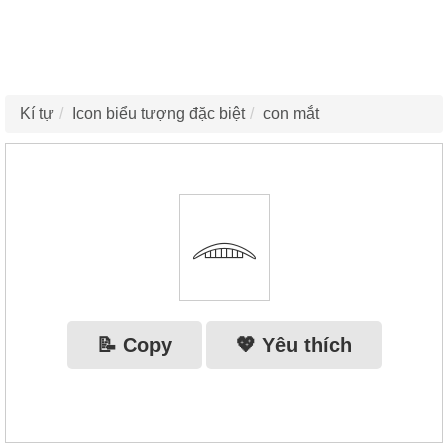
Kí tự
Icon biểu tượng đặc biệt
con mắt
𓂎
📝 Copy
💖 Yêu thích