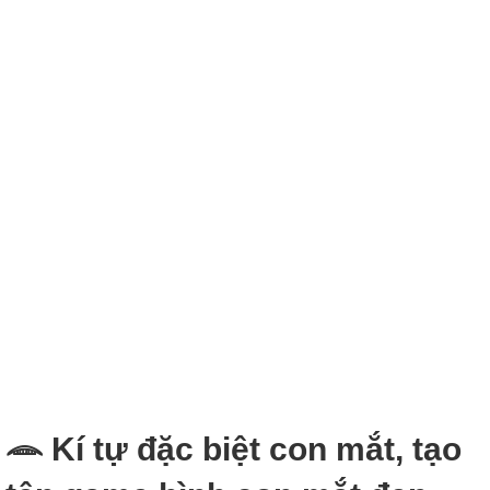
𓂎 Kí tự đặc biệt con mắt, tạo