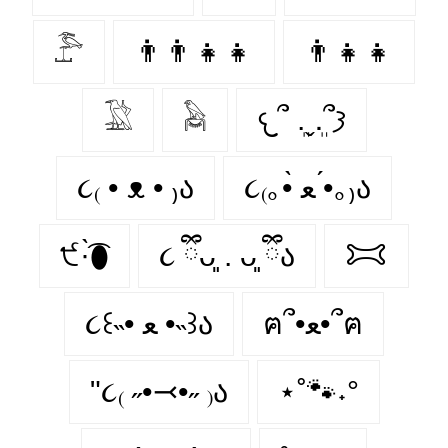
𓅤
👨‍👨‍👧‍👧
👨‍👧‍👧
𓅁
𓅉
𐔌՞ ܸ.ˬ.ܸ՞𐦯
૮₍ • ᴥ • ₎ა
૮₍｡•̀ ﻌ •́｡₎ა
੯·̀͡⬮
૮ ྀིᴗ͈ . ᴗ͈ ྀིა
𐂯
ฅ՞•ﻌ•՞ฅ
૮꒰˵• ﻌ •˵꒱ა
"૮₍ ˶•⤙•˶ ₎ა
⋆˚🐾˖°