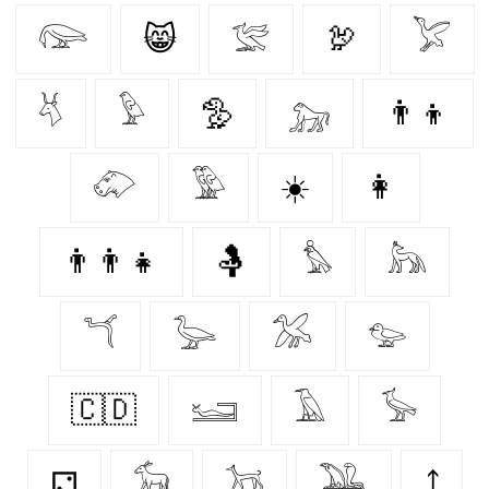
𓅼
😸
𓅛
🦃
𓅯
𓄃
𓅱
🦤
𓃷
👨‍👦
𓄁
𓅳
☀️
👩‍
👨‍👨‍👧
🤱
𓅊
𓃦
𓆔
𓅬
𓅮
𓅰
🇨🇩
𓆒
𓄿
𓅚
⚁
𓃘
𓃡
𓅒
⤴