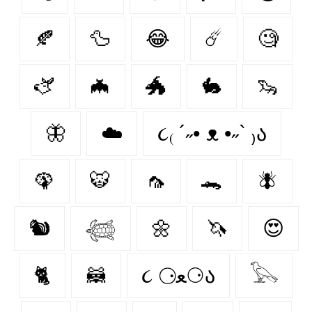
🍂
🦆
😂
☄️
🧐
🫏
🦇
🐲
🐇
🦦
🦋
☁️
૮₍ ´˶• ᴥ •˶` ₎ა
🦚
🐯
🦟
🐊
🪰
🐿️
𓆉
🌼
🦄
😍
🐈‍
🦝
૮ ⚆ﻌ⚆ა
𓅂