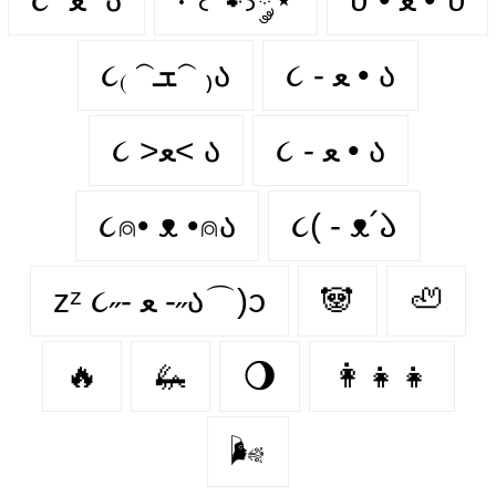
૮ - ﻌ • ა⁩
૮₍ 𝁽ܫ𝁽 ₎ა
૮ - ﻌ • ა
૮ >ﻌ< ა
૮⍝• ᴥ •⍝ა
૮( - ᴥ՛𑁬
zᶻ ૮˶- ﻌ -˶ა⌒)ᦱ
🐼
🦥
🔥
🦗
🌖
👩‍👧‍👧
🌬️