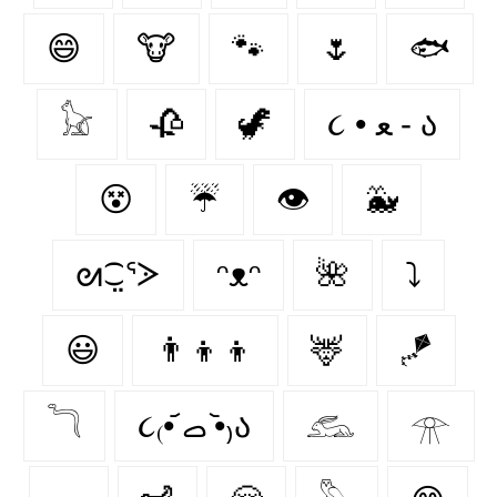
😄
🐮
🐾
🌷
🐟
𓃠
🥀
🦖
૮ • ﻌ - ა⁩
😵
☔
👁️
🐳
ᘛ⁐̤ᕐᐷ
ᵔᴥᵔ
🌺
⤵
😃
👨‍👦‍👦
🦌
🪁
𓆓
૮₍•᷄ ࡇ •᷅₎ა
𓃹
𓁿