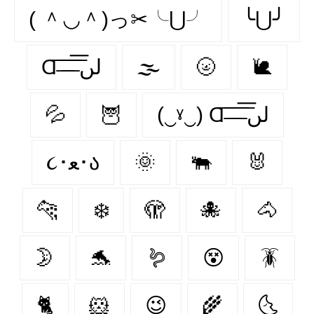
( ＾◡＾)っ✂╰⋃╯
╰⋃╯
Ɑ͞ ̶͞ ̶͞ ̶͞ لں͞
🌫️
🌝
🐌
💦
🦉
(‿ˠ‿) Ɑ͞ ̶͞ ̶͞ ̶͞ لں͞
૮･ﻌ･ა
🌞
🐃
🐰
🐆
❄️
🫣
🐙
🐴
🌛
🐬
🪱
😵‍
🪳
🐈
🐹
😉
🌾
🌜