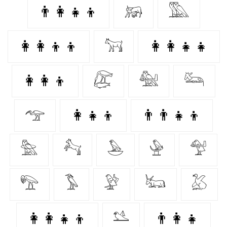
👨‍👩‍👧‍👦
𓃖
𓅔
👩‍👩‍👦‍👦
𓃙
👩‍👩‍👧‍👧
👩‍👩‍👦
𓅻
𓅕
𓃛
𓅠
👩‍👧‍👦
👨‍👨‍👧‍👦
𓅗
𓃚
𓅅
𓅈
𓅵
𓅟
𓅣
𓅶
𓃜
𓅷
👩‍👩‍👧‍👦
𓅎
👨‍👩‍👧