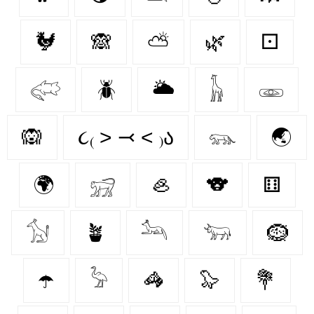
🐓
🙈
⛅
🌿
⚀
𓅾
🪲
🌥️
𓃱
𓁾
🙉
૮₍ ˃ ⤙ ˂ ₎ა
𓃮
🌏
🌍
𓃸
🦪
🐨
⚅
𓃩
🪴
𓃢
𓃓
🪹
☂️
𓅦
🦓
🦭
💐