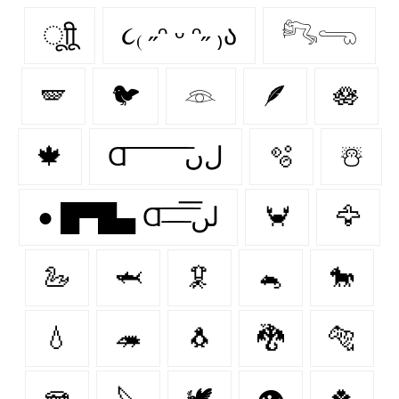
ूाीू
૮₍ ˶ᵔ ᵕ ᵔ˶ ₎ა
𓀐𓂸
🪽
🐦
𓁻
🪶
🪷
🍁
Ɑ͞ ͞ ͞ ͞ ͞ ͞ ͞ ͞ لﮞ
🫧
☃️
● █▀█▄ Ɑ͞ ̶͞ ̶͞ ̶͞ لں͞
🦀
🦅
🦢
🦈
🦑
🐁
🐎
💧
🦔
🐧
🐉
🐅
🪼
🔪
🕊️
👁
🍀