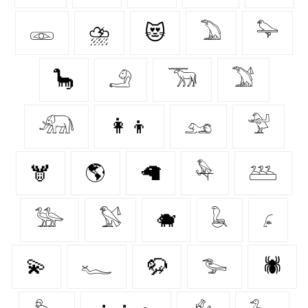
𓁽
⛈️
😻
𓅐
𓅍
🦕
𓄂
𓃞
𓅑
𓃰
👩‍👦
𓃭
𓅴
🫎
🌎
🦙
𓅆
𓅹
𓅺
𓅄
🐗
𓆘
𓂊
💫
𓆑
🦬
𓅧
🕷️