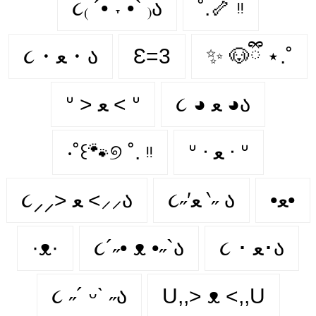
૮₍ ´• ˕ •` ₎ა
˚.🦴 ᵎᵎ
૮・ﻌ・ა
Ɛ=3
✨ 🐶ྀི ⋆.˚
૮ ◕ ﻌ ◕ა
ᐡ > ﻌ < ᐡ
‧˚꒰🐾୭ ˚. ᵎᵎ
ᐡ ᐧ ﻌ ᐧ ᐡ
•ﻌ•
૮˶′ﻌ ‵˶ ა
૮⸝⸝> ﻌ <⸝⸝ა
·ᴥ·
૮´˶• ᴥ •˶`ა
૮ ･ ﻌ･ა
૮ ˶´ ᵕˋ ˶ა
U,,> ᴥ <,,U