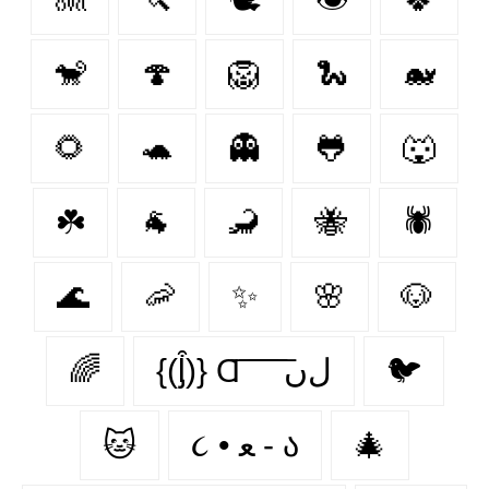
🐒
🍄
🦁
🐍
🐋
🌻
🐢
👻
🐸
🐺
☘️
🐐
🦂
🐝
🕷
🌊
🦐
✨
🌸
🐶
🌈
{(ᶅ͒)} Ɑ͞ ͞ ͞ ͞ ͞ ﻝﮞ
🐦‍
🐱
૮ • ﻌ - ა
🎄