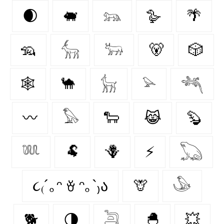
🌒
🐖
𓃬
🪿
🌴
🦡
𓃲
𓃽
🐻
🎲
🕸️
🐪
𓃴
𓅫
𓆈
〰️
𓅃
🐑
😹
🦫
𓆚
🐏
🪻
⚡
𓆏
૮₍´｡ᵔ ꈊ ᵔ｡`₎ა
🦒
𓅇
🐕
🌗
𓆖
🐣
💥