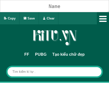
📝 Copy
💾 Save
🧹 Clear
FF
PUBG
Tạo kiểu chữ đẹp