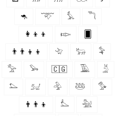
🦘
𓄅
𓅘
𓆕
👩‍👦‍👦
𓆢
🂠
👨‍👨‍👦‍👦
𓄀
𓃒
𓅝
𓅡
𓅨
🇨🇬
𓅀
𓄄
𓅌
𓃫
𓅲
𓅸
𓅜
👨‍👨‍👦
𓅏
𓅖