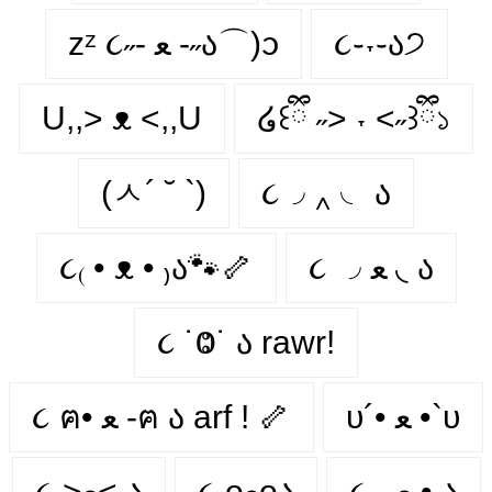
zᶻ ૮˶- ﻌ -˶ა⌒)ᦱ
૮֊˕֊ა੭
U,,> ᴥ <,,U
໒꒰ྀི ˶> ˕ <˶꒱ྀི১
(ㅅ´ ˘ `)
૮◞ ‸ ◟ ა
૮₍ • ᴥ • ₎ა🐾🦴
૮ ◞ ﻌ ◟ ა
૮ ˙Ⱉ˙ ა rawr!
υ´• ﻌ •`υ
૮ ฅ• ﻌ -ฅ ა arf ! 🦴
૮ - ﻌ • ა⁩
૮ ᴖﻌᴖა
૮ >ﻌ< ა