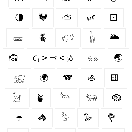
🌗
🐓
⛅
🌿
⚀
𓁾
🪲
𓅾
𓃱
🌥️
🙉
૮₍ ˃ ⤙ ˂ ₎ა
𓃮
🌏
𓃸
🌍
🐨
🦪
⚅
𓃩
🪴
𓃢
𓃓
🪹
☂️
🦓
𓅦
🦭
💐