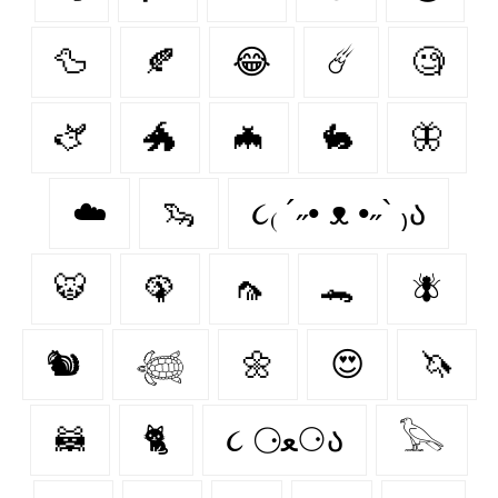
🦆
🍂
😂
☄️
🧐
🫏
🐲
🦇
🐇
🦋
☁️
🦦
૮₍ ´˶• ᴥ •˶` ₎ა
🐯
🦚
🦟
🐊
🪰
🐿️
𓆉
🌼
😍
🦄
🦝
🐈‍
૮ ⚆ﻌ⚆ა
𓅂