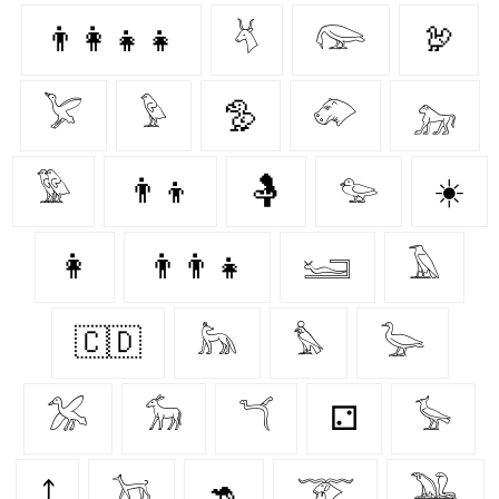
👨‍👩‍👧‍👧
𓄃
𓅼
🦃
𓅯
𓅱
🦤
𓄁
𓃷
𓅳
👨‍👦
🤱
𓅰
☀️
👩‍
👨‍👨‍👧
𓆒
𓄿
🇨🇩
𓃦
𓅊
𓅬
𓅮
𓃘
𓆔
⚁
𓅚
⤴
𓃡
🦘
𓄅
𓅒