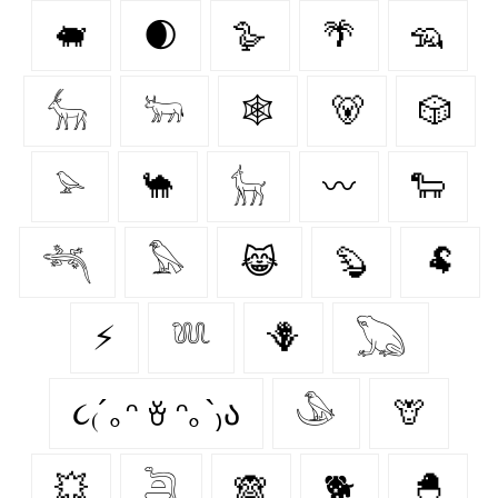
🐖
🌒
🪿
🌴
🦡
𓃲
𓃽
🕸️
🐻
🎲
𓅫
🐪
𓃴
〰️
🐑
𓆈
𓅃
😹
🦫
🐏
⚡
𓆚
🪻
𓆏
૮₍´｡ᵔ ꈊ ᵔ｡`₎ა
𓅇
🦒
💥
𓆖
🙈
🐕
🐣