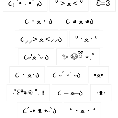
૮₍ ´• ˕ •` ₎ა
ᐡ > ﻌ < ᐡ
Ɛ=3
૮ ◕ ﻌ ◕ა
૮・ﻌ・ა
ᐡ ᐧ ﻌ ᐧ ᐡ
૮⸝⸝> ﻌ <⸝⸝ა
૮˶′ﻌ ‵˶ ა
✨ 🐶ྀི ⋆.˚
૮ ･ ﻌ･ა
૮ ˶´ ᵕˋ ˶ა
•ﻌ•
‧˚꒰🐾୭ ˚. ᵎᵎ
૮ – ﻌ–ა
·ᴥ·
૮´˶• ᴥ •˶`ა
ᐡ・ﻌ・ᐡ