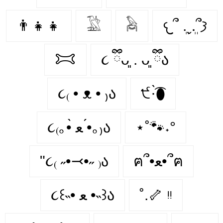
👨‍👧‍👧
𓅁
𓅉
𐔌՞ ܸ.ˬ.ܸ՞𐦯
𐂯
૮ ྀིᴗ͈ . ᴗ͈ ྀིა
૮₍ • ᴥ • ₎ა
੯·̀͡⬮
૮₍｡•̀ ﻌ •́｡₎ა
⋆˚🐾˖°
"૮₍ ˶•⤙•˶ ₎ა
ฅ՞•ﻌ•՞ฅ
૮꒰˵• ﻌ •˵꒱ა
˚.🦴 ᵎᵎ