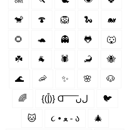
🐒
🍄
🦁
🐍
🐋
🌻
🐢
👻
🐸
🐺
☘️
🐐
🕷
🦂
🐝
🌊
🦐
✨
🌸
🐶
🌈
{(ᶅ͒)} Ɑ͞ ͞ ͞ ͞ ͞ ﻝﮞ
🐦‍
🐱
૮ • ﻌ - ა
🎄