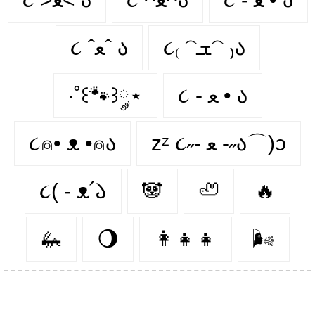
૮₍ 𝁽ܫ𝁽 ₎ა
૮ ˆﻌˆ ა
‧˚꒰🐾꒱༘⋆
૮ - ﻌ • ა
૮⍝• ᴥ •⍝ა
zᶻ ૮˶- ﻌ -˶ა⌒)ᦱ
૮( - ᴥ՛𑁬
🐼
🦥
🔥
🦗
🌖
👩‍👧‍👧
🌬️