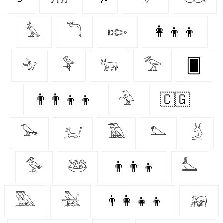
𓅘
𓆕
𓆢
👩‍👦‍👦
𓄀
𓅝
𓃒
𓅡
🂠
👨‍👨‍👦‍👦
𓅲
🇨🇬
𓅨
𓃫
𓅀
𓅌
𓄄
𓅜
𓅸
👨‍👨‍👦
𓅏
𓅔
𓅖
👨‍👩‍👧‍👦
𓃖