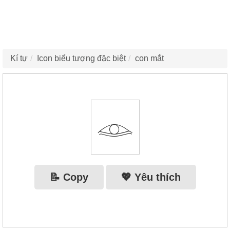
Kí tự
Icon biểu tượng đặc biệt
con mắt
𓁼
📝 Copy
💖 Yêu thích