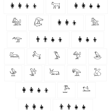
👩‍👩‍👦‍👦
𓃙
👩‍👩‍👧‍👧
𓅕
𓅻
👩‍👩‍👦
𓅗
𓅠
👨‍👨‍👧‍👦
👩‍👧‍👦
𓃛
𓃚
𓅣
𓅵
𓅅
𓅈
𓅶
𓃜
𓅟
𓅷
👩‍👩‍👧‍👦
𓅤
𓅎
👨‍👩‍👧
👨‍👨‍👧‍👧