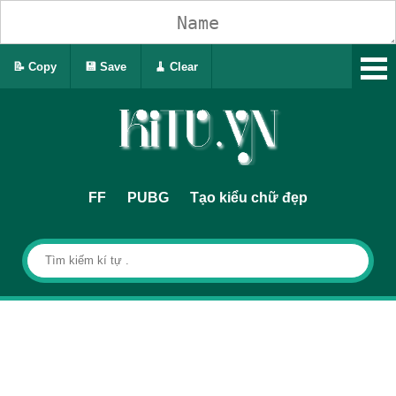
📝 Copy
💾 Save
🧹 Clear
FF
PUBG
Tạo kiểu chữ đẹp