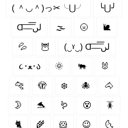
( ＾◡＾)っ✂╰⋃╯
╰⋃╯
Ɑ͞ ̶͞ ̶͞ ̶͞ لں͞
🌫️
🌝
🐌
💦
🦉
(‿ˠ‿) Ɑ͞ ̶͞ ̶͞ ̶͞ لں͞
૮･ﻌ･ა
🌞
🐃
🐰
🐆
🫣
❄️
🐙
🐴
🌛
🐬
🪱
😵‍
🪳
🐈
🌾
🐹
😉
🌜