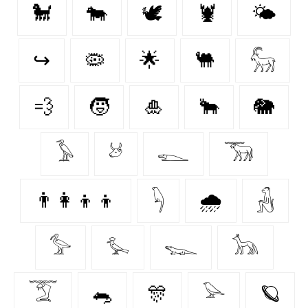
🐩
🐄
🕊
🦞
🌤️
↪
🦠
🌟
🐫
𓃵
💨
🧒
🎍
🐂
🐘
𓅥
𓃾
𓆍
𓃝
👨‍👩‍👦‍👦
𓆐
🌧️
𓃻
𓅞
𓅙
𓆊
𓃥
𓄆
🐀
🎊
𓅪
🪐