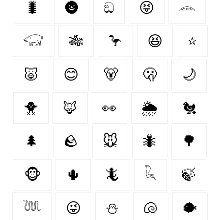
🐛
🌚
ඞ
😝
𓂎
𓃟
🎋
🦩
😆
⭐
🐷
😊
🐻‍
🫢
🌙
🐥
🦊
👀
🌦️
🐔
🌲
🪨
🐭
🐜
🌳
🐵
🌵
🦎
𓆗
🍃
𓆙
😜
⛄
🐚
🐡