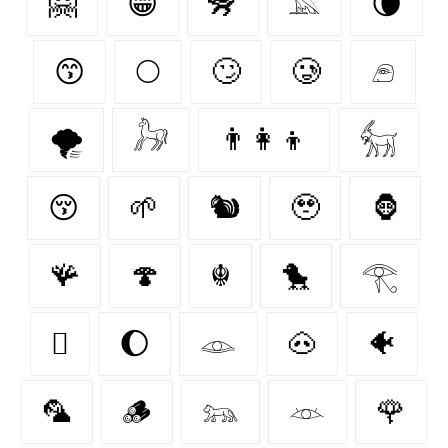
🤗
😁
🦨
𓅓
🌘
😙
🌕
🙄
🥲
𓂉
🌪️
𓃗
👨‍👩‍👦
𓃶
😚
🌱
🐿
🥹
🦍
🪸
🍄‍
☬
🐤
𓂀
🫩
🌔
𓁼
🐽
🐠
🦜
🪵
𓃬
𓁺
🌹