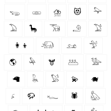
𓆌
𓁽
⛈️
😻
𓅍
𓅐
🦕
𓃞
𓄂
𓅑
👩‍👦
𓃰
𓃭
𓅴
🌎
𓅆
🫎
𓅹
𓅺
🦙
𓆘
𓅄
💫
🐗
𓂊
🦬
𓆑
🕷️
𓅽