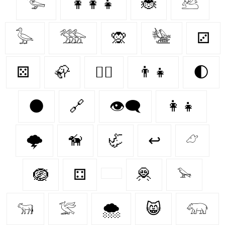
𓅧
👩‍👩‍👧
🐞
𓃕
𓅭
𓅢
🙊
𓅋
⚂
⚄
🦣
🐕‍🦺
👨‍👧
🌓
🌑
🔗
👁️‍🗨️
👩‍👧
🌩️
🦮
🦏
↩
𓃿
🪺
⚃
🦧
𓅩
𓃔
𓅛
🌨️
😸
𓃯