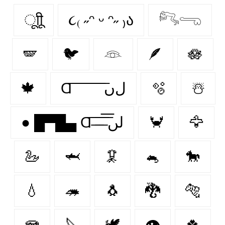
ूाीू
૮₍ ˶ᵔ ᵕ ᵔ˶ ₎ა
𓀐𓂸
🪽
🐦
𓁻
🪶
🪷
🍁
Ɑ͞ ͞ ͞ ͞ ͞ ͞ ͞ ͞ لﮞ
🫧
☃️
● █▀█▄ Ɑ͞ ̶͞ ̶͞ ̶͞ لں͞
🦀
🦅
🦢
🦈
🦑
🐁
🐎
💧
🦔
🐧
🐉
🐅
🪼
🔪
🕊️
👁
🍀