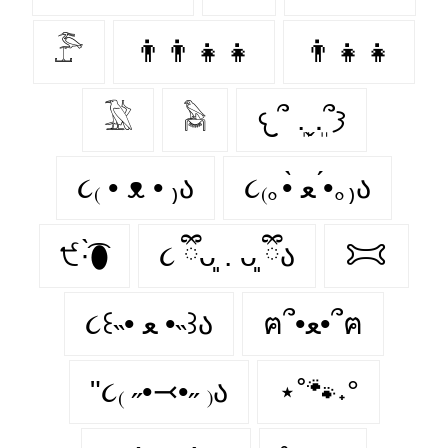
𓅤
👨‍👨‍👧‍👧
👨‍👧‍👧
𓅁
𓅉
𐔌՞ ܸ.ˬ.ܸ՞𐦯
૮₍ • ᴥ • ₎ა
૮₍｡•̀ ﻌ •́｡₎ა
੯·̀͡⬮
૮ ྀིᴗ͈ . ᴗ͈ ྀིა
𐂯
ฅ՞•ﻌ•՞ฅ
૮꒰˵• ﻌ •˵꒱ა
"૮₍ ˶•⤙•˶ ₎ა
⋆˚🐾˖°