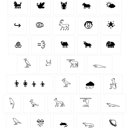
🐩
🕊
🦞
🐄
🌤️
↪
🦠
𓃵
🧒
🌟
🎍
💨
🐫
🐂
🐘
𓅥
𓃾
𓃝
𓆍
👨‍👩‍👦‍👦
𓅞
🌧️
𓃻
𓆐
𓅙
𓃥
𓄆
𓆊
𓅪
🎊
🐀
𓆌
🪐