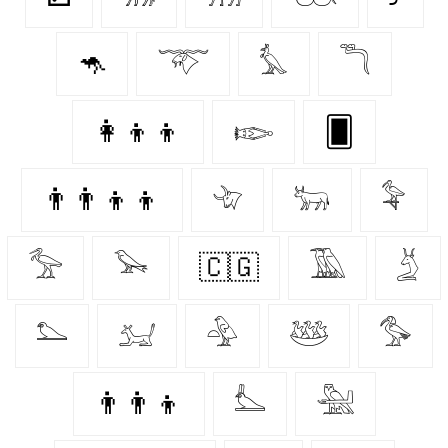
🦘
𓄅
𓅘
𓆕
👩‍👦‍👦
𓆢
🂠
👨‍👨‍👦‍👦
𓄀
𓃒
𓅝
𓅡
𓅨
🇨🇬
𓅀
𓄄
𓅌
𓃫
𓅲
𓅸
𓅜
👨‍👨‍👦
𓅏
𓅖