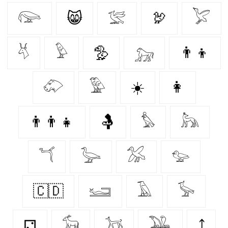
𓅼
😸
𓅛
🦃
𓅯
𓄃
𓅱
🦤
𓃷
👨‍👦
𓄁
𓅳
☀️
👩‍
👨‍👨‍👧
🤱
𓅊
𓃦
𓆔
𓅬
𓅮
𓅰
🇨🇩
𓆒
𓄿
𓅚
⚁
𓃘
𓃡
𓅒
⤴