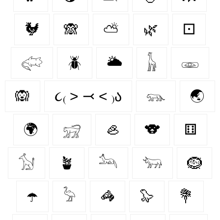
🐓
🙈
⛅
🌿
⚀
𓅾
🪲
🌥️
𓃱
𓁾
🙉
૮₍ ˃ ⤙ ˂ ₎ა
𓃮
🌏
🌍
𓃸
🦪
🐨
⚅
𓃩
🪴
𓃢
𓃓
🪹
☂️
𓅦
🦓
🦭
💐