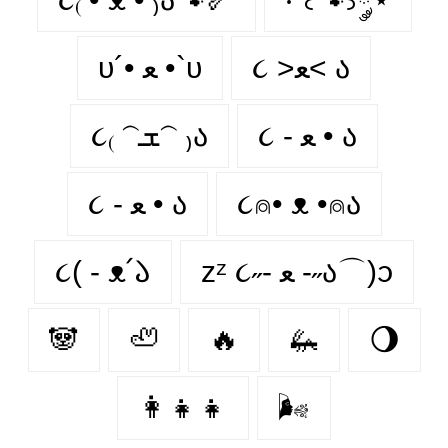
૮ >ﻌ< ა
υ´• ﻌ •`υ
૮ - ﻌ • ა⁩
૮₍ 𝁽ܫ𝁽 ₎ა
૮ - ﻌ • ა
૮⍝• ᴥ •⍝ა
૮( - ᴥ՛𑁬
zᶻ ૮˶- ﻌ -˶ა⌒)ᦱ
🐼
🦥
🔥
🦗
🌖
👩‍👧‍👧
🌬️