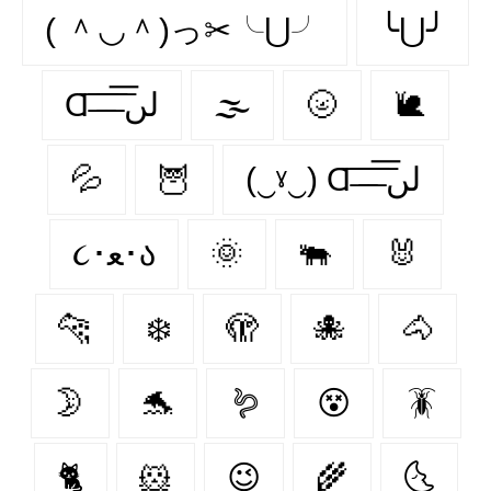
( ＾◡＾)っ✂╰⋃╯
╰⋃╯
Ɑ͞ ̶͞ ̶͞ ̶͞ لں͞
🌫️
🌝
🐌
💦
🦉
(‿ˠ‿) Ɑ͞ ̶͞ ̶͞ ̶͞ لں͞
૮･ﻌ･ა
🌞
🐃
🐰
🐆
❄️
🫣
🐙
🐴
🌛
🐬
🪱
😵‍
🪳
🐈
🐹
😉
🌾
🌜