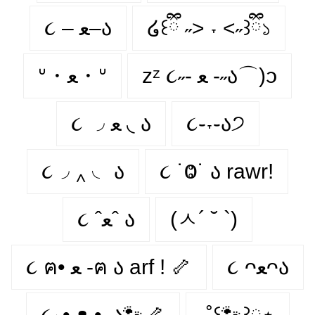
૮ – ﻌ–ა
໒꒰ྀི ˶> ˕ <˶꒱ྀི১
zᶻ ૮˶- ﻌ -˶ა⌒)ᦱ
ᐡ・ﻌ・ᐡ
૮ ◞ ﻌ ◟ ა
૮֊˕֊ა੭
૮◞ ‸ ◟ ა
૮ ˙Ⱉ˙ ა rawr!
૮ ˆﻌˆ ა
(ㅅ´ ˘ `)
૮ ᴖﻌᴖა
૮ ฅ• ﻌ -ฅ ა arf ! 🦴
૮₍ • ᴥ • ₎ა🐾🦴
‧˚꒰🐾꒱༘⋆