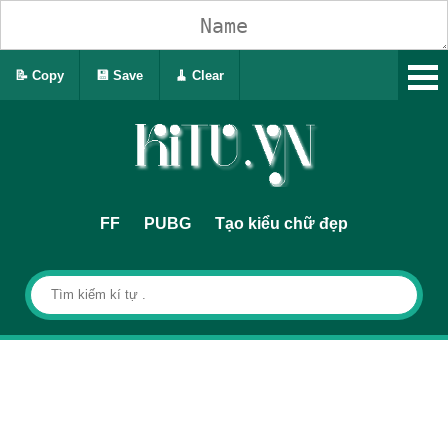
📝 Copy
💾 Save
🧹 Clear
FF
PUBG
Tạo kiểu chữ đẹp