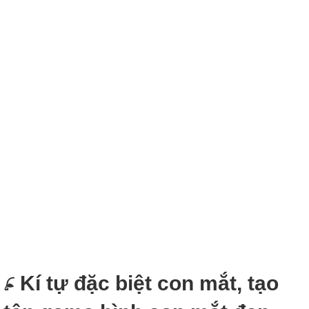
𓂊 Kí tự đặc biệt con mắt, tạo