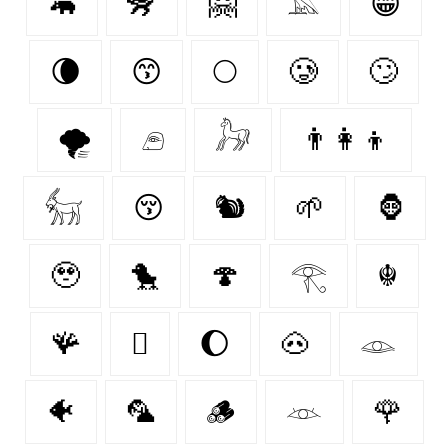
🦛
🦨
🤗
𓅓
😁
🌘
😙
🌕
🥲
🙄
🌪️
𓂉
𓃗
👨‍👩‍👦
𓃶
😚
🐿
🌱
🦍
🥹
🐤
🍄‍
𓂀
☬
🪸
🫩
🌔
🐽
𓁼
🐠
🦜
🪵
𓁺
🌹