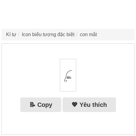
Kí tự
Icon biểu tượng đặc biệt
con mắt
𓂊
📝 Copy
💖 Yêu thích