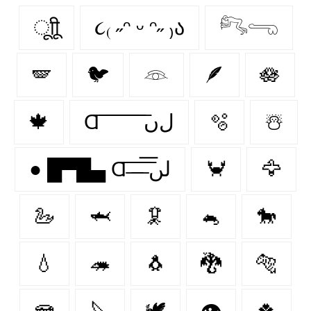
ूाीू
૮₍ ˶ᵔ ᵕ ᵔ˶ ₎ა
𓀐𓂸
🪽
🐦
𓁻
🪶
🪷
🍁
Ɑ͞ ͞ ͞ ͞ ͞ ͞ ͞ ͞ لﮞ
🫧
☃️
● █▀█▄ Ɑ͞ ̶͞ ̶͞ ̶͞ لں͞
🦀
🦅
🦢
🦈
🦑
🐁
🐎
💧
🦔
🐧
🐉
🐅
🪼
🔪
🕊️
👁
🍀