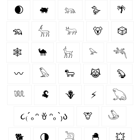
🌒
🐖
𓃬
🪿
🌴
🦡
𓃲
𓃽
🐻
🎲
🕸️
🐪
𓃴
𓅫
𓆈
〰️
𓅃
🐑
😹
🦫
𓆚
🐏
🪻
⚡
𓆏
૮₍´｡ᵔ ꈊ ᵔ｡`₎ა
🦒
𓅇
🐕
🌗
𓆖
🐣
💥