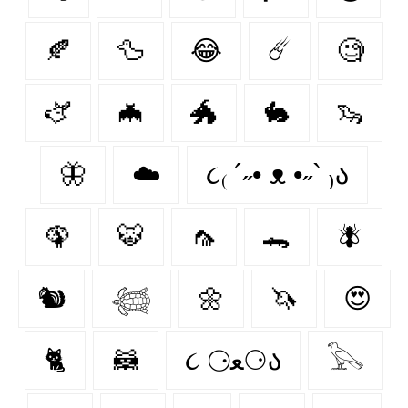
🍂
🦆
😂
☄️
🧐
🫏
🦇
🐲
🐇
🦦
🦋
☁️
૮₍ ´˶• ᴥ •˶` ₎ა
🦚
🐯
🦟
🐊
🪰
🐿️
𓆉
🌼
🦄
😍
🐈‍
🦝
૮ ⚆ﻌ⚆ა
𓅂