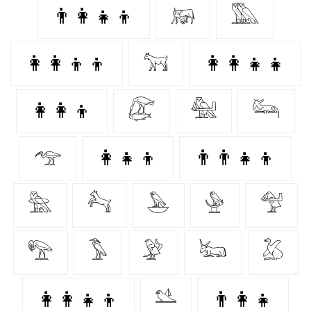
👨‍👩‍👧‍👦
𓃖
𓅔
👩‍👩‍👦‍👦
𓃙
👩‍👩‍👧‍👧
👩‍👩‍👦
𓅻
𓅕
𓃛
𓅠
👩‍👧‍👦
👨‍👨‍👧‍👦
𓅗
𓃚
𓅅
𓅈
𓅵
𓅟
𓅣
𓅶
𓃜
𓅷
👩‍👩‍👧‍👦
𓅎
👨‍👩‍👧