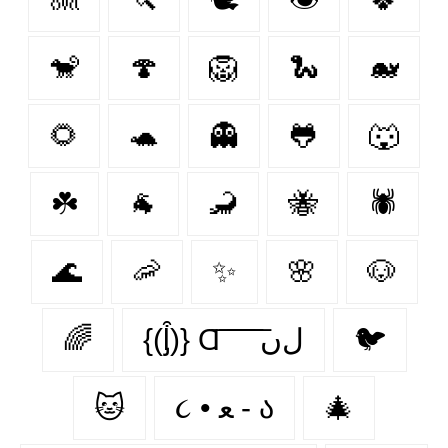
🐒
🍄
🦁
🐍
🐋
🌻
🐢
👻
🐸
🐺
☘️
🐐
🦂
🐝
🕷
🌊
🦐
✨
🌸
🐶
🌈
{(ᶅ͒)} Ɑ͞ ͞ ͞ ͞ ͞ ﻝﮞ
🐦‍
🐱
૮ • ﻌ - ა
🎄