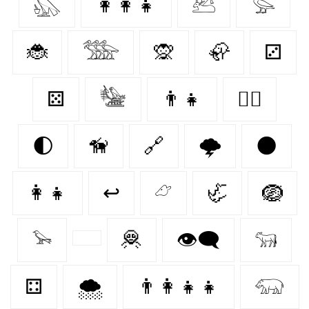
𓅽
👩‍👩‍👧
𓃕
𓅭
🐞
𓅢
🙊
🦣
⚂
⚄
𓅋
👨‍👧
🐕‍🦺
🌓
🦮
🔗
🌩️
🌑
👩‍👧
↩
𓃿
🦏
🪺
𓅩
🦧
👁️‍🗨️
𓃔
⚃
🌨️
👨‍👩‍👧‍👧
𓃯