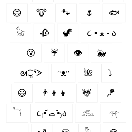
😄
🐮
🐾
🌷
🐟
𓃠
🥀
🦖
૮ • ﻌ - ა⁩
😵
☔
👁️
🐳
ᘛ⁐̤ᕐᐷ
ᵔᴥᵔ
🌺
⤵
😃
👨‍👦‍👦
🦌
🪁
𓆓
૮₍•᷄ ࡇ •᷅₎ა
𓃹
𓁿