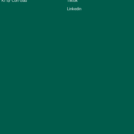
Kí tự Con Gấu
Tiktok
Linkedin