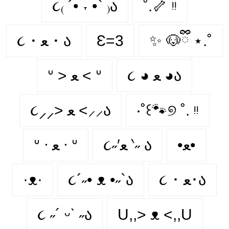
૮₍ ´• ˕ •` ₎ა
˚.🦴 ᵎᵎ
૮・ﻌ・ა
Ɛ=3
✨ 🐶ྀི ⋆.˚
૮ ◕ ﻌ ◕ა
ᐡ > ﻌ < ᐡ
૮⸝⸝> ﻌ <⸝⸝ა
‧˚꒰🐾୭ ˚. ᵎᵎ
•ﻌ•
૮˶′ﻌ ‵˶ ა
ᐡ ᐧ ﻌ ᐧ ᐡ
·ᴥ·
૮´˶• ᴥ •˶`ა
૮ ･ ﻌ･ა
૮ ˶´ ᵕˋ ˶ა
U,,> ᴥ <,,U