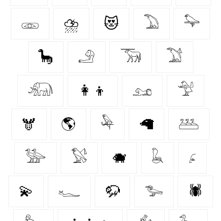
𓁽
⛈️
😻
𓅐
𓅍
🦕
𓄂
𓃞
𓅑
𓃰
👩‍👦
𓃭
𓅴
🫎
🌎
𓅆
🦙
𓅹
𓅺
𓅄
🐗
𓆘
𓂊
💫
𓆑
🦬
𓅧
🕷️