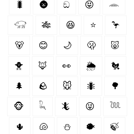
🐛
🌚
ඞ
😝
𓂎
𓃟
🎋
😆
⭐
🦩
🐻‍
😊
🌙
🫢
🐷
🐥
🦊
👀
🌦️
🐔
🌲
🪨
🐭
🐜
🌳
🐵
𓆗
🦎
😜
𓆙
🌵
🐚
⛄
🐡
🍃