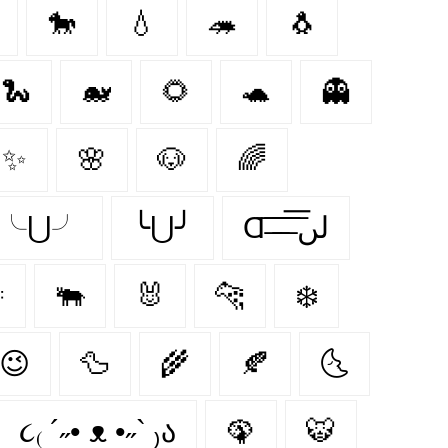
🐎
💧
🦔
🐧
🐍
🐋
🌻
🐢
👻
✨
🌸
🐶
🌈
✂╰⋃╯
╰⋃╯
Ɑ͞ ̶͞ ̶͞ ̶͞ لں͞

🐃
🐰
🐆
❄️
😉
🦆
🌾
🍂
🌜
૮₍ ´˶• ᴥ •˶` ₎ა
🦚
🐯