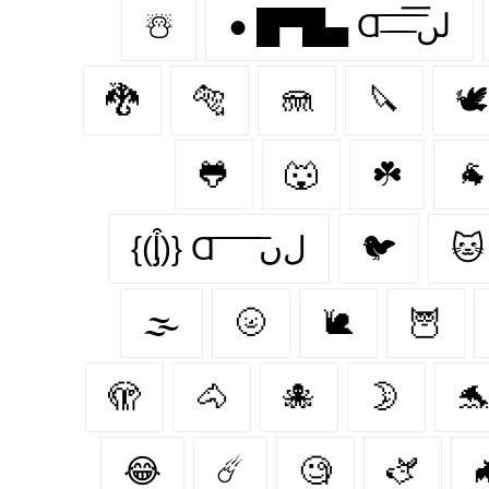
☃️
● █▀█▄ Ɑ͞ ̶͞ ̶͞ ̶͞ لں͞
🐉
🐅
🪼
🔪
🕊️
🐸
🐺
☘️
🐐
{(ᶅ͒)} Ɑ͞ ͞ ͞ ͞ ͞ ﻝﮞ
🐦‍
🐱
🌫️
🌝
🐌
🦉
🫣
🐴
🐙
🌛

😂
☄️
🧐
🫏