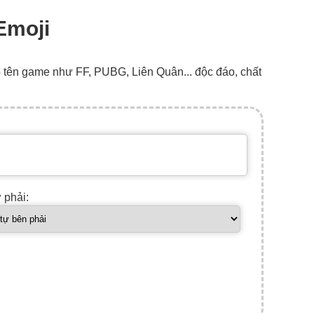
Emoji
o tên game như FF, PUBG, Liên Quân... độc đáo, chất
ự phải: