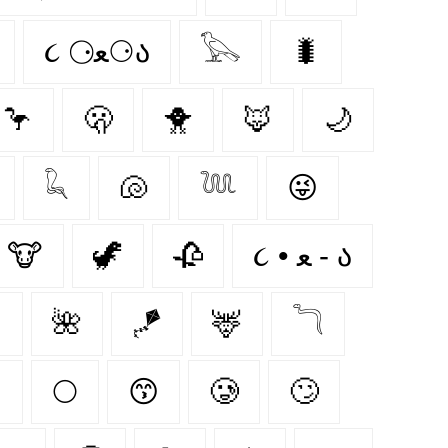
૮ ⚆ﻌ⚆ა
𓅂
🐛
🦩
🫢
🐥
🦊
🌙
𓆗
🐚
𓆙
😜
🐮
🦖
🥀
૮ • ﻌ - ა⁩

🌺
🪁
🦌
𓆓

🌕
😙
🥲
🙄