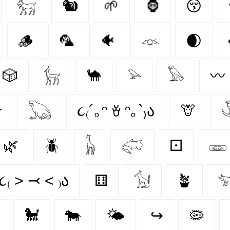
𓃶
🐿
🌱
🦍
😚
🪵
🦜
🐠
𓁺
🌒
🎲
𓃴
🐪
𓅫
𓅃
〰️

𓆏
૮₍´｡ᵔ ꈊ ᵔ｡`₎ა
🦒
🌿
🪲
𓃱
𓅾
⚀
𓁾
૮₍ ˃ ⤙ ˂ ₎ა
⚅
𓃩
🪴

🐩
🐄
🌤️
↪
🦠