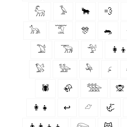
𓃵
𓅥
🐂
💨
𓃥
𓄆
🎊
🐀
𓅑
𓃞
𓅴
👩‍
𓅄
𓅺
𓅆
𓂊
🕷️
🦣
𓅢
🙊
👩‍👧
↩
𓃿
🦏
👨‍👩‍👧‍👧
𓅼
😸