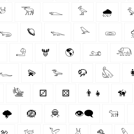
𓃾
𓃝
𓆍
𓅞
🌧️

𓆌
🪐
𓆊
𓅪
𓁽

𓄂
🫎
🌎
𓃭
𓃰
𓆑
💫
𓅧
🦬
𓅽

𓅋
⚂
⚄
👨‍👧
🦮
🌩️
🪺
🦧
👁️‍🗨️
𓃔
🦃
𓅛
𓅯
𓄃
🦤
𓅱