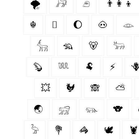
🌪️
𓃗
𓂉
👨‍👩‍👦
☬
🫩
🌔
🐽
𓁼
𓃲
🦡
🐻
𓃽
🦫
𓆚
🐏
⚡

💥
🐓
🙈
⛅
🌏
𓃸
𓃮
🐨
𓅦
💐
🦓
🕊
🦞