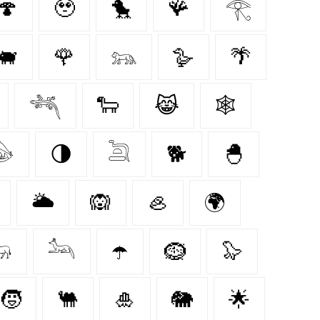
🍄‍
🥹
🐤
🪸
𓂀
🐖
🌹
𓃬
🪿
🌴
𓆈
🐑
😹
🕸️
𓅇
🌗
𓆖
🐕
🐣
🌥️
🙉
🦪
🌍

𓃢
☂️
🪹
🦭
🧒
🐫
🎍
🐘
🌟