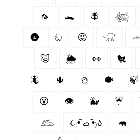
🦟
🐊
🪰
𓆉
🌚
ඞ
😝
𓃟

🐷
🌦️
👀
🐔
🦎
🌵
⛄
🐡
🍃
😵
👁️
🐳
☔
𓃹
૮₍•᷄ ࡇ •᷅₎ა
🦛