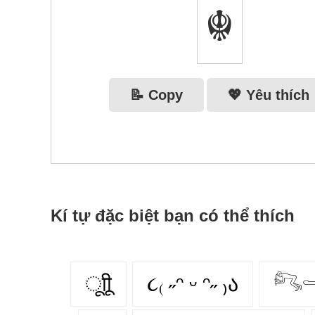
☬
📝 Copy
💖 Yêu thích
Kí tự đặc biệt bạn có thể thích
ूाीू
૮₍ ˶ᵔ ᵕ ᵔ˶ ₎ა
𓀐