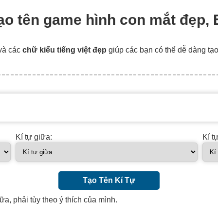
tạo tên game hình con mắt đẹp, 
và các
chữ kiểu tiếng việt đẹp
giúp các bạn có thể dễ dàng tạ
Kí tự giữa:
Kí t
Tạo Tên Kí Tự
ữa, phải tùy theo ý thích của mình.