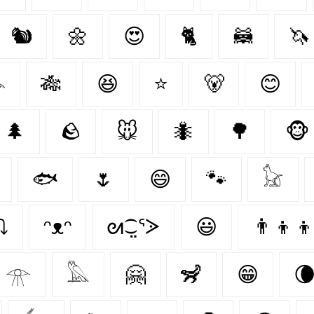
🐿️
🌼
😍
🐈‍
🦝
🦄

🎋
😆
⭐
🐻‍
😊
🌲
🪨
🐭
🐜
🌳
🐵
🐟
🌷
😄
🐾
𓃠
⤵
ᵔᴥᵔ
ᘛ⁐̤ᕐᐷ
😃
👨‍👦‍
𓁿
𓅓
🤗
🦨
😁
