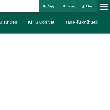
📝 Copy
💾 Save
🧹 Clear
Kí Tự Đẹp
Kí Tự Con Vật
Tạo kiểu chữ đẹp