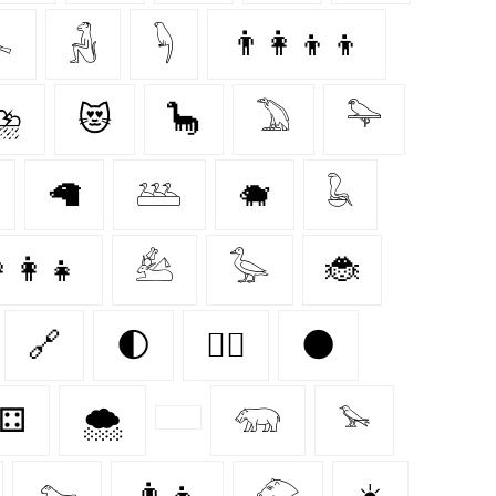

𓃻
𓆐
👨‍👩‍👦‍👦
⛈️
😻
🦕
𓅐
𓅍
🦙
𓅹
🐗
𓆘
‍👩‍👧
𓃕
𓅭
🐞
🔗
🌓
🐕‍🦺
🌑
⚃
🌨️
𓃯
𓅩
𓃷
👨‍👦
𓄁
☀️