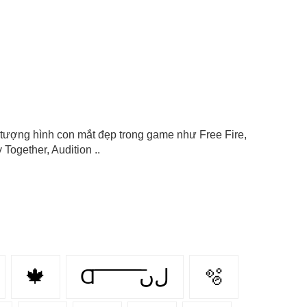
ểu tượng hình con mắt đẹp trong game như Free Fire,
Together, Audition ..
🍁
Ɑ͞ ͞ ͞ ͞ ͞ ͞ ͞ ͞ لﮞ
🫧