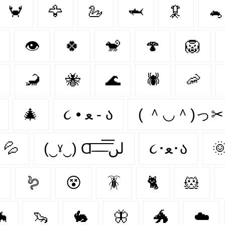
🦀
🦅
🦢
🦈
🦑
🐁
👁
🍀
🐒
🍄
🦁
🦂
🐝
🌊
🕷
🦐
🎄
૮ • ﻌ - ა
( ＾◡＾)っ
💦
(‿ˠ‿) Ɑ͞ ̶͞ ̶͞ ̶͞ لں͞
૮･ﻌ･ა


🪱
😵‍
🪳
🐈
🐹
🦇
🦦
🐇
🦋
🐲
☁️