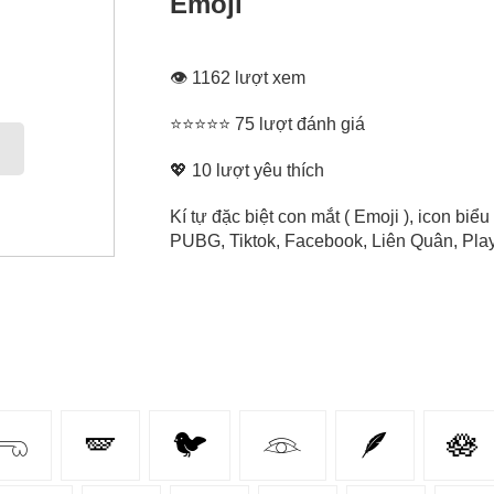
Emoji
👁 1162 lượt xem
⭐⭐⭐⭐⭐ 75 lượt đánh giá
💖
10
lượt yêu thích
Kí tự đặc biệt con mắt ( Emoji ), icon bi
PUBG, Tiktok, Facebook, Liên Quân, Play 
𓂸
🪽
🐦
𓁻
🪶
🪷