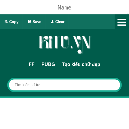
📝 Copy
💾 Save
🧹 Clear
FF
PUBG
Tạo kiểu chữ đẹp