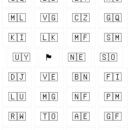
🇲🇱
🇻🇬
🇨🇿
🇬🇶
🇰🇮
🇱🇰
🇲🇫
🇸🇲
🇺🇾
🏴󠁧󠁢󠁷󠁬󠁳󠁿
🇳🇪
🇸🇴
🇩🇯
🇻🇪
🇧🇳
🇫🇮
🇱🇺
🇲🇬
🇳🇫
🇵🇲
🇷🇼
🇹🇴
🇦🇪
🇬🇫