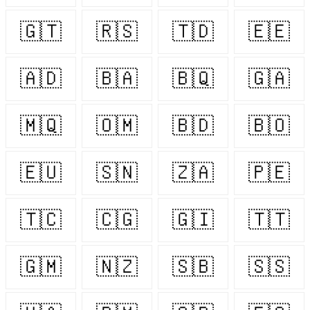
🇬🇹
🇷🇸
🇹🇩
🇪🇪
🇦🇩
🇧🇦
🇧🇶
🇬🇦
🇲🇶
🇴🇲
🇧🇩
🇧🇴
🇪🇺
🇸🇳
🇿🇦
🇵🇪
🇹🇨
🇨🇬
🇬🇮
🇹🇹
🇬🇲
🇳🇿
🇸🇧
🇸🇸