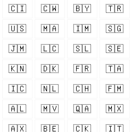
🇨🇮
🇨🇼
🇧🇾
🇹🇷
🇺🇸
🇲🇦
🇮🇲
🇸🇬
🇯🇲
🇱🇨
🇸🇱
🇸🇪
🇰🇳
🇩🇰
🇫🇷
🇹🇦
🇮🇨
🇳🇱
🇨🇭
🇫🇲
🇦🇱
🇲🇻
🇶🇦
🇲🇽
🇦🇽
🇧🇪
🇨🇰
🇮🇹