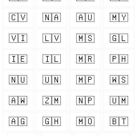
🇨🇻
🇳🇦
🇦🇺
🇲🇾
🇻🇮
🇱🇻
🇲🇸
🇬🇱
🇮🇪
🇮🇱
🇲🇷
🇵🇭
🇳🇺
🇺🇳
🇲🇵
🇼🇸
🇦🇼
🇿🇲
🇳🇵
🇺🇲
🇦🇬
🇬🇭
🇲🇴
🇧🇹