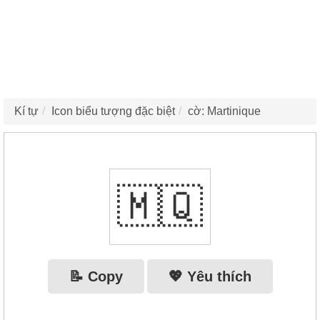
Kí tự
Icon biểu tượng đặc biệt
cờ: Martinique
🇲🇶
📝 Copy
💖 Yêu thích