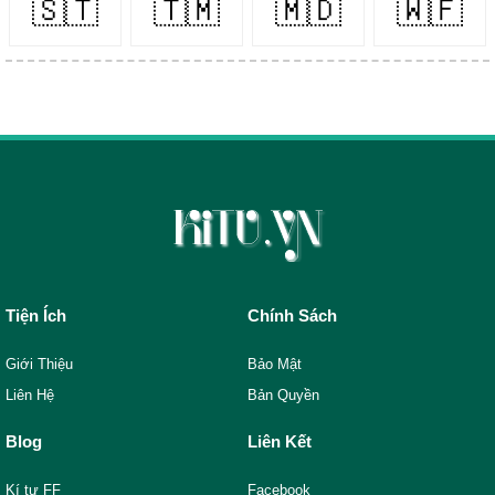
🇸🇹
🇹🇲
🇲🇩
🇼🇫
Tiện Ích
Chính Sách
Giới Thiệu
Bảo Mật
Liên Hệ
Bản Quyền
Blog
Liên Kết
Kí tự FF
Facebook