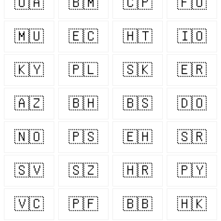
🇺🇦
🇧🇲
🇨🇵
🇫🇴
🇲🇺
🇪🇨
🇭🇹
🇮🇴
🇰🇾
🇵🇱
🇸🇰
🇪🇷
🇦🇿
🇧🇭
🇧🇸
🇩🇴
🇳🇴
🇵🇸
🇪🇭
🇸🇷
🇸🇻
🇸🇿
🇭🇷
🇵🇾
🇻🇨
🇵🇫
🇧🇧
🇭🇰