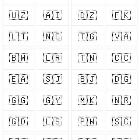
🇺🇿
🇦🇮
🇩🇿
🇫🇰
🇱🇹
🇳🇨
🇹🇬
🇻🇦
🇧🇼
🇱🇷
🇹🇳
🇨🇨
🇪🇦
🇸🇯
🇧🇯
🇩🇬
🇬🇬
🇬🇾
🇲🇰
🇳🇷
🇬🇩
🇱🇸
🇵🇼
🇸🇨