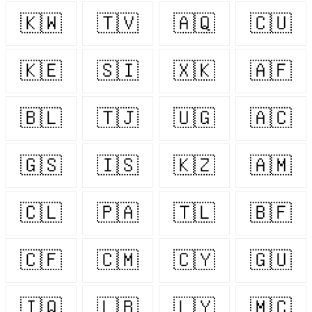
🇰🇼
🇹🇻
🇦🇶
🇨🇺
🇰🇪
🇸🇮
🇽🇰
🇦🇫
🇧🇱
🇹🇯
🇺🇬
🇦🇨
🇬🇸
🇮🇸
🇰🇿
🇦🇲
🇨🇱
🇵🇦
🇹🇱
🇧🇫
🇨🇫
🇨🇲
🇨🇾
🇬🇺
🇮🇶
🇱🇧
🇱🇾
🇲🇨