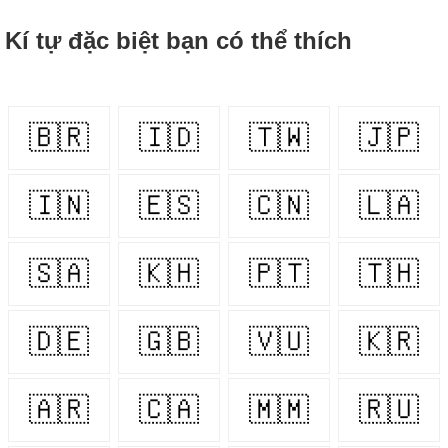
Kí tự đặc biệt bạn có thể thích
🇧🇷
🇮🇩
🇹🇼
🇯🇵
🇮🇳
🇪🇸
🇨🇳
🇱🇦
🇸🇦
🇰🇭
🇵🇹
🇹🇭
🇩🇪
🇬🇧
🇻🇺
🇰🇷
🇦🇷
🇨🇦
🇲🇲
🇷🇺