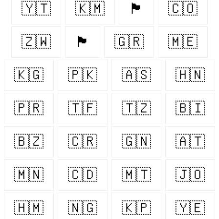
🇾🇹
🇰🇲
🏴󠁧󠁢󠁥󠁮󠁧󠁿
🇨🇴
🇿🇼
🏴󠁧󠁢󠁳󠁣󠁴󠁿
🇬🇷
🇲🇪
🇰🇬
🇵🇰
🇦🇸
🇭🇳
🇵🇷
🇹🇫
🇹🇿
🇧🇮
🇧🇿
🇨🇷
🇬🇳
🇦🇹
🇲🇳
🇨🇩
🇲🇹
🇯🇴
🇭🇲
🇳🇬
🇰🇵
🇾🇪