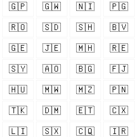
🇬🇵
🇬🇼
🇳🇮
🇵🇬
🇷🇴
🇸🇩
🇸🇭
🇧🇻
🇬🇪
🇯🇪
🇲🇭
🇷🇪
🇸🇾
🇦🇴
🇧🇬
🇫🇯
🇭🇺
🇲🇼
🇲🇿
🇵🇳
🇹🇰
🇩🇲
🇪🇹
🇨🇽
🇱🇮
🇸🇽
🇨🇶
🇮🇷