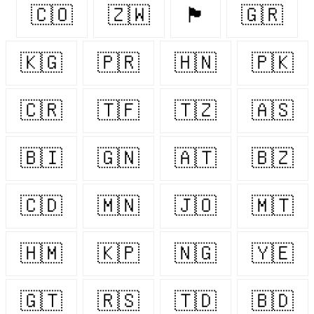
🇨🇴
🇿🇼
🏴󠁧󠁢󠁳󠁣󠁴󠁿
🇬🇷
🇰🇬
🇵🇷
🇭🇳
🇵🇰
🇨🇷
🇹🇫
🇹🇿
🇦🇸
🇧🇮
🇬🇳
🇦🇹
🇧🇿
🇨🇩
🇲🇳
🇯🇴
🇲🇹
🇭🇲
🇰🇵
🇳🇬
🇾🇪
🇬🇹
🇷🇸
🇹🇩
🇧🇩