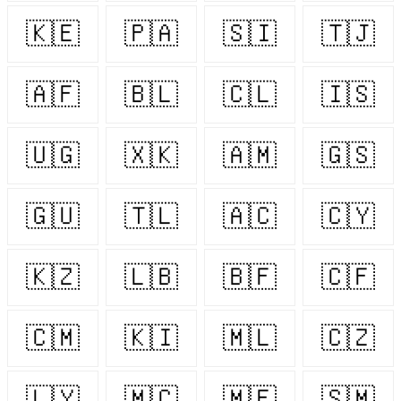
🇰🇪
🇵🇦
🇸🇮
🇹🇯
🇦🇫
🇧🇱
🇨🇱
🇮🇸
🇺🇬
🇽🇰
🇦🇲
🇬🇸
🇬🇺
🇹🇱
🇦🇨
🇨🇾
🇰🇿
🇱🇧
🇧🇫
🇨🇫
🇨🇲
🇰🇮
🇲🇱
🇨🇿
🇱🇾
🇲🇨
🇲🇫
🇸🇲