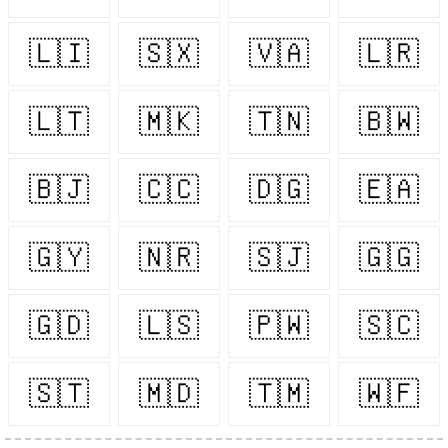
🇱🇮
🇸🇽
🇻🇦
🇱🇷
🇱🇹
🇲🇰
🇹🇳
🇧🇼
🇧🇯
🇨🇨
🇩🇬
🇪🇦
🇬🇾
🇳🇷
🇸🇯
🇬🇬
🇬🇩
🇱🇸
🇵🇼
🇸🇨
🇸🇹
🇲🇩
🇹🇲
🇼🇫