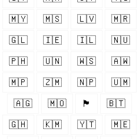
🇲🇾
🇲🇸
🇱🇻
🇲🇷
🇬🇱
🇮🇪
🇮🇱
🇳🇺
🇵🇭
🇺🇳
🇼🇸
🇦🇼
🇲🇵
🇿🇲
🇳🇵
🇺🇲
🇦🇬
🇲🇴
🏴󠁧󠁢󠁥󠁮󠁧󠁿
🇧🇹
🇬🇭
🇰🇲
🇾🇹
🇲🇪