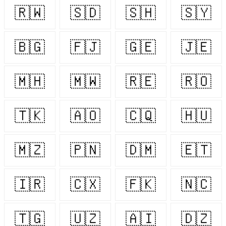
🇷🇼
🇸🇩
🇸🇭
🇸🇾
🇧🇬
🇫🇯
🇬🇪
🇯🇪
🇲🇭
🇲🇼
🇷🇪
🇷🇴
🇹🇰
🇦🇴
🇨🇶
🇭🇺
🇲🇿
🇵🇳
🇩🇲
🇪🇹
🇮🇷
🇨🇽
🇫🇰
🇳🇨
🇹🇬
🇺🇿
🇦🇮
🇩🇿