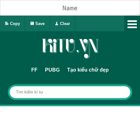
📝 Copy
💾 Save
🧹 Clear
FF
PUBG
Tạo kiểu chữ đẹp