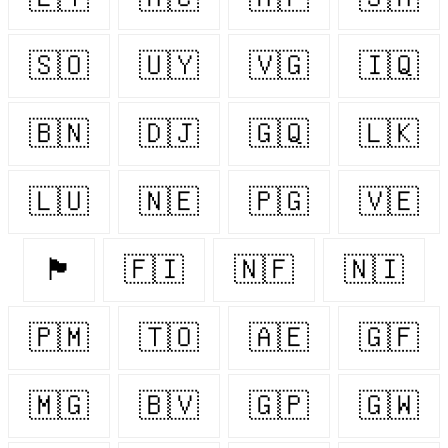
🇸🇴
🇺🇾
🇻🇬
🇮🇶
🇧🇳
🇩🇯
🇬🇶
🇱🇰
🇱🇺
🇳🇪
🇵🇬
🇻🇪
🏴󠁧󠁢󠁷󠁬󠁳󠁿
🇫🇮
🇳🇫
🇳🇮
🇵🇲
🇹🇴
🇦🇪
🇬🇫
🇲🇬
🇧🇻
🇬🇵
🇬🇼