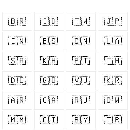
🇧🇷
🇮🇩
🇹🇼
🇯🇵
🇮🇳
🇪🇸
🇨🇳
🇱🇦
🇸🇦
🇰🇭
🇵🇹
🇹🇭
🇩🇪
🇬🇧
🇻🇺
🇰🇷
🇦🇷
🇨🇦
🇷🇺
🇨🇼
🇲🇲
🇨🇮
🇧🇾
🇹🇷