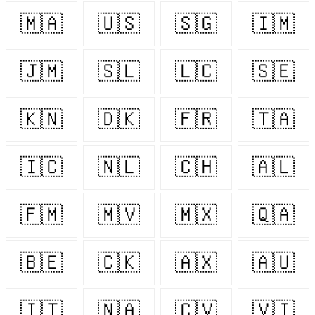
🇲🇦
🇺🇸
🇸🇬
🇮🇲
🇯🇲
🇸🇱
🇱🇨
🇸🇪
🇰🇳
🇩🇰
🇫🇷
🇹🇦
🇮🇨
🇳🇱
🇨🇭
🇦🇱
🇫🇲
🇲🇻
🇲🇽
🇶🇦
🇧🇪
🇨🇰
🇦🇽
🇦🇺
🇮🇹
🇳🇦
🇨🇻
🇻🇮