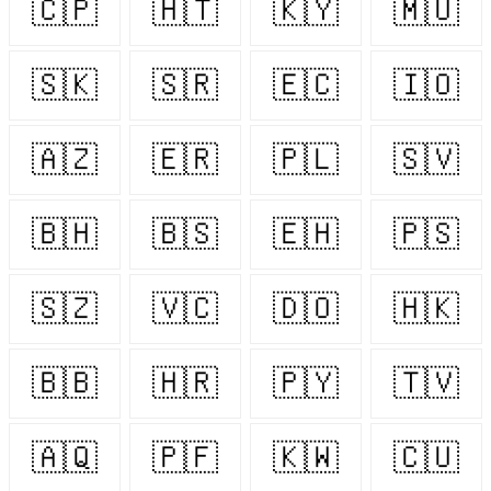
🇨🇵
🇭🇹
🇰🇾
🇲🇺
🇸🇰
🇸🇷
🇪🇨
🇮🇴
🇦🇿
🇪🇷
🇵🇱
🇸🇻
🇧🇭
🇧🇸
🇪🇭
🇵🇸
🇸🇿
🇻🇨
🇩🇴
🇭🇰
🇧🇧
🇭🇷
🇵🇾
🇹🇻
🇦🇶
🇵🇫
🇰🇼
🇨🇺