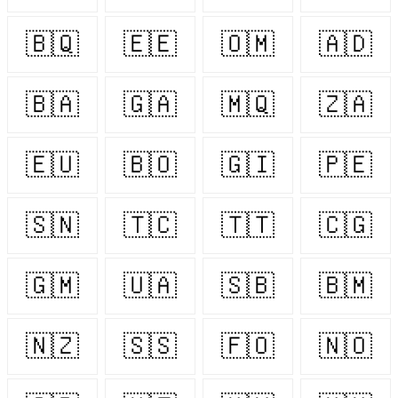
🇧🇶
🇪🇪
🇴🇲
🇦🇩
🇧🇦
🇬🇦
🇲🇶
🇿🇦
🇪🇺
🇧🇴
🇬🇮
🇵🇪
🇸🇳
🇹🇨
🇹🇹
🇨🇬
🇬🇲
🇺🇦
🇸🇧
🇧🇲
🇳🇿
🇸🇸
🇫🇴
🇳🇴