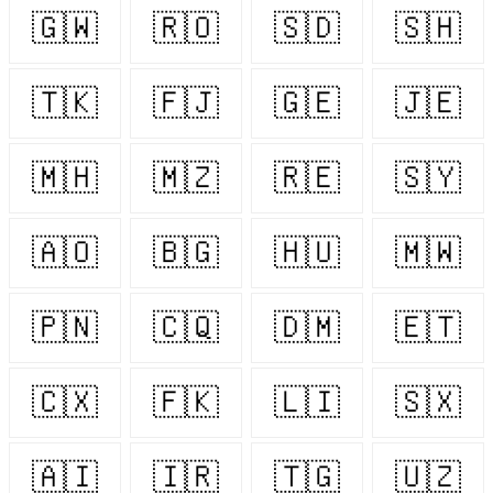
🇬🇼
🇷🇴
🇸🇩
🇸🇭
🇹🇰
🇫🇯
🇬🇪
🇯🇪
🇲🇭
🇲🇿
🇷🇪
🇸🇾
🇦🇴
🇧🇬
🇭🇺
🇲🇼
🇵🇳
🇨🇶
🇩🇲
🇪🇹
🇨🇽
🇫🇰
🇱🇮
🇸🇽
🇦🇮
🇮🇷
🇹🇬
🇺🇿