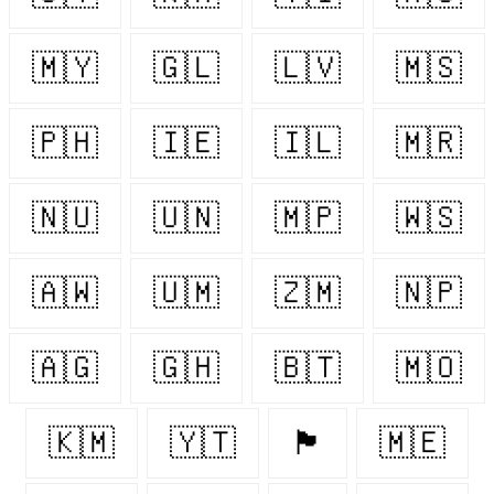
🇲🇾
🇬🇱
🇱🇻
🇲🇸
🇵🇭
🇮🇪
🇮🇱
🇲🇷
🇳🇺
🇺🇳
🇲🇵
🇼🇸
🇦🇼
🇺🇲
🇿🇲
🇳🇵
🇦🇬
🇬🇭
🇧🇹
🇲🇴
🇰🇲
🇾🇹
🏴󠁧󠁢󠁥󠁮󠁧󠁿
🇲🇪