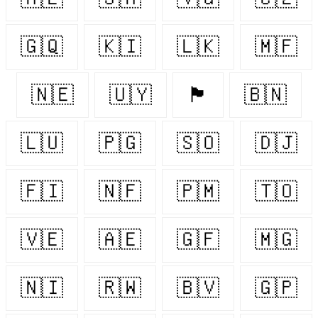
🇬🇶
🇰🇮
🇱🇰
🇲🇫
🇳🇪
🇺🇾
🏴󠁧󠁢󠁷󠁬󠁳󠁿
🇧🇳
🇱🇺
🇵🇬
🇸🇴
🇩🇯
🇫🇮
🇳🇫
🇵🇲
🇹🇴
🇻🇪
🇦🇪
🇬🇫
🇲🇬
🇳🇮
🇷🇼
🇧🇻
🇬🇵