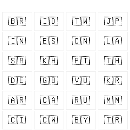
🇧🇷
🇮🇩
🇹🇼
🇯🇵
🇮🇳
🇪🇸
🇨🇳
🇱🇦
🇸🇦
🇰🇭
🇵🇹
🇹🇭
🇩🇪
🇬🇧
🇻🇺
🇰🇷
🇦🇷
🇨🇦
🇷🇺
🇲🇲
🇨🇮
🇨🇼
🇧🇾
🇹🇷