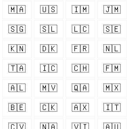
🇲🇦
🇺🇸
🇮🇲
🇯🇲
🇸🇬
🇸🇱
🇱🇨
🇸🇪
🇰🇳
🇩🇰
🇫🇷
🇳🇱
🇹🇦
🇮🇨
🇨🇭
🇫🇲
🇦🇱
🇲🇻
🇶🇦
🇲🇽
🇧🇪
🇨🇰
🇦🇽
🇮🇹
🇨🇻
🇳🇦
🇻🇮
🇦🇺