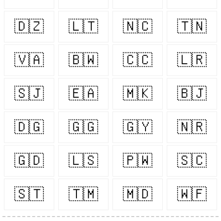
🇩🇿
🇱🇹
🇳🇨
🇹🇳
🇻🇦
🇧🇼
🇨🇨
🇱🇷
🇸🇯
🇪🇦
🇲🇰
🇧🇯
🇩🇬
🇬🇬
🇬🇾
🇳🇷
🇬🇩
🇱🇸
🇵🇼
🇸🇨
🇸🇹
🇹🇲
🇲🇩
🇼🇫