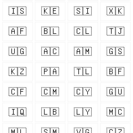
🇮🇸
🇰🇪
🇸🇮
🇽🇰
🇦🇫
🇧🇱
🇨🇱
🇹🇯
🇺🇬
🇦🇨
🇦🇲
🇬🇸
🇰🇿
🇵🇦
🇹🇱
🇧🇫
🇨🇫
🇨🇲
🇨🇾
🇬🇺
🇮🇶
🇱🇧
🇱🇾
🇲🇨
🇲🇱
🇸🇲
🇻🇬
🇨🇿