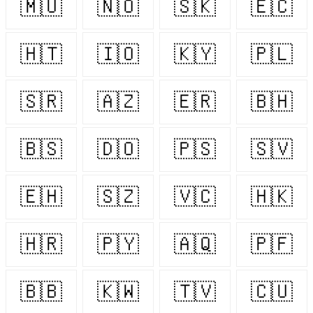
🇲🇺
🇳🇴
🇸🇰
🇪🇨
🇭🇹
🇮🇴
🇰🇾
🇵🇱
🇸🇷
🇦🇿
🇪🇷
🇧🇭
🇧🇸
🇩🇴
🇵🇸
🇸🇻
🇪🇭
🇸🇿
🇻🇨
🇭🇰
🇭🇷
🇵🇾
🇦🇶
🇵🇫
🇧🇧
🇰🇼
🇹🇻
🇨🇺