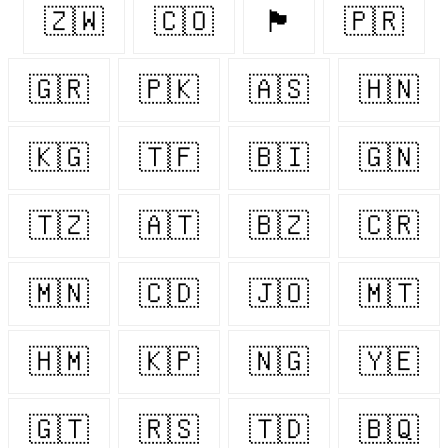
🇿🇼
🇨🇴
🏴󠁧󠁢󠁳󠁣󠁴󠁿
🇵🇷
🇬🇷
🇵🇰
🇦🇸
🇭🇳
🇰🇬
🇹🇫
🇧🇮
🇬🇳
🇹🇿
🇦🇹
🇧🇿
🇨🇷
🇲🇳
🇨🇩
🇯🇴
🇲🇹
🇭🇲
🇰🇵
🇳🇬
🇾🇪
🇬🇹
🇷🇸
🇹🇩
🇧🇶