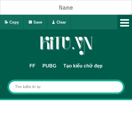
📝 Copy
💾 Save
🧹 Clear
FF
PUBG
Tạo kiểu chữ đẹp