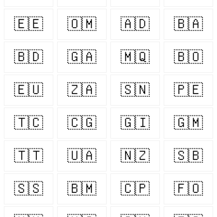
🇪🇪
🇴🇲
🇦🇩
🇧🇦
🇧🇩
🇬🇦
🇲🇶
🇧🇴
🇪🇺
🇿🇦
🇸🇳
🇵🇪
🇹🇨
🇨🇬
🇬🇮
🇬🇲
🇹🇹
🇺🇦
🇳🇿
🇸🇧
🇸🇸
🇧🇲
🇨🇵
🇫🇴