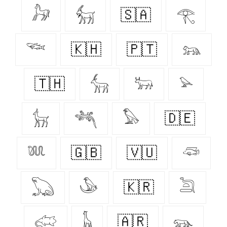
𓃗
𓃶
🇸🇦
𓂀
𓆝
🇰🇭
🇵🇹
𓃬
🇹🇭
𓃲
𓃽
𓅫
𓃴
𓆈
𓅃
🇩🇪
𓆚
🇬🇧
🇻🇺
𓆛
𓆏
𓅇
🇰🇷
𓆖
𓅾
𓃱
🇦🇷
𓃮