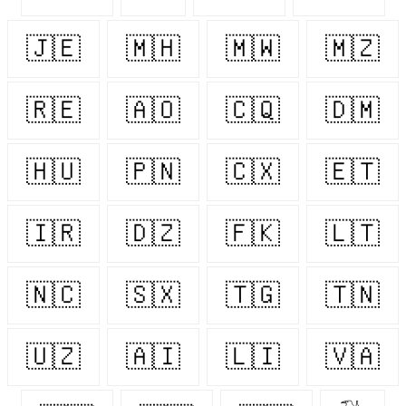
🇯🇪
🇲🇭
🇲🇼
🇲🇿
🇷🇪
🇦🇴
🇨🇶
🇩🇲
🇭🇺
🇵🇳
🇨🇽
🇪🇹
🇮🇷
🇩🇿
🇫🇰
🇱🇹
🇳🇨
🇸🇽
🇹🇬
🇹🇳
🇺🇿
🇦🇮
🇱🇮
🇻🇦