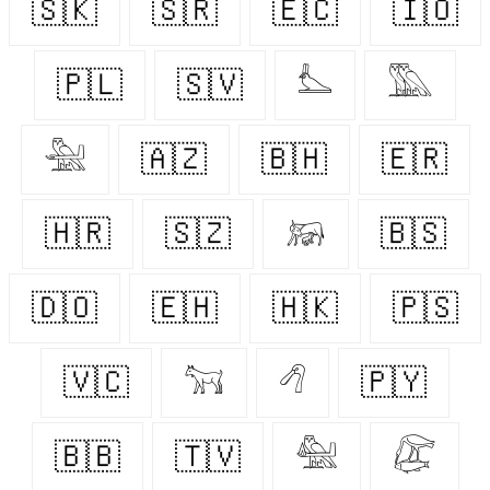
🇸🇰
🇸🇷
🇪🇨
🇮🇴
🇵🇱
🇸🇻
𓅏
𓅔
𓅖
🇦🇿
🇧🇭
🇪🇷
🇭🇷
🇸🇿
𓃖
🇧🇸
🇩🇴
🇪🇭
🇭🇰
🇵🇸
🇻🇨
𓃙
𓆁
🇵🇾
🇧🇧
🇹🇻
𓅕
𓅻