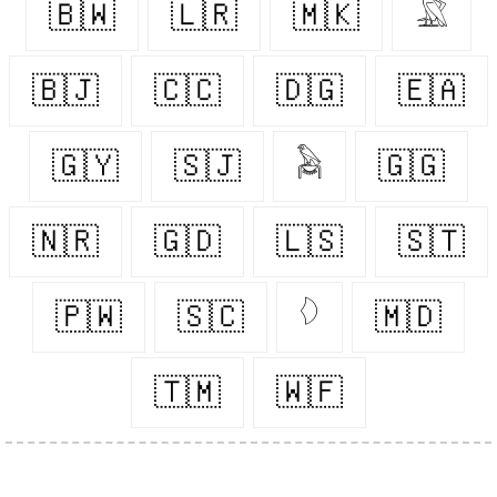
🇧🇼
🇱🇷
🇲🇰
𓅁
🇧🇯
🇨🇨
🇩🇬
🇪🇦
🇬🇾
🇸🇯
𓅉
🇬🇬
🇳🇷
🇬🇩
🇱🇸
🇸🇹
🇵🇼
🇸🇨
𓆠
🇲🇩
🇹🇲
🇼🇫