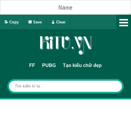
📝 Copy
💾 Save
🧹 Clear
FF
PUBG
Tạo kiểu chữ đẹp