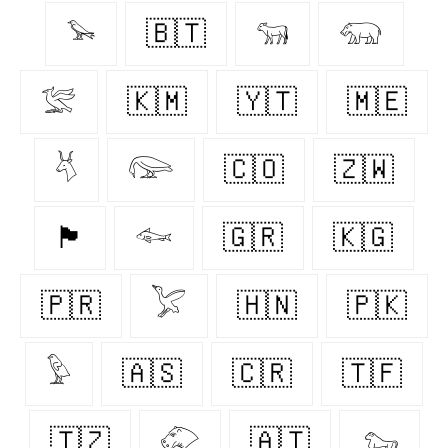
𓅩
🇧🇹
𓃔
𓃯
𓅛
🇰🇲
🇾🇹
🇲🇪
𓄃
𓅼
🇨🇴
🇿🇼
🏴󠁧󠁢󠁳󠁣󠁴󠁿
𓆜
🇬🇷
🇰🇬
🇵🇷
𓅯
🇭🇳
🇵🇰
𓅱
🇦🇸
🇨🇷
🇹🇫
🇹🇿
𓄁
🇦🇹
𓃷