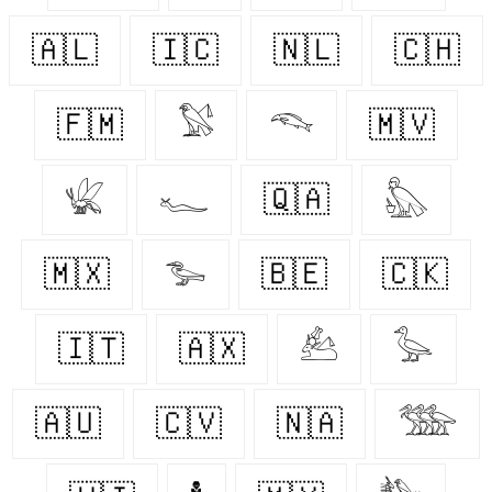
🇦🇱
🇮🇨
🇳🇱
🇨🇭
🇫🇲
𓅄
𓆞
🇲🇻
𓆤
𓆑
🇶🇦
𓅽
🇲🇽
𓅧
🇧🇪
🇨🇰
🇮🇹
🇦🇽
𓃕
𓅭
🇦🇺
🇨🇻
🇳🇦
𓅢