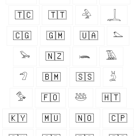
🇹🇨
🇹🇹
𓅲
𓆆
🇨🇬
🇬🇲
🇺🇦
𓅌
𓅨
🇳🇿
𓆨
𓅀
𓅿
🇧🇲
🇸🇸
𓄄
𓅜
🇫🇴
𓅸
🇭🇹
🇰🇾
🇲🇺
🇳🇴
🇨🇵