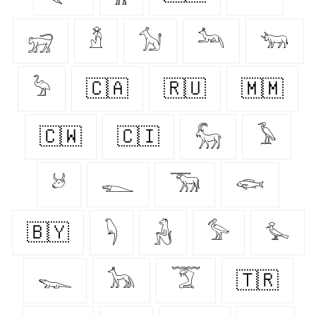
𓃸
𓁳
𓃩
𓃢
𓃓
𓅦
🇨🇦
🇷🇺
🇲🇲
🇨🇼
🇨🇮
𓃵
𓅥
𓃾
𓆍
𓃝
𓆟
🇧🇾
𓆐
𓃻
𓅞
𓅙
𓆊
𓃥
𓄆
🇹🇷