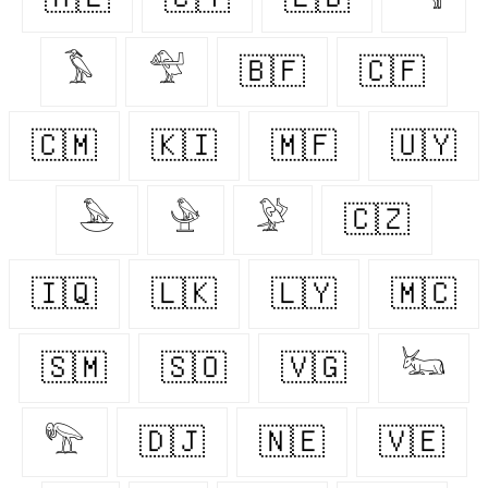
𓅣
𓅵
🇧🇫
🇨🇫
🇨🇲
🇰🇮
🇲🇫
🇺🇾
𓅅
𓅈
𓅶
🇨🇿
🇮🇶
🇱🇰
🇱🇾
🇲🇨
🇸🇲
🇸🇴
🇻🇬
𓃜
𓅟
🇩🇯
🇳🇪
🇻🇪