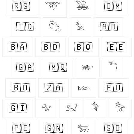
🇷🇸
𓄅
𓅒
🇴🇲
🇹🇩
𓆡
𓅘
🇦🇩
🇧🇦
🇧🇩
🇧🇶
🇪🇪
🇬🇦
🇲🇶
𓆧
𓆕
🇧🇴
🇿🇦
𓆢
🇪🇺
🇬🇮
𓄀
𓃫
𓅝
𓅡
🇵🇪
🇸🇳
𓃒
🇸🇧