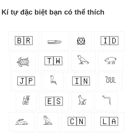
Kí tự đặc biệt bạn có thể thích
🇧🇷
𓆃
🐹
🇮🇩
𓆉
🇹🇼
𓅂
𓃟
🇯🇵
𓆗
🇮🇳
𓆙
𓁈
🇪🇸
𓃠
𓆓
𓃹
𓅓
🇨🇳
🇱🇦