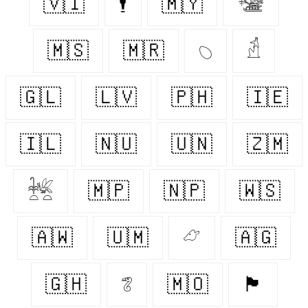
🇻🇮
🕴
🇲🇾
𓅋
🇲🇸
🇲🇷
𓆇
𓁢
🇬🇱
🇱🇻
🇵🇭
🇮🇪
🇮🇱
🇳🇺
🇺🇳
🇿🇲
𓆥
🇲🇵
🇳🇵
🇼🇸
🇦🇼
🇺🇲
𓃿
🇦🇬
🇬🇭
𓆂
🇲🇴
🏴󠁧󠁢󠁥󠁮󠁧󠁿