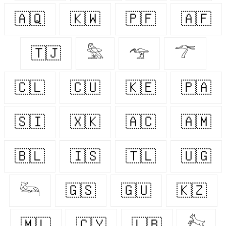
🇦🇶
🇰🇼
🇵🇫
🇦🇫
🇹🇯
𓅗
𓅠
𓆀
🇨🇱
🇨🇺
🇰🇪
🇵🇦
🇸🇮
🇽🇰
🇦🇨
🇦🇲
🇧🇱
🇮🇸
🇹🇱
🇺🇬
𓃛
🇬🇸
🇬🇺
🇰🇿
🇲🇱
🇨🇾
🇱🇧
𓃚