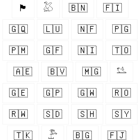
🏴󠁧󠁢󠁷󠁬󠁳󠁿
𓅷
🇧🇳
🇫🇮
🇬🇶
🇱🇺
🇳🇫
🇵🇬
🇵🇲
🇬🇫
🇳🇮
🇹🇴
🇦🇪
🇧🇻
🇲🇬
𓅎
🇬🇪
🇬🇵
🇬🇼
🇷🇴
🇷🇼
🇸🇩
🇸🇭
🇸🇾
🇹🇰
𓅤
🇧🇬
🇫🇯