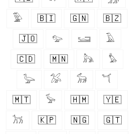
𓅳
🇧🇮
🇬🇳
🇧🇿
🇯🇴
𓅰
𓆒
𓄿
🇨🇩
🇲🇳
𓃦
𓅊
𓅬
𓅮
𓃘
𓆔
🇲🇹
𓅚
🇭🇲
🇾🇪
𓃡
🇰🇵
🇳🇬
🇬🇹