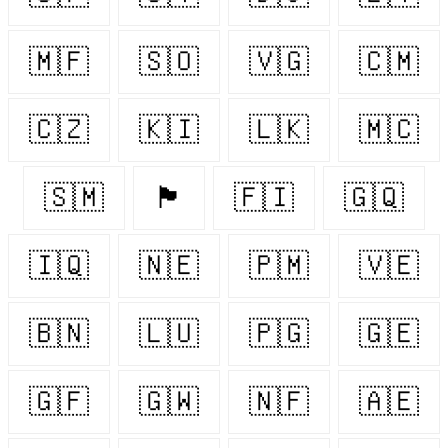
🇲🇫
🇸🇴
🇻🇬
🇨🇲
🇨🇿
🇰🇮
🇱🇰
🇲🇨
🇸🇲
🏴󠁧󠁢󠁷󠁬󠁳󠁿
🇫🇮
🇬🇶
🇮🇶
🇳🇪
🇵🇲
🇻🇪
🇧🇳
🇱🇺
🇵🇬
🇬🇪
🇬🇫
🇬🇼
🇳🇫
🇦🇪