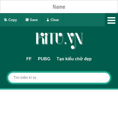
📝 Copy
💾 Save
🧹 Clear
FF
PUBG
Tạo kiểu chữ đẹp