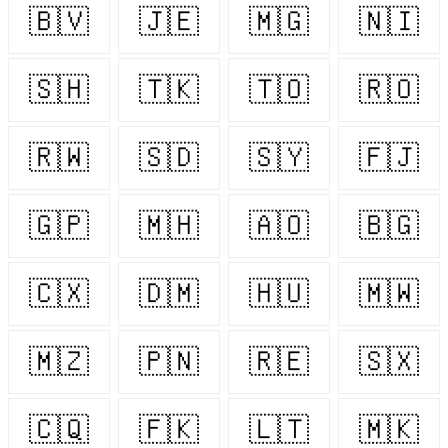
🇧🇻
🇯🇪
🇲🇬
🇳🇮
🇸🇭
🇹🇰
🇹🇴
🇷🇴
🇷🇼
🇸🇩
🇸🇾
🇫🇯
🇬🇵
🇲🇭
🇦🇴
🇧🇬
🇨🇽
🇩🇲
🇭🇺
🇲🇼
🇲🇿
🇵🇳
🇷🇪
🇸🇽
🇨🇶
🇫🇰
🇱🇹
🇲🇰