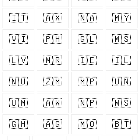
🇮🇹
🇦🇽
🇳🇦
🇲🇾
🇻🇮
🇵🇭
🇬🇱
🇲🇸
🇱🇻
🇲🇷
🇮🇪
🇮🇱
🇳🇺
🇿🇲
🇲🇵
🇺🇳
🇺🇲
🇦🇼
🇳🇵
🇼🇸
🇬🇭
🇦🇬
🇲🇴
🇧🇹