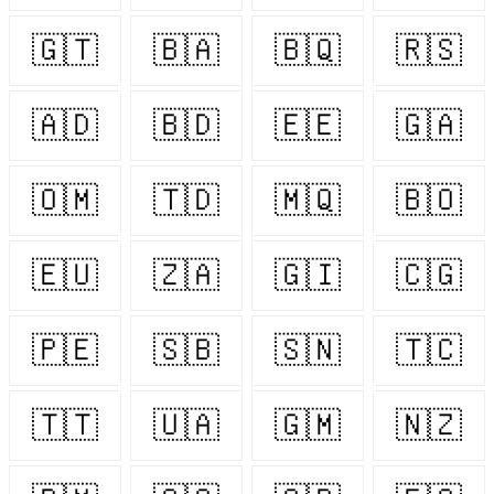
🇬🇹
🇧🇦
🇧🇶
🇷🇸
🇦🇩
🇧🇩
🇪🇪
🇬🇦
🇴🇲
🇹🇩
🇲🇶
🇧🇴
🇪🇺
🇿🇦
🇬🇮
🇨🇬
🇵🇪
🇸🇧
🇸🇳
🇹🇨
🇹🇹
🇺🇦
🇬🇲
🇳🇿