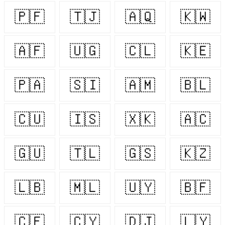
🇵🇫
🇹🇯
🇦🇶
🇰🇼
🇦🇫
🇺🇬
🇨🇱
🇰🇪
🇵🇦
🇸🇮
🇦🇲
🇧🇱
🇨🇺
🇮🇸
🇽🇰
🇦🇨
🇬🇺
🇹🇱
🇬🇸
🇰🇿
🇱🇧
🇲🇱
🇺🇾
🇧🇫
🇨🇫
🇨🇾
🇩🇯
🇱🇾