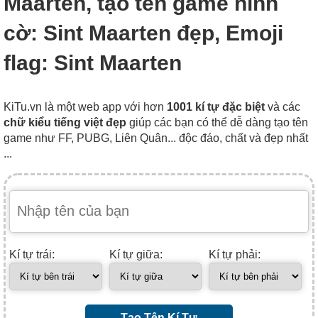
Maarten, tạo tên game hình
cờ: Sint Maarten đẹp, Emoji
flag: Sint Maarten
KiTu.vn là một web app với hơn
1001 kí tự đặc biệt
và các
chữ kiểu tiếng việt đẹp
giúp các bạn có thể dễ dàng tạo tên
game như FF, PUBG, Liên Quân... độc đáo, chất và đẹp nhất
...
Kí tự trái:
Kí tự giữa:
Kí tự phải:
Tạo Tên Kí Tự