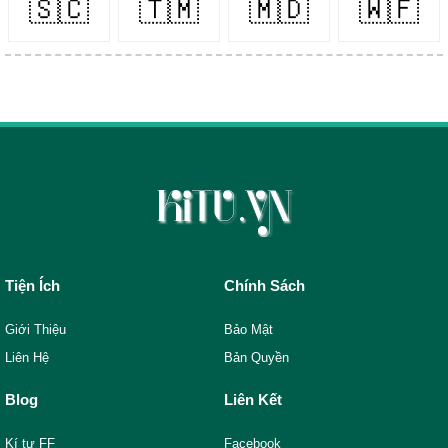
🇸🇨
🇹🇲
🇲🇩
🇼🇫
Tiện Ích
Chính Sách
Giới Thiệu
Bảo Mật
Liên Hệ
Bản Quyền
Blog
Liên Kết
Kí tự FF
Facebook