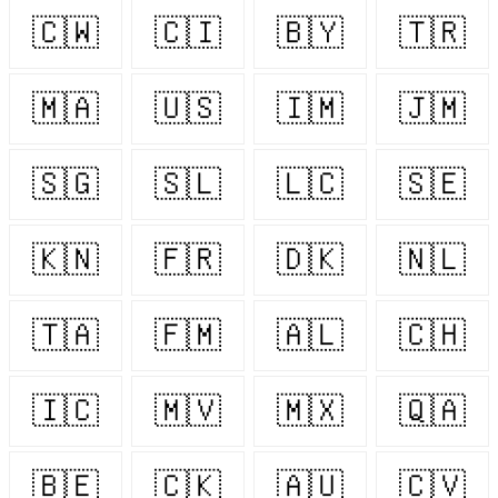
🇨🇼
🇨🇮
🇧🇾
🇹🇷
🇲🇦
🇺🇸
🇮🇲
🇯🇲
🇸🇬
🇸🇱
🇱🇨
🇸🇪
🇰🇳
🇫🇷
🇩🇰
🇳🇱
🇹🇦
🇫🇲
🇦🇱
🇨🇭
🇮🇨
🇲🇻
🇲🇽
🇶🇦
🇧🇪
🇨🇰
🇦🇺
🇨🇻