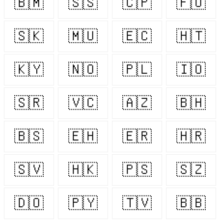
🇧🇲
🇸🇸
🇨🇵
🇫🇴
🇸🇰
🇲🇺
🇪🇨
🇭🇹
🇰🇾
🇳🇴
🇵🇱
🇮🇴
🇸🇷
🇻🇨
🇦🇿
🇧🇭
🇧🇸
🇪🇭
🇪🇷
🇭🇷
🇸🇻
🇭🇰
🇵🇸
🇸🇿
🇩🇴
🇵🇾
🇹🇻
🇧🇧