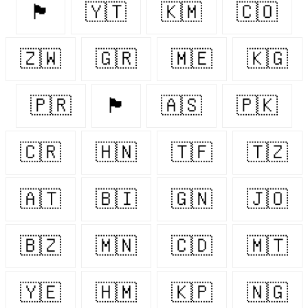
🏴󠁧󠁢󠁥󠁮󠁧󠁿
🇾🇹
🇰🇲
🇨🇴
🇿🇼
🇬🇷
🇲🇪
🇰🇬
🇵🇷
🏴󠁧󠁢󠁳󠁣󠁴󠁿
🇦🇸
🇵🇰
🇨🇷
🇭🇳
🇹🇫
🇹🇿
🇦🇹
🇧🇮
🇬🇳
🇯🇴
🇧🇿
🇲🇳
🇨🇩
🇲🇹
🇾🇪
🇭🇲
🇰🇵
🇳🇬