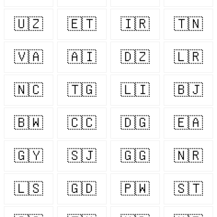
🇺🇿
🇪🇹
🇮🇷
🇹🇳
🇻🇦
🇦🇮
🇩🇿
🇱🇷
🇳🇨
🇹🇬
🇱🇮
🇧🇯
🇧🇼
🇨🇨
🇩🇬
🇪🇦
🇬🇾
🇸🇯
🇬🇬
🇳🇷
🇱🇸
🇬🇩
🇵🇼
🇸🇹