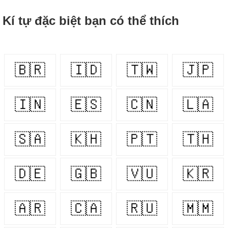
Kí tự đặc biệt bạn có thể thích
🇧🇷
🇮🇩
🇹🇼
🇯🇵
🇮🇳
🇪🇸
🇨🇳
🇱🇦
🇸🇦
🇰🇭
🇵🇹
🇹🇭
🇩🇪
🇬🇧
🇻🇺
🇰🇷
🇦🇷
🇨🇦
🇷🇺
🇲🇲