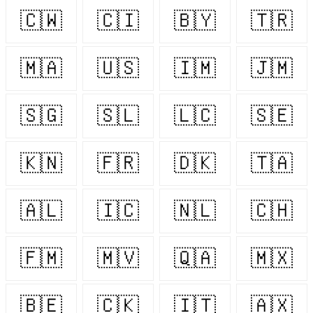
🇨🇼
🇨🇮
🇧🇾
🇹🇷
🇲🇦
🇺🇸
🇮🇲
🇯🇲
🇸🇬
🇸🇱
🇱🇨
🇸🇪
🇰🇳
🇫🇷
🇩🇰
🇹🇦
🇦🇱
🇮🇨
🇳🇱
🇨🇭
🇫🇲
🇲🇻
🇶🇦
🇲🇽
🇧🇪
🇨🇰
🇮🇹
🇦🇽