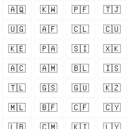
🇦🇶
🇰🇼
🇵🇫
🇹🇯
🇺🇬
🇦🇫
🇨🇱
🇨🇺
🇰🇪
🇵🇦
🇸🇮
🇽🇰
🇦🇨
🇦🇲
🇧🇱
🇮🇸
🇹🇱
🇬🇸
🇬🇺
🇰🇿
🇲🇱
🇧🇫
🇨🇫
🇨🇾
🇱🇧
🇨🇲
🇰🇮
🇱🇾