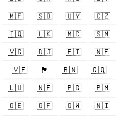
🇲🇫
🇸🇴
🇺🇾
🇨🇿
🇮🇶
🇱🇰
🇲🇨
🇸🇲
🇻🇬
🇩🇯
🇫🇮
🇳🇪
🇻🇪
🏴󠁧󠁢󠁷󠁬󠁳󠁿
🇧🇳
🇬🇶
🇱🇺
🇳🇫
🇵🇬
🇵🇲
🇬🇪
🇬🇫
🇬🇼
🇳🇮