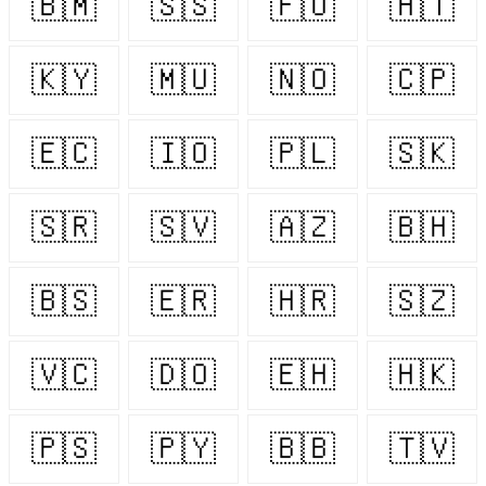
🇧🇲
🇸🇸
🇫🇴
🇭🇹
🇰🇾
🇲🇺
🇳🇴
🇨🇵
🇪🇨
🇮🇴
🇵🇱
🇸🇰
🇸🇷
🇸🇻
🇦🇿
🇧🇭
🇧🇸
🇪🇷
🇭🇷
🇸🇿
🇻🇨
🇩🇴
🇪🇭
🇭🇰
🇵🇸
🇵🇾
🇧🇧
🇹🇻