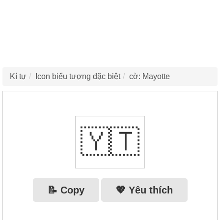
Kí tự
Icon biểu tượng đặc biệt
cờ: Mayotte
🇾🇹
📝 Copy
💖 Yêu thích