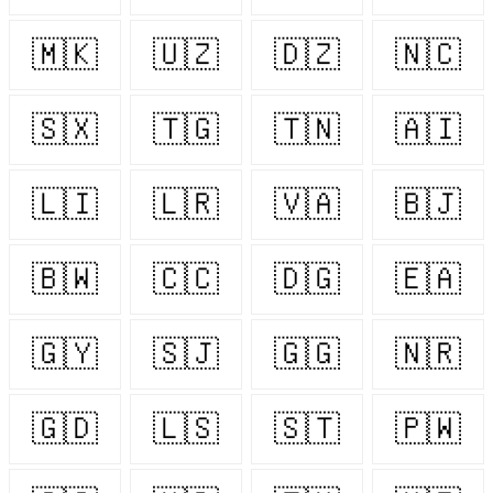
🇲🇰
🇺🇿
🇩🇿
🇳🇨
🇸🇽
🇹🇬
🇹🇳
🇦🇮
🇱🇮
🇱🇷
🇻🇦
🇧🇯
🇧🇼
🇨🇨
🇩🇬
🇪🇦
🇬🇾
🇸🇯
🇬🇬
🇳🇷
🇬🇩
🇱🇸
🇸🇹
🇵🇼