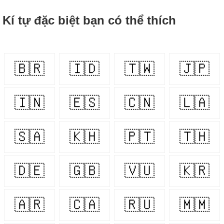
Kí tự đặc biệt bạn có thể thích
🇧🇷
🇮🇩
🇹🇼
🇯🇵
🇮🇳
🇪🇸
🇨🇳
🇱🇦
🇸🇦
🇰🇭
🇵🇹
🇹🇭
🇩🇪
🇬🇧
🇻🇺
🇰🇷
🇦🇷
🇨🇦
🇷🇺
🇲🇲