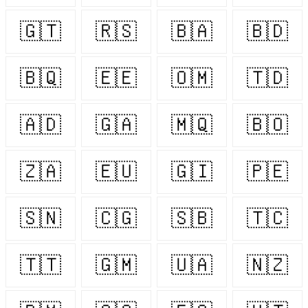
🇬🇹
🇷🇸
🇧🇦
🇧🇩
🇧🇶
🇪🇪
🇴🇲
🇹🇩
🇦🇩
🇬🇦
🇲🇶
🇧🇴
🇿🇦
🇪🇺
🇬🇮
🇵🇪
🇸🇳
🇨🇬
🇸🇧
🇹🇨
🇹🇹
🇬🇲
🇺🇦
🇳🇿