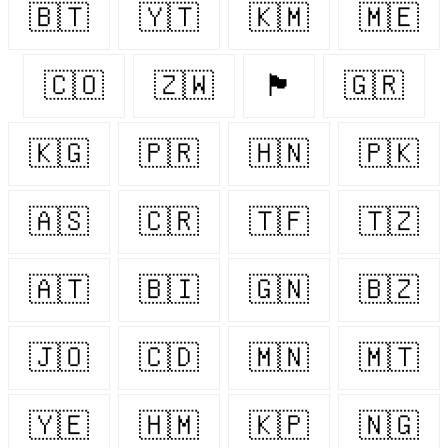
🇧🇹
🇾🇹
🇰🇲
🇲🇪
🇨🇴
🇿🇼
🏴󠁧󠁢󠁳󠁣󠁴󠁿
🇬🇷
🇰🇬
🇵🇷
🇭🇳
🇵🇰
🇦🇸
🇨🇷
🇹🇫
🇹🇿
🇦🇹
🇧🇮
🇬🇳
🇧🇿
🇯🇴
🇨🇩
🇲🇳
🇲🇹
🇾🇪
🇭🇲
🇰🇵
🇳🇬