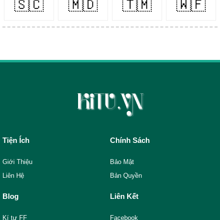
🇸🇨
🇲🇩
🇹🇲
🇼🇫
Tiện Ích
Chính Sách
Giới Thiệu
Bảo Mật
Liên Hệ
Bản Quyền
Blog
Liên Kết
Kí tự FF
Facebook