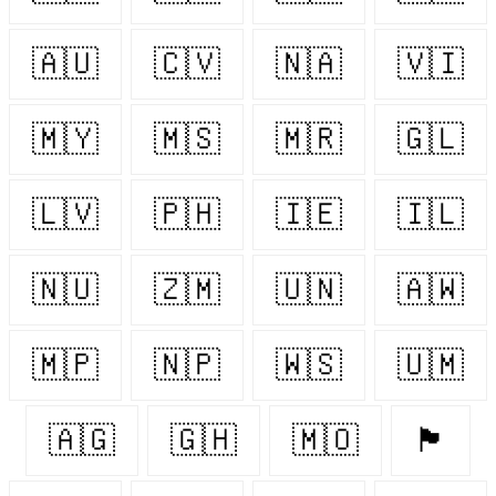
🇦🇺
🇨🇻
🇳🇦
🇻🇮
🇲🇾
🇲🇸
🇲🇷
🇬🇱
🇱🇻
🇵🇭
🇮🇪
🇮🇱
🇳🇺
🇿🇲
🇺🇳
🇦🇼
🇲🇵
🇳🇵
🇼🇸
🇺🇲
🇦🇬
🇬🇭
🇲🇴
🏴󠁧󠁢󠁥󠁮󠁧󠁿