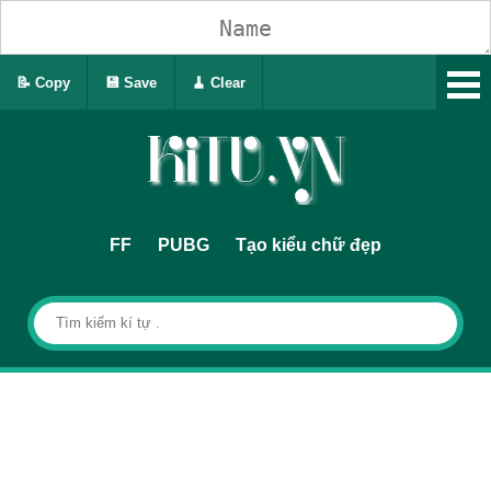
📝 Copy
💾 Save
🧹 Clear
FF
PUBG
Tạo kiểu chữ đẹp