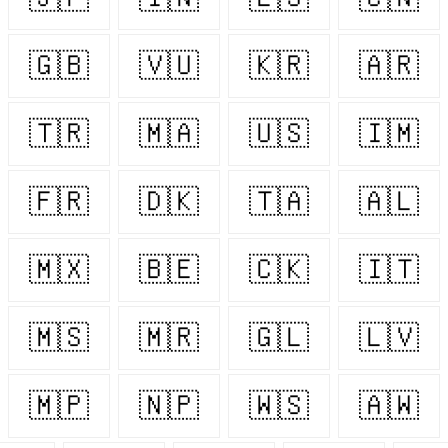
🇬🇧
🇻🇺
🇰🇷
🇦🇷
🇹🇷
🇲🇦
🇺🇸
🇮🇲
🇫🇷
🇩🇰
🇹🇦
🇦🇱
🇲🇽
🇧🇪
🇨🇰
🇮🇹
🇲🇸
🇲🇷
🇬🇱
🇱🇻
🇲🇵
🇳🇵
🇼🇸
🇦🇼