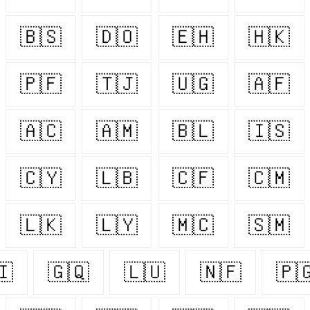
🇧🇸
🇩🇴
🇪🇭
🇭🇰
🇵🇫
🇹🇯
🇺🇬
🇦🇫
🇦🇨
🇦🇲
🇧🇱
🇮🇸
🇨🇾
🇱🇧
🇨🇫
🇨🇲
🇱🇰
🇱🇾
🇲🇨
🇸🇲
🇮
🇬🇶
🇱🇺
🇳🇫
🇵