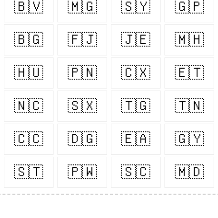
🇧🇻
🇲🇬
🇸🇾
🇬🇵
🇧🇬
🇫🇯
🇯🇪
🇲🇭
🇭🇺
🇵🇳
🇨🇽
🇪🇹
🇳🇨
🇸🇽
🇹🇬
🇹🇳
🇨🇨
🇩🇬
🇪🇦
🇬🇾
🇸🇹
🇵🇼
🇸🇨
🇲🇩