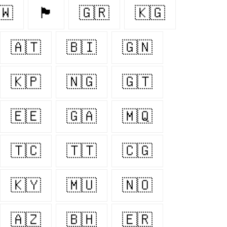
🇼
🏴󠁧󠁢󠁳󠁣󠁴󠁿
🇬🇷
🇰🇬
🇦🇹
🇧🇮
🇬🇳
🇰🇵
🇳🇬
🇬🇹
🇪🇪
🇬🇦
🇲🇶
🇹🇨
🇹🇹
🇨🇬
🇰🇾
🇲🇺
🇳🇴
🇦🇿
🇧🇭
🇪🇷