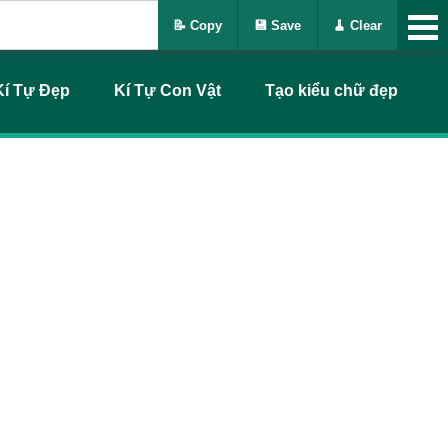
📝 Copy
💾 Save
🧹 Clear
Kí Tự Đẹp
Kí Tự Con Vật
Tạo kiểu chữ đẹp