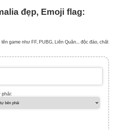
alia đẹp, Emoji flag:
o tên game như FF, PUBG, Liên Quân... độc đáo, chất
ự phải: