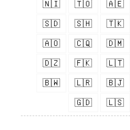
🇳🇮
🇹🇴
🇦🇪
🇸🇩
🇸🇭
🇹🇰
🇦🇴
🇨🇶
🇩🇲
🇩🇿
🇫🇰
🇱🇹
🇧🇼
🇱🇷
🇧🇯
🇬🇩
🇱🇸