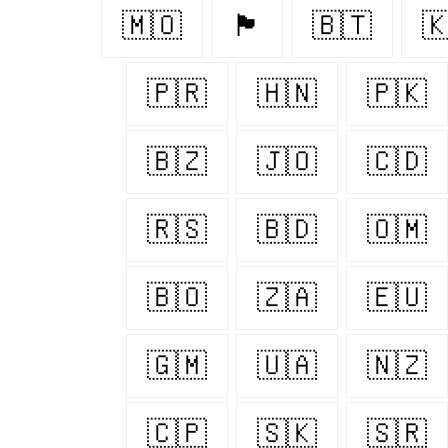
🇲🇴
🏴󠁧󠁢󠁥󠁮󠁧󠁿
🇧🇹

🇵🇷
🇭🇳
🇵🇰
🇧🇿
🇯🇴
🇨🇩
🇷🇸
🇧🇩
🇴🇲
🇧🇴
🇿🇦
🇪🇺
🇬🇲
🇺🇦
🇳🇿
🇨🇵
🇸🇰
🇸🇷