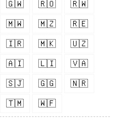
🇬🇼
🇷🇴
🇷🇼
🇲🇼
🇲🇿
🇷🇪
🇮🇷
🇲🇰
🇺🇿
🇦🇮
🇱🇮
🇻🇦
🇸🇯
🇬🇬
🇳🇷
🇹🇲
🇼🇫