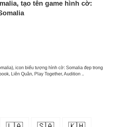
omalia, tạo tên game hình cờ:
 Somalia
Somalia), icon biểu tượng hình cờ: Somalia đẹp trong
ok, Liên Quân, Play Together, Audition ..
🇱🇦
🇸🇦
🇰🇭