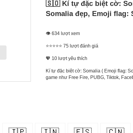
🇸🇴 Kí tự đặc biệt cờ: S
Somalia đẹp, Emoji flag:
👁 634 lượt xem
⭐⭐⭐⭐⭐ 75 lượt đánh giá
💖
10
lượt yêu thích
Kí tự đặc biệt cờ: Somalia ( Emoji flag: 
game như Free Fire, PUBG, Tiktok, Facebo
🇯🇵
🇮🇳
🇪🇸
🇨🇳