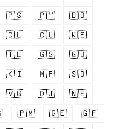
🇵🇸
🇵🇾
🇧🇧
🇨🇱
🇨🇺
🇰🇪
🇹🇱
🇬🇸
🇬🇺
🇰🇮
🇲🇫
🇸🇴
🇻🇬
🇩🇯
🇳🇪

🇵🇲
🇬🇪
🇬🇫