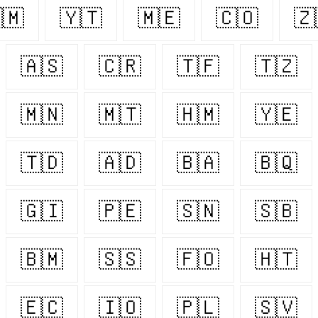
🇲
🇾🇹
🇲🇪
🇨🇴
🇿
🇦🇸
🇨🇷
🇹🇫
🇹🇿
🇲🇳
🇲🇹
🇭🇲
🇾🇪
🇹🇩
🇦🇩
🇧🇦
🇧🇶
🇬🇮
🇵🇪
🇸🇳
🇸🇧
🇧🇲
🇸🇸
🇫🇴
🇭🇹
🇪🇨
🇮🇴
🇵🇱
🇸🇻