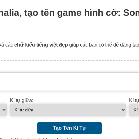
malia, tạo tên game hình cờ: Som
và các
chữ kiểu tiếng việt đẹp
giúp các bạn có thể dễ dàng tạ
Kí tự giữa:
Kí t
Tạo Tên Kí Tự