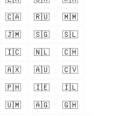
🇨🇦
🇷🇺
🇲🇲
🇯🇲
🇸🇬
🇸🇱
🇮🇨
🇳🇱
🇨🇭
🇦🇽
🇦🇺
🇨🇻
🇵🇭
🇮🇪
🇮🇱
🇺🇲
🇦🇬
🇬🇭