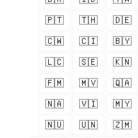
🇵🇹
🇹🇭
🇩🇪
🇨🇼
🇨🇮
🇧🇾
🇱🇨
🇸🇪
🇰🇳
🇫🇲
🇲🇻
🇶🇦
🇳🇦
🇻🇮
🇲🇾
🇳🇺
🇺🇳
🇿🇲