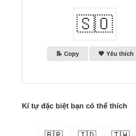
🇸🇴
📝 Copy
💖 Yêu thích
Kí tự đặc biệt bạn có thể thích
🇧🇷
🇮🇩
🇹🇼