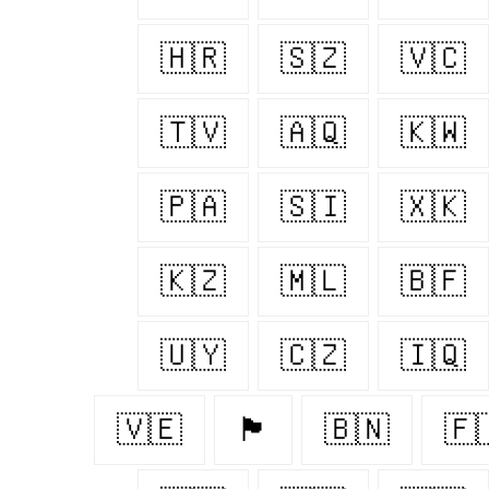
🇭🇷
🇸🇿
🇻🇨
🇹🇻
🇦🇶
🇰🇼
🇵🇦
🇸🇮
🇽🇰
🇰🇿
🇲🇱
🇧🇫
🇺🇾
🇨🇿
🇮🇶
🇻🇪
🏴󠁧󠁢󠁷󠁬󠁳󠁿
🇧🇳
🇫