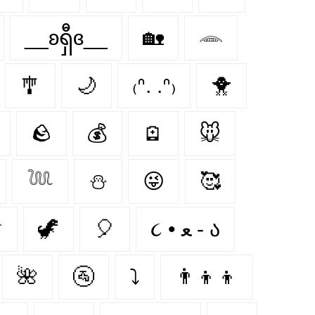
__ʚရှီɞ__
🏡
𓂎
🎐
🌙
₍ᐢ. .ᐢ₎
🐥
🪨
💰
🪫
🐭
𓆙
⛄
😜
🥰

🦖
🎈
૮ • ﻌ - ა⁩
🌺
🚰
⤵
👨‍👦‍👦