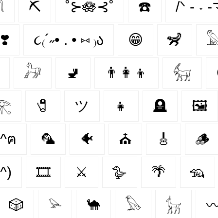

⛏️
˚⊱🪷⊰˚
☎️
/ᐠ - ˕ 
❣️
૮₍´˶• . • ⑅ ₎ა
😁
🦨

𓃗
🚽
👨‍👩‍👦
𓃶
𓂀
🧷
ツ
👧
🪦
🖼️
^•ﻌ•^ฅ
🦜
🐠
⛪
🎸
🪵
^)
🎞️
⚔️
🪿
🌴
🦡
🎲
𓅫
🐪
𓅃
𓃴
〰