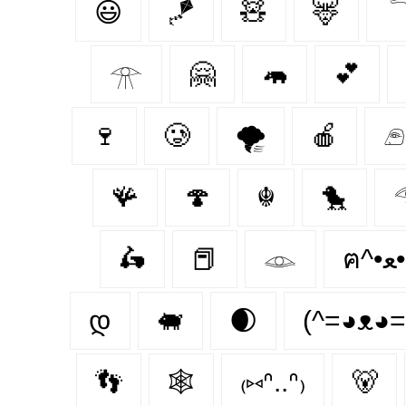
😃
🪁
🧸
🦌

𓁿
🤗
🦛
💕
🍷
🥲
🌪️
🍎
𓂉
🪸
🍄‍
☬
🐤
🛵
📕
𓁼
ฅ
დ
🐖
🌒
(^=◕ᴥ◕=
👣
🕸️
₍⑅ᐢ..ᐢ₎
🐻