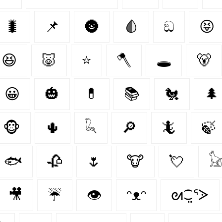
🐛
📌
🌚
🩸
ඞ
😝
😆
🐷
⭐
🪓
🕳️
🐻‍
😀
🎃
💊
📚
🐔
🌲
🐵
🌵
𓆗
🔎
🦎
🍃
🐟
🥀
🌷
🐮
💘

🎥
☔
👁️
ᵔᴥᵔ
ᘛ⁐̤ᕐᐷ