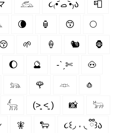
-マ
𓃹
૮₍•᷄ ࡇ •᷅₎ა
📮

🌘
🏮
😙
🌕
😚
🌱
🍦
🐿
🦍
🌔
🔮
-ˋˏ✄
🐽
𓃬
🌹
𓁺
🧄
𓃲
(˃͈ ˂͈ )
📸
𓃽
️
🧚
🐑
૮꒰◞ ˕ ◟ ྀི꒱ა