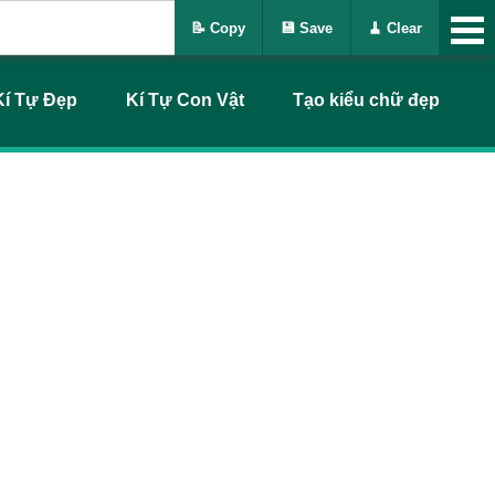
📝 Copy
💾 Save
🧹 Clear
Kí Tự Đẹp
Kí Tự Con Vật
Tạo kiểu chữ đẹp