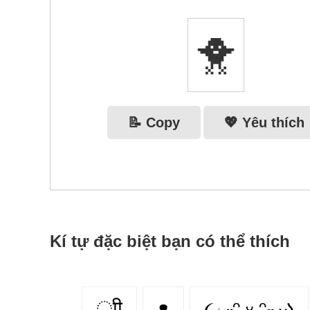
🐥
📝 Copy
💖 Yêu thích
Kí tự đặc biệt bạn có thể thích
ूाीू
ᴥ
૮₍ ˶ᵔ ᵕ ᵔ˶ ₎ა