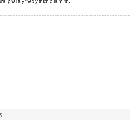
ữa, phải tùy theo ý thích của mình.
ng