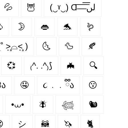
💦
🦉
(‿ˠ‿) Ɑ͞ ̶͞ ̶͞ ̶͞ لں͞

🌛
👄
🐬
🪱
˚ ˃̣̣̥⌓˂̣̣̥ )
🌜
🦆
🍂
💞
₍^. .^₎⟆
🦇
🔍
꒱ა
🤤
૮ ․ ․ ྀིა
😗
•⩊•
🪰
𓆉
🐿️

シ
🦝
🦄
🐈‍