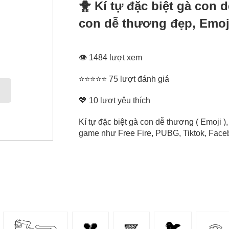
🐥 Kí tự đặc biệt gà con 
con dễ thương đẹp, Emoji
👁 1484 lượt xem
⭐⭐⭐⭐⭐ 75 lượt đánh giá
💖
10
lượt yêu thích
Kí tự đặc biệt gà con dễ thương ( Emoji 
game như Free Fire, PUBG, Tiktok, Facebo
𓀐𓂸
💔
🪽
🐦
𓁻