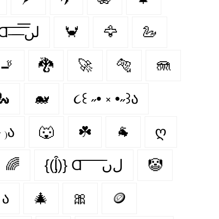
● █▀█▄ Ɑ͞ ̶͞ ̶͞ ̶͞ لں͞
🦀
🦅
🦢
🚬
🐉
🚀
🐅
🪼
🐍
🐋
૮꒰ ˶• ༝ •˶꒱ა
 ₎ა
🐺
☘️
🐐
ღ
🌈
{(ᶅ͒)} Ɑ͞ ͞ ͞ ͞ ͞ ﻝﮞ
🤡
ﻌ - ა
🎄
🎀
🪙