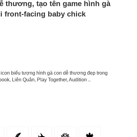
dễ thương, tạo tên game hình gà
 front-facing baby chick
), icon biểu tượng hình gà con dễ thương đẹp trong
ok, Liên Quân, Play Together, Audition ..
🪶
✈️
🪷
🍁