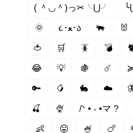
( ＾◡＾)っ✂╰⋃╯
╰
🌞
૮･ﻌ･ა
🐃
🐰
🍅
🛒
🪳
💣

😂
💡
🍇
☄️
≽
🔑
🥭
🐇
☁️

🍒
🍨
/ᐠ • ˕ •マ ?
👶
😛
🍧
🍗