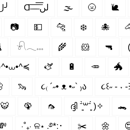
⋃╯
Ɑ͞ ̶͞ ̶͞ ̶͞ لں͞
🌫️
🌝
🐌
📷
💵
🐆
❄️
🐙


𓍯𓂃𓏧
🌾
🐹
🔫
(
^•⩊•^≼
🫏
🔋
🥕
🐲

🦦
૮₍ ´˶• ᴥ •˶` ₎ა
૮꒰˶ - ˕ -
🐯
🦚
🦟
ദ്ദി ˉ͈̀꒳ˉ͈́ )✧
🐊
💸
⋅˚₊‧ ଳ⋆ .࿔*:･
✂️
🌼
