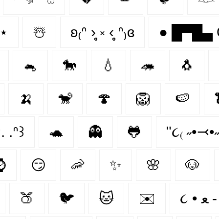
⋆
☃️
ʚ₍ᐢ ›̥̥̥ ༝ ‹̥̥̥ ᐢ₎ɞ
🐁
🐎
💧
🦔
🐧
🍌
🐒
🍄
🦁
🍉
. .ᐢ꒱
🐢
👻
🐸
"૮₍ ˶•⤙•˶
⌚
😏
🦐
✨
🌸
🐶
🍑
🐦‍
🐱
✉️
૮ • 