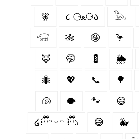
🧚‍
૮ ⚆ﻌ⚆ა
𓅂
𓃟
🎋
🤪
🦩
🦊
🤭
💈
🌦️
🐜
💖
📞
🌳
🐚
🐡
🐾
😄
໒꒰ྀིᵔ ᵕ ᵔ ꒱ྀི১
😅
🐳