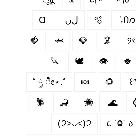
Ɑ͞ ͞ ͞ ͞ ͞ ͞ ͞ ͞ لﮞ
🫧
݁ ˖Ი
🍓
🦈
💎
🦑
୨ৎ
🔪
🕊️
👁
🍀
˚ ༘ ೀ⋆.˚
🍬
🌻
꒰ᐢ
🕷
🦂
🐝
🌊
(੭˃ᴗ˂)੭
૮ ˙Ⱉ˙ ა