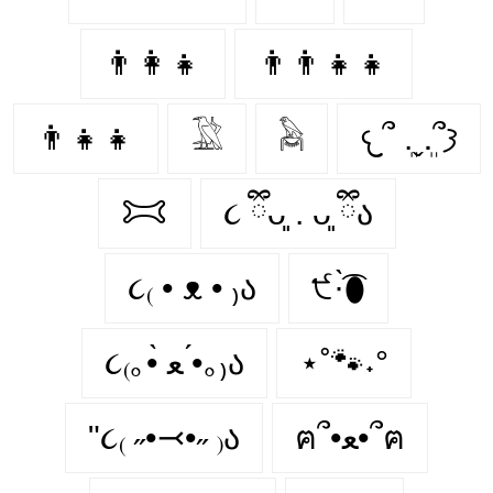
👨‍👩‍👧
👨‍👨‍👧‍👧
👨‍👧‍👧
𓅁
𓅉
𐔌՞ ܸ.ˬ.ܸ՞𐦯
𐂯
૮ ྀིᴗ͈ . ᴗ͈ ྀིა
૮₍ • ᴥ • ₎ა
੯·̀͡⬮
૮₍｡•̀ ﻌ •́｡₎ა
⋆˚🐾˖°
"૮₍ ˶•⤙•˶ ₎ა
ฅ՞•ﻌ•՞ฅ