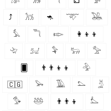
𓅮
𓃘
𓆔
⚁
𓅚
⤴
𓃡
🦘
𓄅
𓅒
𓅘
𓆕
𓆢
👩‍👦‍👦
𓄀
𓃫
𓅝
𓃒
𓅡
🂠
👨‍👨‍👦‍👦
𓅲
🇨🇬
𓅨
𓅀
𓅌
𓄄
𓅜
𓅸
👨‍👨‍👦
𓅏