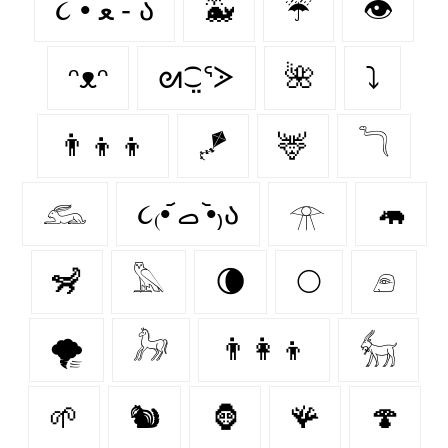
૮ • ﻌ - ა⁩
🐳
☔
👁️
ᵔᴥᵔ
ᘛ⁐̤ᕐᐷ
🌺
⤵
👨‍👦‍👦
🪁
🦌
𓆓
𓃹
૮₍•᷄ ࡇ •᷅₎ა
𓁿
🦛
🦨
𓅓
🌘
🌕
𓂉
🌪️
𓃗
👨‍👩‍👦
𓃶
🌱
🐿
🦍
🪸
🍄‍