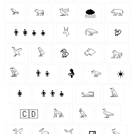
𓅩
𓃔
𓅛
🌨️
𓃯
👨‍👩‍👧‍👧
𓄃
𓅼
🦃
𓅯
𓅱
🦤
𓄁
𓃷
𓅳
👨‍👦
🤱
𓅰
☀️
👩‍
👨‍👨‍👧
𓆒
𓄿
🇨🇩
𓃦
𓅊
𓅬