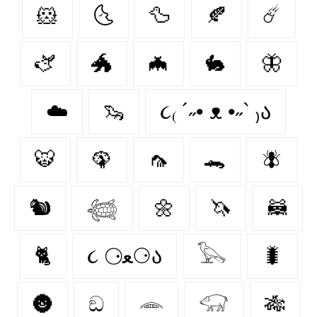
🐹
🌜
🦆
🍂
☄️
🫏
🐲
🦇
🐇
🦋
☁️
🦦
૮₍ ´˶• ᴥ •˶` ₎ა
🐯
🦚
🦟
🐊
🪰
🐿️
𓆉
🌼
🦄
🦝
🐈‍
૮ ⚆ﻌ⚆ა
𓅂
🐛
🌚
ඞ
𓂎
𓃟
🎋