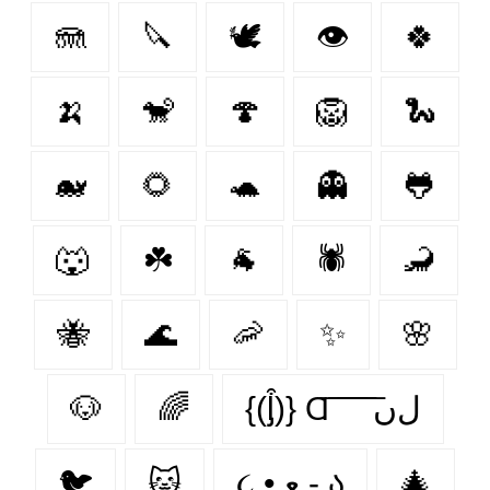
🪼
🔪
🕊️
👁
🍀
🍌
🐒
🍄
🦁
🐍
🐋
🌻
🐢
👻
🐸
🐺
☘️
🐐
🕷
🦂
🐝
🌊
🦐
✨
🌸
🐶
🌈
{(ᶅ͒)} Ɑ͞ ͞ ͞ ͞ ͞ ﻝﮞ
🐦‍
🐱
૮ • ﻌ - ა
🎄