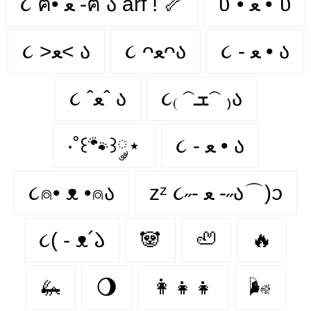
υ´• ﻌ •`υ
૮ ฅ• ﻌ -ฅ ა arf ! 🦴
૮ - ﻌ • ა⁩
૮ ᴖﻌᴖა
૮ >ﻌ< ა
૮₍ 𝁽ܫ𝁽 ₎ა
૮ ˆﻌˆ ა
‧˚꒰🐾꒱༘⋆
૮ - ﻌ • ა
૮⍝• ᴥ •⍝ა
zᶻ ૮˶- ﻌ -˶ა⌒)ᦱ
૮( - ᴥ՛𑁬
🐼
🦥
🔥
🦗
🌖
👩‍👧‍👧
🌬️