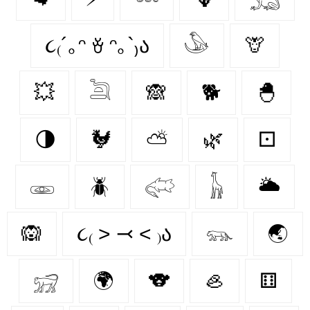
૮₍´｡ᵔ ꈊ ᵔ｡`₎ა
𓅇
🦒
💥
𓆖
🙈
🐕
🐣
🌗
🐓
⛅
🌿
⚀
𓁾
🪲
𓅾
𓃱
🌥️
🙉
૮₍ ˃ ⤙ ˂ ₎ა
𓃮
🌏
𓃸
🌍
🐨
🦪
⚅