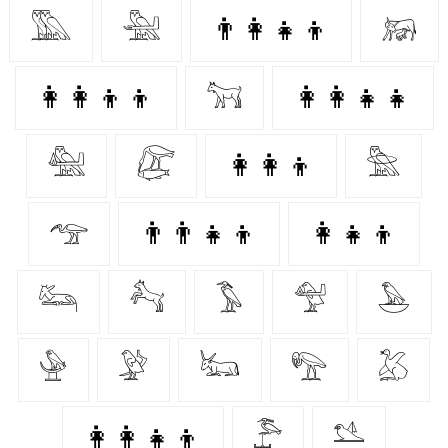
𓅔
𓅖
👨‍👩‍👧‍👦
𓃖
👩‍👩‍👦‍👦
𓃙
👩‍👩‍👧‍👧
𓅕
𓅻
👩‍👩‍👦
𓅗
𓅠
👨‍👨‍👧‍👦
👩‍👧‍👦
𓃛
𓃚
𓅣
𓅵
𓅅
𓅈
𓅶
𓃜
𓅟
𓅷
👩‍👩‍👧‍👦
𓅤
𓅎