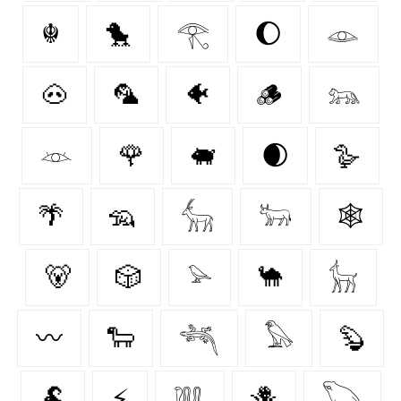
☬
🐤
𓂀
🌔
𓁼
🐽
🦜
🐠
🪵
𓃬
𓁺
🌹
🐖
🌒
🪿
🌴
🦡
𓃲
𓃽
🕸️
🐻
🎲
𓅫
🐪
𓃴
〰️
🐑
𓆈
𓅃
🦫
🐏
⚡
𓆚
🪻
𓆏