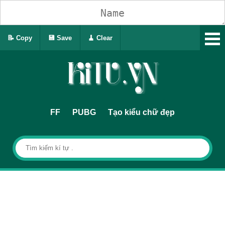
📝 Copy
💾 Save
🧹 Clear
FF
PUBG
Tạo kiểu chữ đẹp