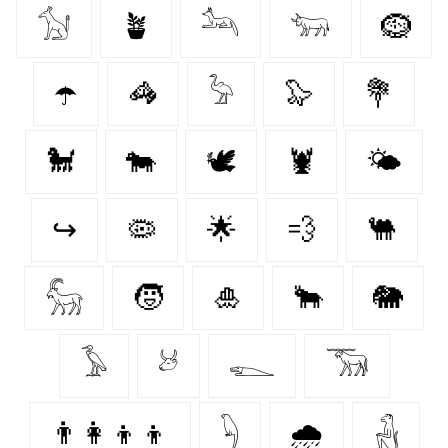
𓃩
🪴
𓃢
𓃓
🪹
☂️
🦓
𓅦
🦭
💐
🐩
🐄
🕊
🦞
🌤️
↪
🦠
🌟
💨
🐫
𓃵
🧒
🎍
🐂
🐘
𓅥
𓃾
𓆍
𓃝
👨‍👩‍👦‍👦
𓆐
🌧️
𓃻