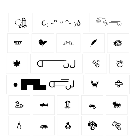
ूाीू
૮₍ ˶ᵔ ᵕ ᵔ˶ ₎ა
𓀐𓂸
🪽
🐦
𓁻
🪶
🪷
🍁
Ɑ͞ ͞ ͞ ͞ ͞ ͞ ͞ ͞ لﮞ
🫧
☃️
● █▀█▄ Ɑ͞ ̶͞ ̶͞ ̶͞ لں͞
🦀
🦅
🦢
🦈
🦑
🐁
🐎
💧
🦔
🐧
🐉
🐅