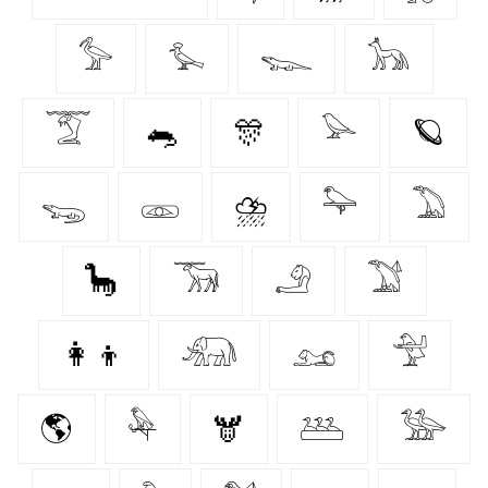
𓅞
𓅙
𓆊
𓃥
𓄆
🐀
🎊
𓅪
🪐
𓆌
𓁽
⛈️
𓅍
𓅐
🦕
𓃞
𓄂
𓅑
👩‍👦
𓃰
𓃭
𓅴
🌎
𓅆
🫎
𓅹
𓅺