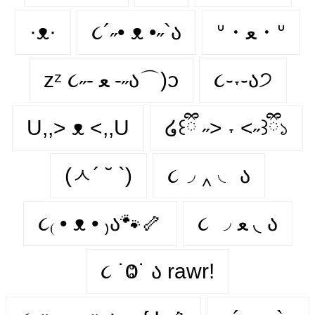
·ᴥ·
૮´˶• ᴥ •˶`ა
ᐡ・ﻌ・ᐡ
zᶻ ૮˶- ﻌ -˶ა⌒)ᦱ
૮֊˕֊ა੭
U,,> ᴥ <,,U
໒꒰ྀི ˶> ˕ <˶꒱ྀི১
(ㅅ´ ˘ `)
૮◞ ‸ ◟ ა
૮₍ • ᴥ • ₎ა🐾🦴
૮ ◞ ﻌ ◟ ა
૮ ˙Ⱉ˙ ა rawr!