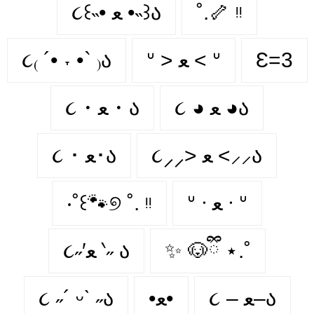
૮꒰˵• ﻌ •˵꒱ა
˚.🦴 ᵎᵎ
૮₍ ´• ˕ •` ₎ა
ᐡ > ﻌ < ᐡ
Ɛ=3
૮ ◕ ﻌ ◕ა
૮・ﻌ・ა
૮⸝⸝> ﻌ <⸝⸝ა
૮ ･ ﻌ･ა
‧˚꒰🐾୭ ˚. ᵎᵎ
ᐡ ᐧ ﻌ ᐧ ᐡ
૮˶′ﻌ ‵˶ ა
✨ 🐶ྀི ⋆.˚
૮ ˶´ ᵕˋ ˶ა
•ﻌ•
૮ – ﻌ–ა