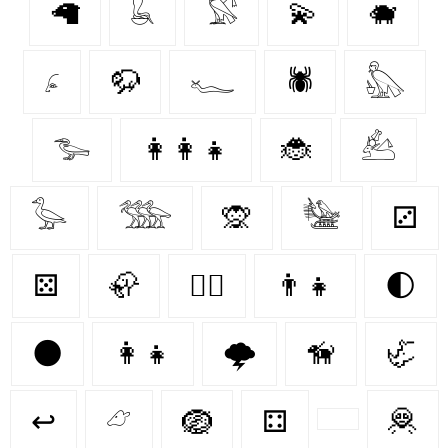
🦙
𓆘
𓅄
💫
🐗
𓂊
🦬
𓆑
🕷️
𓅽
𓅧
👩‍👩‍👧
🐞
𓃕
𓅭
𓅢
🙊
𓅋
⚂
⚄
🦣
🐕‍🦺
👨‍👧
🌓
🌑
👩‍👧
🌩️
🦮
🦏
↩
𓃿
🪺
⚃
🦧