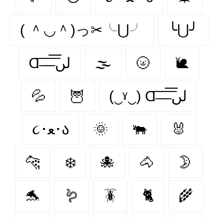
( ＾◡＾)っ✂╰⋃╯
╰⋃╯
Ɑ͞ ̶͞ ̶͞ ̶͞ لں͞
🌫️
🌝
🐌
💦
🦉
(‿ˠ‿) Ɑ͞ ̶͞ ̶͞ ̶͞ لں͞
૮･ﻌ･ა
🌞
🐃
🐰
🐆
❄️
🐙
🐴
🌛
🐬
🪱
🪳
🐈
🌾