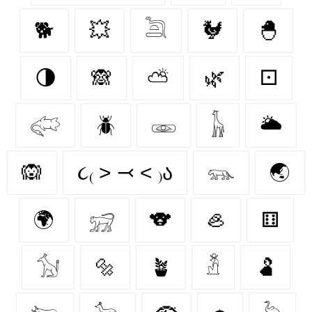
🐕
💥
𓆖
🐓
🐣
🌗
🙈
⛅
🌿
⚀
𓅾
🪲
𓁾
𓃱
🌥️
🙉
૮₍ ˃ ⤙ ˂ ₎ა
𓃮
🌏
🌍
𓃸
🐨
🦪
⚅
𓃩
🔩
🪴
𓁳
🫃