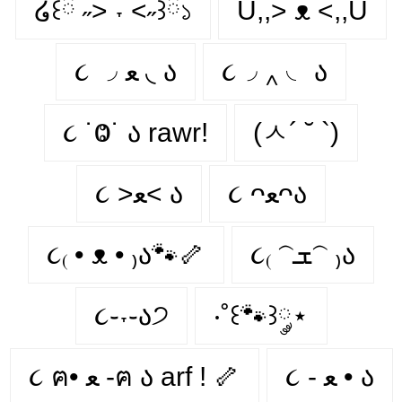
໒꒰ྀི ˶> ˕ <˶꒱ྀི১
U,,> ᴥ <,,U
૮ ◞ ﻌ ◟ ა
૮◞ ‸ ◟ ა
૮ ˙Ⱉ˙ ა rawr!
(ㅅ´ ˘ `)
૮ ᴖﻌᴖა
૮ >ﻌ< ა
૮₍ • ᴥ • ₎ა🐾🦴
૮₍ 𝁽ܫ𝁽 ₎ა
૮֊˕֊ა੭
‧˚꒰🐾꒱༘⋆
૮ - ﻌ • ა⁩
૮ ฅ• ﻌ -ฅ ა arf ! 🦴