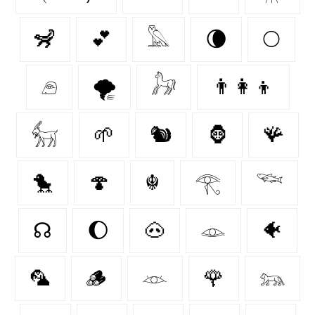
🦨
💕
𓅓
🌘
🌕
𓂉
🌪️
𓃗
👨‍👩‍👦
𓃶
🌱
🐿
🦍
🪸
🐤
🍄‍
☬
𓂀
𓆝
☊
🌔
🐽
𓁼
🐠
🦜
🪵
𓁺
🌹
𓃬