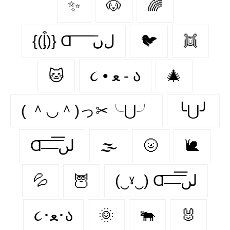
✨
🐶
🌈
{(ᶅ͒)} Ɑ͞ ͞ ͞ ͞ ͞ ﻝﮞ
🐦‍
👯‍
🐱
૮ • ﻌ - ა
🎄
( ＾◡＾)っ✂╰⋃╯
╰⋃╯
Ɑ͞ ̶͞ ̶͞ ̶͞ لں͞
🌫️
🌝
🐌
💦
🦉
(‿ˠ‿) Ɑ͞ ̶͞ ̶͞ ̶͞ لں͞
૮･ﻌ･ა
🌞
🐃
🐰