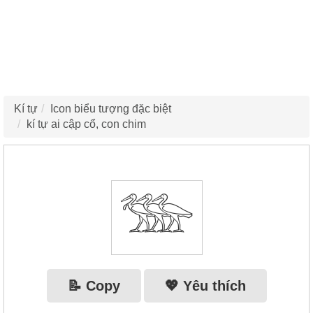
Kí tự
Icon biểu tượng đặc biệt
kí tự ai cập cổ, con chim
𓅢
📝 Copy
💖 Yêu thích