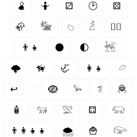
🫄
🤷
⚂
🕑
⚄
🦣
𓅋
𓆇
𓁢
🐕‍🦺
👨‍👧
🌑
🌓
𓆥
🌩️
🦮
🦏
👩‍👧
𓃿
↩
🪺
𓅩
𓆂
🦧
🧴
𓃔
𓅛
⚃
𓃯
👨‍👩‍👧‍👧
🌨️
🍟
𓅼