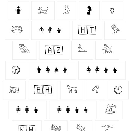
🤷‍
𓃫
𓄄
🤰
🏺
𓅸
👨‍👨‍👦
🇭🇹
𓅜
𓅔
🇦🇿
𓅏
𓅖
🕝
👨‍👩‍👧‍👦
👩‍👩‍👦‍👦
𓃖
🇧🇭
𓃙
𓆁
🕛
👩‍👩‍👦
👩‍👩‍👧‍👧
𓅻
🇰🇼
𓅕
𓅗
𓆀