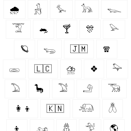
🌧️
𓃻
𓅙
𓃥
𓆊
𓄆
🐀
🍸
🎊
𓅪
🪐
𓆌
🇯🇲
🧣
𓁽
🇱🇨
⛈️
❖
𓅍
𓅐
🦕
𓅑
𓄂
𓃞
👩‍👦
🇰🇳
𓃰
𓆦
👦
𓃭
𓆣
𓅴
🌎