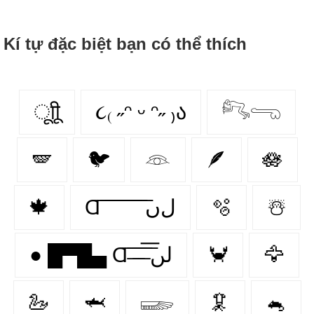
Kí tự đặc biệt bạn có thể thích
ूाीू
૮₍ ˶ᵔ ᵕ ᵔ˶ ₎ა
𓀐𓂸
🪽
🐦
𓁻
🪶
🪷
🍁
Ɑ͞ ͞ ͞ ͞ ͞ ͞ ͞ ͞ لﮞ
🫧
☃️
● █▀█▄ Ɑ͞ ̶͞ ̶͞ ̶͞ لں͞
🦀
🦅
🦢
🦈
𓆃
🦑
🐁