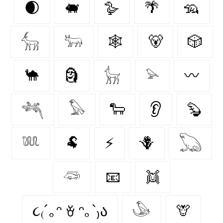
🌒
🐖
🪿
🌴
🦡
𓃲
𓃽
🕸️
🐻
🎲
🐪
🗿
𓃴
𓅫
〰️
𓆈
𓅃
🐑
👂
🦫
𓆚
🐏
⚡
🪻
𓆏
𓆛
📧
👯
૮₍´｡ᵔ ꈊ ᵔ｡`₎ა
𓅇
🦒