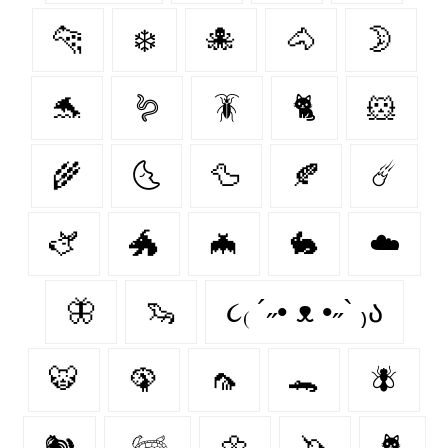
🐆
❄️
🐙
🐴
🌛
🐬
🪱
🪳
🐈
🐹
🌾
🌜
🦆
🍂
☄️
🫏
🐲
🦇
🐇
☁️
🦋
🦦
૮₍ ´˶• ᴥ •˶` ₎ა
🐯
🦚
🦟
🐊
🪰
🐿️
𓆉
🌼
🦄
🐈‍