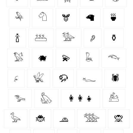
𓅆
𓄇
🫎
🦙
🍵
🍾
𓅹
𓅺
𓂈
⚱️
𓅄
🐗
💫
𓆘
𓆞
𓂊
𓆤
🦬
𓆑
🕷️
𓅧
𓅽
👩‍👩‍👧
𓃕
𓅭
🐞
🧢
𓅢
🙊