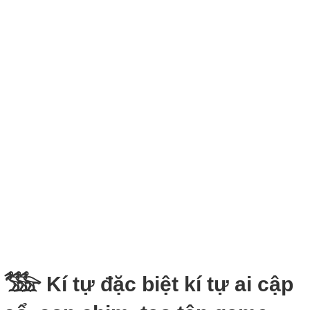
𓅢 Kí tự đặc biệt kí tự ai cập