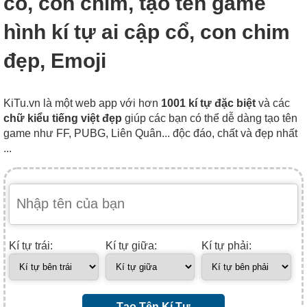
cổ, con chim, tạo tên game
hình kí tự ai cập cổ, con chim
đẹp, Emoji
KiTu.vn là một web app với hơn
1001 kí tự đặc biệt
và các
chữ kiểu tiếng việt đẹp
giúp các bạn có thể dễ dàng tạo tên
game như FF, PUBG, Liên Quân... độc đáo, chất và đẹp nhất
...
Kí tự trái:
Kí tự giữa:
Kí tự phải:
Tạo Tên Kí Tự