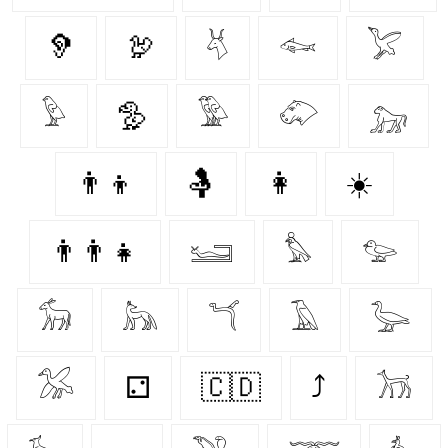
🦻
🦃
𓄃
𓆜
𓅯
𓅱
🦤
𓅳
𓄁
𓃷
👨‍👦
🤱
👩‍
☀️
👨‍👨‍👧
𓆒
𓅊
𓅰
𓃘
𓃦
𓆔
𓄿
𓅬
𓅮
⚁
🇨🇩
⤴
𓃡