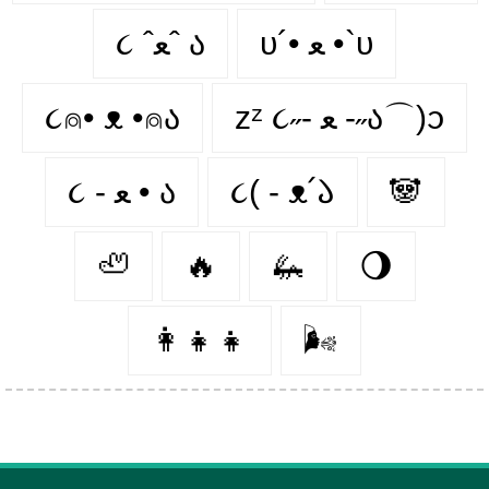
υ´• ﻌ •`υ
૮ ˆﻌˆ ა
૮⍝• ᴥ •⍝ა
zᶻ ૮˶- ﻌ -˶ა⌒)ᦱ
૮ - ﻌ • ა
૮( - ᴥ՛𑁬
🐼
🦥
🔥
🦗
🌖
👩‍👧‍👧
🌬️