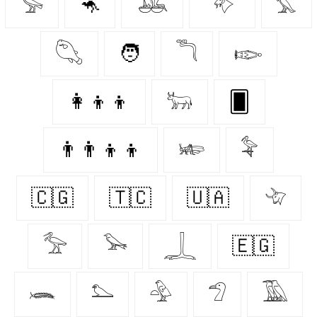
𓅚
🦘
𓅒
𓄅
𓅘
𓆡
🧑
𓆕
𓆢
👩‍👦‍👦
𓃒
🂠
👨‍👨‍👦‍👦
𓆧
𓅝
🇨🇬
🇹🇨
🇺🇦
𓄀
𓅡
𓅨
𓆆
🇪🇬
𓆨
𓅌
𓅲
𓅿
𓅀