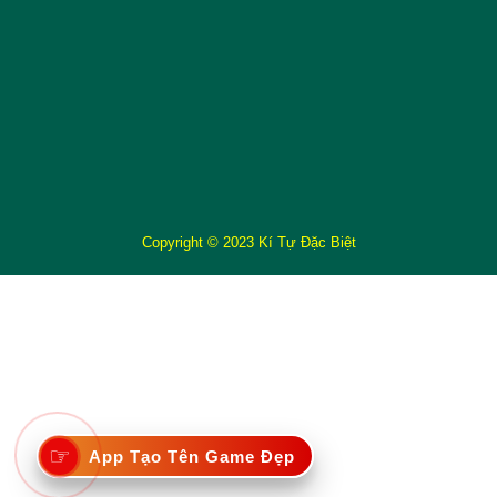
Copyright © 2023 Kí Tự Đặc Biệt
☞
App Tạo Tên Game Đẹp