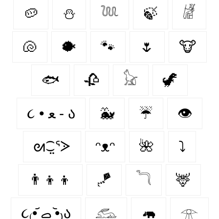
🥔
⛄
𓆙
🍃
𓁈
🐚
🐡
🐾
🌷
🐮
🐟
🥀
𓃠
🦖
૮ • ﻌ - ა⁩
🐳
☔
👁️
ᘛ⁐̤ᕐᐷ
ᵔᴥᵔ
🌺
⤵
👨‍👦‍👦
🪁
𓆓
🦌
૮₍•᷄ ࡇ •᷅₎ა
𓃹
🦛
𓁿