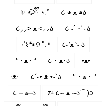
✨ 🐶ྀི ⋆.˚
૮ ◕ ﻌ ◕ა
૮⸝⸝> ﻌ <⸝⸝ა
૮ ˶´ ᵕˋ ˶ა
‧˚꒰🐾୭ ˚. ᵎᵎ
૮˶′ﻌ ‵˶ ა
•ﻌ•
૮ ･ ﻌ･ა
ᐡ ᐧ ﻌ ᐧ ᐡ
·ᴥ·
૮´˶• ᴥ •˶`ა
ᐡ・ﻌ・ᐡ
zᶻ ૮˶- ﻌ -˶ა⌒)ᦱ
૮ – ﻌ–ა