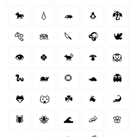
🐎
💧
🦔
🐧
🐉
🐅
🪼
🔪
🎧
🕊️
👁
🍀
🐒
🍄
🦁
🐍
🐋
🌻
🐢
👻
🐸
🐺
☘️
🐐
🦂
🕷
🐝
🌊
🦐
🌸