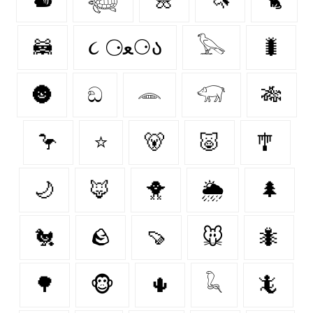
🦝
૮ ⚆ﻌ⚆ა
𓅂
🐛
🌚
ඞ
𓂎
𓃟
🎋
🦩
⭐
🐻‍
🐷
🎐
🌙
🦊
🐥
🌦️
🌲
🐔
🪨
🍠
🐭
🐜
🌳
🐵
🌵
𓆗
🦎