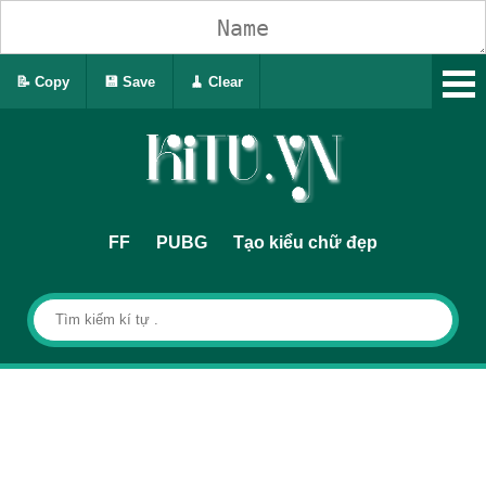
📝 Copy
💾 Save
🧹 Clear
FF
PUBG
Tạo kiểu chữ đẹp