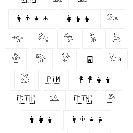
👨‍👨‍👧‍👦
👩‍👧‍👦
𓃛
𓅠
𓃚
𓅵
𓅣
𓅅
𓅈
𓅟
𓅶
🧾
𓃜
𓅷
🇵🇲
👩‍👩‍👧‍👦
🇸🇭
𓅎
🇵🇳
𓅤
👨‍👩‍👧
👨‍👨‍👧‍👧