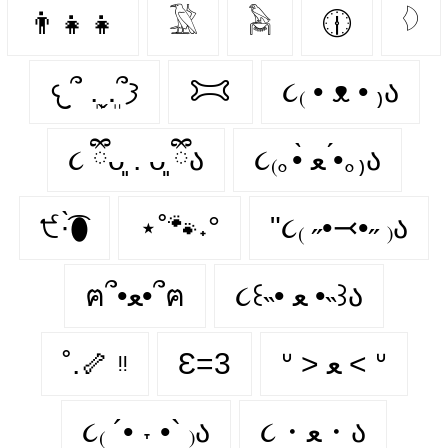
👨‍👧‍👧
𓅁
𓅉
🕧
𓆠
𐔌՞ ܸ.ˬ.ܸ՞𐦯
𐂯
૮₍ • ᴥ • ₎ა
૮ ྀིᴗ͈ . ᴗ͈ ྀིა
૮₍｡•̀ ﻌ •́｡₎ა
੯·̀͡⬮
⋆˚🐾˖°
"૮₍ ˶•⤙•˶ ₎ა
૮꒰˵• ﻌ •˵꒱ა
ฅ՞•ﻌ•՞ฅ
˚.🦴 ᵎᵎ
Ɛ=3
ᐡ > ﻌ < ᐡ
૮₍ ´• ˕ •` ₎ა
૮・ﻌ・ა