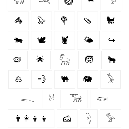
𓃓
𓃢
🪹
☂️
𓅦
🦓
🦭
💐
🩴
🐩
🐄
🕊
🦞
🌤️
↪
🦠
🌟
𓃵
🧒
🐂
🎍
💨
🐫
🐘
𓅥
𓆍
𓃾
𓃝
𓆟
👨‍👩‍👦‍👦
🧀
𓆐
𓅞