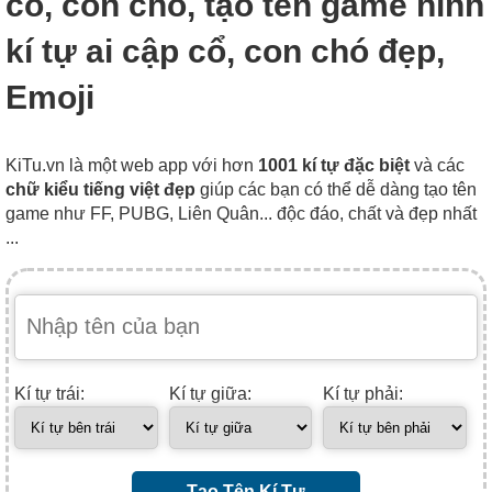
cổ, con chó, tạo tên game hình
kí tự ai cập cổ, con chó đẹp,
Emoji
KiTu.vn là một web app với hơn
1001 kí tự đặc biệt
và các
chữ kiểu tiếng việt đẹp
giúp các bạn có thể dễ dàng tạo tên
game như FF, PUBG, Liên Quân... độc đáo, chất và đẹp nhất
...
Kí tự trái:
Kí tự giữa:
Kí tự phải:
Tạo Tên Kí Tự