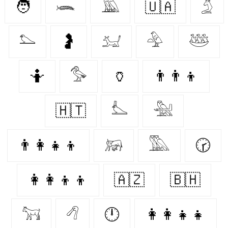
🧑
𓆨
𓅀
🇺🇦
𓄄
𓅌
🤰
𓃫
𓅲
𓅸
🤷‍
𓅜
🏺
👨‍👨‍👦
🇭🇹
𓅏
𓅖
👨‍👩‍👧‍👦
𓃖
𓅔
🕝
👩‍👩‍👦‍👦
🇦🇿
🇧🇭
𓃙
𓆁
🕛
👩‍👩‍👧‍👧