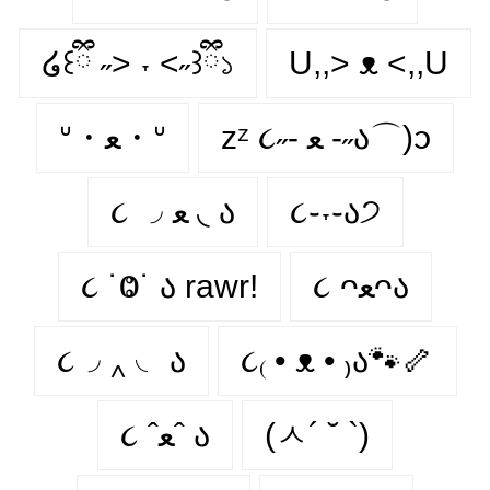
໒꒰ྀི ˶> ˕ <˶꒱ྀི১
U,,> ᴥ <,,U
zᶻ ૮˶- ﻌ -˶ა⌒)ᦱ
ᐡ・ﻌ・ᐡ
૮ ◞ ﻌ ◟ ა
૮֊˕֊ა੭
૮ ˙Ⱉ˙ ა rawr!
૮ ᴖﻌᴖა
૮◞ ‸ ◟ ა
૮₍ • ᴥ • ₎ა🐾🦴
૮ ˆﻌˆ ა
(ㅅ´ ˘ `)