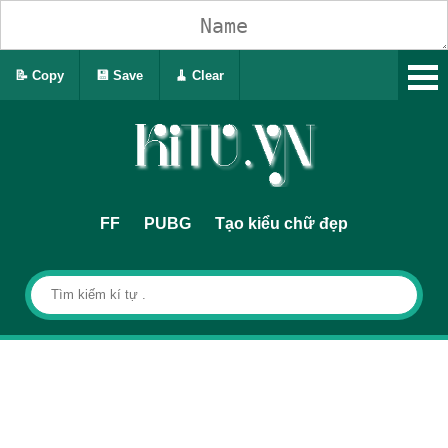
📝 Copy
💾 Save
🧹 Clear
FF
PUBG
Tạo kiểu chữ đẹp