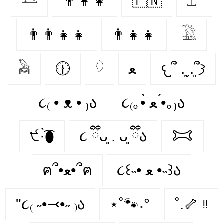
𓅎
👨‍👩‍👧
🇵🇳
𓅤
👨‍👨‍👧‍👧
👨‍👧‍👧
𓅁
𓅉
🕧
𓆠
ﻌ
𐔌՞ ܸ.ˬ.ܸ՞𐦯
૮₍ • ᴥ • ₎ა
૮₍｡•̀ ﻌ •́｡₎ა
੯·̀͡⬮
૮ ྀིᴗ͈ . ᴗ͈ ྀིა
𐂯
૮꒰˵• ﻌ •˵꒱ა
ฅ՞•ﻌ•՞ฅ
"૮₍ ˶•⤙•˶ ₎ა
⋆˚🐾˖°
˚.🦴 ᵎᵎ