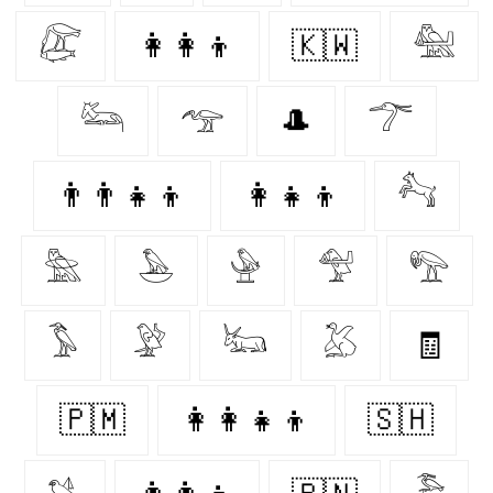
𓅻
👩‍👩‍👦
🇰🇼
𓅕
𓃛
𓅠
🎩
𓆀
👨‍👨‍👧‍👦
👩‍👧‍👦
𓃚
𓅗
𓅅
𓅈
𓅵
𓅟
𓅣
𓅶
𓃜
𓅷
🧾
🇵🇲
👩‍👩‍👧‍👦
🇸🇭