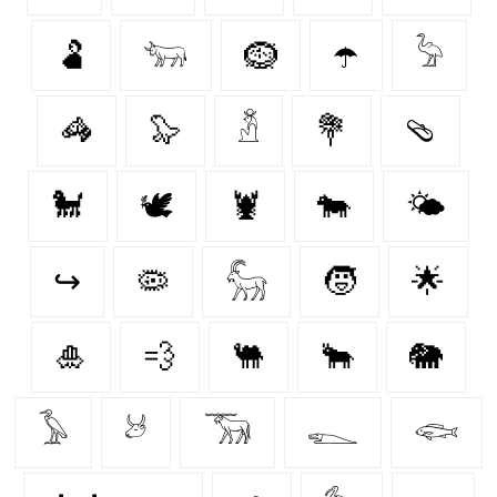
🫃
𓃓
🪹
☂️
𓅦
🦓
🦭
𓁳
💐
🩴
🐩
🕊
🦞
🐄
🌤️
↪
🦠
𓃵
🧒
🌟
🎍
💨
🐫
🐂
🐘
𓅥
𓃾
𓃝
𓆍
𓆟