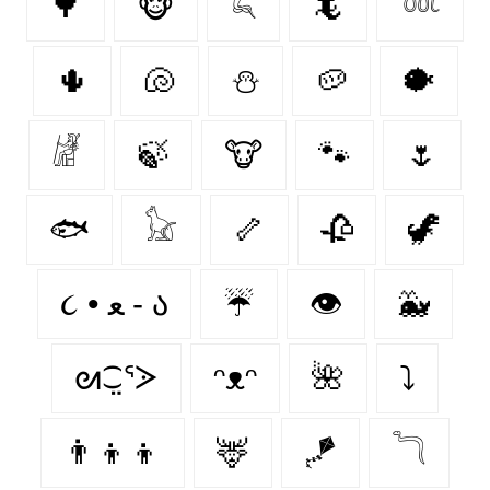
🌳
🐵
𓆗
🦎
𓆙
🌵
🐚
⛄
🥔
🐡
𓁈
🍃
🐮
🐾
🌷
🐟
𓃠
🦴
🥀
🦖
૮ • ﻌ - ა⁩
☔
👁️
🐳
ᘛ⁐̤ᕐᐷ
ᵔᴥᵔ
🌺
⤵
👨‍👦‍👦
🦌
🪁
𓆓