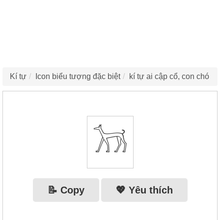
Kí tự
Icon biểu tượng đặc biệt
kí tự ai cập cổ, con chó
𓃡
📝 Copy
💖 Yêu thích