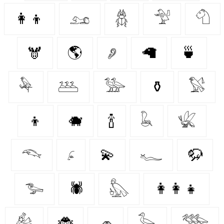
👩‍👦
𓃭
𓆣
𓅴
𓄇
🫎
🌎
𓂈
🦙
🍵
𓅆
𓅹
𓅺
⚱️
𓅄
👦
🐗
🍾
𓆘
𓆤
𓆞
𓂊
💫
𓆑
🦬
𓅧
🕷️
𓅽
👩‍👩‍👧
𓃕
🐞
🧢
𓅭
𓅢