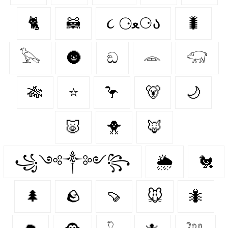
🐈‍
🦝
૮ ⚆ﻌ⚆ა
🐛
𓅂
🌚
ඞ
𓂎
𓃟
🎋
⭐
🦩
🐻‍
🌙
🐷
🐥
🦊
꧁༺༒༻꧂
🌦️
🐔
🌲
🪨
🍠
🐭
🐜