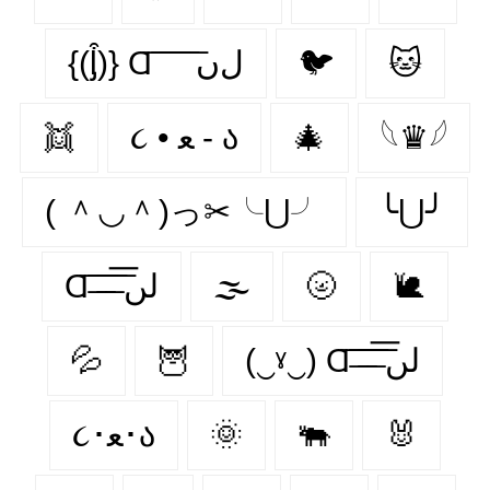
{(ᶅ͒)} Ɑ͞ ͞ ͞ ͞ ͞ ﻝﮞ
🐦‍
🐱
👯‍
૮ • ﻌ - ა
🎄
𓆩♛𓆪
( ＾◡＾)っ✂╰⋃╯
╰⋃╯
Ɑ͞ ̶͞ ̶͞ ̶͞ لں͞
🌫️
🌝
🐌
💦
🦉
(‿ˠ‿) Ɑ͞ ̶͞ ̶͞ ̶͞ لں͞
૮･ﻌ･ა
🌞
🐃
🐰