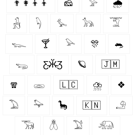
👨‍👩‍👦‍👦
🧀
𓅞
🌧️
𓃻
𓆐
𓅙
𓃥
𓄆
𓆊
🍸
𓅪
🎊
🐀
𓆌
Ƹ̴Ӂ̴Ʒ
🪐
🇯🇲
🧣
𓁽
🇱🇨
⛈️
❖
𓅐
𓅍
🦕
🇰🇳
𓄂
𓃞
𓆦
𓅑
𓃰