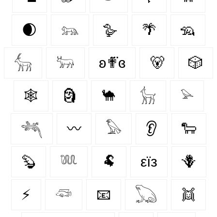
🌒
𓃬
🪿
🌴
🦡
𓃲
𓃽
ʚ✟⃛ɞ
🐻
🎲
🕸️
🗿
🐪
𓃴
𓅫
𓆈
〰️
𓅃
👂
🐑
🦫
𓆚
🐏
εїз
🪻
⚡
𓆛
📧
𓆏
👯