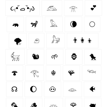
૮₍•᷄ ࡇ •᷅₎ა
𓃹
𓁿
💕
🦛
🦨
𓅓
🌘
🌕
🌪️
𓂉
𓃗
👨‍👩‍👦
𓃶
🐿
🌱
🦍
🐤
🍄‍
𓂀
☬
🪸
𓆝
☊
🌔
🐽
𓁼
🐠
🦜
🪵
𓁺
🌹
🐖