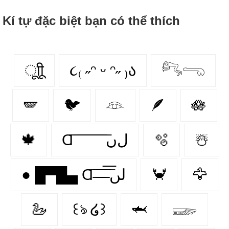
Kí tự đặc biệt bạn có thể thích
ूाीू
૮₍ ˶ᵔ ᵕ ᵔ˶ ₎ა
𓀐𓂸
🪽
🐦
𓁻
🪶
🪷
🍁
Ɑ͞ ͞ ͞ ͞ ͞ ͞ ͞ ͞ لﮞ
🫧
☃️
● █▀█▄ Ɑ͞ ̶͞ ̶͞ ̶͞ لں͞
🦀
🦅
🦢
꒰ঌ ໒꒱
🦈
𓆃