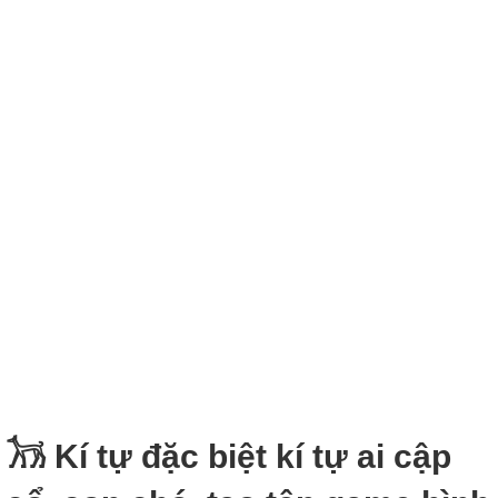
𓃡 Kí tự đặc biệt kí tự ai cập