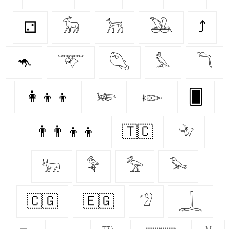
⚁
𓃘
𓃡
𓅒
⤴
🦘
𓄅
𓆡
𓅘
𓆕
👩‍👦‍👦
𓆧
𓆢
🂠
👨‍👨‍👦‍👦
🇹🇨
𓄀
𓃒
𓅝
𓅡
𓅨
🇨🇬
🇪🇬
𓅿
𓆆