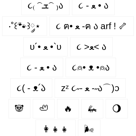
૮ - ﻌ • ა⁩
૮₍ 𝁽ܫ𝁽 ₎ა
‧˚꒰🐾꒱༘⋆
૮ ฅ• ﻌ -ฅ ა arf ! 🦴
૮ >ﻌ< ა
υ´• ﻌ •`υ
૮ - ﻌ • ა
૮⍝• ᴥ •⍝ა
૮( - ᴥ՛𑁬
zᶻ ૮˶- ﻌ -˶ა⌒)ᦱ
🐼
🦥
🔥
🦗
🌖
👩‍👧‍👧
🌬️