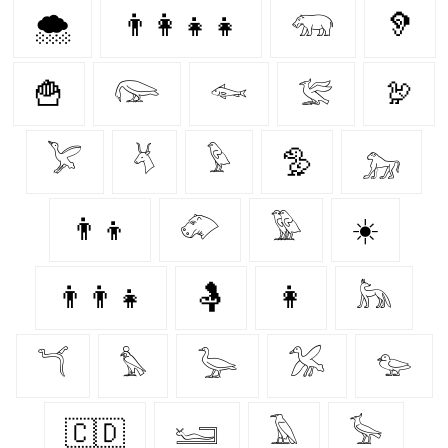
🌨️
👨‍👩‍👧‍👧
𓃯
🦻
🍟
𓅼
𓆜
𓅛
🦃
𓅯
𓄃
𓅱
🦤
𓃷
👨‍👦
𓄁
𓅳
☀️
👨‍👨‍👧
🤱
👩‍
𓃦
𓆔
𓅊
𓅬
𓅮
𓅰
🇨🇩
𓆒
𓄿
𓅚