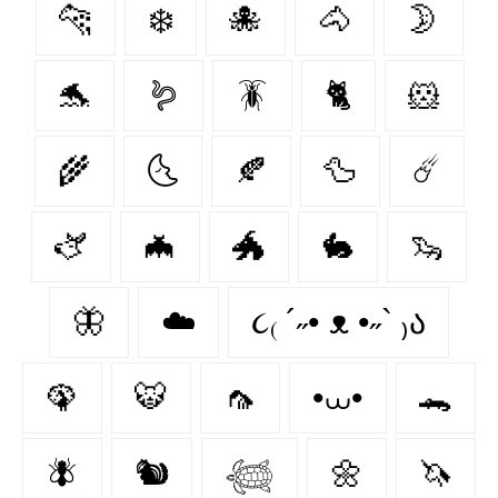
🐆
❄️
🐙
🐴
🌛
🐬
🪱
🪳
🐈
🐹
🌾
🌜
🍂
🦆
☄️
🫏
🦇
🐲
🐇
🦦
🦋
☁️
૮₍ ´˶• ᴥ •˶` ₎ა
🦚
🐯
🦟
•⩊•
🐊
🪰
🐿️
𓆉
🌼
🦄