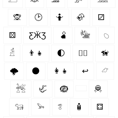
🙊
🕑
🤷
🦣
⚂
⚄
ƸӜƷ
🫄
𓅋
𓆇
𓁢
👨‍👧
🌓
🐕‍🦺
🦮
🌩️
🌑
👩‍👧
↩
𓃿
𓆥
🦏
🪺
🦧
𓃔
𓅩
𓆂
🧴
⚃