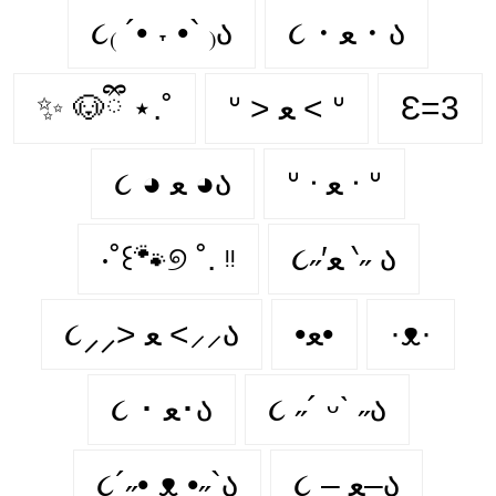
૮₍ ´• ˕ •` ₎ა
૮・ﻌ・ა
✨ 🐶ྀི ⋆.˚
ᐡ > ﻌ < ᐡ
Ɛ=3
ᐡ ᐧ ﻌ ᐧ ᐡ
૮ ◕ ﻌ ◕ა
‧˚꒰🐾୭ ˚. ᵎᵎ
૮˶′ﻌ ‵˶ ა
૮⸝⸝> ﻌ <⸝⸝ა
•ﻌ•
·ᴥ·
૮ ･ ﻌ･ა
૮ ˶´ ᵕˋ ˶ა
૮´˶• ᴥ •˶`ა
૮ – ﻌ–ა