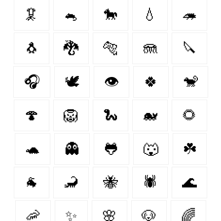
🦑
🐁
🐎
💧
🦔
🐧
🐉
🐅
🪼
🔪
🎧
🕊️
👁
🍀
🐒
🍄
🦁
🐍
🐋
🌻
🐢
👻
🐸
🐺
☘️
🐐
🦂
🐝
🕷
🌊
🦐
✨
🌸
🐶
🌈