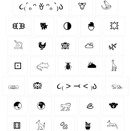
૮₍´｡ᵔ ꈊ ᵔ｡`₎ა
🦒
𓅇
ᙙᙖ
🐕
🌗
🐣
💥
𓆖
🐓
🙈
⛅
🌿
⚀
𓅾
🪲
🌥️
𓃱
𓁾
🙉
૮₍ ˃ ⤙ ˂ ₎ა
𓃮
🌏
🌍
𓃸
🦪
🐨
⚅
𓃩
🔩
🪴
𓃢