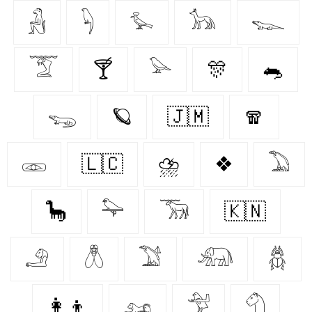
𓃻
𓆐
𓅙
𓃥
𓆊
𓄆
🍸
𓅪
🎊
🐀
𓆌
🪐
🇯🇲
🧣
𓁽
🇱🇨
⛈️
❖
𓅐
🦕
𓅍
𓃞
🇰🇳
𓄂
𓆦
𓅑
𓃰
𓆣
👩‍👦
𓃭
𓅴
𓄇