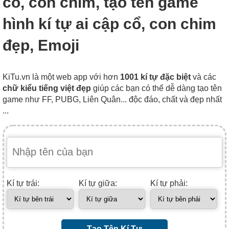
cổ, con chim, tạo tên game
hình kí tự ai cập cổ, con chim
đẹp, Emoji
KiTu.vn là một web app với hơn
1001 kí tự đặc biệt
và các
chữ kiểu tiếng việt đẹp
giúp các bạn có thể dễ dàng tạo tên
game như FF, PUBG, Liên Quân... độc đáo, chất và đẹp nhất
...
Kí tự trái:
Kí tự giữa:
Kí tự phải:
Tạo Tên Kí Tự