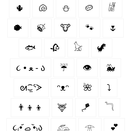
🌵
🐚
⛄
🥔
𓁈
🐡
🍃
🐮
🐾
🌷
🐟
🥀
𓃠
🦖
૮ • ﻌ - ა⁩
☔
👁️
🐳
ᘛ⁐̤ᕐᐷ
ᵔᴥᵔ
🌺
⤵
👨‍👦‍👦
🦌
🪁
𓆓
૮₍•᷄ ࡇ •᷅₎ა
𓃹
𓁿
💕