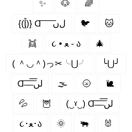
✨
🐶
🌈
{(ᶅ͒)} Ɑ͞ ͞ ͞ ͞ ͞ ﻝﮞ
🐦‍
🐱
👯‍
૮ • ﻌ - ა
🎄
( ＾◡＾)っ✂╰⋃╯
╰⋃╯
Ɑ͞ ̶͞ ̶͞ ̶͞ لں͞
🌫️
🌝
🐌
💦
🦉
(‿ˠ‿) Ɑ͞ ̶͞ ̶͞ ̶͞ لں͞
૮･ﻌ･ა
🌞
🐃
🐰