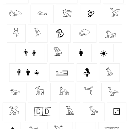
𓅼
𓆜
𓅛
🦃
𓅯
𓄃
𓅱
🦤
𓄁
𓃷
👨‍👦
𓅳
👩‍
☀️
👨‍👨‍👧
𓆒
🤱
𓅊
𓅰
𓃘
𓃦
𓆔
𓅬
𓅮
🇨🇩
𓄿
𓅚
⚁