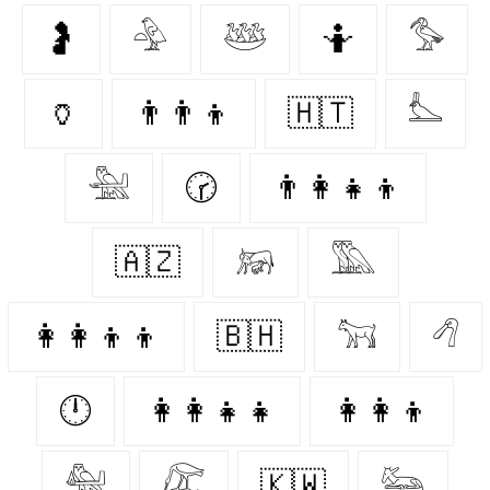
🤰
𓅲
𓅸
🤷‍
𓅜
🏺
👨‍👨‍👦
🇭🇹
𓅏
𓅖
🕝
👨‍👩‍👧‍👦
🇦🇿
𓃖
𓅔
👩‍👩‍👦‍👦
🇧🇭
𓃙
𓆁
🕛
👩‍👩‍👧‍👧
👩‍👩‍👦
𓅕
𓅻
🇰🇼
𓃛