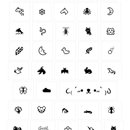
🐆
❄️
🐴
🐙
🌛
🐬
🪱
🪳
🐈
🐹
🌾
🌜
🦆
🍂
☄️
🫏
🐲
🦇
🐇
🦦
🦋
☁️
૮₍ ´˶• ᴥ •˶` ₎ა
🦚
🐯
🦟
🐊
🪰
🐿️
𓆉
🌼
🦄
🐈‍