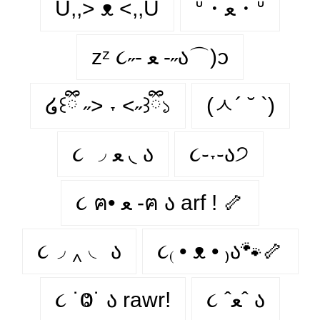
U,,> ᴥ <,,U
ᐡ・ﻌ・ᐡ
zᶻ ૮˶- ﻌ -˶ა⌒)ᦱ
໒꒰ྀི ˶> ˕ <˶꒱ྀི১
(ㅅ´ ˘ `)
૮ ◞ ﻌ ◟ ა
૮֊˕֊ა੭
૮ ฅ• ﻌ -ฅ ა arf ! 🦴
૮◞ ‸ ◟ ა
૮₍ • ᴥ • ₎ა🐾🦴
૮ ˙Ⱉ˙ ა rawr!
૮ ˆﻌˆ ა