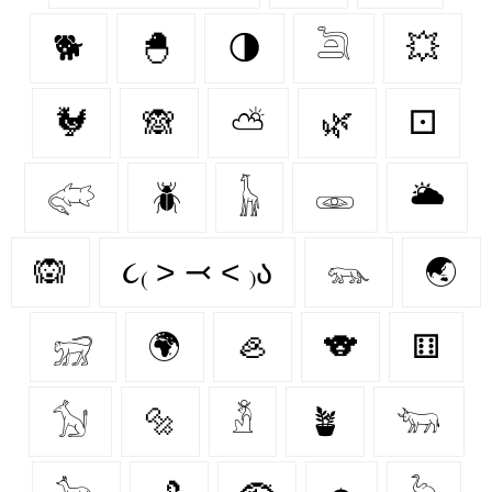
🐕
🐣
🌗
𓆖
💥
🐓
🙈
⛅
🌿
⚀
𓅾
🪲
𓃱
𓁾
🌥️
🙉
૮₍ ˃ ⤙ ˂ ₎ა
𓃮
🌏
𓃸
🌍
🦪
🐨
⚅
𓃩
🔩
𓁳
🪴
𓃓