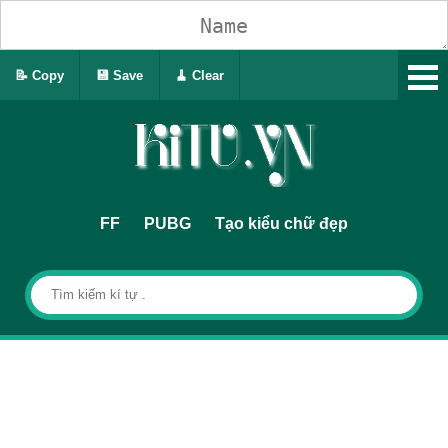
📝 Copy
💾 Save
🧹 Clear
FF
PUBG
Tạo kiểu chữ đẹp