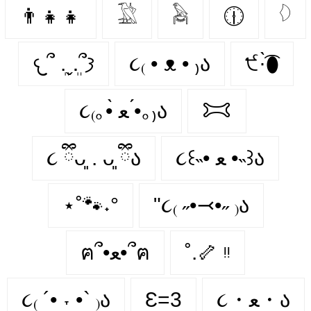
👨‍👧‍👧
𓅁
𓅉
🕧
𓆠
𐔌՞ ܸ.ˬ.ܸ՞𐦯
૮₍ • ᴥ • ₎ა
੯·̀͡⬮
૮₍｡•̀ ﻌ •́｡₎ა
𐂯
૮ ྀིᴗ͈ . ᴗ͈ ྀིა
૮꒰˵• ﻌ •˵꒱ა
⋆˚🐾˖°
"૮₍ ˶•⤙•˶ ₎ა
ฅ՞•ﻌ•՞ฅ
˚.🦴 ᵎᵎ
૮₍ ´• ˕ •` ₎ა
Ɛ=3
૮・ﻌ・ა