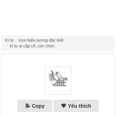
Kí tự
Icon biểu tượng đặc biệt
kí tự ai cập cổ, con chim
𓅋
📝 Copy
💖 Yêu thích