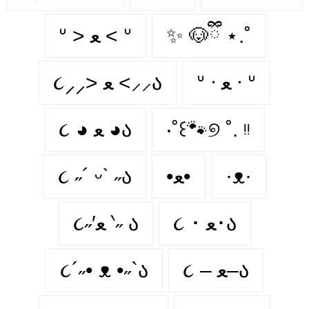
ᐡ > ﻌ < ᐡ
✨ 🐶ྀི ⋆.˚
ᐡ ᐧ ﻌ ᐧ ᐡ
૮⸝⸝> ﻌ <⸝⸝ა
૮ ◕ ﻌ ◕ა
‧˚꒰🐾୭ ˚. ᵎᵎ
૮ ˶´ ᵕˋ ˶ა
•ﻌ•
·ᴥ·
૮ ･ ﻌ･ა
૮˶′ﻌ ‵˶ ა
૮´˶• ᴥ •˶`ა
૮ – ﻌ–ა