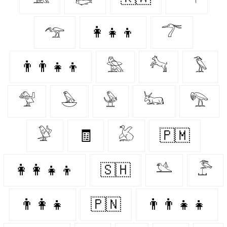
𓅠
👩‍👧‍👦
𓆀
👨‍👨‍👧‍👦
𓅗
𓃚
𓅣
𓅵
𓅅
𓅈
𓃜
𓅟
𓅶
🧾
𓅷
🇵🇲
👩‍👩‍👧‍👦
🇸🇭
𓅎
𓅤
👨‍👩‍👧
🇵🇳
👨‍👨‍👧‍👧