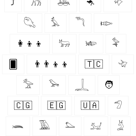
⤴
𓃡
𓅒
🦘
𓄅
𓆡
𓅘
𓆕
𓆢
👩‍👦‍👦
𓃒
𓆧
𓅝
🂠
👨‍👨‍👦‍👦
🇹🇨
𓄀
𓅡
𓅨
𓆆
🧑
🇨🇬
🇪🇬
🇺🇦
𓅿
𓆨
𓅀
𓅌
𓃫
𓄄