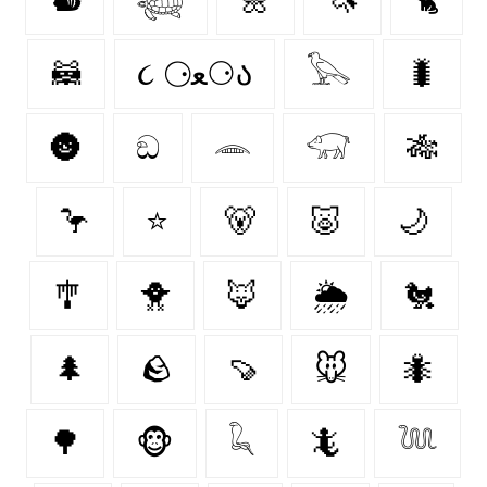
🦝
૮ ⚆ﻌ⚆ა
𓅂
🐛
🌚
ඞ
𓂎
𓃟
🎋
🦩
⭐
🐻‍
🐷
🌙
🎐
🐥
🦊
🌦️
🐔
🌲
🪨
🍠
🐭
🐜
🌳
🐵
𓆗
🦎
𓆙