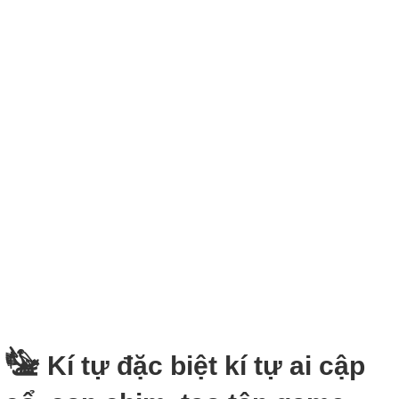
𓅋 Kí tự đặc biệt kí tự ai cập