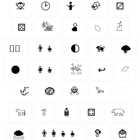
🙊
🕑
🤷
🦣
⚂
⚄
𓅋
🫄
𓆇
𓁢
🐕‍🦺
👨‍👧
🌓
🦮
🌩️
🌑
👩‍👧
𓆥
↩
𓃿
🦏
🪺
🦧
𓅩
𓃔
𓆂
🧴
⚃
𓃯
🌨️
👨‍👩‍👧‍👧
🦻
🍟