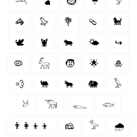
𓃢
🫃
🪹
☂️
𓅦
🦓
🦭
💐
🩴
🐩
🕊
🦞
🐄
🌤️
↪
🦠
𓃵
🧒
🌟
🎍
💨
🐫
🐂
🐘
𓅥
𓃾
𓃝
𓆍
𓆟
👨‍👩‍👦‍👦
🧀
𓅞
🌧️