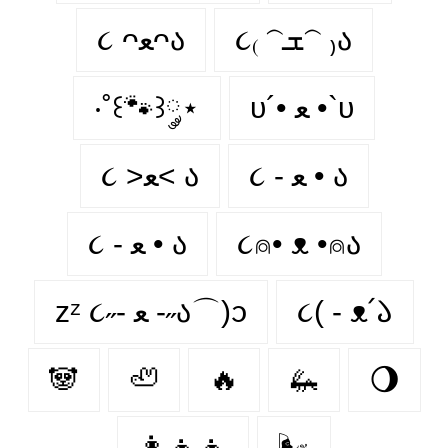
૮₍ 𝁽ܫ𝁽 ₎ა
૮ ᴖﻌᴖა
‧˚꒰🐾꒱༘⋆
υ´• ﻌ •`υ
૮ - ﻌ • ა⁩
૮ >ﻌ< ა
૮ - ﻌ • ა
૮⍝• ᴥ •⍝ა
zᶻ ૮˶- ﻌ -˶ა⌒)ᦱ
૮( - ᴥ՛𑁬
🐼
🦥
🔥
🦗
🌖
👩‍👧‍👧
🌬️