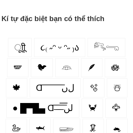
Kí tự đặc biệt bạn có thể thích
ूाीू
૮₍ ˶ᵔ ᵕ ᵔ˶ ₎ა
𓀐𓂸
🪽
🐦
𓁻
🪶
🪷
🍁
Ɑ͞ ͞ ͞ ͞ ͞ ͞ ͞ ͞ لﮞ
🫧
☃️
● █▀█▄ Ɑ͞ ̶͞ ̶͞ ̶͞ لں͞
🦀
🦅
🦢
🦈
𓆃
🦑
🐁