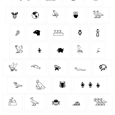
🫎
🌎
𓅆
🍵
𓅺
𓂈
🦙
𓅹
⚱️
🍾
𓅄
👦
🐗
𓆘
𓂊
𓆤
𓆞
💫
𓆑
🦬
𓅧
𓅽
🕷️
👩‍👩‍👧
𓃕
𓅭
🐞
🧢
𓅢