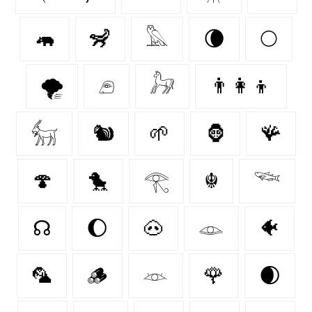
🦛
🦨
𓅓
🌘
🌕
🌪️
𓂉
𓃗
👨‍👩‍👦
𓃶
🐿
🌱
🦍
🪸
🍄‍
🐤
𓂀
☬
𓆝
☊
🌔
🐽
𓁼
🐠
🦜
🪵
𓁺
🌹
🌒