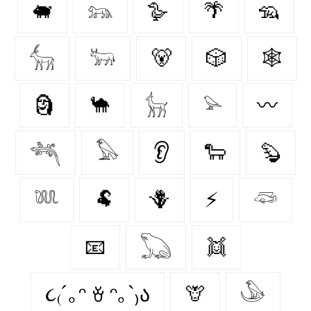
🐖
𓃬
🪿
🌴
🦡
𓃲
𓃽
🐻
🎲
🕸️
🗿
🐪
𓃴
𓅫
〰️
𓆈
𓅃
👂
🐑
🦫
𓆚
🐏
🪻
⚡
𓆛
📧
𓆏
👯
૮₍´｡ᵔ ꈊ ᵔ｡`₎ა
🦒
𓅇