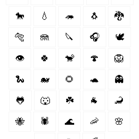
🐎
💧
🦔
🐧
🐉
🐅
🪼
🔪
🎧
🕊️
👁
🍀
🐒
🍄
🦁
🐍
🐋
🌻
🐢
👻
🐸
🐺
☘️
🐐
🦂
🐝
🕷
🌊
🦐
🌸