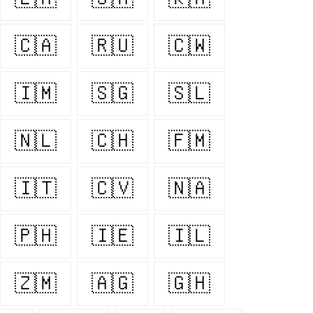
🇨🇦
🇷🇺
🇨🇼
🇮🇲
🇸🇬
🇸🇱
🇳🇱
🇨🇭
🇫🇲
🇮🇹
🇨🇻
🇳🇦
🇵🇭
🇮🇪
🇮🇱
🇿🇲
🇦🇬
🇬🇭