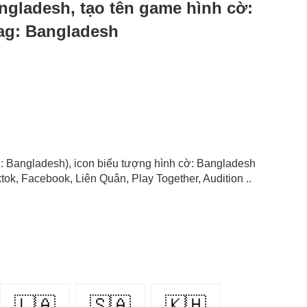
angladesh, tạo tên game hình cờ:
lag: Bangladesh
ag: Bangladesh), icon biểu tượng hình cờ: Bangladesh
ok, Facebook, Liên Quân, Play Together, Audition ..
🇱🇦
🇸🇦
🇰🇭