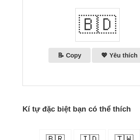
🇧🇩
📝 Copy
💖 Yêu thích
Kí tự đặc biệt bạn có thể thích
🇧🇷
🇮🇩
🇹🇼