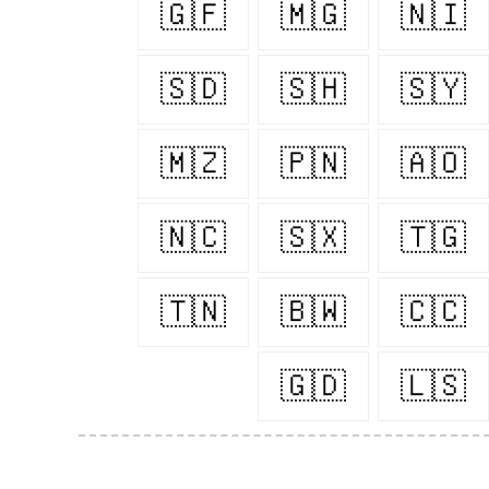
🇬🇫
🇲🇬
🇳🇮
🇸🇩
🇸🇭
🇸🇾
🇲🇿
🇵🇳
🇦🇴
🇳🇨
🇸🇽
🇹🇬
🇹🇳
🇧🇼
🇨🇨
🇬🇩
🇱🇸