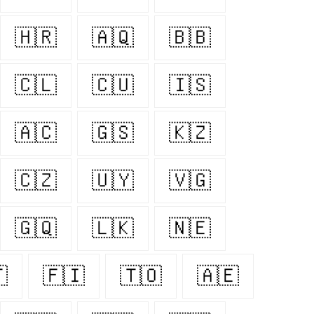
🇭🇷
🇦🇶
🇧🇧
🇨🇱
🇨🇺
🇮🇸
🇦🇨
🇬🇸
🇰🇿
🇨🇿
🇺🇾
🇻🇬
🇬🇶
🇱🇰
🇳🇪

🇫🇮
🇹🇴
🇦🇪