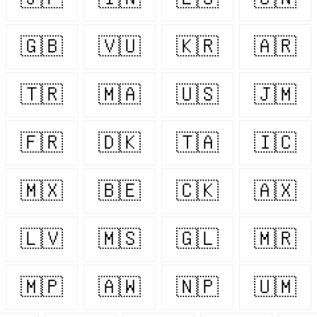
🇬🇧
🇻🇺
🇰🇷
🇦🇷
🇹🇷
🇲🇦
🇺🇸
🇯🇲
🇫🇷
🇩🇰
🇹🇦
🇮🇨
🇲🇽
🇧🇪
🇨🇰
🇦🇽
🇱🇻
🇲🇸
🇬🇱
🇲🇷
🇲🇵
🇦🇼
🇳🇵
🇺🇲