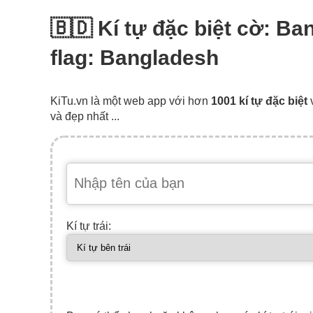
🇧🇩 Kí tự đặc biệt cờ: B
flag: Bangladesh
KiTu.vn là một web app với hơn
1001 kí tự đặc biệt
và đẹp nhất ...
Kí tự trái: