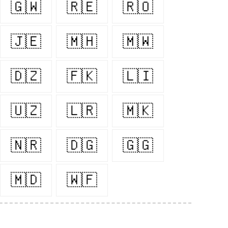
🇬🇼
🇷🇪
🇷🇴
🇯🇪
🇲🇭
🇲🇼
🇩🇿
🇫🇰
🇱🇮
🇺🇿
🇱🇷
🇲🇰
🇳🇷
🇩🇬
🇬🇬
🇲🇩
🇼🇫