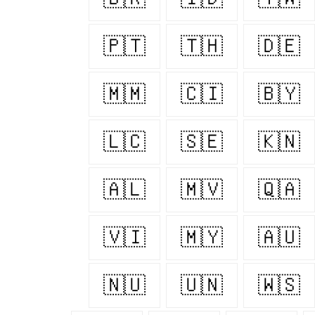
🇵🇹
🇹🇭
🇩🇪
🇲🇲
🇨🇮
🇧🇾
🇱🇨
🇸🇪
🇰🇳
🇦🇱
🇲🇻
🇶🇦
🇻🇮
🇲🇾
🇦🇺
🇳🇺
🇺🇳
🇼🇸