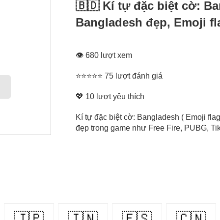
🇧🇩 Kí tự đặc biệt cờ: B
Bangladesh đẹp, Emoji f
👁 680 lượt xem
⭐⭐⭐⭐⭐ 75 lượt đánh giá
💖
10
lượt yêu thích
Kí tự đặc biệt cờ: Bangladesh ( Emoji fl
đẹp trong game như Free Fire, PUBG, Tikt
🇯🇵
🇮🇳
🇪🇸
🇨🇳