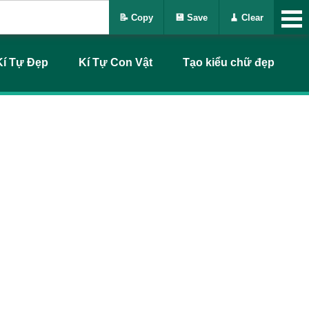
📝 Copy
💾 Save
🧹 Clear
Kí Tự Đẹp
Kí Tự Con Vật
Tạo kiểu chữ đẹp