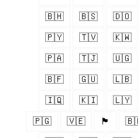
🇧🇭
🇧🇸
🇩🇴
🇵🇾
🇹🇻
🇰🇼
🇵🇦
🇹🇯
🇺🇬
🇧🇫
🇬🇺
🇱🇧
🇮🇶
🇰🇮
🇱🇾
🇵🇬
🇻🇪
🏴󠁧󠁢󠁷󠁬󠁳󠁿
🇧