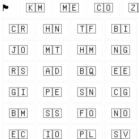
🏴󠁧󠁢󠁥󠁮󠁧󠁿
🇰🇲
🇲🇪
🇨🇴
🇿
🇨🇷
🇭🇳
🇹🇫
🇧🇮
🇯🇴
🇲🇹
🇭🇲
🇳🇬
🇷🇸
🇦🇩
🇧🇶
🇪🇪
🇬🇮
🇵🇪
🇸🇳
🇨🇬
🇧🇲
🇸🇸
🇫🇴
🇳🇴
🇪🇨
🇮🇴
🇵🇱
🇸🇻