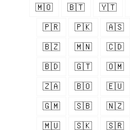
🇲🇴
🇧🇹
🇾🇹
🇵🇷
🇵🇰
🇦🇸
🇧🇿
🇲🇳
🇨🇩
🇧🇩
🇬🇹
🇴🇲
🇿🇦
🇧🇴
🇪🇺
🇬🇲
🇸🇧
🇳🇿
🇲🇺
🇸🇰
🇸🇷