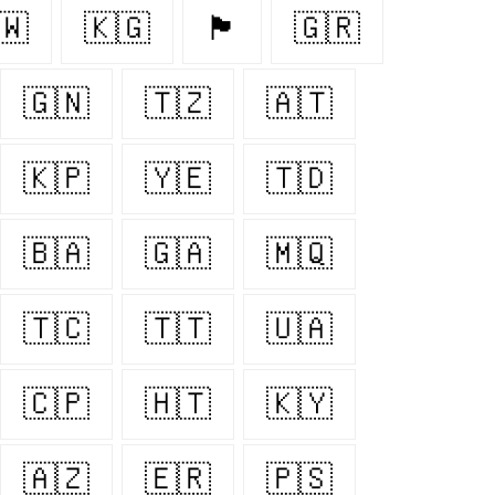
🇼
🇰🇬
🏴󠁧󠁢󠁳󠁣󠁴󠁿
🇬🇷
🇬🇳
🇹🇿
🇦🇹
🇰🇵
🇾🇪
🇹🇩
🇧🇦
🇬🇦
🇲🇶
🇹🇨
🇹🇹
🇺🇦
🇨🇵
🇭🇹
🇰🇾
🇦🇿
🇪🇷
🇵🇸