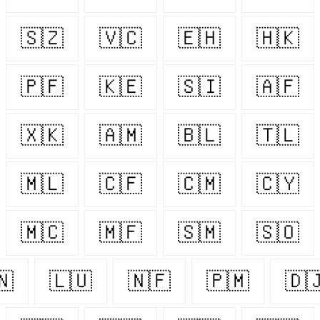
🇸🇿
🇻🇨
🇪🇭
🇭🇰
🇵🇫
🇰🇪
🇸🇮
🇦🇫
🇽🇰
🇦🇲
🇧🇱
🇹🇱
🇲🇱
🇨🇫
🇨🇲
🇨🇾
🇲🇨
🇲🇫
🇸🇲
🇸🇴
🇳
🇱🇺
🇳🇫
🇵🇲
🇩