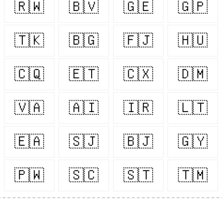
🇷🇼
🇧🇻
🇬🇪
🇬🇵
🇹🇰
🇧🇬
🇫🇯
🇭🇺
🇨🇶
🇪🇹
🇨🇽
🇩🇲
🇻🇦
🇦🇮
🇮🇷
🇱🇹
🇪🇦
🇸🇯
🇧🇯
🇬🇾
🇵🇼
🇸🇨
🇸🇹
🇹🇲