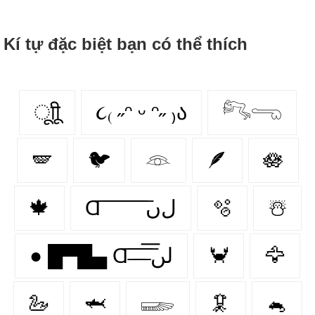
Kí tự đặc biệt bạn có thể thích
ूाीू
૮₍ ˶ᵔ ᵕ ᵔ˶ ₎ა
𓀐𓂸
🪽
🐦
𓁻
🪶
🪷
🍁
Ɑ͞ ͞ ͞ ͞ ͞ ͞ ͞ ͞ لﮞ
🫧
☃️
● █▀█▄ Ɑ͞ ̶͞ ̶͞ ̶͞ لں͞
🦀
🦅
🦢
🦈
𓆃
🦑
🐁