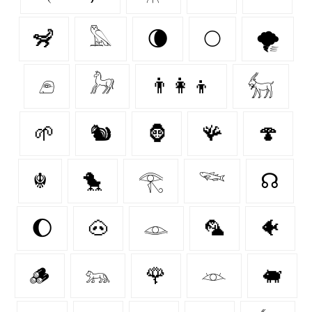
🦨
𓅓
🌘
🌕
🌪️
𓂉
𓃗
👨‍👩‍👦
𓃶
🌱
🐿
🦍
🪸
🍄‍
☬
🐤
𓂀
𓆝
☊
🌔
🐽
𓁼
🦜
🐠
🪵
𓃬
🌹
𓁺
🐖