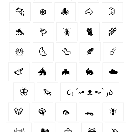
🐆
❄️
🐙
🐴
🌛
🐬
🪱
🪳
🐈
🌾
🐹
🌜
🦆
🍂
☄️
🫏
🐲
🦇
🐇
☁️
🦋
🦦
૮₍ ´˶• ᴥ •˶` ₎ა
🐯
🦚
🦟
🐊
🪰
𓆉
🐿️
🌼
🦝
🦄