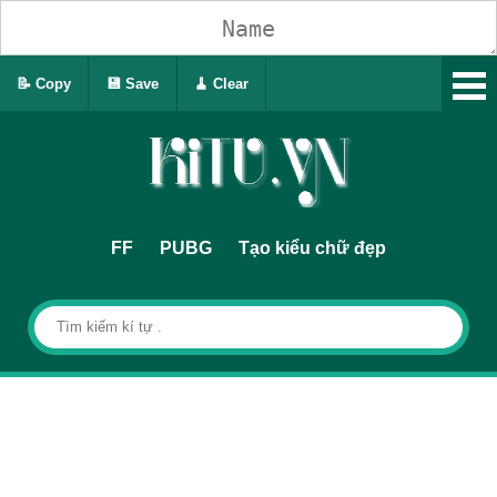
📝 Copy
💾 Save
🧹 Clear
FF
PUBG
Tạo kiểu chữ đẹp