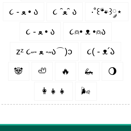
૮ - ﻌ • ა⁩
૮ ˆﻌˆ ა
‧˚꒰🐾꒱༘⋆
૮ - ﻌ • ა
૮⍝• ᴥ •⍝ა
zᶻ ૮˶- ﻌ -˶ა⌒)ᦱ
૮( - ᴥ՛𑁬
🐼
🦥
🔥
🦗
🌖
👩‍👧‍👧
🌬️