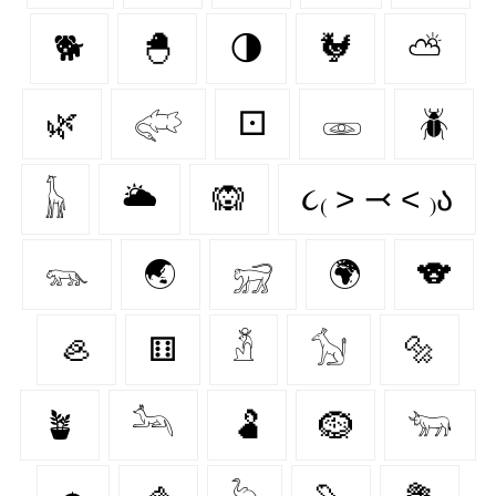
🐕
🐣
🌗
🐓
⛅
🌿
𓅾
⚀
𓁾
🪲
𓃱
🌥️
🙉
૮₍ ˃ ⤙ ˂ ₎ა
𓃮
🌏
𓃸
🌍
🐨
🦪
⚅
𓁳
𓃩
🔩
🪴
𓃢
🫃
🪹
𓃓