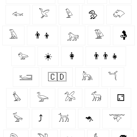
𓆜
𓅯
𓅱
🦤
𓄁
𓄿
👨‍👦
𓃷
𓅳
🤱
𓅰
☀️
👩‍
👨‍👨‍👧
𓆒
🇨🇩
𓃦
𓆔
𓅊
𓅬
𓅮
𓃘
⚁
𓅚
⤴
𓃡
🦘
𓄅