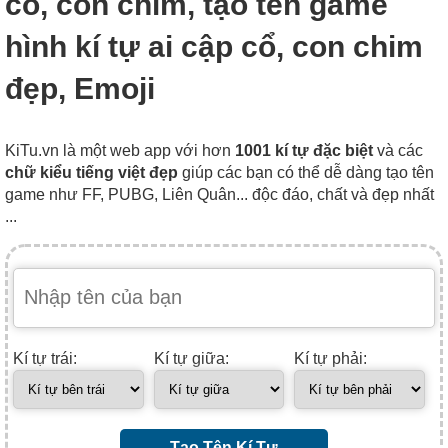
cổ, con chim, tạo tên game
hình kí tự ai cập cổ, con chim
đẹp, Emoji
KiTu.vn là một web app với hơn
1001 kí tự đặc biệt
và các
chữ kiểu tiếng việt đẹp
giúp các bạn có thể dễ dàng tạo tên
game như FF, PUBG, Liên Quân... độc đáo, chất và đẹp nhất
...
Kí tự trái:
Kí tự giữa:
Kí tự phải:
Tạo Tên Kí Tự