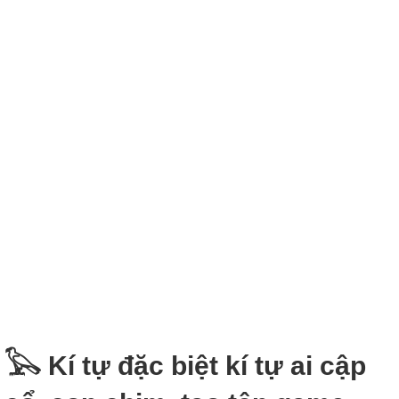
𓅂 Kí tự đặc biệt kí tự ai cập