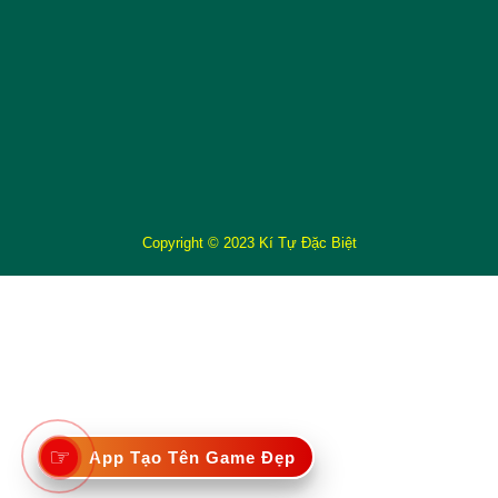
Copyright © 2023 Kí Tự Đặc Biệt
☞
App Tạo Tên Game Đẹp