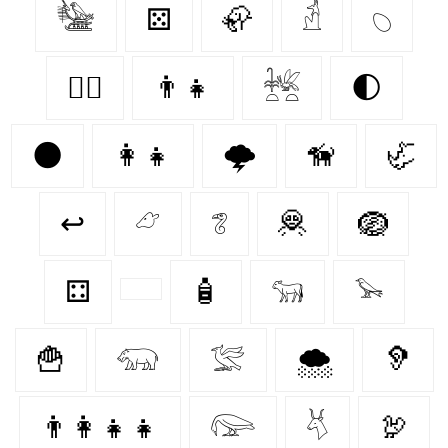
𓅋
⚄
🦣
𓁢
𓆇
🐕‍🦺
👨‍👧
𓆥
🌓
🌑
👩‍👧
🌩️
🦮
🦏
↩
𓃿
𓆂
🦧
🪺
⚃
🧴
𓃔
𓅩
🍟
𓃯
𓅛
🌨️
🦻
👨‍👩‍👧‍👧
𓅼
𓄃
🦃