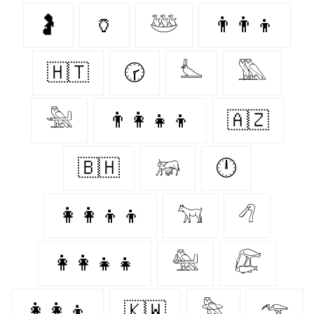
🤰
🏺
𓅸
👨‍👨‍👦
🇭🇹
🕝
𓅏
𓅔
𓅖
👨‍👩‍👧‍👦
🇦🇿
🇧🇭
𓃖
🕛
👩‍👩‍👦‍👦
𓃙
𓆁
👩‍👩‍👧‍👧
𓅕
𓅻
👩‍👩‍👦
🇰🇼
𓅗
𓅠