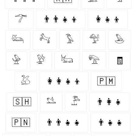
𓆀
👨‍👨‍👧‍👦
👩‍👧‍👦
𓃛
𓃚
𓅣
𓅵
𓅅
𓅈
𓅶
𓃜
𓅟
🧾
𓅷
👩‍👩‍👧‍👦
🇵🇲
🇸🇭
𓅎
𓅤
👨‍👩‍👧
🇵🇳
👨‍👨‍👧‍👧
👨‍👧‍👧