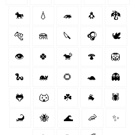
🐎
💧
🦔
🐧
🐉
🐅
🪼
🔪
🎧
🕊️
👁
🍀
🐒
🍄
🦁
🐍
🐋
🌻
🐢
👻
🐸
🐺
☘️
🐐
🕷
🦂
🐝
🌊
🦐
✨