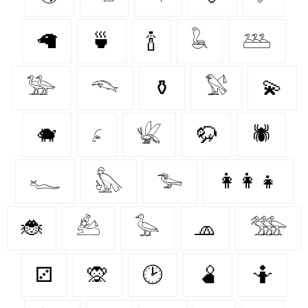
🦙
🍵
🍾
𓆘
𓅹
𓅺
𓆞
⚱️
𓅄
💫
🐗
𓂊
𓆤
🦬
🕷️
𓆑
𓅽
𓅧
👩‍👩‍👧
🐞
𓃕
𓅭
🧢
𓅢
⚂
🙊
🕑
🫄
🤷