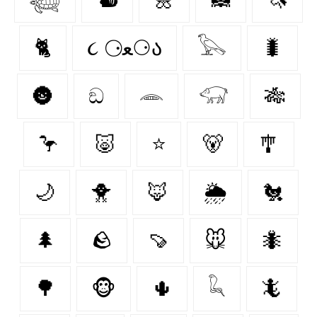
🐈‍
૮ ⚆ﻌ⚆ა
𓅂
🐛
🌚
ඞ
𓂎
𓃟
🎋
🦩
🐷
⭐
🐻‍
🎐
🌙
🐥
🦊
🌦️
🐔
🌲
🪨
🍠
🐭
🐜
🌳
🐵
🌵
𓆗
🦎