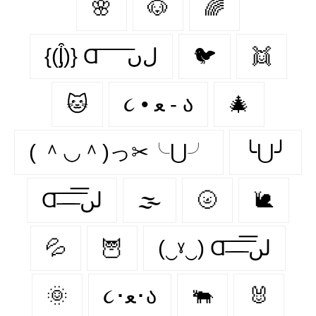
🌸
🐶
🌈
{(ᶅ͒)} Ɑ͞ ͞ ͞ ͞ ͞ ﻝﮞ
🐦‍
👯‍
🐱
૮ • ﻌ - ა
🎄
( ＾◡＾)っ✂╰⋃╯
╰⋃╯
Ɑ͞ ̶͞ ̶͞ ̶͞ لں͞
🌫️
🌝
🐌
💦
🦉
(‿ˠ‿) Ɑ͞ ̶͞ ̶͞ ̶͞ لں͞
🌞
૮･ﻌ･ა
🐃
🐰