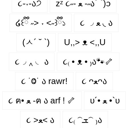
૮֊˕֊ა੭
zᶻ ૮˶- ﻌ -˶ა⌒)ᦱ
໒꒰ྀི ˶> ˕ <˶꒱ྀི১
૮ ◞ ﻌ ◟ ა
(ㅅ´ ˘ `)
U,,> ᴥ <,,U
૮◞ ‸ ◟ ა
૮₍ • ᴥ • ₎ა🐾🦴
૮ ˙Ⱉ˙ ა rawr!
૮ ᴖﻌᴖა
υ´• ﻌ •`υ
૮ ฅ• ﻌ -ฅ ა arf ! 🦴
૮₍ 𝁽ܫ𝁽 ₎ა
૮ >ﻌ< ა