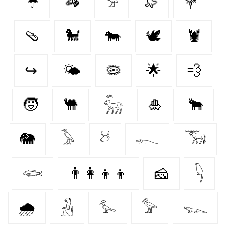
☂️
🦓
𓅦
🦭
💐
🩴
🐩
🐄
🕊
🦞
↪
🌤️
🦠
🌟
💨
🧒
🐫
𓃵
🎍
🐂
🐘
𓅥
𓃾
𓆍
𓃝
𓆟
👨‍👩‍👦‍👦
🧀
𓆐
🌧️
𓃻
𓅙
𓅞
𓆊