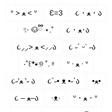
ᐡ > ﻌ < ᐡ
Ɛ=3
૮・ﻌ・ა
✨ 🐶ྀི ⋆.˚
૮ ･ ﻌ･ა
૮⸝⸝> ﻌ <⸝⸝ა
૮ ˶´ ᵕˋ ˶ა
‧˚꒰🐾୭ ˚. ᵎᵎ
ᐡ ᐧ ﻌ ᐧ ᐡ
૮˶′ﻌ ‵˶ ა
૮´˶• ᴥ •˶`ა
•ﻌ•
૮ – ﻌ–ა
·ᴥ·
ᐡ・ﻌ・ᐡ