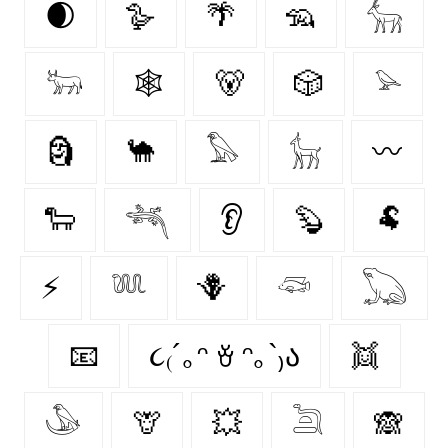
🌒
🪿
🌴
🦡
𓃲
𓃽
🕸️
🐻
🎲
𓅫
🗿
🐪
𓅃
𓃴
〰️
🐑
𓆈
👂
🦫
🐏
⚡
𓆚
🪻
𓆛
𓆏
📧
૮₍´｡ᵔ ꈊ ᵔ｡`₎ა
👯
𓅇
🦒
💥
𓆖
🙈