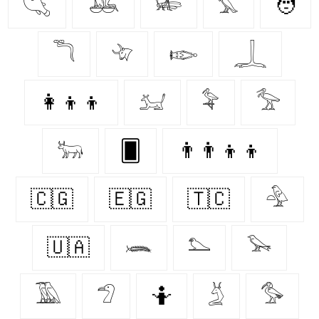
𓆡
𓅒
𓆧
𓅘
🧑
𓆕
𓄀
𓆢
𓆆
👩‍👦‍👦
𓃫
𓅝
𓅡
𓃒
🂠
👨‍👨‍👦‍👦
🇨🇬
🇪🇬
🇹🇨
𓅲
🇺🇦
𓆨
𓅌
𓅨
𓅀
𓅿
🤷‍
𓄄
𓅜