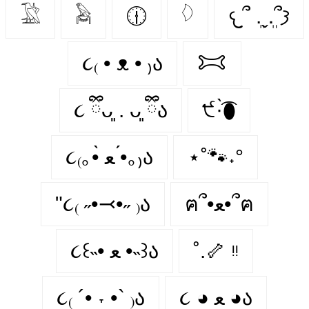
𓅁
𓅉
🕧
𓆠
𐔌՞ ܸ.ˬ.ܸ՞𐦯
૮₍ • ᴥ • ₎ა
𐂯
૮ ྀིᴗ͈ . ᴗ͈ ྀིა
੯·̀͡⬮
૮₍｡•̀ ﻌ •́｡₎ა
⋆˚🐾˖°
"૮₍ ˶•⤙•˶ ₎ა
ฅ՞•ﻌ•՞ฅ
૮꒰˵• ﻌ •˵꒱ა
˚.🦴 ᵎᵎ
૮₍ ´• ˕ •` ₎ა
૮ ◕ ﻌ ◕ა