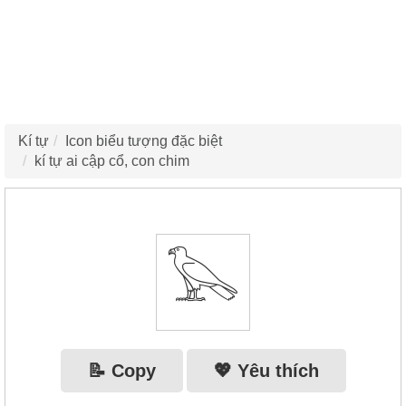
Kí tự
Icon biểu tượng đặc biệt
kí tự ai cập cổ, con chim
𓅂
📝 Copy
💖 Yêu thích