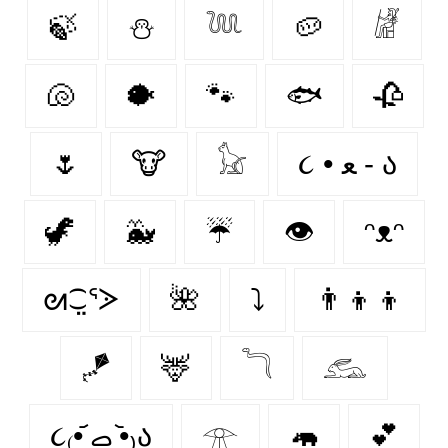
🍃
⛄
𓆙
🥔
𓁈
🐚
🐡
🐾
🐟
🥀
🌷
🐮
𓃠
૮ • ﻌ - ა⁩
🦖
🐳
☔
👁️
ᵔᴥᵔ
ᘛ⁐̤ᕐᐷ
🌺
⤵
👨‍👦‍👦
🪁
🦌
𓆓
𓃹
૮₍•᷄ ࡇ •᷅₎ა
𓁿
🦛
💕