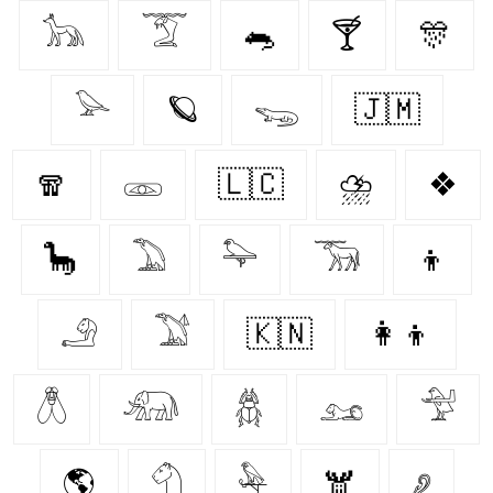
𓃥
𓄆
🐀
🍸
🎊
𓅪
🪐
𓆌
🇯🇲
🧣
𓁽
🇱🇨
⛈️
❖
🦕
𓅐
𓅍
𓃞
👦
𓄂
𓅑
🇰🇳
👩‍👦
𓆦
𓃰
𓆣
𓃭
𓅴
🌎
𓄇
𓅆
🫎
𓂈