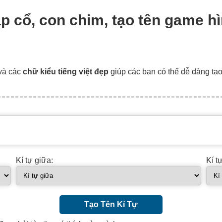
cập cổ, con chim, tạo tên game hì
và các
chữ kiểu tiếng việt đẹp
giúp các bạn có thể dễ dàng tạ
Kí tự giữa:
Kí t
Tạo Tên Kí Tự