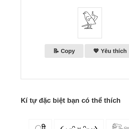
𓅶
📝 Copy
💖 Yêu thích
Kí tự đặc biệt bạn có thể thích
ूाीू
૮₍ ˶ᵔ ᵕ ᵔ˶ ₎ა
𓀐