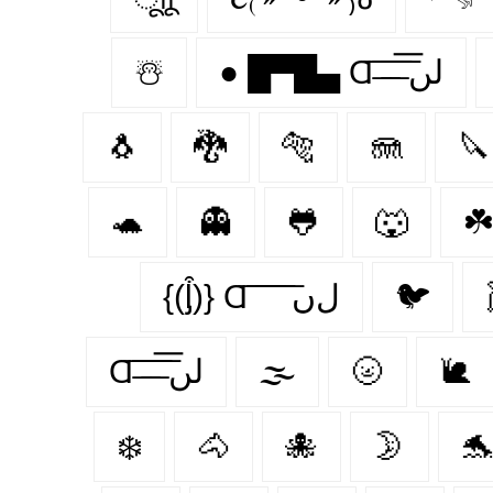
☃️
● █▀█▄ Ɑ͞ ̶͞ ̶͞ ̶͞ لں͞
🐧
🐉
🐅
🪼
🔪
🐢
👻
🐸
🐺
☘️
{(ᶅ͒)} Ɑ͞ ͞ ͞ ͞ ͞ ﻝﮞ
🐦‍
Ɑ͞ ̶͞ ̶͞ ̶͞ لں͞
🌫️
🌝
🐌
❄️
🐴
🐙
🌛
