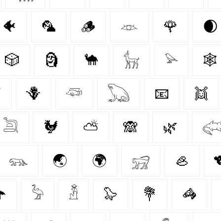
🐠
🦜
🪵
𓁺
🌹
🌒
🎲
🗿
🐪
𓃴
𓅫
🕸️
⚡
🪻
𓆛
𓆏
📧
👯
𓆖
🐓
⛅
🙈
🌿

𓃮
🌏
🌍
𓃸
🦪
☂️
𓅦
𓁳
🦭
💐
🦓