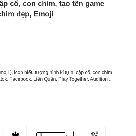
 cập cổ, con chim, tạo tên game
 chim đẹp, Emoji
Emoji ), icon biểu tượng hình kí tự ai cập cổ, con chim
ok, Facebook, Liên Quân, Play Together, Audition ..
🍁
Ɑ͞ ͞ ͞ ͞ ͞ ͞ ͞ ͞ لﮞ
🫧