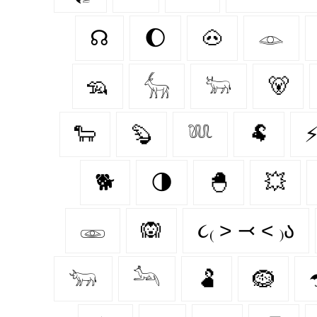
☊
🌔
🐽
𓁼
🦡
𓃲
𓃽
🐻
🐑
🦫
𓆚
🐏
🐕
🌗
🐣
💥
𓁾
🙉
૮₍ ˃ ⤙ ˂ ₎ა
𓃓
𓃢
🫃
🪹