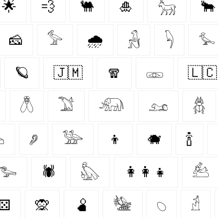
🌟
💨
🐫
🎍
𓃵
🐂
🧀
𓅞
🌧️
𓃻
𓆐
𓅙
🪐
🇯🇲
🧣
𓁽
🇱🇨
𓆦
𓅑
𓃰
𓃭
𓆣

𓂈
𓅺
👦
🐗
🍾
𓅧
🕷️
𓅽
👩‍👩‍👧
𓃕
⚄
🙊
🫄
𓅋
𓆇
𓁢