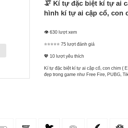
𓅶 Kí tự đặc biệt kí tự ai
hình kí tự ai cập cổ, con
👁 630 lượt xem
⭐⭐⭐⭐⭐ 75 lượt đánh giá
💖
10
lượt yêu thích
Kí tự đặc biệt kí tự ai cập cổ, con chim ( 
đẹp trong game như Free Fire, PUBG, Tikt
𓂸
🪽
🐦
𓁻
🪶
🪷