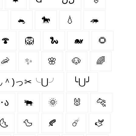

🐁
🐎
💧
🦔
🍄
🦁
🐍
🐋
🌻
🦐
✨
🌸
🐶
🌈
＾◡＾)っ✂╰⋃╯
╰⋃╯
૮･ﻌ･ა
🐃
🌞
🐰
🐆
🌜
🦆
🍂
☄️
🫏