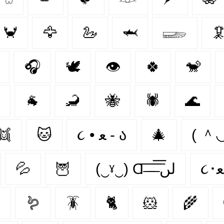
🦀
🦅
🦢
🦈
𓆃

🎧
🕊️
👁
🍀
🐒
🐐
🦂
🐝
🕷
🌊
👯‍
🐱
૮ • ﻌ - ა
🎄
( 
💦
🦉
(‿ˠ‿) Ɑ͞ ̶͞ ̶͞ ̶͞ لں͞

🪱
🪳
🐈
🐹
🌾