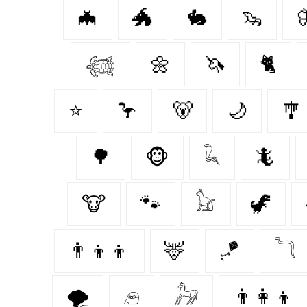
🦇
🐲
🐇
🦦

𓆉
🌼
🦄
🐈‍
⭐
🦩
🐻‍
🌙
🎐
🌳
🐵
𓆗
🦎
🐮
🐾
𓃠
🦖
👨‍👦‍👦
🦌
🪁
𓆓
🌪️
𓂉
𓃗
👨‍👩‍👦