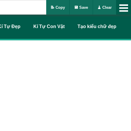
📝 Copy
💾 Save
🧹 Clear
Kí Tự Đẹp
Kí Tự Con Vật
Tạo kiểu chữ đẹp