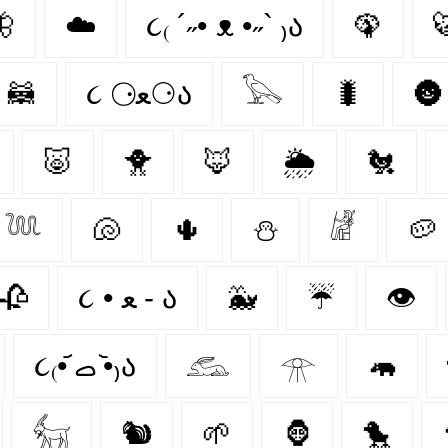

☁️
૮₍ ´˶• ᴥ •˶` ₎ა
🦚

🦝
૮ ⚆ﻌ⚆ა
𓅂
🐛
🌚
🐷
🐥
🦊
🌦️
🐔
𓆙
🐚
🌵
⛄
𓁈
🥔
🥀
૮ • ﻌ - ა⁩
🐳
☔
👁️
૮₍•᷄ ࡇ •᷅₎ა
𓃹
𓁿
🦛
𓃶
🐿
🌱
🦍
🐤