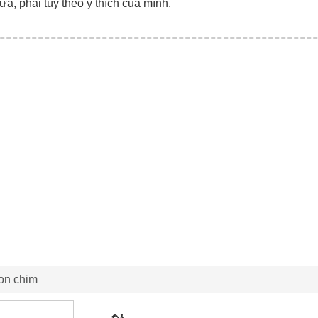
ữa, phải tùy theo ý thích của mình.
con chim