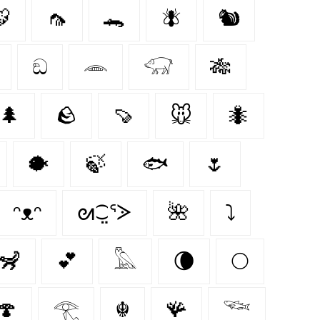

🦟
🐊
🪰
🐿️
ඞ
𓂎
𓃟
🎋
🌲
🪨
🍠
🐭
🐜
🐡
🍃
🐟
🌷
ᵔᴥᵔ
ᘛ⁐̤ᕐᐷ
🌺
⤵
🦨
💕
𓅓
🌘
🌕
🍄‍
𓂀
☬
🪸
𓆝