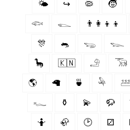
🌤️
↪
🦠
🧒
𓆟
𓆍
👨‍👩‍👦‍👦
🎊
🐀
𓆌
𓆊
🦕
🇰🇳
𓄂
𓃞
🌎
🦙
🍵
𓅆

𓆑
⚱️
💫
🦬
🤷
🦣
🕑
⚂