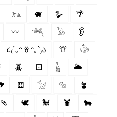
𓃬
🐖
🪿
🌴
〰️
𓆈
𓅃
👂
૮₍´｡ᵔ ꈊ ᵔ｡`₎ა
🦒
𓅇

🪲
⚀
𓃱
🌥️
🐨
⚅
𓃩
🔩
🪴
🩴
🕊
🐩
🦞
🐄