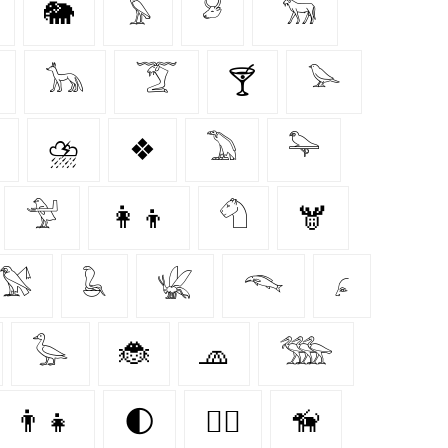
🐘
𓅥
𓃾
𓃝
𓃥
𓄆
🍸
𓅪
⛈️
❖
𓅐
𓅍
𓅴
👩‍👦
𓄇
🫎
𓅄
𓆘
𓆤
𓆞
𓂊
𓅭
🐞
🧢
𓅢
👨‍👧
🌓
🐕‍🦺
🦮