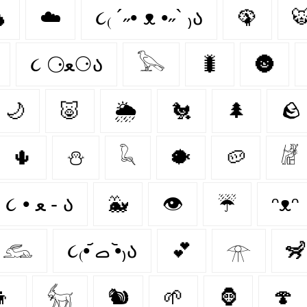

☁️
૮₍ ´˶• ᴥ •˶` ₎ა
🦚

૮ ⚆ﻌ⚆ა
𓅂
🐛
🌚
🌙
🐷
🌦️
🐔
🌲
🪨
🌵
⛄
𓆗
🐡
🥔
𓁈
૮ • ﻌ - ა⁩
🐳
👁️
☔
ᵔᴥᵔ
𓃹
૮₍•᷄ ࡇ •᷅₎ა
💕
𓁿
🦨
👦
𓃶
🐿
🌱
🦍
🍄‍