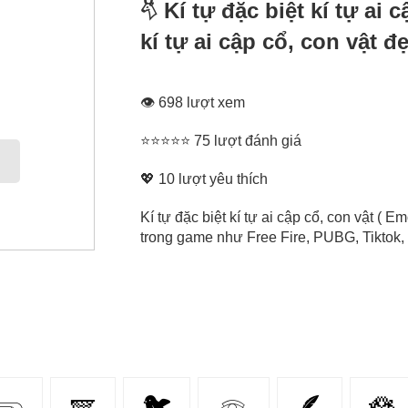
𓄃 Kí tự đặc biệt kí tự ai
kí tự ai cập cổ, con vật đ
👁 698 lượt xem
⭐⭐⭐⭐⭐ 75 lượt đánh giá
💖
10
lượt yêu thích
Kí tự đặc biệt kí tự ai cập cổ, con vật ( Em
trong game như Free Fire, PUBG, Tiktok, 
𓂸
🪽
🐦
𓁻
🪶
🪷