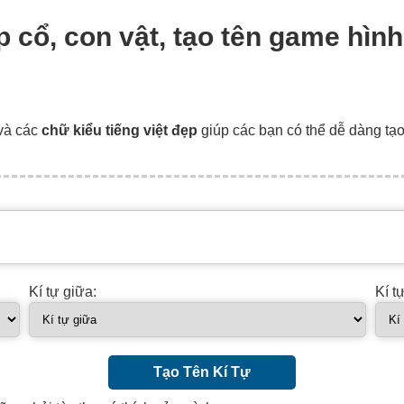
ập cổ, con vật, tạo tên game hình
và các
chữ kiểu tiếng việt đẹp
giúp các bạn có thể dễ dàng tạ
Kí tự giữa:
Kí t
Tạo Tên Kí Tự