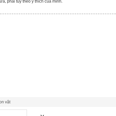
ữa, phải tùy theo ý thích của mình.
con vật