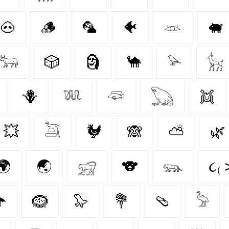
🐽
🪵
🦜
🐠
𓁺
🐖
𓃽
🎲
🗿
🐪
𓅫
𓃴
🪻
𓆚
𓆛
𓆏
👯
💥
𓆖
🐓
🙈
⛅
🌿
🌍
🌏
𓃸
🐨
𓃮
૮₍ 
☂️
🪹
🦭
💐
🩴
𓅦