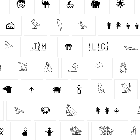

🧒
🐫
🎍
🐘
🌟
🧀
𓅞
𓆐
𓅙
👨‍👩‍👦‍
𓅪
🇯🇲
🧣
🇱🇨
𓆊

𓅑
𓆦
𓄂
𓄇
𓆣
🦙
👦
🐗
🍾
𓆘
𓅄
𓅧
🦬
𓅽
👩‍👩‍👧

🫄
🤷
𓅋
𓅢
𓁢