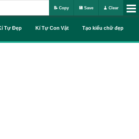
📝 Copy
💾 Save
🧹 Clear
Kí Tự Đẹp
Kí Tự Con Vật
Tạo kiểu chữ đẹp