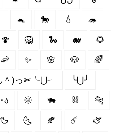

🐁
🐎
💧
🦔
🍄
🦁
🐍
🐋
🌻
🦐
✨
🌸
🐶
🌈
＾◡＾)っ✂╰⋃╯
╰⋃╯
૮･ﻌ･ა
🌞
🐃
🐰
🐆
🦆
🌜
🍂
☄️
🫏