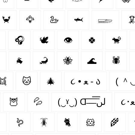
🦀
🦅
🦢
🦈
𓆃

🎧
🕊️
👁
🍀
🐒
🐐
🦂
🐝
🌊
🕷
👯‍
🐱
🎄
૮ • ﻌ - ა
( 
🦉
💦
(‿ˠ‿) Ɑ͞ ̶͞ ̶͞ ̶͞ لں͞

🪱
🪳
🐈
🐹
🌾