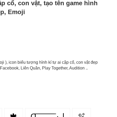
 cập cổ, con vật, tạo tên game hình
ẹp, Emoji
oji ), icon biểu tượng hình kí tự ai cập cổ, con vật đẹp
Facebook, Liên Quân, Play Together, Audition ..
🍁
Ɑ͞ ͞ ͞ ͞ ͞ ͞ ͞ ͞ لﮞ
🫧