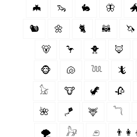
🦇
🦦
🐇
🦋

🐿️
🌼
🐈‍
🦝
🦄
🐻‍
🦩
🐥
🦊
🐵
🐚
𓆙
🦎
𓃠
🐮
🦖
🥀
🌺
🪁
🦌
𓆓
🌪️
𓃗
𓂉
👨‍👩‍