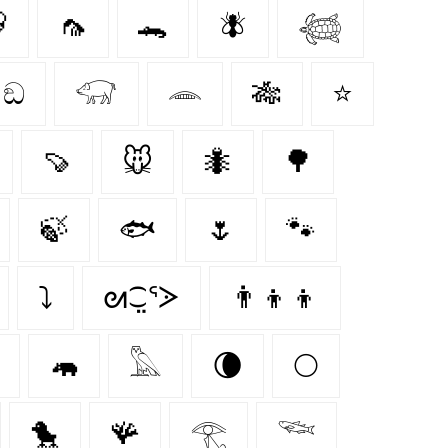

🦟
🐊
🪰
𓆉
ඞ
𓃟
𓂎
🎋
⭐
🍠
🐭
🐜
🌳
🍃
🐟
🌷
🐾
⤵
ᘛ⁐̤ᕐᐷ
👨‍👦‍👦
🦛
𓅓
🌘
🌕
🐤
🪸
𓂀
𓆝