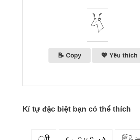
𓄃
📝 Copy
💖 Yêu thích
Kí tự đặc biệt bạn có thể thích
ूाीू
૮₍ ˶ᵔ ᵕ ᵔ˶ ₎ა
𓀐