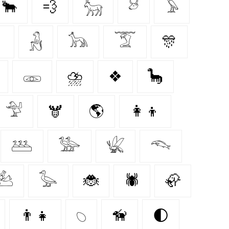
🐂
💨
𓃵
𓃾
𓅥

𓃻
𓃥
𓄆
🎊
𓁽
⛈️
❖
🦕
𓅴
🫎
🌎
👩‍👦
𓅹
𓅺
𓆤
𓆞
𓃕
𓅭
🐞
🕷️
🦣
👨‍👧
𓆇
🦮
🌓