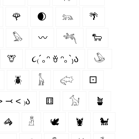
🌹
🌒
𓃬
🌴
𓅃
〰️
𓆈
🐑
🦒
૮₍´｡ᵔ ꈊ ᵔ｡`₎ა
𓅇
🪲
𓃱
𓅾
⚀
˃ ⤙ ˂ ₎ა
⚅
𓃩
🪴
🦓
𓁳
🕊
🦞
🐩