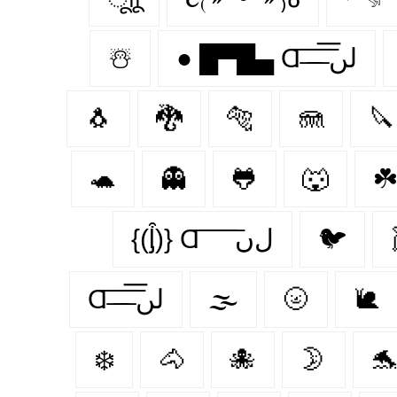
☃️
● █▀█▄ Ɑ͞ ̶͞ ̶͞ ̶͞ لں͞
🐧
🐉
🐅
🪼
🔪
🐢
👻
🐸
🐺
☘️
{(ᶅ͒)} Ɑ͞ ͞ ͞ ͞ ͞ ﻝﮞ
🐦‍
Ɑ͞ ̶͞ ̶͞ ̶͞ لں͞
🌫️
🌝
🐌
❄️
🐴
🐙
🌛
