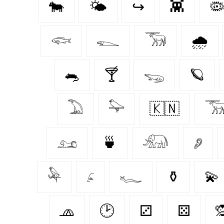
🐄
🌤️
↪
👾

𓆟
𓆍
𓃝
🌧️
🐀
🍸
𓆌
🪐
𓅐
𓅍
🇰🇳

𓃭
🍵
𓃰
𓂈
𓅆
𓂊
𓆑
⚱️
💫
🧢
🕑
⚂
⚄
