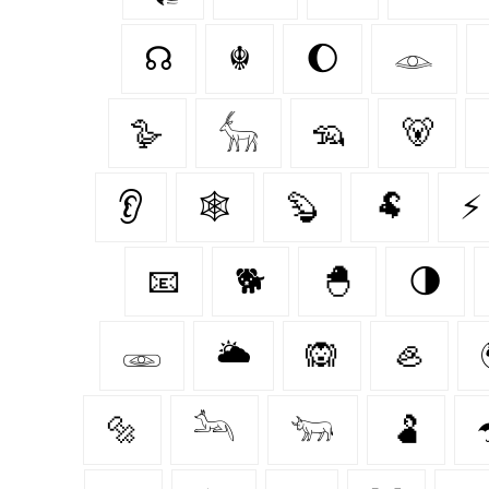
☊
☬
🌔
𓁼
🪿
𓃲
🦡
🐻
👂
🕸️
🦫
🐏
⚡
📧
🐕
🐣
🌗
𓁾
🌥️
🙉
🦪
🔩
𓃢
𓃓
🫃