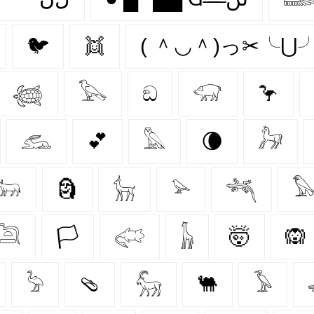
🐦‍
👯‍
( ＾◡＾)っ✂╰⋃
𓆉
𓅂
ඞ
𓃟
🦩
𓃹
💕
𓅓
🌘
𓃗
𓃽
🗿
𓃴
𓅫
𓆈

𓆖
🏳
𓅾
𓃱
🤯
🙉
𓅦
🩴
𓃵
🐫
𓅥