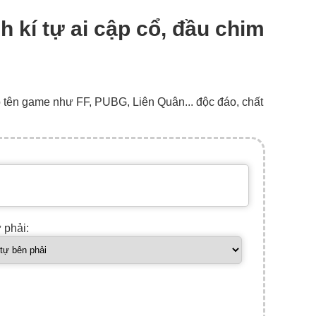
nh kí tự ai cập cổ, đầu chim
o tên game như FF, PUBG, Liên Quân... độc đáo, chất
ự phải: