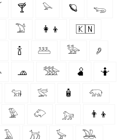

🍸
𓅪
🪐
𓆌
𓅑
👩‍👦
🇰🇳

🍾
𓅹
𓅺
𓂈

🧢
𓅢
🫄
🤷
𓃔
𓅛
🧴
𓃯
𓅳
𓄁
𓃷
👨‍👦
𓄿
𓃡
𓅚
𓅒