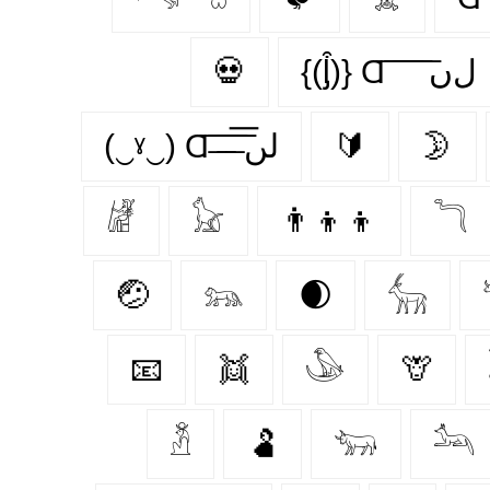
💀
{(ᶅ͒)} Ɑ͞ ͞ ͞ ͞ ͞ ﻝﮞ
(‿ˠ‿) Ɑ͞ ̶͞ ̶͞ ̶͞ لں͞
🔰
🌛
𓁈
𓃠
👨‍👦‍👦
𓆓
🤕
𓃬
🌒
𓃲
📧
👯
𓅇
🦒
𓁳
🫃
𓃓
𓃢