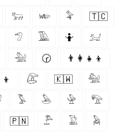
𓃒
𓆧
𓅝
🇹🇨
𓅿
𓅀
🤷‍
𓃫
𓅖
🕝
👨‍👩‍👧‍👦
‍👦
𓅻
🇰🇼
𓅕

𓅣
𓅅
𓅈
𓅟
🇵🇳
𓅤
𓅁
𓅉