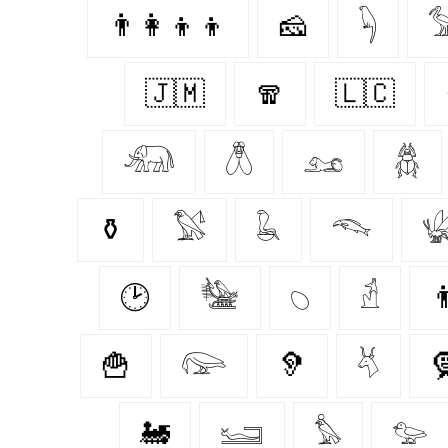
👨‍👩‍👦‍👦
🧀
𓆐

🇯🇲
🧣
🇱🇨
𓃰
𓆦
𓃭
𓆣
⚱️
𓅄
𓆘
𓆞

🕑
𓅋
𓆇
𓁢

🍟
𓅼
🦻
𓄃

🚂
𓆒
𓅊
𓅰