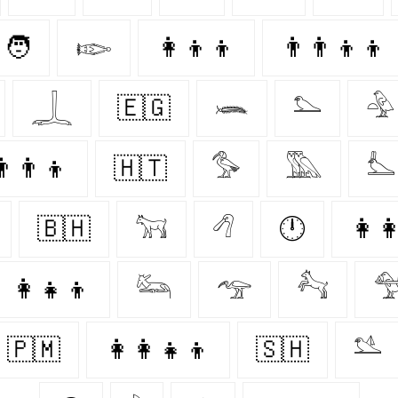
🧑
𓆢
👩‍👦‍👦
👨‍👨‍👦‍👦
𓆆
🇪🇬
𓆨
𓅌
𓅲
‍👨‍👦
🇭🇹
𓅜
𓅔
𓅏
🇧🇭
𓃙
𓆁
🕛
👩‍
👩‍👧‍👦
𓃛
𓅠
𓃚

🇵🇲
👩‍👩‍👧‍👦
🇸🇭
𓅎