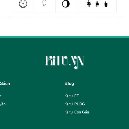
🕧
𓆠
🌖
👩‍👧‍👧
 Sách
Blog
t
Kí tự FF
yền
Kí tự PUBG
Kí tự Con Gấu