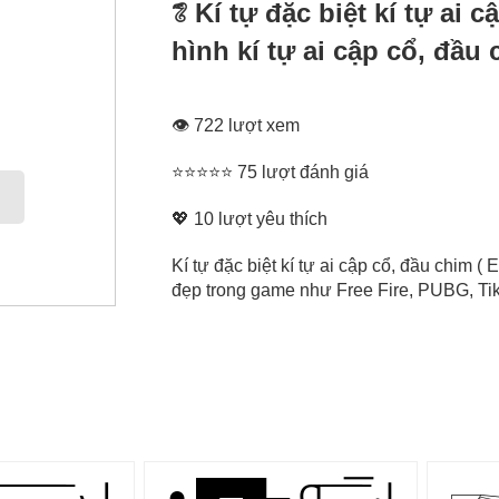
𓆂 Kí tự đặc biệt kí tự ai
hình kí tự ai cập cổ, đầu
👁 722 lượt xem
⭐⭐⭐⭐⭐ 75 lượt đánh giá
💖
10
lượt yêu thích
Kí tự đặc biệt kí tự ai cập cổ, đầu chim ( 
đẹp trong game như Free Fire, PUBG, Tikt
Ɑ͞ ͞ ͞ ͞ ͞ ͞ ͞ ͞ لﮞ
● █▀█▄ Ɑ͞ ̶͞ ̶͞ ̶͞ لں͞
