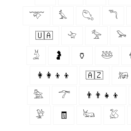
𓄅
𓅘
𓆡
𓆕
🇺🇦
𓄀
𓅡
𓅨
𓄄
🤰
🏺
𓅸

👩‍👩‍👦‍👦
🇦🇿
𓃖
𓅗
𓆀
👨‍👨‍👧‍👦
𓅶
🧾
𓃜
𓅷