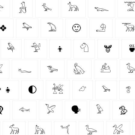

𓃻
𓅙
𓃥
𓆊

❖
𓅍
𓅐
🙂‍
𓄂
𓃞
𓅆
𓅴
👦
𓄇
🫎


𓆑
𓅧
𓅽
𓃕

‍👧
🌓
𓆥
𓃿
𓅩
𓆂

𓆜
𓅯
🗣
𓅱
🦤
𓃘
𓃦
𓆔
𓅬
𓅮