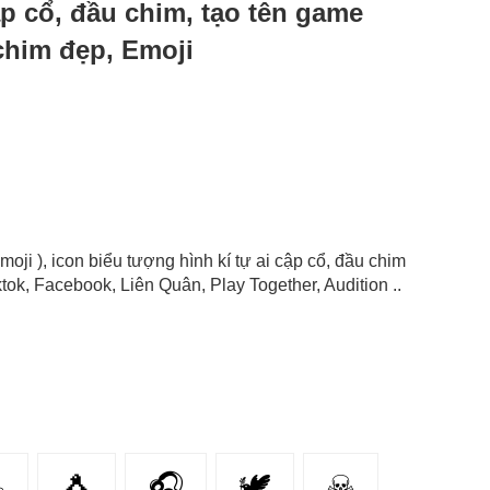
 cập cổ, đầu chim, tạo tên game
 chim đẹp, Emoji
Emoji ), icon biểu tượng hình kí tự ai cập cổ, đầu chim
ok, Facebook, Liên Quân, Play Together, Audition ..

🐧
🎧
🕊️
☠