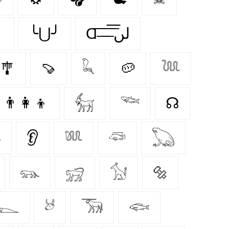
╯
╰⋃╯
Ɑ͞ ̶͞ ̶͞ ̶͞ لں͞
🎐
🍠
𓆗
🥔
𓆙
👨‍👩‍👦
𓃶
𓆝
☊

👂
𓆚
𓆛
𓆏
𓃮
𓃸
𓃩
🔩
𓆍
𓃾
𓃝
𓆟