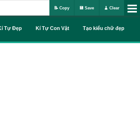
📝 Copy
💾 Save
🧹 Clear
Kí Tự Đẹp
Kí Tự Con Vật
Tạo kiểu chữ đẹp