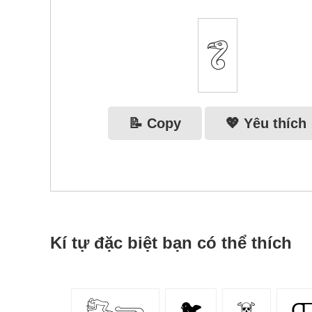
𓆂
📝 Copy
💖 Yêu thích
Kí tự đặc biệt bạn có thể thích
𓀐𓂸
🐦
☠️