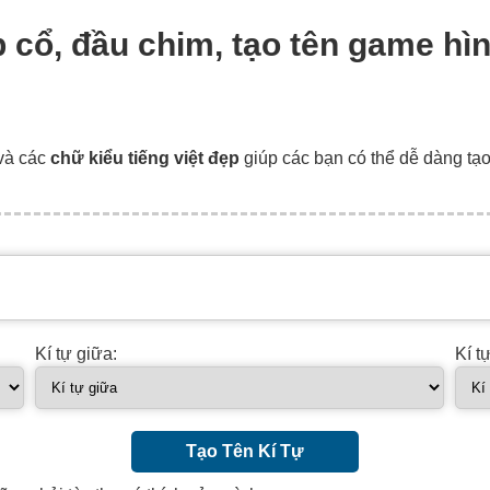
cập cổ, đầu chim, tạo tên game hì
và các
chữ kiểu tiếng việt đẹp
giúp các bạn có thể dễ dàng tạ
Kí tự giữa:
Kí t
Tạo Tên Kí Tự