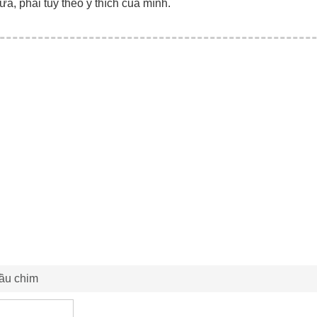
ữa, phải tùy theo ý thích của mình.
đầu chim