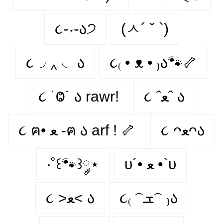
૮֊˕֊ა੭
(ㅅ´ ˘ `)
૮◞ ‸ ◟ ა
૮₍ • ᴥ • ₎ა🐾🦴
૮ ˙Ⱉ˙ ა rawr!
૮ ˆﻌˆ ა
૮ ᴖﻌᴖა
૮ ฅ• ﻌ -ฅ ა arf ! 🦴
‧˚꒰🐾꒱༘⋆
υ´• ﻌ •`υ
૮₍ 𝁽ܫ𝁽 ₎ა
૮ >ﻌ< ა