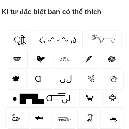
Kí tự đặc biệt bạn có thể thích
ूाीू
૮₍ ˶ᵔ ᵕ ᵔ˶ ₎ა
𓀐𓂸
🪽
🐦
𓁻
🪶
🪷
🍁
Ɑ͞ ͞ ͞ ͞ ͞ ͞ ͞ ͞ لﮞ
🫧
☃️
● █▀█▄ Ɑ͞ ̶͞ ̶͞ ̶͞ لں͞
🦀
🦅
🦢
🦈
𓆃
🦑
🐁