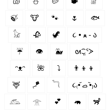
🐚
⛄
🥔
🐡
𓁈
🍃
🐮
🐾
🌷
🐟
𓃠
🥀
🦖
૮ • ﻌ - ა⁩
☔
👁️
🐳
ᘛ⁐̤ᕐᐷ
ᵔᴥᵔ
🌺
⤵
👨‍👦‍👦
🦌
🪁
𓆓
૮₍•᷄ ࡇ •᷅₎ა
𓃹
𓁿
💕
🦛
🦨