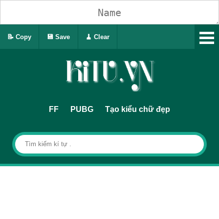
📝 Copy
💾 Save
🧹 Clear
FF
PUBG
Tạo kiểu chữ đẹp