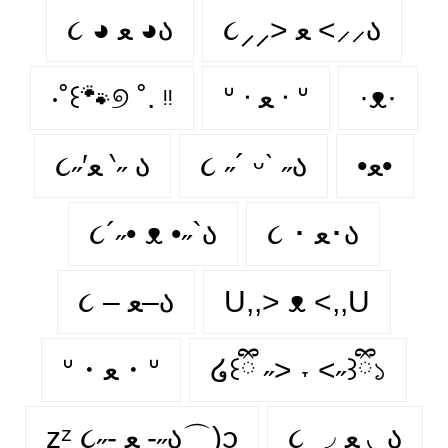
૮⸝⸝> ﻌ <⸝⸝ა
૮ ◕ ﻌ ◕ა
‧˚꒰🐾୭ ˚. ᵎᵎ
ᐡ ᐧ ﻌ ᐧ ᐡ
·ᴥ·
૮˶′ﻌ ‵˶ ა
૮ ˶´ ᵕˋ ˶ა
•ﻌ•
૮´˶• ᴥ •˶`ა
૮ ･ ﻌ･ა
૮ – ﻌ–ა
U,,> ᴥ <,,U
ᐡ・ﻌ・ᐡ
໒꒰ྀི ˶> ˕ <˶꒱ྀི১
૮ ◞ ﻌ ◟ ა
zᶻ ૮˶- ﻌ -˶ა⌒)ᦱ