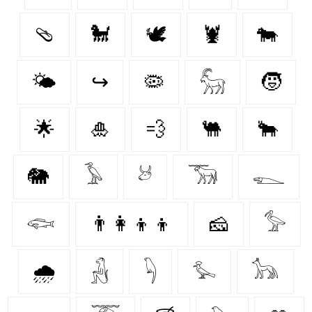
🩴
🐩
🕊
🦞
🐄
🌤️
↪
🦠
𓃵
🧒
🌟
🎍
💨
🐫
🐂
🐘
𓅥
𓃾
𓃝
𓆍
𓆟
👨‍👩‍👦‍👦
🧀
𓅞
🌧️
𓃻
𓆐
𓅙
𓃥