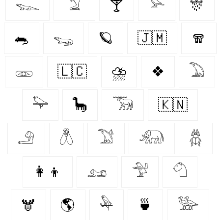
𓆊
𓄆
🍸
𓅪
🎊
🐀
𓆌
🪐
🇯🇲
🧣
𓁽
🇱🇨
⛈️
❖
𓅐
𓅍
🦕
𓃞
🇰🇳
𓄂
𓆦
𓅑
𓃰
𓆣
👩‍👦
𓃭
𓅴
𓄇
🫎
🌎
𓅆
🍵
𓅺