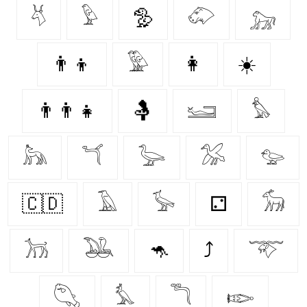
𓄃
𓅱
🦤
𓄁
𓃷
👨‍👦
𓅳
👩‍
☀️
👨‍👨‍👧
🤱
𓆒
𓅊
𓃦
𓆔
𓅬
𓅮
𓅰
🇨🇩
𓄿
𓅚
⚁
𓃘
𓃡
𓅒
🦘
⤴
𓄅
𓆡
𓅘
𓆕
𓆢