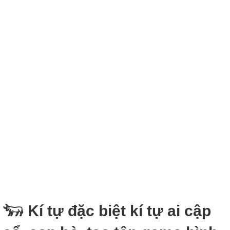
𓃓 Kí tự đặc biệt kí tự ai cập