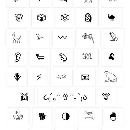
🐻
🎲
🕸️
🗿
🐪
𓃴
𓅫
〰️
𓆈
𓅃
👂
🐑
🦫
𓆚
🐏
🪻
⚡
𓆛
📧
𓆏
👯
૮₍´｡ᵔ ꈊ ᵔ｡`₎ა
🦒
𓅇
🐕
🌗
𓆖
🐣