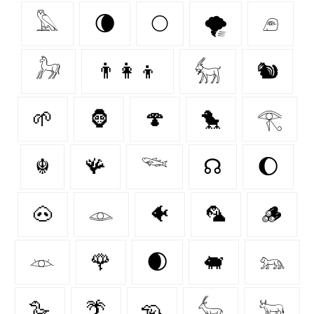
𓅓
🌘
🌕
🌪️
𓂉
𓃗
👨‍👩‍👦
𓃶
🐿
🌱
🦍
🍄‍
🐤
𓂀
☬
🪸
𓆝
☊
🌔
🐽
𓁼
🐠
🦜
🪵
𓁺
🌹
🌒
🐖
𓃬
🪿
🌴
🦡
𓃲
𓃽