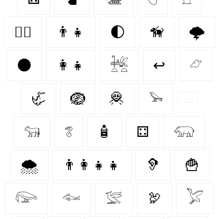
🐕‍🦺
👨‍👧
🌓
🦮
🌩️
🌑
👩‍👧
𓆥
↩
𓃿
🦏
🪺
🦧
𓅩
𓃔
𓆂
🧴
⚃
𓃯
🌨️
👨‍👩‍👧‍👧
🦻
🍟
𓅼
𓆜
𓅛
🦃
𓅯