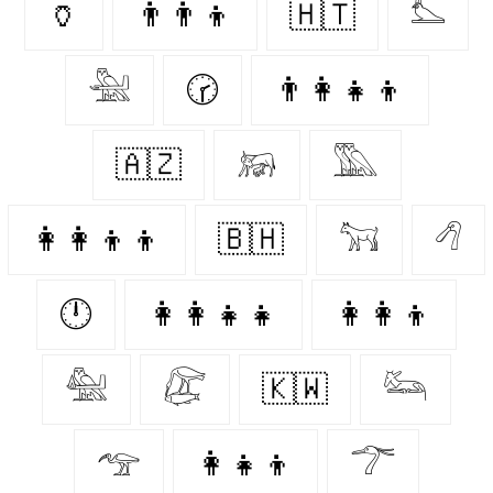
🏺
👨‍👨‍👦
🇭🇹
𓅏
𓅖
🕝
👨‍👩‍👧‍👦
🇦🇿
𓃖
𓅔
👩‍👩‍👦‍👦
🇧🇭
𓃙
𓆁
🕛
👩‍👩‍👧‍👧
👩‍👩‍👦
𓅕
𓅻
🇰🇼
𓃛
𓅠
👩‍👧‍👦
𓆀