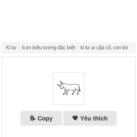
Kí tự
Icon biểu tượng đặc biệt
kí tự ai cập cổ, con bò
𓃓
📝 Copy
💖 Yêu thích