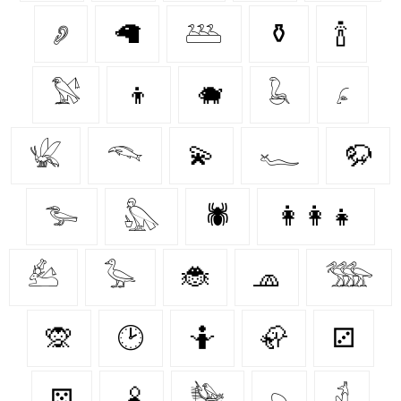
𓂈
🦙
𓅹
⚱️
🍾
𓅄
👦
🐗
𓆘
𓂊
𓆤
𓆞
💫
𓆑
🦬
𓅧
𓅽
🕷️
👩‍👩‍👧
𓃕
𓅭
🐞
🧢
𓅢
🙊
🕑
🤷
🦣
⚂
⚄
🫄
𓅋
𓆇
𓁢