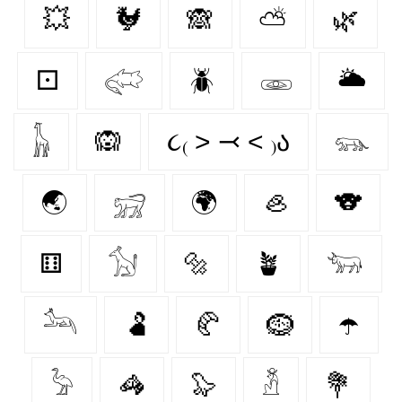
💥
🐓
🙈
⛅
🌿
⚀
𓅾
🪲
𓁾
🌥️
𓃱
🙉
૮₍ ˃ ⤙ ˂ ₎ა
𓃮
🌏
𓃸
🌍
🦪
🐨
⚅
𓃩
🔩
🪴
𓃓
𓃢
🫃
🥐
🪹
☂️
𓅦
🦓
🦭
𓁳
💐