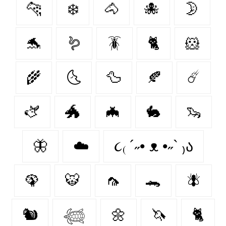
🐆
❄️
🐴
🐙
🌛
🐬
🪱
🪳
🐈
🐹
🌾
🌜
🦆
🍂
☄️
🫏
🐲
🦇
🐇
🦦
🦋
☁️
૮₍ ´˶• ᴥ •˶` ₎ა
🦚
🐯
🦟
🐊
🪰
🐿️
𓆉
🌼
🦄
🐈‍