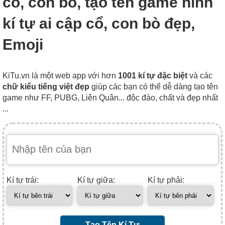
cổ, con bò, tạo tên game hình
kí tự ai cập cổ, con bò đẹp,
Emoji
KiTu.vn là một web app với hơn
1001 kí tự đặc biệt
và các
chữ kiểu tiếng việt đẹp
giúp các bạn có thể dễ dàng tạo tên
game như FF, PUBG, Liên Quân... độc đáo, chất và đẹp nhất
...
Kí tự trái:
Kí tự giữa:
Kí tự phải:
Tạo Tên Kí Tự