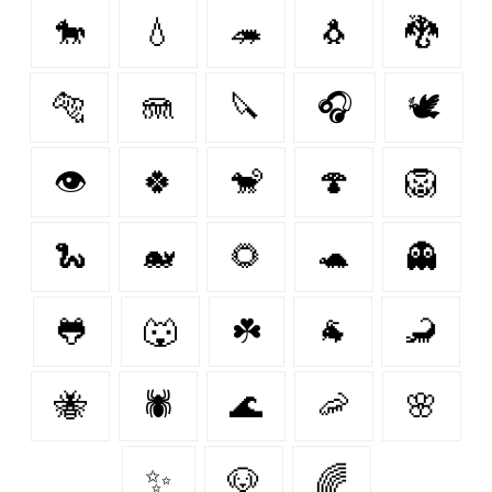
🐎
💧
🦔
🐧
🐉
🐅
🪼
🔪
🎧
🕊️
👁
🍀
🐒
🍄
🦁
🐍
🐋
🌻
🐢
👻
🐸
🐺
☘️
🐐
🦂
🐝
🕷
🌊
🦐
🌸
✨
🐶
🌈