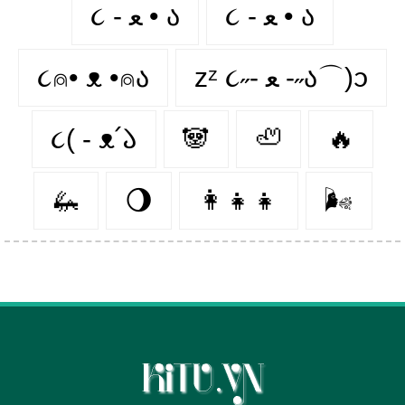
૮ - ﻌ • ა
૮ - ﻌ • ა⁩
૮⍝• ᴥ •⍝ა
zᶻ ૮˶- ﻌ -˶ა⌒)ᦱ
૮( - ᴥ՛𑁬
🐼
🦥
🔥
🦗
🌖
👩‍👧‍👧
🌬️