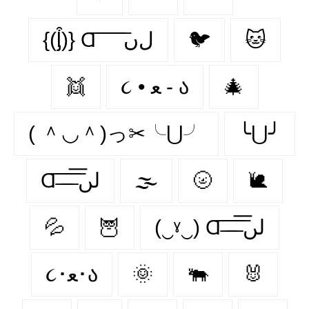
{(ᶅ͒)} Ɑ͞ ͞ ͞ ͞ ͞ ﻝﮞ
🐦‍
🐱
👯‍
૮ • ﻌ - ა
🎄
( ＾◡＾)っ✂╰⋃╯
╰⋃╯
Ɑ͞ ̶͞ ̶͞ ̶͞ لں͞
🌫️
🌝
🐌
💦
🦉
(‿ˠ‿) Ɑ͞ ̶͞ ̶͞ ̶͞ لں͞
૮･ﻌ･ა
🌞
🐃
🐰