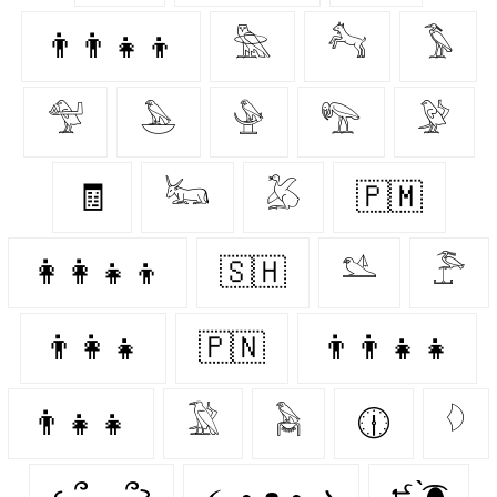
👨‍👨‍👧‍👦
𓅗
𓃚
𓅣
𓅵
𓅅
𓅈
𓅟
𓅶
🧾
𓃜
𓅷
🇵🇲
👩‍👩‍👧‍👦
🇸🇭
𓅎
𓅤
👨‍👩‍👧
🇵🇳
👨‍👨‍👧‍👧
👨‍👧‍👧
𓅁
𓅉
🕧
𓆠