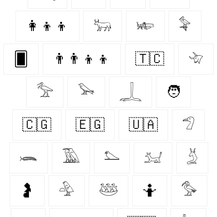
👩‍👦‍👦
𓃒
𓆧
𓅝
🂠
👨‍👨‍👦‍👦
🇹🇨
𓄀
𓅡
𓅨
𓆆
🧑
🇨🇬
🇪🇬
🇺🇦
𓅿
𓆨
𓅀
𓅌
𓃫
𓄄
🤰
𓅲
𓅸
🤷‍
𓅜