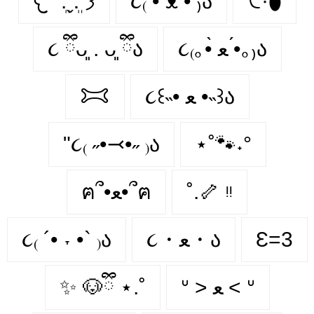
𐔌՞ ܸ.ˬ.ܸ՞𐦯
૮₍ • ᴥ • ₎ა
੯·̀͡⬮
૮ ྀིᴗ͈ . ᴗ͈ ྀིა
૮₍｡•̀ ﻌ •́｡₎ა
𐂯
૮꒰˵• ﻌ •˵꒱ა
"૮₍ ˶•⤙•˶ ₎ა
⋆˚🐾˖°
ฅ՞•ﻌ•՞ฅ
˚.🦴 ᵎᵎ
૮₍ ´• ˕ •` ₎ა
૮・ﻌ・ა
Ɛ=3
✨ 🐶ྀི ⋆.˚
ᐡ > ﻌ < ᐡ