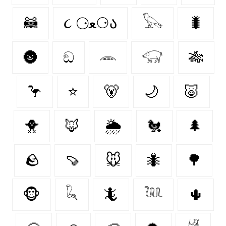
🦝
૮ ⚆ﻌ⚆ა
𓅂
🐛
🌚
ඞ
𓂎
𓃟
🎋
🦩
⭐
🐻‍
🌙
🐷
🐥
🦊
🌦️
🐔
🌲
🪨
🍠
🐭
🐜
🌳
🐵
𓆗
🦎
𓆙
🌵