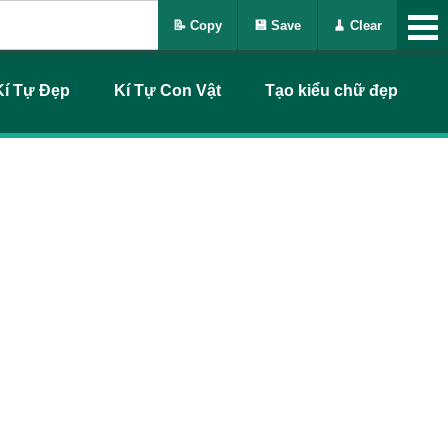
📝 Copy
💾 Save
🧹 Clear
Kí Tự Đẹp
Kí Tự Con Vật
Tạo kiểu chữ đẹp