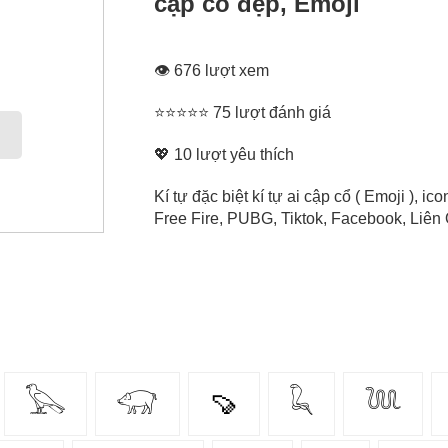
cập cổ đẹp, Emoji
👁 676 lượt xem
⭐⭐⭐⭐⭐ 75 lượt đánh giá
💖
10
lượt yêu thích
Kí tự đặc biệt kí tự ai cập cổ ( Emoji ), 
Free Fire, PUBG, Tiktok, Facebook, Liên Q
𓅂
𓃟
🍠
𓆗
𓆙