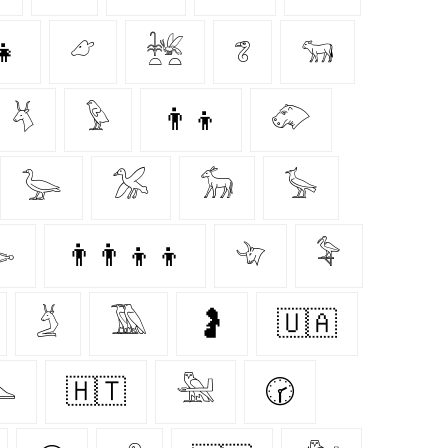
👧
𓃿
𓆥
𓆂
𓃔
𓄃
𓅱
👨‍👦
𓄁
𓅬
𓅮
𓃘
𓅚

👨‍👨‍👦‍👦
𓄀
𓅝
𓄄
𓅀
🤰
🇺🇦

🇭🇹
𓅖
🕝