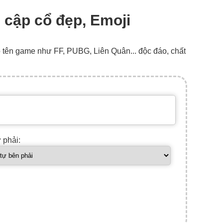
ai cập cổ đẹp, Emoji
o tên game như FF, PUBG, Liên Quân... độc đáo, chất
ự phải: