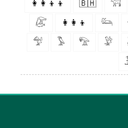
👩‍👩‍👦‍👦
🇧🇭
𓃙
𓅻
👩‍👩‍👦
𓃛
𓅵
𓅣
𓅟
𓅶