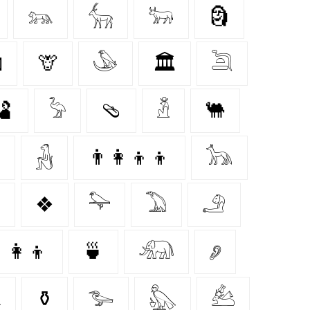
𓃬
𓃲
𓃽
🗿

🦒
𓅇
🏛
𓆖
🫃
𓅦
🩴
𓁳
🐫

𓃻
👨‍👩‍👦‍👦
𓃥

❖
𓅍
𓅐
𓄂
👩‍👦
🍵
𓃰
𓂈

⚱️
𓅧
𓅽
𓃕