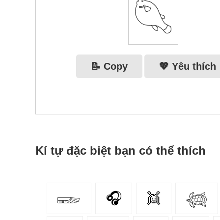
𓆡
📝 Copy
💖 Yêu thích
Kí tự đặc biệt bạn có thể thích
𓆃
🎧
👯‍
𓆉