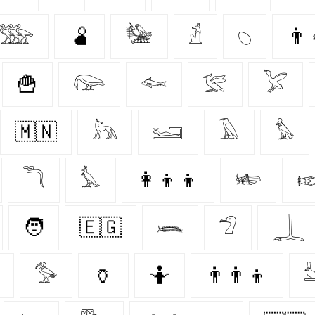
𓅢
🫄
𓅋
𓁢
𓆇
👨‍
🍟
𓅼
𓆜
𓅛
𓅯
🇲🇳
𓃦
𓆒
𓄿
𓅊
𓆕
𓅘
👩‍👦‍👦
𓆧

🧑
🇪🇬
𓆨
𓅿
𓆆
𓅜
🏺
🤷‍
👨‍👨‍👦
