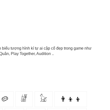
icon biểu tượng hình kí tự ai cập cổ đẹp trong game như
uân, Play Together, Audition ..
🥔
𓁈
𓃠
👨‍👦‍👦