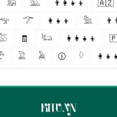
𓃖
𓅔
👨‍👩‍👧‍👦
🇦🇿
𓅠
𓆀
👩‍👧‍👦
𓅗
👨‍
𓅷
🧾
𓃜
👩‍👩‍👧‍👦

𓅤
𓅁
𓅉
🕧
𓆠
👩‍👧‍