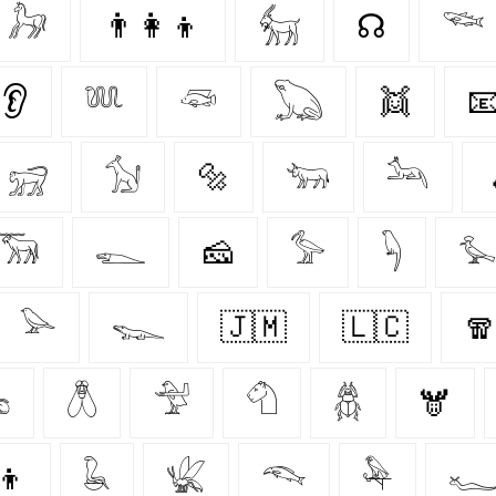
𓃗
👨‍👩‍👦
𓃶
☊
𓆝
👂
𓆚
𓆛
𓆏
👯

𓃸
𓃩
🔩
𓃓
𓃢
𓃝
𓆍
🧀
𓅞
𓆐

𓅪
𓆊
🇯🇲
🇱🇨


𓆦
𓅴
𓄇
𓆣
🫎
👦
𓆘
𓆤
𓆞
𓅆
