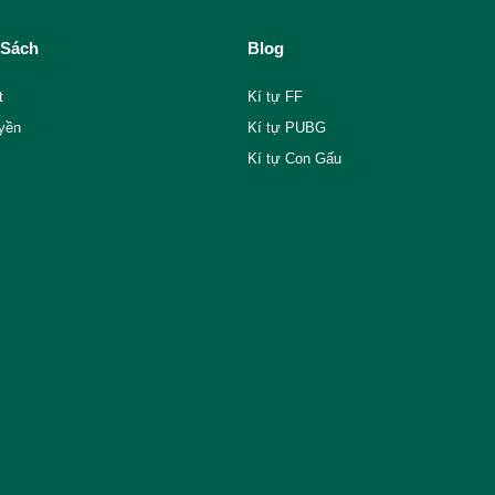
 Sách
Blog
t
Kí tự FF
yền
Kí tự PUBG
Kí tự Con Gấu