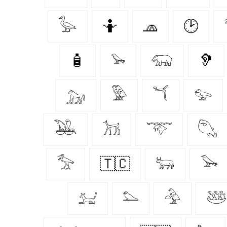
𓅭
🤷
🧢
🕑
🧴
𓅩
𓃯
🦻
𓃷
𓅳
𓆔
𓅰
𓅒
𓃡
𓄅
𓆡
𓅡
🇹🇨
𓃒
𓅨
𓃫
𓅌
𓅲
𓅸