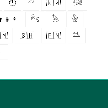
🕛
𓆁
🇰🇼
𓅕
‍👧‍👦
𓃚
𓅅
𓅈
🇲
🇸🇭
🇵🇳
𓅎
👧