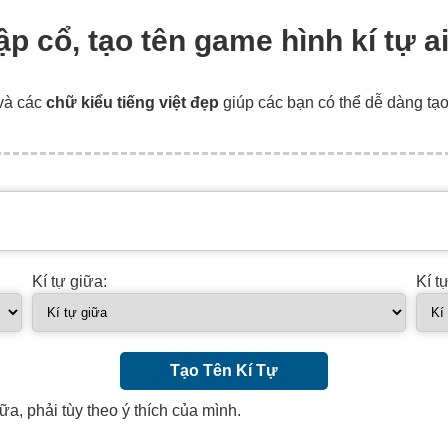
cập cổ, tạo tên game hình kí tự 
và các
chữ kiểu tiếng việt đẹp
giúp các bạn có thể dễ dàng tạ
Kí tự giữa:
Kí t
Tạo Tên Kí Tự
ữa, phải tùy theo ý thích của mình.