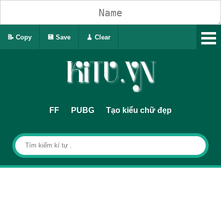
📝 Copy
💾 Save
🧹 Clear
FF
PUBG
Tạo kiểu chữ đẹp