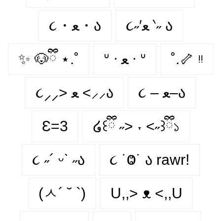
૮˶′ﻌ ‵˶ ა
૮・ﻌ・ა
✨ 🐶ྀི ⋆.˚
ᐡ ᐧ ﻌ ᐧ ᐡ
˚.🦴 ᵎᵎ
૮ – ﻌ–ა
૮⸝⸝> ﻌ <⸝⸝ა
Ɛ=3
໒꒰ྀི ˶> ˕ <˶꒱ྀི১
૮ ˶´ ᵕˋ ˶ა
૮ ˙Ⱉ˙ ა rawr!
(ㅅ´ ˘ `)
U,,> ᴥ <,,U