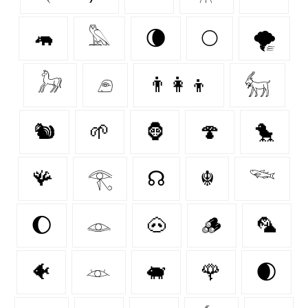
🦛
𓅓
🌘
🌕
🌪️
𓃗
𓂉
👨‍👩‍👦
𓃶
🐿
🌱
🦍
🍄‍
🐤
🪸
𓂀
☊
☬
𓆝
🌔
𓁼
🐽
🪵
🦜
🐠
𓁺
🐖
🌹
🌒