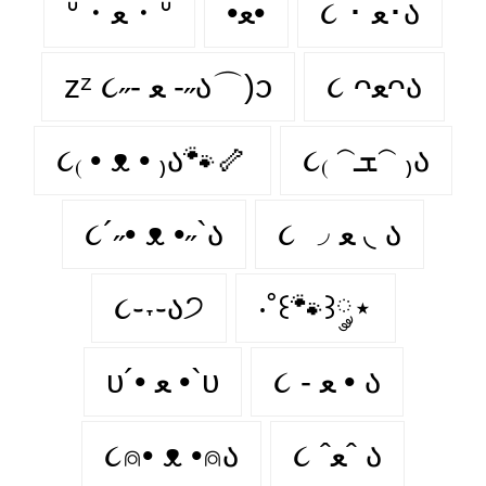
૮ ･ ﻌ･ა
•ﻌ•
ᐡ・ﻌ・ᐡ
૮ ᴖﻌᴖა
zᶻ ૮˶- ﻌ -˶ა⌒)ᦱ
૮₍ • ᴥ • ₎ა🐾🦴
૮₍ 𝁽ܫ𝁽 ₎ა
૮´˶• ᴥ •˶`ა
૮ ◞ ﻌ ◟ ა
૮֊˕֊ა੭
‧˚꒰🐾꒱༘⋆
૮ - ﻌ • ა
υ´• ﻌ •`υ
૮⍝• ᴥ •⍝ა
૮ ˆﻌˆ ა