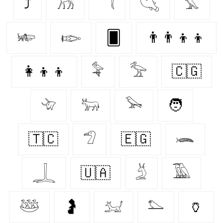
⤴
𓃡
𓆕
𓆡
𓅘
𓆧
𓆢
🂠
👨‍👨‍👦‍👦
👩‍👦‍👦
𓅝
𓅡
🇨🇬
𓄀
𓃒
𓅨
🧑
🇹🇨
𓅿
🇪🇬
𓆨
𓆆
🇺🇦
𓄄
𓅀
𓅸
🤰
𓃫
𓅌
🏺