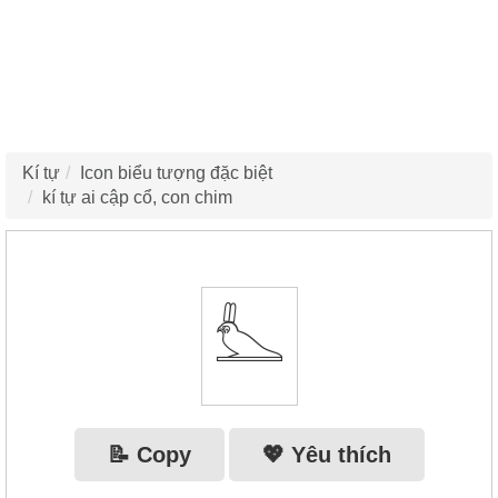
Kí tự
Icon biểu tượng đặc biệt
kí tự ai cập cổ, con chim
𓅏
📝 Copy
💖 Yêu thích