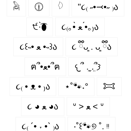
𓅉
🕧
𓆠
"૮₍ ˶•⤙•˶ ₎ა
੯·̀͡⬮
૮₍｡•̀ ﻌ •́｡₎ა
૮꒰˵• ﻌ •˵꒱ა
૮ ྀིᴗ͈ . ᴗ͈ ྀིა
𐔌՞ ܸ.ˬ.ܸ՞𐦯
ฅ՞•ﻌ•՞ฅ
૮₍ • ᴥ • ₎ა
⋆˚🐾˖°
𐂯
ᐡ > ﻌ < ᐡ
૮ ◕ ﻌ ◕ა
૮₍ ´• ˕ •` ₎ა
‧˚꒰🐾୭ ˚. ᵎᵎ