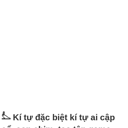
𓅏 Kí tự đặc biệt kí tự ai cập