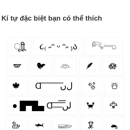
Kí tự đặc biệt bạn có thể thích
ूाीू
૮₍ ˶ᵔ ᵕ ᵔ˶ ₎ა
𓀐𓂸
🪽
🐦
𓁻
🪶
🪷
🍁
Ɑ͞ ͞ ͞ ͞ ͞ ͞ ͞ ͞ لﮞ
🫧
☃️
● █▀█▄ Ɑ͞ ̶͞ ̶͞ ̶͞ لں͞
🦀
🦅
🦢
🦈
𓆃
🦑
🐁