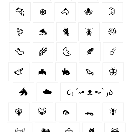
🐆
❄️
🐴
🐙
🌛
🪱
🐬
🐈
🪳
🐹
🦆
🌾
🌜
🍂
☄️
🫏
🦇
🐇
🦦
🦋
🐲
☁️
૮₍ ´˶• ᴥ •˶` ₎ა
🦚
🐯
🦟
🐊
🪰
𓆉
🐿️
🌼
🐈‍
🦝