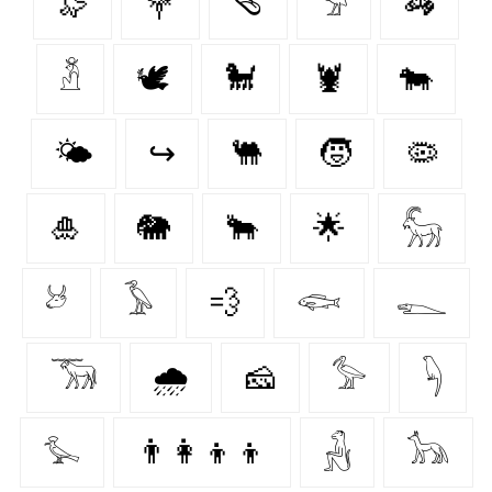
🦭
💐
🩴
𓅦
🦓
𓁳
🕊
🐩
🦞
🐄
🌤️
↪
🐫
🧒
🦠
🎍
🐘
🐂
🌟
𓃵
𓃾
𓅥
💨
𓆟
𓆍
𓃝
🌧️
🧀
𓅞
𓆐
𓅙
👨‍👩‍👦‍👦
𓃻
𓃥