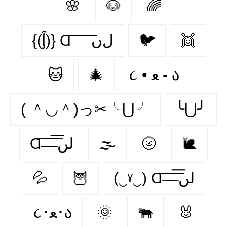
🌸
🐶
🌈
{(ᶅ͒)} Ɑ͞ ͞ ͞ ͞ ͞ ﻝﮞ
🐦‍
👯‍
🐱
🎄
૮ • ﻌ - ა
( ＾◡＾)っ✂╰⋃╯
╰⋃╯
Ɑ͞ ̶͞ ̶͞ ̶͞ لں͞
🌫️
🌝
🐌
💦
🦉
(‿ˠ‿) Ɑ͞ ̶͞ ̶͞ ̶͞ لں͞
૮･ﻌ･ა
🌞
🐃
🐰