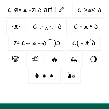
૮ >ﻌ< ა
૮ ฅ• ﻌ -ฅ ა arf ! 🦴
·ᴥ·
૮◞ ‸ ◟ ა
૮ - ﻌ • ა⁩
zᶻ ૮˶- ﻌ -˶ა⌒)ᦱ
૮( - ᴥ՛𑁬
🐼
🦥
🔥
🦗
🌖
👩‍👧‍👧
🌬️