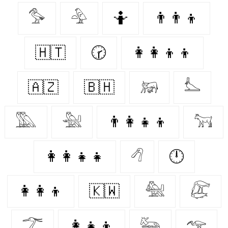
𓅜
𓅲
🤷‍
👨‍👨‍👦
🇭🇹
🕝
👩‍👩‍👦‍👦
🇦🇿
🇧🇭
𓃖
𓅏
𓅔
𓅖
👨‍👩‍👧‍👦
𓃙
👩‍👩‍👧‍👧
𓆁
🕛
👩‍👩‍👦
🇰🇼
𓅕
𓅻
𓆀
👩‍👧‍👦
𓃛
𓅠