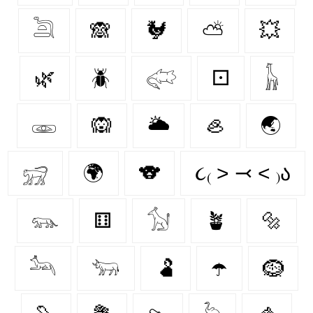
𓆖
🙈
🐓
⛅
💥
🌿
🪲
𓅾
⚀
𓃱
𓁾
🙉
🌥️
🦪
🌏
𓃸
🌍
🐨
૮₍ ˃ ⤙ ˂ ₎ა
𓃮
⚅
𓃩
🪴
🔩
𓃢
𓃓
🫃
☂️
🪹