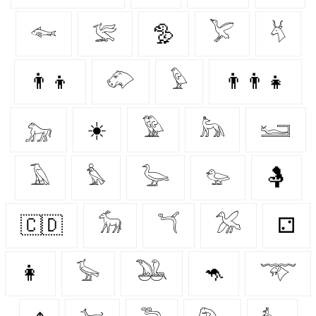
𓆜
𓅛
🦤
𓅯
𓄃
👨‍👦
𓄁
𓅱
👨‍👨‍👧
𓃷
☀️
𓅳
𓃦
𓆒
𓄿
𓅊
𓅬
𓅰
🤱
🇨🇩
𓃘
𓆔
𓅮
⚁
👩‍
𓅚
𓅒
🦘
𓄅