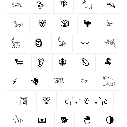
𓃬
🪿
🌴
𓃲
🦡
𓃽
🐻
🎲
🐪
𓅫
𓃴
🗿
𓅃
〰️
𓆈
🐑
👂
🕸️
🦫
🐏
⚡
🪻
𓆚
𓆛
𓆏
👯
🦒
૮₍´｡ᵔ ꈊ ᵔ｡`₎ა
𓅇
📧
🐕
🐣
🌗