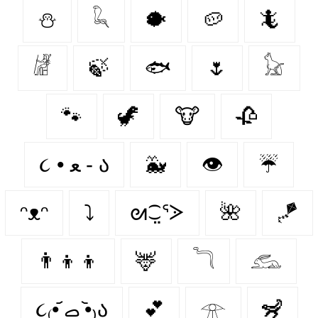
⛄
𓆗
🐡
🥔
🦎
𓁈
🍃
🐟
🌷
𓃠
🐾
🦖
🐮
🥀
૮ • ﻌ - ა⁩
🐳
👁️
☔
ᵔᴥᵔ
⤵
ᘛ⁐̤ᕐᐷ
🌺
🪁
👨‍👦‍👦
🦌
𓆓
𓃹
૮₍•᷄ ࡇ •᷅₎ა
💕
𓁿
🦨