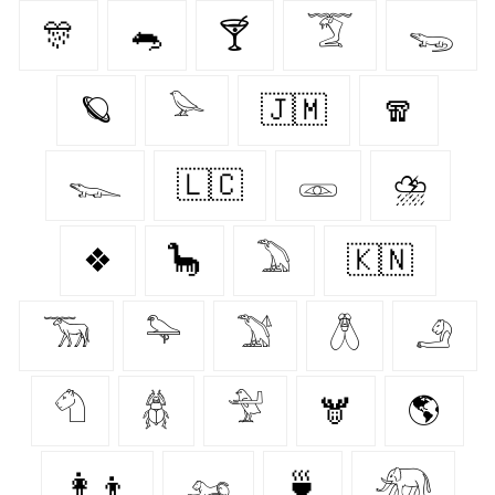
🎊
🐀
🍸
𓄆
𓆌
🪐
𓅪
🇯🇲
🧣
𓆊
🇱🇨
𓁽
⛈️
❖
🦕
𓅐
🇰🇳
𓃞
𓅍
𓅑
𓆦
𓄂
𓄇
𓆣
𓅴
🫎
🌎
👩‍👦
𓃭
🍵
𓃰