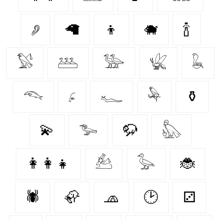
𓂈
🦙
👦
🐗
🍾
𓅄
𓅹
𓅺
𓆤
𓆘
𓆞
𓂊
𓆑
𓅆
⚱️
💫
𓅧
🦬
𓅽
👩‍👩‍👧
𓃕
𓅭
🐞
🕷️
🦣
🧢
🕑
⚂