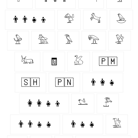
👨‍👨‍👧‍👦
𓅵
𓃚
𓅅
𓅈
𓅗
𓅣
𓅟
𓅶
𓃜
🧾
𓅷
🇵🇲
🇸🇭
🇵🇳
👨‍👩‍👧
👩‍👩‍👧‍👦
𓅎
𓅤
👨‍👨‍👧‍👧
👨‍👧‍👧
𓅁