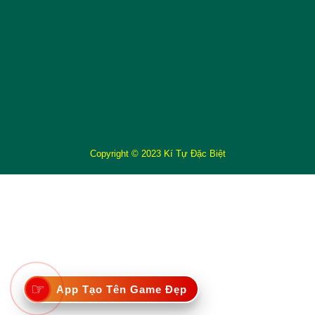
Copyright © 2023 Kí Tự Đặc Biệt
☞
App Tạo Tên Game Đẹp