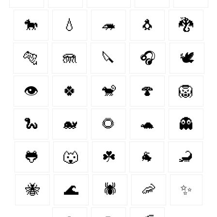
🐎
💧
🦔
🐧
🐉
🐅
🪼
🔪
🎧
🕊️
👁
🍀
🐒
🍄
🦁
🐍
🐋
🌻
🐢
👻
🐸
🐺
☘️
🐐
🦂
🐝
🌊
🕷
🦐
✨