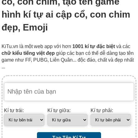
cổ, con chim, tạo tên game
hình kí tự ai cập cổ, con chim
đẹp, Emoji
KiTu.vn là một web app với hơn
1001 kí tự đặc biệt
và các
chữ kiểu tiếng việt đẹp
giúp các bạn có thể dễ dàng tạo tên
game như FF, PUBG, Liên Quân... độc đáo, chất và đẹp nhất
...
Kí tự trái:
Kí tự giữa:
Kí tự phải:
Tạo Tên Kí Tự