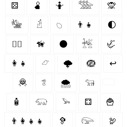
⚄
🫄
🤷
𓅢
🙊
𓅋
𓁢
𓆇
👨‍👧
🌓
🐕‍🦺
🦮
🌑
𓆥
🦏
👩‍👧
𓃿
🌩️
🪺
↩
🦧
𓆂
🌨️
𓃔
🧴
𓃯
𓅩
⚃
🍟
👨‍👩‍👧‍👧
🦻
𓅼
🦃