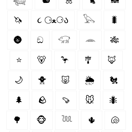
🦄
૮ ⚆ﻌ⚆ა
𓅂
🐛
🌚
ඞ
𓃟
𓂎
🎋
⭐
🐻‍
🦩
🎐
🦊
🌙
🐥
🐷
🌦️
🐔
🌲
🪨
🍠
🐭
🐜
🌳
🐵
𓆙
🌵
🐚