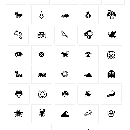
🐎
💧
🦔
🐧
🐉
🐅
🪼
🔪
🎧
🕊️
👁
🍀
🐒
🍄
🦁
🐍
🐋
🌻
🐢
👻
🐸
🐺
☘️
🐐
🦂
🐝
🕷
🌊
🦐
🌸