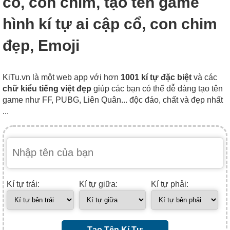
cổ, con chim, tạo tên game
hình kí tự ai cập cổ, con chim
đẹp, Emoji
KiTu.vn là một web app với hơn
1001 kí tự đặc biệt
và các
chữ kiểu tiếng việt đẹp
giúp các bạn có thể dễ dàng tạo tên
game như FF, PUBG, Liên Quân... độc đáo, chất và đẹp nhất
...
Kí tự trái:
Kí tự giữa:
Kí tự phải:
Tạo Tên Kí Tự