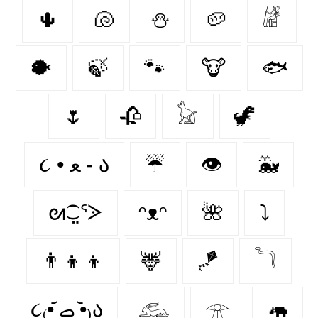
🌵
🐚
⛄
🥔
𓁈
🐡
🍃
🐾
🐮
🐟
🌷
🥀
𓃠
🦖
૮ • ﻌ - ა⁩
☔
👁️
🐳
ᘛ⁐̤ᕐᐷ
ᵔᴥᵔ
🌺
⤵
👨‍👦‍👦
🦌
🪁
𓆓
૮₍•᷄ ࡇ •᷅₎ა
𓃹
𓁿
🦛