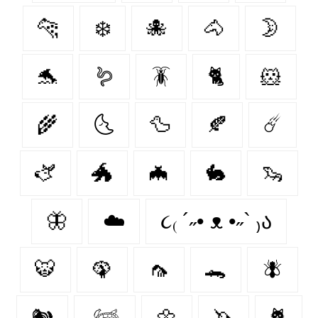
🐆
❄️
🐙
🐴
🌛
🐬
🪱
🪳
🐈
🐹
🌾
🌜
🦆
🍂
☄️
🫏
🐲
🦇
🐇
🦦
🦋
☁️
૮₍ ´˶• ᴥ •˶` ₎ა
🐯
🦚
🦟
🐊
🪰
🐿️
𓆉
🌼
🦄
🐈‍