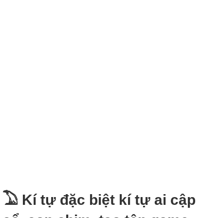
𓅐 Kí tự đặc biệt kí tự ai cập