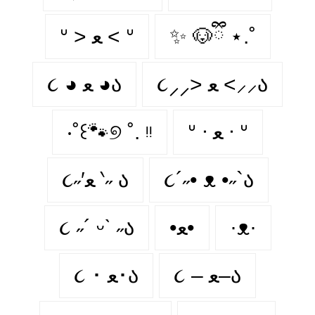
ᐡ > ﻌ < ᐡ
✨ 🐶ྀི ⋆.˚
૮⸝⸝> ﻌ <⸝⸝ა
૮ ◕ ﻌ ◕ა
‧˚꒰🐾୭ ˚. ᵎᵎ
ᐡ ᐧ ﻌ ᐧ ᐡ
૮˶′ﻌ ‵˶ ა
૮´˶• ᴥ •˶`ა
૮ ˶´ ᵕˋ ˶ა
•ﻌ•
·ᴥ·
૮ – ﻌ–ა
૮ ･ ﻌ･ა