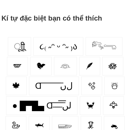
Kí tự đặc biệt bạn có thể thích
ूाीू
૮₍ ˶ᵔ ᵕ ᵔ˶ ₎ა
𓀐𓂸
🪽
🐦
𓁻
🪶
🪷
🍁
Ɑ͞ ͞ ͞ ͞ ͞ ͞ ͞ ͞ لﮞ
🫧
☃️
● █▀█▄ Ɑ͞ ̶͞ ̶͞ ̶͞ لں͞
🦀
🦅
🦢
🦈
𓆃
🦑
🐁