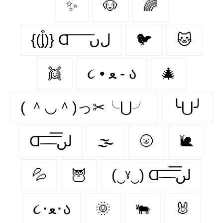
✨
🐶
🌈
{(ᶅ͒)} Ɑ͞ ͞ ͞ ͞ ͞ ﻝﮞ
🐦‍
🐱
👯‍
૮ • ﻌ - ა
🎄
( ＾◡＾)っ✂╰⋃╯
╰⋃╯
Ɑ͞ ̶͞ ̶͞ ̶͞ لں͞
🌫️
🌝
🐌
💦
🦉
(‿ˠ‿) Ɑ͞ ̶͞ ̶͞ ̶͞ لں͞
૮･ﻌ･ა
🌞
🐃
🐰