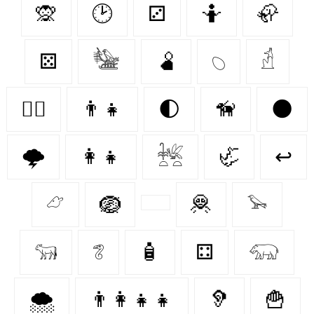
🙊
🕑
⚂
🤷
🦣
⚄
𓅋
🫄
𓆇
𓁢
🐕‍🦺
👨‍👧
🌓
🦮
🌑
🌩️
👩‍👧
𓆥
🦏
↩
𓃿
🪺
🦧
𓅩
𓃔
𓆂
🧴
⚃
𓃯
🌨️
👨‍👩‍👧‍👧
🦻
🍟