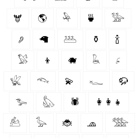
🫎
🌎
𓅆
🍵
𓅺
𓂈
🦙
𓅹
⚱️
🍾
𓅄
👦
🐗
𓆘
𓂊
𓆤
𓆞
💫
𓆑
🦬
𓅧
𓅽
🕷️
👩‍👩‍👧
𓃕
𓅭
🐞
🧢
𓅢