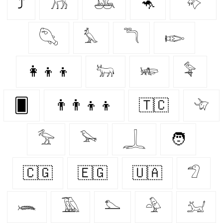
⤴
𓃡
𓅒
🦘
𓄅
𓆡
𓅘
𓆕
𓆢
👩‍👦‍👦
𓃒
𓆧
𓅝
🂠
👨‍👨‍👦‍👦
🇹🇨
𓄀
𓅡
𓅨
𓆆
🧑
🇨🇬
🇪🇬
🇺🇦
𓅿
𓆨
𓅀
𓅌
𓅲
𓃫