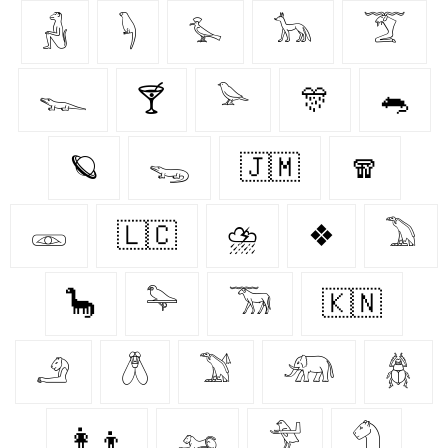
𓃻
𓆐
𓅙
𓃥
𓄆
𓆊
🍸
𓅪
🎊
🐀
🪐
𓆌
🇯🇲
🧣
𓁽
🇱🇨
⛈️
❖
𓅐
🦕
𓅍
𓃞
🇰🇳
𓄂
𓆦
𓅑
𓃰
𓆣
👩‍👦
𓃭
𓅴
𓄇