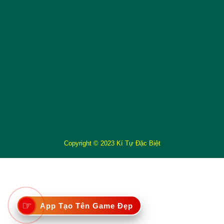
Copyright © 2023 Kí Tự Đặc Biệt
☞
App Tạo Tên Game Đẹp