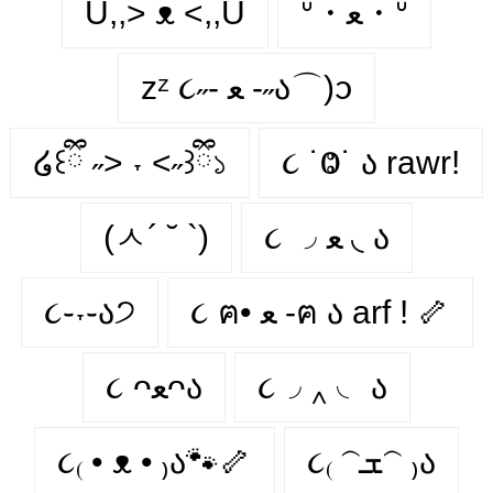
U,,> ᴥ <,,U
ᐡ・ﻌ・ᐡ
zᶻ ૮˶- ﻌ -˶ა⌒)ᦱ
໒꒰ྀི ˶> ˕ <˶꒱ྀི১
૮ ˙Ⱉ˙ ა rawr!
(ㅅ´ ˘ `)
૮ ◞ ﻌ ◟ ა
૮֊˕֊ა੭
૮ ฅ• ﻌ -ฅ ა arf ! 🦴
૮ ᴖﻌᴖა
૮◞ ‸ ◟ ა
૮₍ • ᴥ • ₎ა🐾🦴
૮₍ 𝁽ܫ𝁽 ₎ა