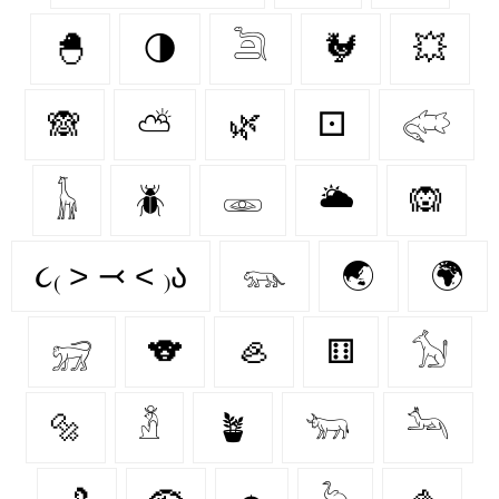
🐣
🌗
𓆖
🐓
💥
🙈
⛅
🌿
⚀
𓅾
𓃱
🪲
𓁾
🌥️
🙉
૮₍ ˃ ⤙ ˂ ₎ა
𓃮
🌏
🌍
𓃸
🐨
🦪
⚅
𓃩
🔩
𓁳
🪴
𓃓
𓃢