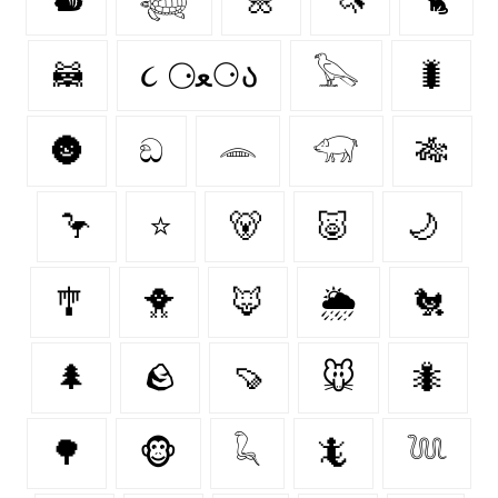
🦝
૮ ⚆ﻌ⚆ა
𓅂
🐛
🌚
ඞ
𓂎
𓃟
🎋
🦩
⭐
🐻‍
🐷
🌙
🎐
🐥
🦊
🌦️
🐔
🌲
🪨
🍠
🐭
🐜
🌳
🐵
𓆗
🦎
𓆙