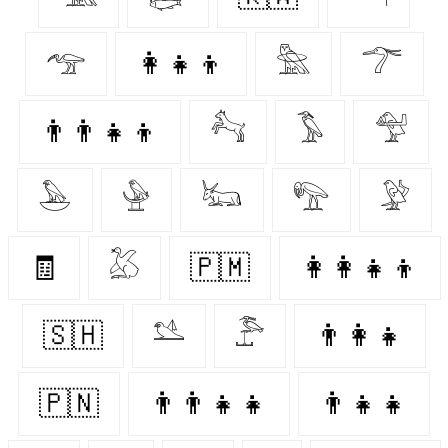
𓅠
👩‍👧‍👦
𓅗
𓆀
👨‍👨‍👧‍👦
𓃚
𓅣
𓅵
𓅅
𓅈
𓃜
𓅟
𓅶
🧾
𓅷
🇵🇲
👩‍👩‍👧‍👦
🇸🇭
𓅎
𓅤
👨‍👩‍👧
🇵🇳
👨‍👨‍👧‍👧
👨‍👧‍👧