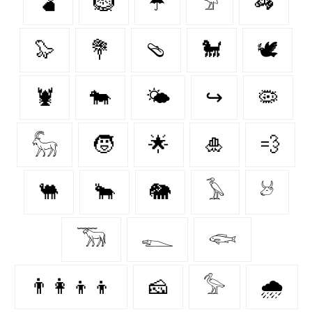
🫃
🪹
☂️
𓅦
🦓
🦭
💐
🩴
🐩
🕊
🦞
🐄
🌤️
↪
🦠
𓃵
🧒
🌟
🎍
💨
🐫
🐂
🐘
𓅥
𓃾
𓃝
𓆍
𓆟
👨‍👩‍👦‍👦
🧀
𓅞
🌧️