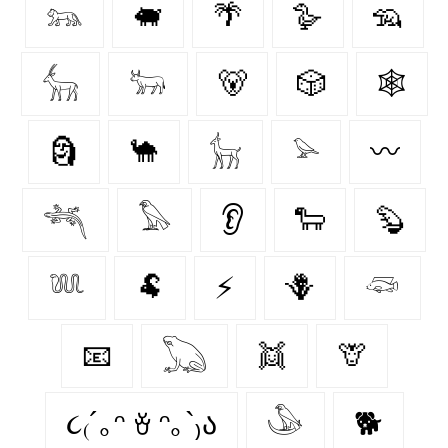
𓃬
🐖
🌴
🪿
🦡
𓃲
𓃽
🐻
🎲
🕸️
🗿
🐪
𓃴
𓅫
〰️
𓆈
𓅃
👂
🐑
🦫
𓆚
🐏
⚡
🪻
𓆛
📧
𓆏
👯
🦒
૮₍´｡ᵔ ꈊ ᵔ｡`₎ა
𓅇
🐕