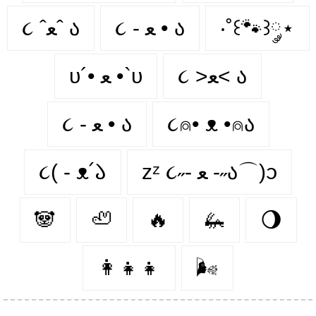
૮ ˆﻌˆ ა
૮ - ﻌ • ა⁩
‧˚꒰🐾꒱༘⋆
૮ >ﻌ< ა
υ´• ﻌ •`υ
૮ - ﻌ • ა
૮⍝• ᴥ •⍝ა
૮( - ᴥ՛𑁬
zᶻ ૮˶- ﻌ -˶ა⌒)ᦱ
🐼
🦥
🔥
🦗
🌖
👩‍👧‍👧
🌬️