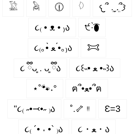
𓅁
𓅉
🕧
𓆠
𐔌՞ ܸ.ˬ.ܸ՞𐦯
૮₍ • ᴥ • ₎ა
੯·̀͡⬮
૮₍｡•̀ ﻌ •́｡₎ა
𐂯
૮ ྀིᴗ͈ . ᴗ͈ ྀིა
૮꒰˵• ﻌ •˵꒱ა
⋆˚🐾˖°
ฅ՞•ﻌ•՞ฅ
"૮₍ ˶•⤙•˶ ₎ა
˚.🦴 ᵎᵎ
Ɛ=3
૮₍ ´• ˕ •` ₎ა
૮・ﻌ・ა