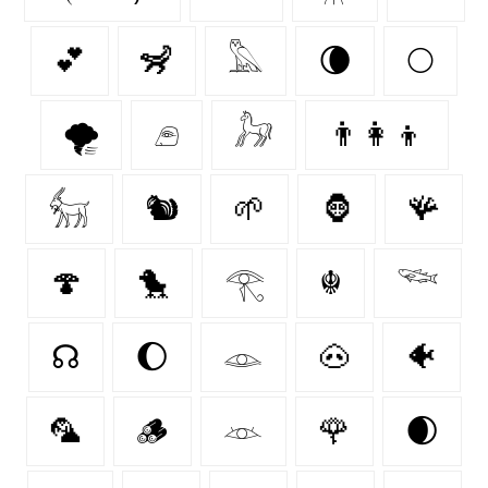
💕
🦨
𓅓
🌘
🌕
🌪️
𓂉
𓃗
👨‍👩‍👦
𓃶
🐿
🌱
🦍
🪸
🍄‍
🐤
𓂀
☬
𓆝
☊
🌔
𓁼
🐽
🐠
🦜
🪵
𓁺
🌹
🌒