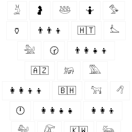
𓄄
🤰
𓅸
🤷‍
𓅜
🏺
👨‍👨‍👦
🇭🇹
𓅏
𓅖
🕝
👨‍👩‍👧‍👦
🇦🇿
𓃖
𓅔
👩‍👩‍👦‍👦
🇧🇭
𓃙
𓆁
🕛
👩‍👩‍👧‍👧
👩‍👩‍👦
𓅕
𓅻
🇰🇼
𓃛