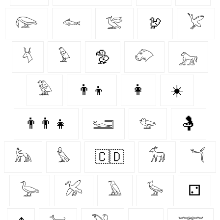
𓅼
𓆜
𓅛
🦃
𓅯
𓄃
𓅱
🦤
𓄁
𓃷
𓅳
👨‍👦
👩‍
☀️
👨‍👨‍👧
𓆒
𓅰
🤱
𓃦
𓅊
🇨🇩
𓃘
𓆔
𓅬
𓅮
𓄿
𓅚
⚁