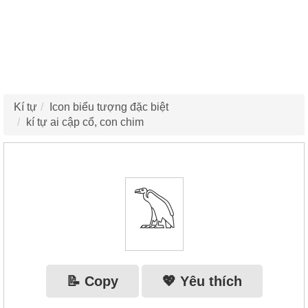
Kí tự
Icon biểu tượng đặc biệt
kí tự ai cập cổ, con chim
𓅐
📝 Copy
💖 Yêu thích