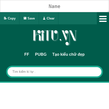
📝 Copy
💾 Save
🧹 Clear
FF
PUBG
Tạo kiểu chữ đẹp