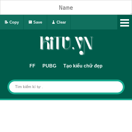
📝 Copy
💾 Save
🧹 Clear
FF
PUBG
Tạo kiểu chữ đẹp