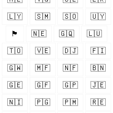
🇱🇾
🇸🇲
🇸🇴
🇺🇾
🏴󠁧󠁢󠁷󠁬󠁳󠁿
🇳🇪
🇬🇶
🇱🇺
🇹🇴
🇻🇪
🇩🇯
🇫🇮
🇬🇼
🇲🇫
🇳🇫
🇧🇳
🇬🇪
🇬🇫
🇬🇵
🇯🇪
🇳🇮
🇵🇬
🇵🇲
🇷🇪