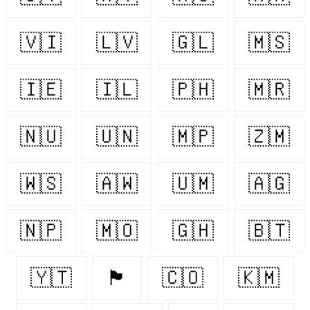
🇻🇮
🇱🇻
🇬🇱
🇲🇸
🇮🇪
🇮🇱
🇵🇭
🇲🇷
🇳🇺
🇺🇳
🇲🇵
🇿🇲
🇼🇸
🇦🇼
🇺🇲
🇦🇬
🇳🇵
🇲🇴
🇬🇭
🇧🇹
🇾🇹
🏴󠁧󠁢󠁥󠁮󠁧󠁿
🇨🇴
🇰🇲