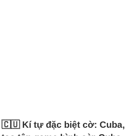
🇨🇺 Kí tự đặc biệt cờ: Cuba,