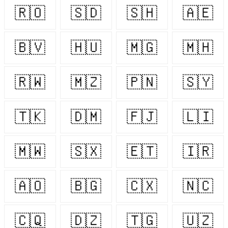
🇷🇴
🇸🇩
🇸🇭
🇦🇪
🇧🇻
🇭🇺
🇲🇬
🇲🇭
🇷🇼
🇲🇿
🇵🇳
🇸🇾
🇹🇰
🇩🇲
🇫🇯
🇱🇮
🇲🇼
🇸🇽
🇪🇹
🇮🇷
🇦🇴
🇧🇬
🇨🇽
🇳🇨
🇨🇶
🇩🇿
🇹🇬
🇺🇿