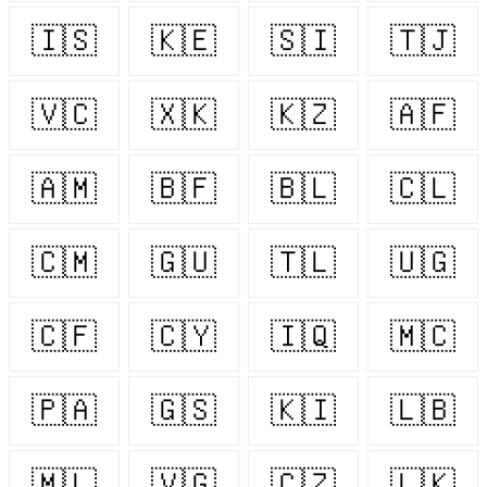
🇮🇸
🇰🇪
🇸🇮
🇹🇯
🇻🇨
🇽🇰
🇰🇿
🇦🇫
🇦🇲
🇧🇫
🇧🇱
🇨🇱
🇨🇲
🇬🇺
🇹🇱
🇺🇬
🇨🇫
🇨🇾
🇮🇶
🇲🇨
🇵🇦
🇬🇸
🇰🇮
🇱🇧
🇲🇱
🇻🇬
🇨🇿
🇱🇰