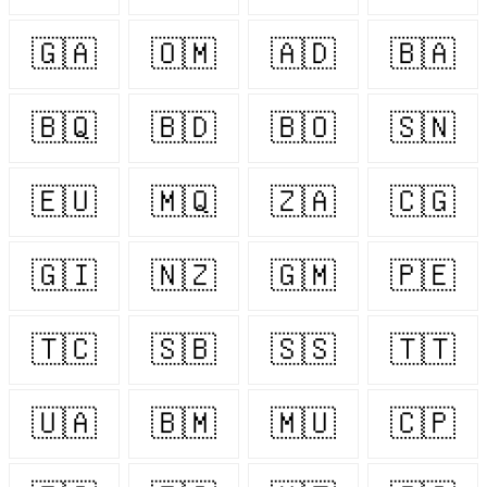
🇬🇦
🇴🇲
🇦🇩
🇧🇦
🇧🇶
🇧🇩
🇧🇴
🇸🇳
🇪🇺
🇲🇶
🇿🇦
🇨🇬
🇬🇮
🇳🇿
🇬🇲
🇵🇪
🇹🇨
🇸🇧
🇸🇸
🇹🇹
🇺🇦
🇧🇲
🇲🇺
🇨🇵