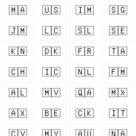
🇲🇦
🇺🇸
🇮🇲
🇸🇬
🇯🇲
🇱🇨
🇸🇱
🇸🇪
🇰🇳
🇩🇰
🇫🇷
🇹🇦
🇨🇭
🇮🇨
🇳🇱
🇫🇲
🇦🇱
🇲🇻
🇶🇦
🇲🇽
🇦🇽
🇧🇪
🇨🇰
🇮🇹
🇨🇻
🇲🇾
🇦🇺
🇳🇦