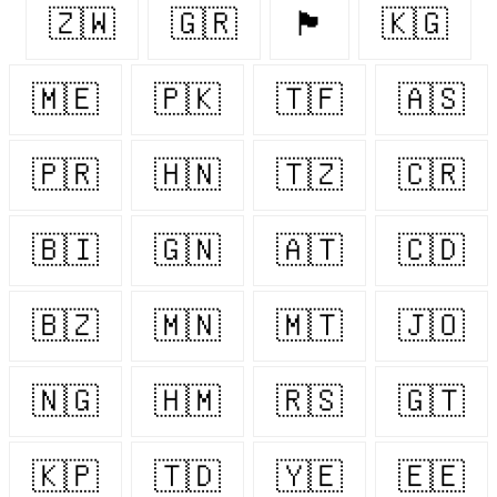
🇿🇼
🇬🇷
🏴󠁧󠁢󠁳󠁣󠁴󠁿
🇰🇬
🇲🇪
🇵🇰
🇹🇫
🇦🇸
🇵🇷
🇭🇳
🇹🇿
🇨🇷
🇧🇮
🇬🇳
🇦🇹
🇨🇩
🇧🇿
🇲🇳
🇲🇹
🇯🇴
🇳🇬
🇭🇲
🇷🇸
🇬🇹
🇰🇵
🇹🇩
🇾🇪
🇪🇪