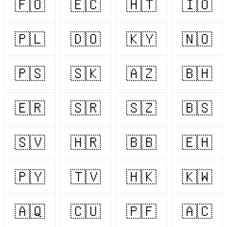
🇫🇴
🇪🇨
🇭🇹
🇮🇴
🇵🇱
🇩🇴
🇰🇾
🇳🇴
🇵🇸
🇸🇰
🇦🇿
🇧🇭
🇪🇷
🇸🇷
🇸🇿
🇧🇸
🇸🇻
🇭🇷
🇧🇧
🇪🇭
🇵🇾
🇹🇻
🇭🇰
🇰🇼
🇦🇶
🇨🇺
🇵🇫
🇦🇨