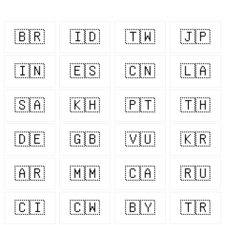
🇧🇷
🇮🇩
🇹🇼
🇯🇵
🇮🇳
🇪🇸
🇨🇳
🇱🇦
🇸🇦
🇰🇭
🇵🇹
🇹🇭
🇩🇪
🇬🇧
🇻🇺
🇰🇷
🇦🇷
🇲🇲
🇨🇦
🇷🇺
🇨🇮
🇨🇼
🇧🇾
🇹🇷