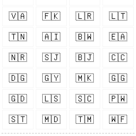
🇻🇦
🇫🇰
🇱🇷
🇱🇹
🇹🇳
🇦🇮
🇧🇼
🇪🇦
🇳🇷
🇸🇯
🇧🇯
🇨🇨
🇩🇬
🇬🇾
🇲🇰
🇬🇬
🇬🇩
🇱🇸
🇸🇨
🇵🇼
🇸🇹
🇲🇩
🇹🇲
🇼🇫