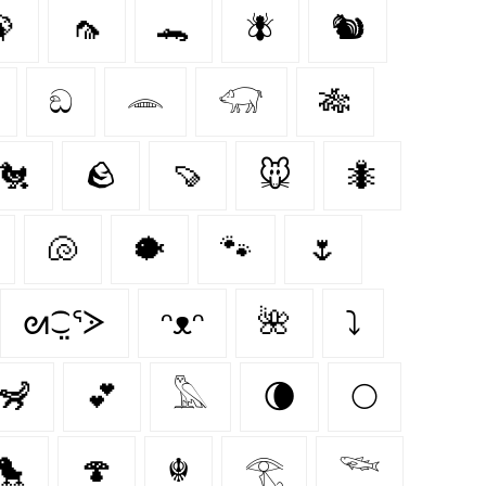

🦟
🐊
🪰
🐿️
ඞ
𓂎
𓃟
🎋
🐔
🪨
🍠
🐭
🐜
🐚
🐡
🐾
🌷
ᘛ⁐̤ᕐᐷ
ᵔᴥᵔ
🌺
⤵
🦨
💕
𓅓
🌘
🌕
🐤
🍄‍
☬
𓂀
𓆝