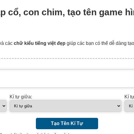
cập cổ, con chim, tạo tên game hì
và các
chữ kiểu tiếng việt đẹp
giúp các bạn có thể dễ dàng tạ
Kí tự giữa:
Kí t
Tạo Tên Kí Tự