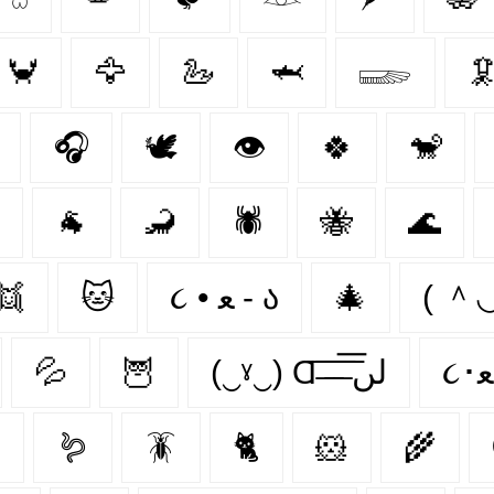
🦀
🦅
🦢
🦈
𓆃

🎧
🕊️
👁
🍀
🐒
🐐
🦂
🕷
🐝
🌊
👯‍
🐱
૮ • ﻌ - ა
🎄
( 
💦
🦉
(‿ˠ‿) Ɑ͞ ̶͞ ̶͞ ̶͞ لں͞

🪱
🪳
🐈
🐹
🌾