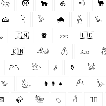
𓃵
🧒
🐂
🎍
💨
🐫
🧀
𓆐
𓅞
🌧️
𓃻
𓅙

🇯🇲
🧣
𓁽
🇱🇨
🇰🇳
𓃰
𓆦
𓃭

𓅹
𓅺
𓂈
⚱️
𓅄
𓅧
𓅽
👩‍👩‍👧
𓃕
𓅭
⚄
🦣
𓅋
𓆇
𓁢
🐕‍🦺