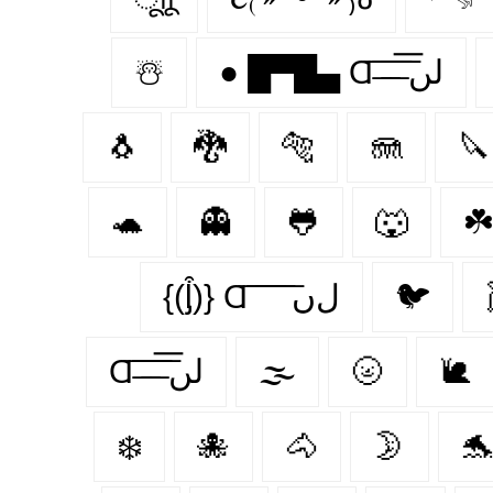
☃️
● █▀█▄ Ɑ͞ ̶͞ ̶͞ ̶͞ لں͞
🐧
🐉
🐅
🪼
🔪
🐢
👻
🐸
🐺
☘️
{(ᶅ͒)} Ɑ͞ ͞ ͞ ͞ ͞ ﻝﮞ
🐦‍
Ɑ͞ ̶͞ ̶͞ ̶͞ لں͞
🌫️
🌝
🐌
❄️
🐙
🐴
🌛
