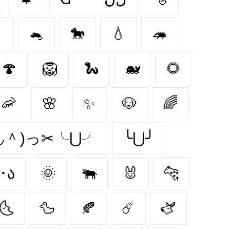

🐁
🐎
💧
🦔
🍄
🦁
🐍
🐋
🌻
🦐
🌸
✨
🐶
🌈
＾◡＾)っ✂╰⋃╯
╰⋃╯
૮･ﻌ･ა
🌞
🐃
🐰
🐆
🌜
🦆
🍂
☄️
🫏