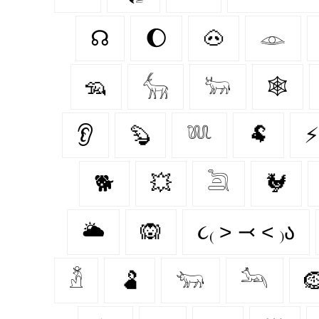
☊
🌔
🐽
𓁼
🦡
𓃲
𓃽
🕸️
👂
🦫
𓆚
🐏
⚡
🐕
💥
𓆖
🐓
🌥️
🙉
૮₍ ˃ ⤙ ˂ ₎ა
𓁳
🫃
𓃓
𓃢
