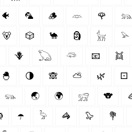
🐠
🦜
🪵
𓁺
🌹
𓃬
🐻
🎲
🐪
🗿
𓃴
𓅫
🪻
𓆏
𓆛
📧
👯
🐣
🌗
🙈
⛅
🌿
⚀
𓃮
🌏
🌍
𓃸
🐨


☂️
𓅦
🦓
🦭
💐