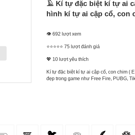
𓄿 Kí tự đặc biệt kí tự ai
hình kí tự ai cập cổ, con
👁 692 lượt xem
⭐⭐⭐⭐⭐ 75 lượt đánh giá
💖
10
lượt yêu thích
Kí tự đặc biệt kí tự ai cập cổ, con chim ( 
đẹp trong game như Free Fire, PUBG, Tikt
𓂸
🪽
🐦
𓁻
🪶
🪷