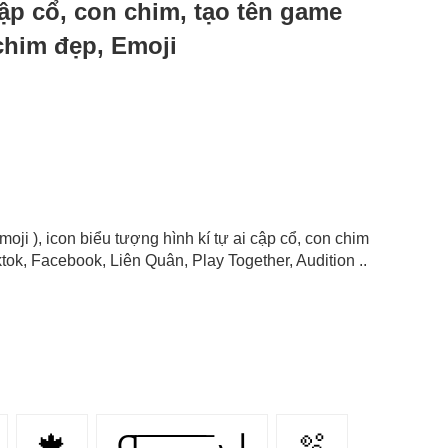
 cập cổ, con chim, tạo tên game
 chim đẹp, Emoji
Emoji ), icon biểu tượng hình kí tự ai cập cổ, con chim
ok, Facebook, Liên Quân, Play Together, Audition ..
🍁
Ɑ͞ ͞ ͞ ͞ ͞ ͞ ͞ ͞ لﮞ
🫧