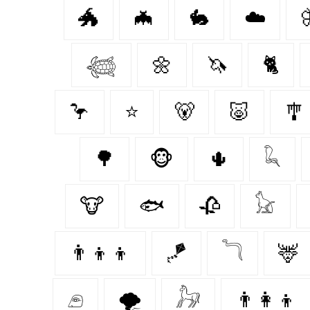
🐲
🦇
🐇
☁️
𓆉
🌼
🦄
🐈‍
🦩
⭐
🐻‍
🐷
🎐
🌳
🐵
🌵
𓆗
🐮
🐟
🥀
𓃠
👨‍👦‍👦
🪁
𓆓
🦌
𓂉
🌪️
𓃗
👨‍👩‍👦