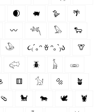
🌒
🐖
🪿
🌴
〰️
𓆈
𓅃
🐑
𓅇
૮₍´｡ᵔ ꈊ ᵔ｡`₎ა
🦒
𓅾
🪲
𓃱
𓁾

⚅
𓃩
🔩
🪴
🩴
🐩
🐄
🕊
🦞