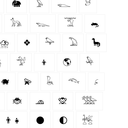
🐘
𓅥
𓆍
𓃾
𓃥
𓆊
𓄆
🐀
⛈️
❖
𓅍
𓅐
🦕

𓅴
👦
🌎
𓅆
🐗
💫
𓆘
𓆞
𓂊
🐞
🧢
🙊
𓅢
👨‍👧
🌑
🌓
𓆥