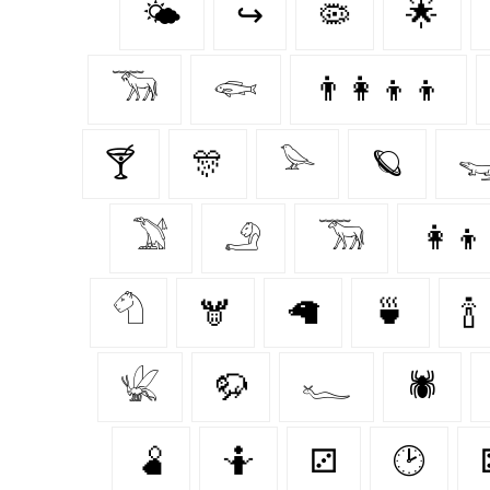
🌤️
↪
🦠
🌟
𓃝
𓆟
👨‍👩‍👦‍👦
🍸
🎊
𓅪
🪐

𓅑
𓄂
𓃞
👩‍👦
𓄇
🫎
🦙
🍵
🍾
𓆤
🦬
𓆑
🕷️
🫄
🤷
⚂
🕑