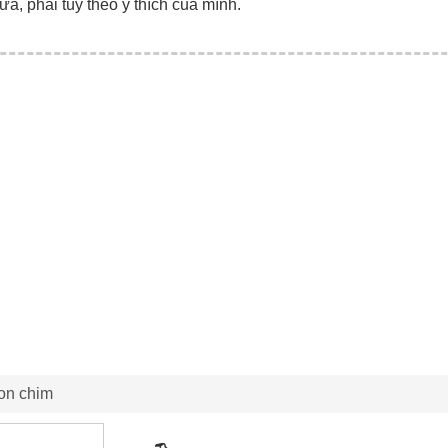
ữa, phải tùy theo ý thích của mình.
con chim