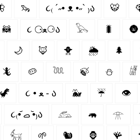
🦋
🦦
૮₍ ´˶• ᴥ •˶` ₎ა
🐯

🦝
૮ ⚆ﻌ⚆ა
𓅂
🐛
🌚
🌙
🦊
🐥
🌦️
🌲
🦎
🥔
𓆙
🍃
⛄
𓁈
🦖
૮ • ﻌ - ა⁩
🐳
☔
👁️
૮₍•᷄ ࡇ •᷅₎ა
𓃹
🦛
𓁿
𓃶
🌱
🐿
🦍
🪸