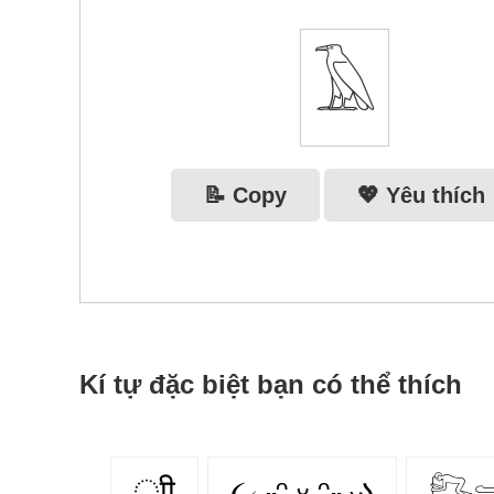
𓄿
📝 Copy
💖 Yêu thích
Kí tự đặc biệt bạn có thể thích
ूाीू
૮₍ ˶ᵔ ᵕ ᵔ˶ ₎ა
𓀐