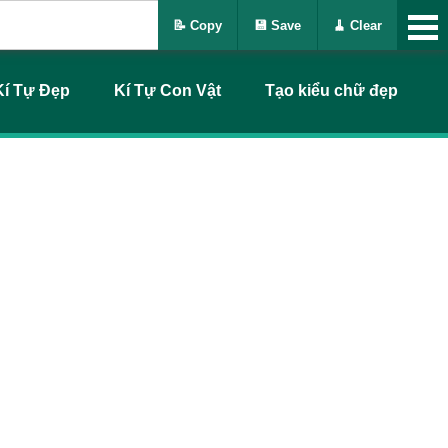
📝 Copy
💾 Save
🧹 Clear
Kí Tự Đẹp
Kí Tự Con Vật
Tạo kiểu chữ đẹp