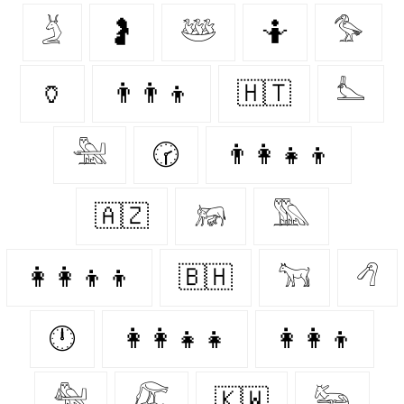
𓄄
🤰
𓅸
🤷‍
𓅜
🏺
👨‍👨‍👦
🇭🇹
𓅏
𓅖
🕝
👨‍👩‍👧‍👦
🇦🇿
𓃖
𓅔
👩‍👩‍👦‍👦
🇧🇭
𓃙
𓆁
🕛
👩‍👩‍👧‍👧
👩‍👩‍👦
𓅕
𓅻
🇰🇼
𓃛