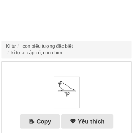
Kí tự
Icon biểu tượng đặc biệt
kí tự ai cập cổ, con chim
𓅍
📝 Copy
💖 Yêu thích