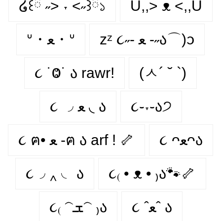
໒꒰ྀི ˶> ˕ <˶꒱ྀི১
U,,> ᴥ <,,U
zᶻ ૮˶- ﻌ -˶ა⌒)ᦱ
ᐡ・ﻌ・ᐡ
૮ ˙Ⱉ˙ ა rawr!
(ㅅ´ ˘ `)
૮ ◞ ﻌ ◟ ა
૮֊˕֊ა੭
૮ ᴖﻌᴖა
૮ ฅ• ﻌ -ฅ ა arf ! 🦴
૮◞ ‸ ◟ ა
૮₍ • ᴥ • ₎ა🐾🦴
૮ ˆﻌˆ ა
૮₍ 𝁽ܫ𝁽 ₎ა