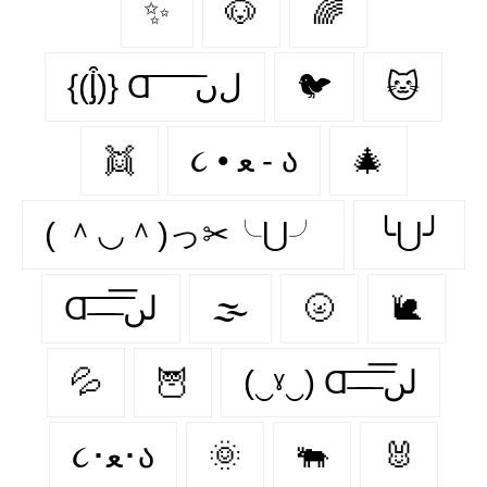
✨
🐶
🌈
{(ᶅ͒)} Ɑ͞ ͞ ͞ ͞ ͞ ﻝﮞ
🐦‍
🐱
👯‍
૮ • ﻌ - ა
🎄
( ＾◡＾)っ✂╰⋃╯
╰⋃╯
Ɑ͞ ̶͞ ̶͞ ̶͞ لں͞
🌫️
🌝
🐌
💦
🦉
(‿ˠ‿) Ɑ͞ ̶͞ ̶͞ ̶͞ لں͞
૮･ﻌ･ა
🌞
🐃
🐰