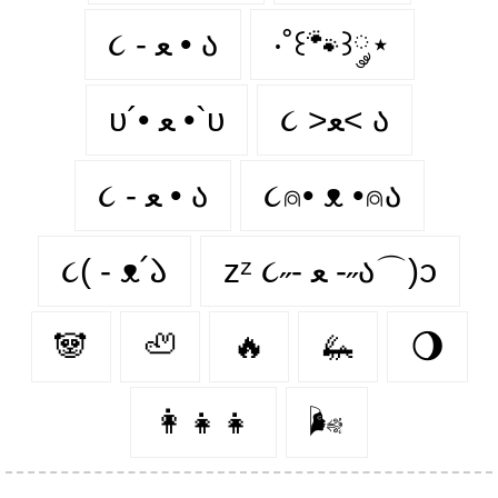
૮ - ﻌ • ა⁩
‧˚꒰🐾꒱༘⋆
૮ >ﻌ< ა
υ´• ﻌ •`υ
૮ - ﻌ • ა
૮⍝• ᴥ •⍝ა
૮( - ᴥ՛𑁬
zᶻ ૮˶- ﻌ -˶ა⌒)ᦱ
🐼
🦥
🔥
🦗
🌖
👩‍👧‍👧
🌬️