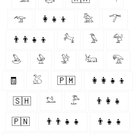
𓅠
👩‍👧‍👦
𓅗
𓆀
👨‍👨‍👧‍👦
𓃚
𓅣
𓅵
𓅅
𓅈
𓅶
𓃜
𓅟
🧾
𓅷
🇵🇲
👩‍👩‍👧‍👦
🇸🇭
𓅎
𓅤
👨‍👩‍👧
🇵🇳
👨‍👨‍👧‍👧
👨‍👧‍👧