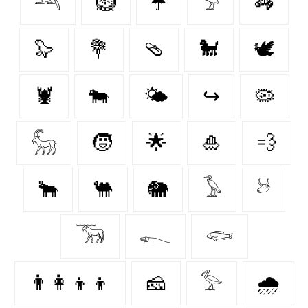
𓃢
🪹
☂️
𓅦
🦓
🦭
💐
🩴
🐩
🕊
🦞
🐄
🌤️
↪
🦠
𓃵
🧒
🌟
🎍
💨
🐂
🐫
🐘
𓅥
𓃾
𓃝
𓆍
𓆟
👨‍👩‍👦‍👦
🧀
𓅞
🌧️