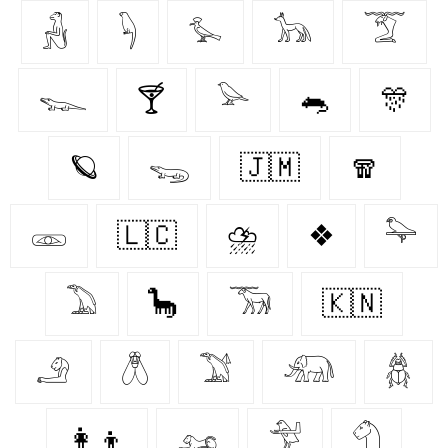
𓃻
𓆐
𓅙
𓃥
𓄆
𓆊
🍸
𓅪
🐀
🎊
🪐
𓆌
🇯🇲
🧣
𓁽
🇱🇨
⛈️
❖
𓅍
𓅐
🦕
𓃞
🇰🇳
𓄂
𓆦
𓅑
𓃰
𓆣
👩‍👦
𓃭
𓅴
𓄇