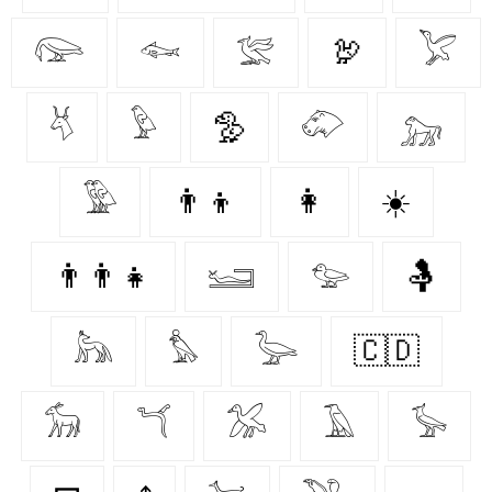
𓅼
𓆜
𓅛
🦃
𓅯
𓄃
𓅱
🦤
𓄁
𓃷
𓅳
👨‍👦
👩‍
☀️
👨‍👨‍👧
𓆒
𓅰
🤱
𓃦
𓅊
𓅬
🇨🇩
𓃘
𓆔
𓅮
𓄿
𓅚