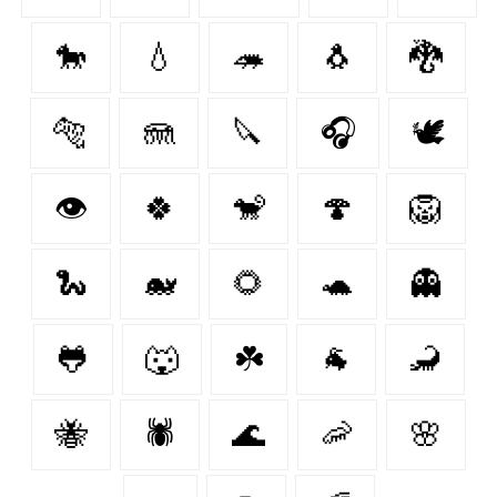
🐎
💧
🦔
🐧
🐉
🐅
🪼
🔪
🎧
🕊️
👁
🍀
🐒
🍄
🦁
🐍
🐋
🌻
🐢
👻
🐸
🐺
☘️
🐐
🦂
🐝
🕷
🌊
🦐
🌸