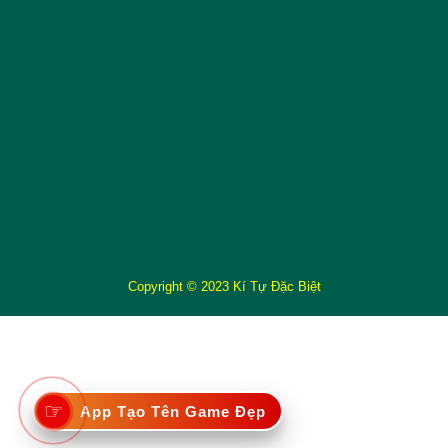
Copyright © 2023 Kí Tự Đặc Biệt
☞
App Tạo Tên Game Đẹp