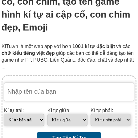
cổ, con chim, tạo tên game
hình kí tự ai cập cổ, con chim
đẹp, Emoji
KiTu.vn là một web app với hơn
1001 kí tự đặc biệt
và các
chữ kiểu tiếng việt đẹp
giúp các bạn có thể dễ dàng tạo tên
game như FF, PUBG, Liên Quân... độc đáo, chất và đẹp nhất
...
Kí tự trái:
Kí tự giữa:
Kí tự phải:
Tạo Tên Kí Tự