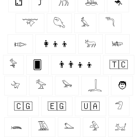
⚁
⤴
𓃡
𓅒
🦘
𓄅
𓆡
𓅘
𓆕
𓆢
👩‍👦‍👦
𓃒
𓆧
𓅝
🂠
👨‍👨‍👦‍👦
🇹🇨
𓄀
𓅡
𓅨
𓆆
🧑
🇨🇬
🇪🇬
🇺🇦
𓅿
𓆨
𓅀
𓅌
𓅲
𓃫