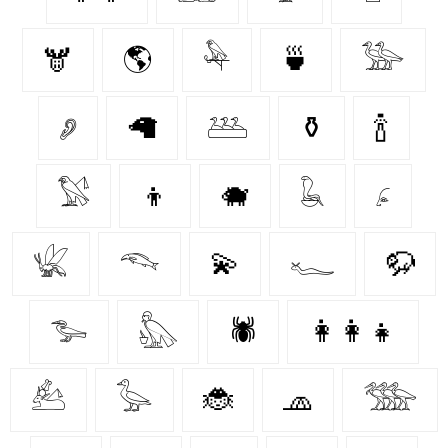
🫎
🌎
𓅆
🍵
𓅺
𓂈
🦙
𓅹
⚱️
🍾
𓅄
👦
🐗
𓆘
𓂊
𓆤
𓆞
💫
𓆑
🦬
𓅧
𓅽
🕷️
👩‍👩‍👧
𓃕
𓅭
🐞
🧢
𓅢