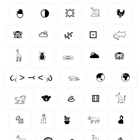
🐣
🌗
💥
𓆖
🐓
🙈
⛅
🌿
⚀
𓅾
𓃱
🪲
𓁾
🌥️
🙉
૮₍ ˃ ⤙ ˂ ₎ა
𓃮
🌏
🌍
𓃸
🐨
🦪
⚅
𓃩
🔩
𓁳
🪴
𓃓
🫃