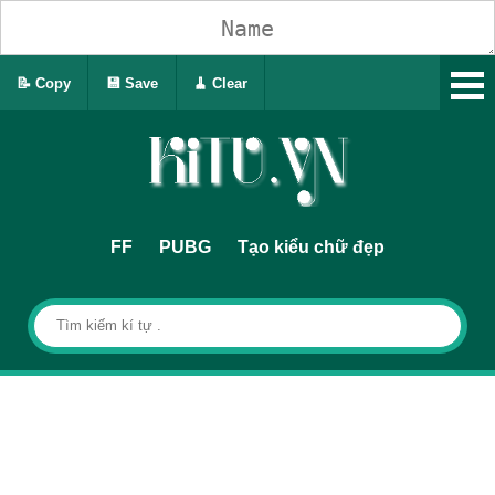
📝 Copy
💾 Save
🧹 Clear
FF
PUBG
Tạo kiểu chữ đẹp