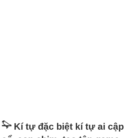
𓅍 Kí tự đặc biệt kí tự ai cập