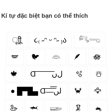
Kí tự đặc biệt bạn có thể thích
ूाीू
૮₍ ˶ᵔ ᵕ ᵔ˶ ₎ა
𓀐𓂸
🪽
🐦
𓁻
🪶
🪷
🍁
Ɑ͞ ͞ ͞ ͞ ͞ ͞ ͞ ͞ لﮞ
🫧
☃️
● █▀█▄ Ɑ͞ ̶͞ ̶͞ ̶͞ لں͞
🦀
🦅
🦢
🦈
𓆃
🦑
🐁