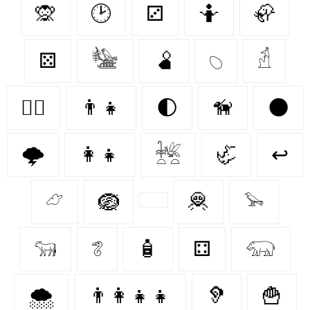
🙊
🕑
⚂
🤷
🦣
⚄
𓅋
🫄
𓆇
𓁢
🐕‍🦺
👨‍👧
🌓
🦮
🌑
🌩️
👩‍👧
𓆥
🦏
↩
𓃿
🪺
🦧
𓅩
𓃔
𓆂
🧴
⚃
𓃯
🌨️
👨‍👩‍👧‍👧
🦻
🍟