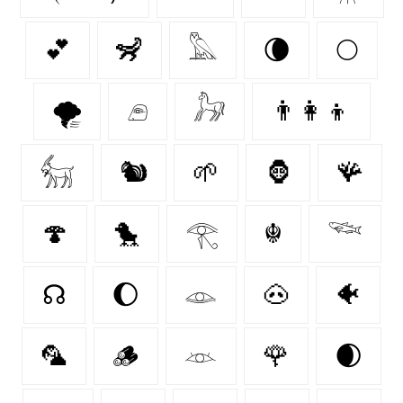
💕
🦨
𓅓
🌘
🌕
🌪️
𓂉
𓃗
👨‍👩‍👦
𓃶
🐿
🌱
🦍
🪸
🍄‍
🐤
𓂀
☬
𓆝
☊
🌔
𓁼
🐽
🐠
🦜
🪵
𓁺
🌹
🌒