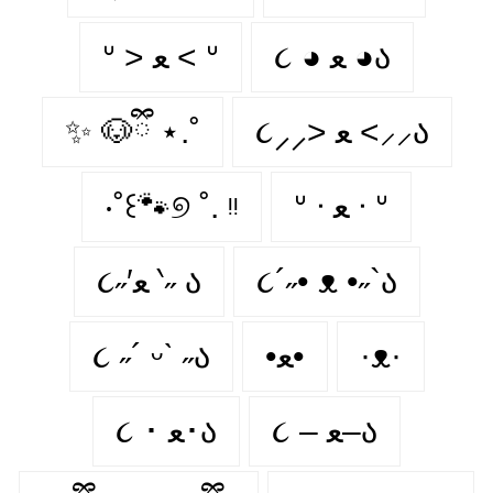
૮ ◕ ﻌ ◕ა
ᐡ > ﻌ < ᐡ
✨ 🐶ྀི ⋆.˚
૮⸝⸝> ﻌ <⸝⸝ა
‧˚꒰🐾୭ ˚. ᵎᵎ
ᐡ ᐧ ﻌ ᐧ ᐡ
૮˶′ﻌ ‵˶ ა
૮´˶• ᴥ •˶`ა
૮ ˶´ ᵕˋ ˶ა
•ﻌ•
·ᴥ·
૮ – ﻌ–ა
૮ ･ ﻌ･ა