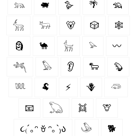
𓃬
🐖
🪿
🌴
🦡
𓃲
𓃽
🐻
🎲
🕸️
🗿
🐪
𓃴
𓅫
〰️
𓆈
𓅃
👂
🐑
🦫
𓆚
🐏
⚡
🪻
𓆛
📧
𓆏
👯
🦒
૮₍´｡ᵔ ꈊ ᵔ｡`₎ა
𓅇
🐕