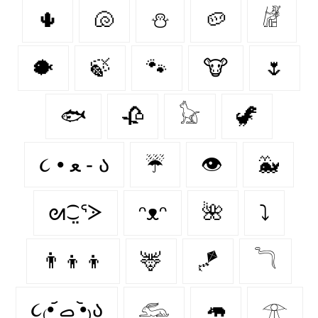
🌵
🐚
⛄
🥔
𓁈
🐡
🍃
🐾
🐮
🌷
🐟
🥀
𓃠
🦖
૮ • ﻌ - ა⁩
☔
👁️
🐳
ᘛ⁐̤ᕐᐷ
ᵔᴥᵔ
🌺
⤵
👨‍👦‍👦
🦌
🪁
𓆓
૮₍•᷄ ࡇ •᷅₎ა
𓃹
🦛
𓁿