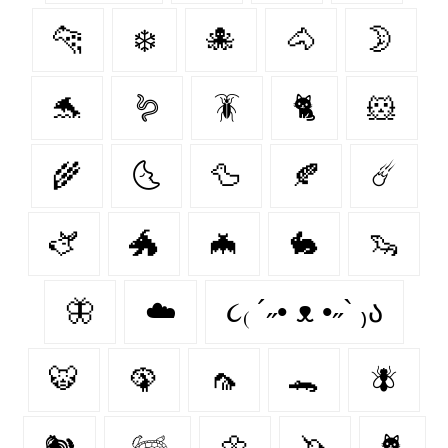
🐆
❄️
🐙
🐴
🌛
🐬
🪱
🪳
🐈
🐹
🌾
🌜
🦆
🍂
☄️
🫏
🐲
🦇
🐇
🦦
🦋
☁️
૮₍ ´˶• ᴥ •˶` ₎ა
🐯
🦚
🦟
🐊
🪰
🐿️
𓆉
🌼
🦄
🐈‍