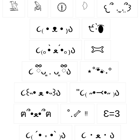
𓅁
𓅉
🕧
𓆠
𐔌՞ ܸ.ˬ.ܸ՞𐦯
૮₍ • ᴥ • ₎ა
੯·̀͡⬮
૮₍｡•̀ ﻌ •́｡₎ა
𐂯
૮ ྀིᴗ͈ . ᴗ͈ ྀིა
⋆˚🐾˖°
૮꒰˵• ﻌ •˵꒱ა
"૮₍ ˶•⤙•˶ ₎ა
ฅ՞•ﻌ•՞ฅ
˚.🦴 ᵎᵎ
Ɛ=3
૮₍ ´• ˕ •` ₎ა
૮・ﻌ・ა