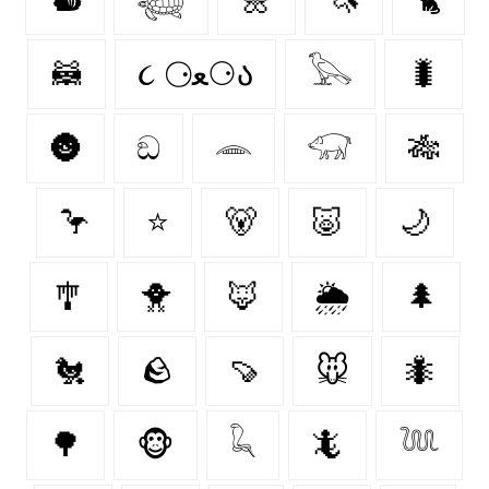
🦝
૮ ⚆ﻌ⚆ა
𓅂
🐛
🌚
ඞ
𓂎
𓃟
🎋
🦩
⭐
🐻‍
🐷
🌙
🎐
🐥
🦊
🌦️
🌲
🐔
🪨
🍠
🐭
🐜
🌳
🐵
𓆗
🦎
𓆙