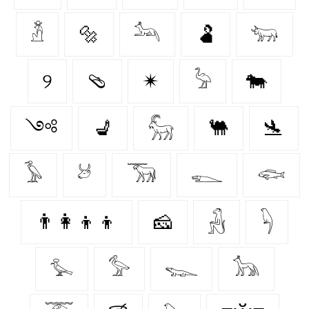
𓁳
🔩
𓃢
🫃
𓃓
୨
🩴
✴
𓅦
🐄
༺
💺
𓃵
🐫
🛬
𓅥
𓃾
𓃝
𓆍
𓆟
👨‍👩‍👦‍👦
🧀
𓃻
𓆐
𓅙
𓅞
𓆊
𓃥