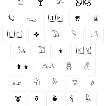
𓄆
🍸
𓅪
Ƹ̴Ӂ̴Ʒ
🪐
𓆌
🇯🇲
🧣
⌛
🇱🇨
❖
𓅐
𓅍
𓄂
𓃞
𓅑
👦
🇰🇳
👩‍👦
𓃰
𓆣
𓆦
𓃭
𓄇
𓅆
𓅴
𓂈
🫎
⚱️
🍵
🍾
𓆘