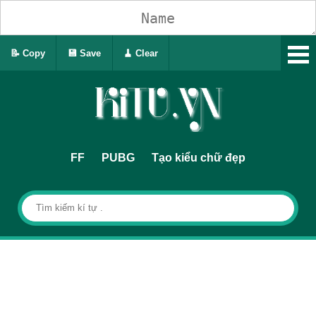
📝 Copy
💾 Save
🧹 Clear
FF
PUBG
Tạo kiểu chữ đẹp