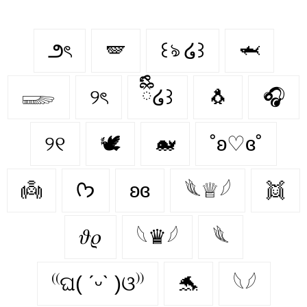
౨ৎ
🪽
꒰ঌ ໒꒱
🦈
𓆃
୨ৎ
ྀིྀི໒꒱
🐧
🎧
୨୧
🕊️
🐋
˚ʚ♡ɞ˚
👼
ᡣ𐭩
ʚɞ
𓆰♕𓆪
👯‍
𝜗𝜚
𓆩♛𓆪
𓆰
⁽⁽ଘ( ˊᵕˋ )ଓ⁾⁾
🐬
𓆩𓆪