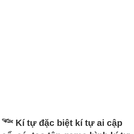
𓆝 Kí tự đặc biệt kí tự ai cập