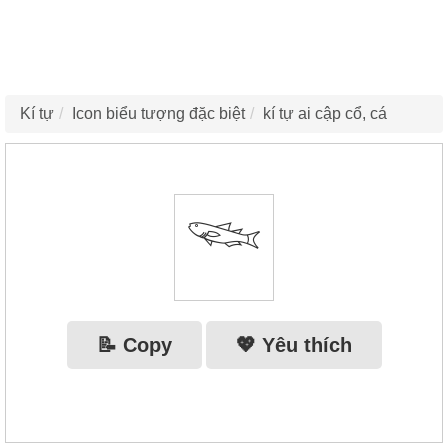
Kí tự
Icon biểu tượng đặc biệt
kí tự ai cập cổ, cá
𓆝
📝 Copy
💖 Yêu thích