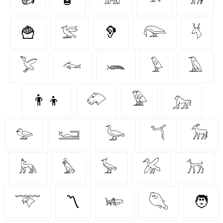
🍟
𓅛
🦻
𓅼
𓄃
𓅯
𓆜
𓆨
𓅱
𓄿
👨‍👦
𓄁
𓅳
𓃷
𓅰
𓆒
𓅬
𓆔
𓃘
𓃦
𓅊
𓅚
𓅮
𓃡
𓄅
〽
𓆧
𓆡
🧑