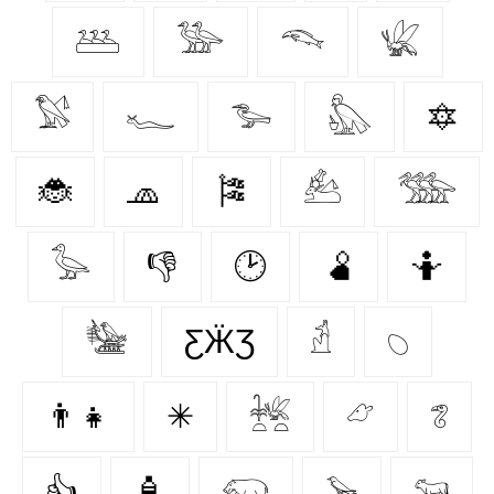
𓅹
𓅺
𓆞
𓆤
𓅄
𓆑
𓅧
𓅽
🔯
🐞
🧢
🎏
𓃕
𓅢
𓅭
👎
🕑
🫄
🤷
𓅋
ƸӜƷ
𓁢
𓆇
👨‍👧
✳
𓆥
𓃿
𓆂
👍
🧴
𓃯
𓅩
𓃔