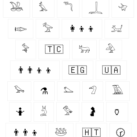
𓅒
𓅘
𓆕
𓆆
𓄀
𓆢
𓅡
👩‍👦‍👦
𓃫
𓅝
🇹🇨
𓃒
𓅲
👨‍👨‍👦‍👦
🇪🇬
🇺🇦
𓅨
⚗️
𓅌
𓅿
𓅀
🤷‍
𓄄
𓅜
🤰
🏺
👨‍👨‍👦
𓅸
🇭🇹
🕝