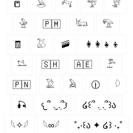
📒
𓅅
𓃚
𓅵
𓅶
𓅈
🇵🇲
𓃜
𓅟
🧾
𓅷
🚠
👩‍👩‍👧‍👦
𓅎
🇸🇭
🇦🇪
𓅤
🇵🇳
𓅁
𓅉
🕧
𓆠
🎣
𐔌՞ ܸ.ˬ.ܸ՞𐦯
໒꒰՞ ܸ. .ܸ՞꒱ა
𓆩✧𓆪
𓆩∞𓆪
˚₊‧꒰ა ✦ ໒꒱ ‧₊˚