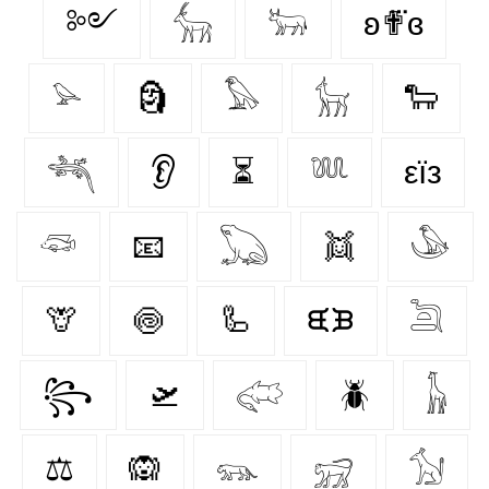
༻
𓃲
𓃽
ʚ✟⃛ɞ
𓅫
🗿
𓅃
𓃴
🐑
𓆈
👂
⏳
𓆚
εїз
𓆛
📧
𓆏
👯
𓅇
🦒
🍥
🦾
ᙙᙖ
𓆖
꧂
🛫
𓅾
🪲
𓃱
⚖
🙉
𓃮
𓃸
𓃩