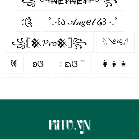
꧁༺₦Ɇ₮₦Ɇ₮༻꧂
؛༊
˚₊‧꒰ა 𝒜𝓃𝑔ℯ𝓁 ໒꒱ ‧₊˚
꧁𓊈𒆜𝓟𝓻𝓸𒆜𓊉꧂
𓆩༺𓆪
𐦍
ʚଓ
᭝ ᨳଓ ՟
👩‍👧‍👧