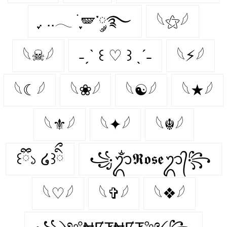
ִֶָ. ..𓂃 ࣪ ִֶָ🪽་༘࿐
𓆩⚝𓆪
𓆩☠𓆪
˗ˏˋ ꒰ ♡ ꒱ ˎˊ˗
𓆩⚡𓆪
𓆩☾𓆪
𓆩❀𓆪
𓆩☯𓆪
𓆩★𓆪
𓆩⚜𓆪
𓆩✦𓆪
𓆩☬𓆪
꒰ྀི১ ໒꒱ིྀ
꧁ᬊᬁ𝕽𝖔𝖘𝖊ᬊ᭄꧂
𓆩♡𓆪
𓆩✞𓆪
𓆩❖𓆪