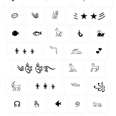
🥔
༄
𓁈
ミ★ ★彡
🐡
🐟
𓃠
🧜
🐳
👨‍👦‍👦
𓆓
𓃹
💕
༄༂ ༂࿐
𓅓
𓃗
𓃶
👨‍👩‍👦
𓆝
꧁
☊
🫰
🐠
୭
𓃬