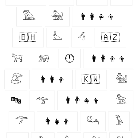
𓅔
𓅖
👨‍👩‍👧‍👦
🇧🇭
𓅏
𓆁
🇦🇿
𓃙
𓃖
🕛
👩‍👩‍👦‍👦
𓅻
👩‍👩‍👦
🇰🇼
𓅕
🔤
𓅠
👨‍👨‍👧‍👦
𓅗
𓆀
👩‍👧‍👦
𓃛
𓅣