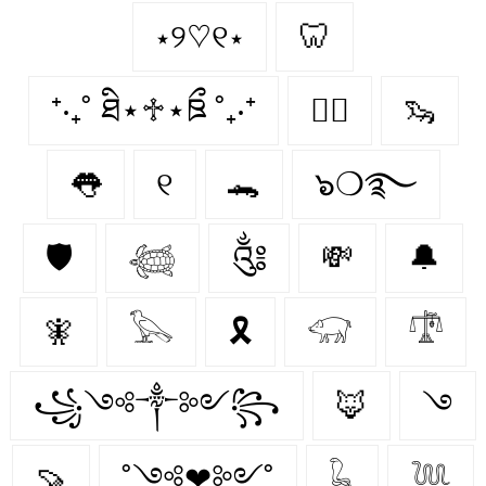
⋆୨♡୧⋆
🦷
⁺‧₊˚ ཐི⋆♱⋆ཋྀ ˚₊‧⁺
🤼‍♂️
🦦
👅
୧
🐊
๖❍࿐
🛡
𓆉
༃
💸
🔔
🧚‍
𓅂
🎗️
𓃟
𓍝
꧁༺༒༻꧂
🦊
࿓
🍠
˚༺❤︎༻˚
𓆗
𓆙