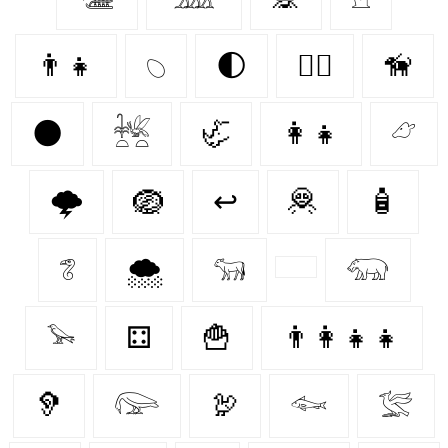
👨‍👧
𓆇
🌓
🐕‍🦺
🦮
🌑
𓆥
🦏
👩‍👧
𓃿
🌩️
🪺
↩
🦧
🧴
𓆂
🌨️
𓃔
𓃯
𓅩
⚃
🍟
👨‍👩‍👧‍👧
🦻
𓅼
🦃
𓆜
𓅛