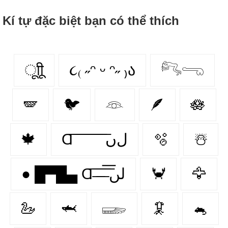
Kí tự đặc biệt bạn có thể thích
ूाीू
૮₍ ˶ᵔ ᵕ ᵔ˶ ₎ა
𓀐𓂸
🪽
🐦
𓁻
🪶
🪷
🍁
Ɑ͞ ͞ ͞ ͞ ͞ ͞ ͞ ͞ لﮞ
🫧
☃️
● █▀█▄ Ɑ͞ ̶͞ ̶͞ ̶͞ لں͞
🦀
🦅
🦢
🦈
𓆃
🦑
🐁