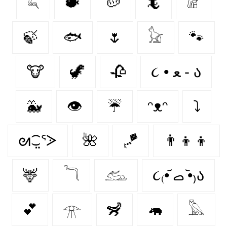
𓆗
🐡
🥔
🦎
𓁈
🍃
🐟
🌷
𓃠
🐾
🐮
🦖
🥀
૮ • ﻌ - ა⁩
🐳
👁️
☔
ᵔᴥᵔ
⤵
ᘛ⁐̤ᕐᐷ
🌺
🪁
👨‍👦‍👦
🦌
𓆓
𓃹
૮₍•᷄ ࡇ •᷅₎ა
💕
𓁿
🦨
🦛
𓅓