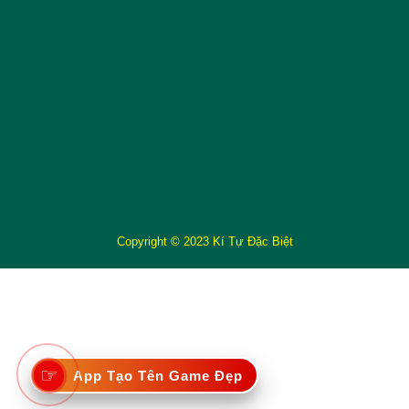
Copyright © 2023 Kí Tự Đặc Biệt
☞
App Tạo Tên Game Đẹp