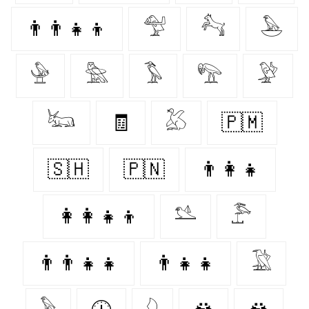
👨‍👨‍👧‍👦
𓅵
𓃚
𓅅
𓅈
𓅗
𓅣
𓅟
𓅶
𓃜
🧾
𓅷
🇵🇲
🇸🇭
🇵🇳
👨‍👩‍👧
👩‍👩‍👧‍👦
𓅎
𓅤
👨‍👨‍👧‍👧
👨‍👧‍👧
𓅁