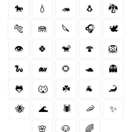
🐎
💧
🦔
🐧
🐉
🐅
🪼
🔪
🎧
🕊️
👁
🍀
🐒
🍄
🦁
🐍
🐋
🌻
🐢
👻
🐸
🐺
☘️
🐐
🦂
🐝
🌊
🕷
🦐
✨
🌸
🐶
🌈