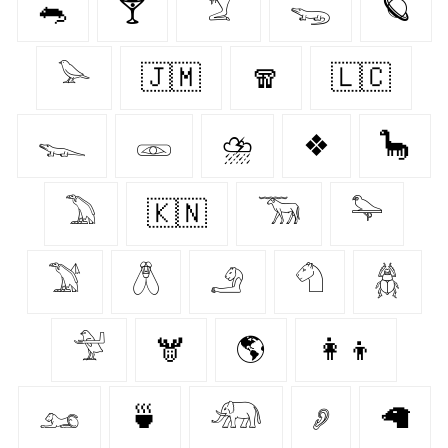
🐀
🍸
𓄆
𓆌
🪐
𓅪
🇯🇲
🧣
🇱🇨
𓆊
𓁽
⛈️
❖
🦕
𓅐
🇰🇳
𓃞
𓅍
𓅑
𓆦
𓄂
𓄇
𓆣
𓅴
🫎
🌎
👩‍👦
𓃭
🍵
𓃰
𓂈
🦙