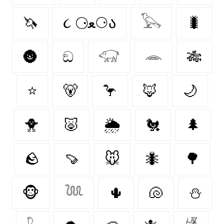
🦄
૮ ⚆ﻌ⚆ა
𓅂
🐛
🌚
ඞ
𓃟
𓂎
🎋
⭐
🐻‍
🦩
🦊
🌙
🐥
🐷
🌦️
🐔
🌲
🪨
🍠
🐭
🐜
🌳
🐵
𓆙
🌵
🐚
⛄