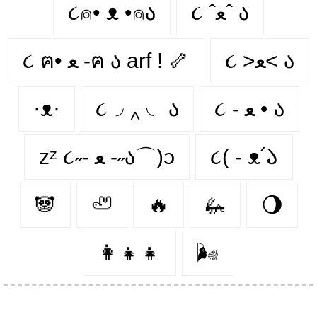
૮⍝• ᴥ •⍝ა
૮ ˆﻌˆ ა
૮ >ﻌ< ა
૮ ฅ• ﻌ -ฅ ა arf ! 🦴
·ᴥ·
૮◞ ‸ ◟ ა
૮ - ﻌ • ა⁩
zᶻ ૮˶- ﻌ -˶ა⌒)ᦱ
૮( - ᴥ՛𑁬
🐼
🦥
🔥
🦗
🌖
👩‍👧‍👧
🌬️