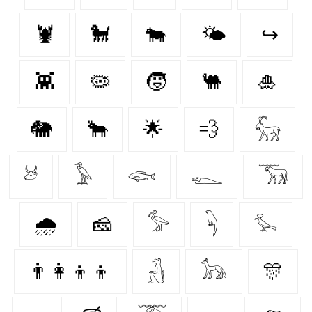
🦞
🐩
🐄
🌤️
↪
👾
🦠
🧒
🐫
🎍
🐘
🐂
🌟
💨
𓃵
𓃾
𓅥
𓆟
𓆍
𓃝
🌧️
🧀
𓅞
𓆐
𓅙
👨‍👩‍👦‍👦
𓃻
𓃥
🎊