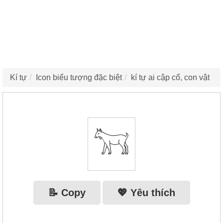
Kí tự
Icon biểu tượng đặc biệt
kí tự ai cập cổ, con vật
𓃙
📝 Copy
💖 Yêu thích