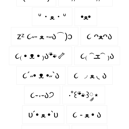
•ﻌ•
ᐡ・ﻌ・ᐡ
૮ ᴖﻌᴖა
zᶻ ૮˶- ﻌ -˶ა⌒)ᦱ
૮₍ • ᴥ • ₎ა🐾🦴
૮₍ 𝁽ܫ𝁽 ₎ა
૮´˶• ᴥ •˶`ა
૮ ◞ ﻌ ◟ ა
૮֊˕֊ა੭
‧˚꒰🐾꒱༘⋆
૮ - ﻌ • ა
υ´• ﻌ •`υ