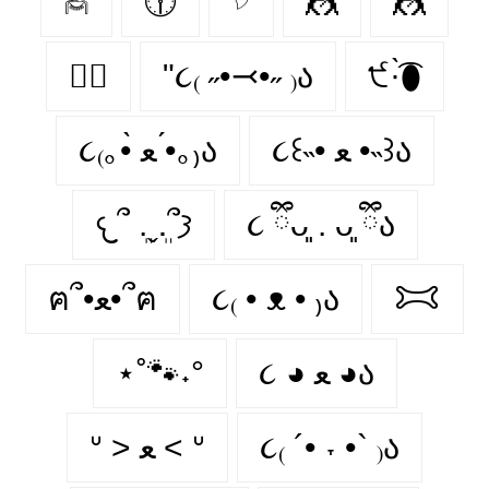
𓅉
🕧
𓆠
🤼‍
🤼
🤼‍♂️
"૮₍ ˶•⤙•˶ ₎ა
੯·̀͡⬮
૮꒰˵• ﻌ •˵꒱ა
૮₍｡•̀ ﻌ •́｡₎ა
𐔌՞ ܸ.ˬ.ܸ՞𐦯
૮ ྀིᴗ͈ . ᴗ͈ ྀིა
ฅ՞•ﻌ•՞ฅ
૮₍ • ᴥ • ₎ა
𐂯
⋆˚🐾˖°
૮ ◕ ﻌ ◕ა
ᐡ > ﻌ < ᐡ
૮₍ ´• ˕ •` ₎ა