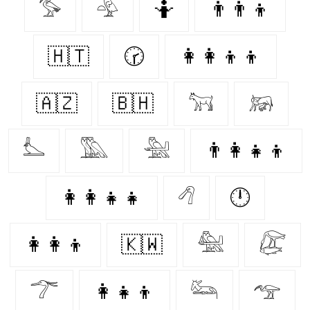
𓅜
𓅲
🤷‍
👨‍👨‍👦
🇭🇹
🕝
👩‍👩‍👦‍👦
🇦🇿
🇧🇭
𓃙
𓃖
𓅏
𓅔
𓅖
👨‍👩‍👧‍👦
👩‍👩‍👧‍👧
𓆁
🕛
👩‍👩‍👦
🇰🇼
𓅕
𓅻
𓆀
👩‍👧‍👦
𓃛
𓅠