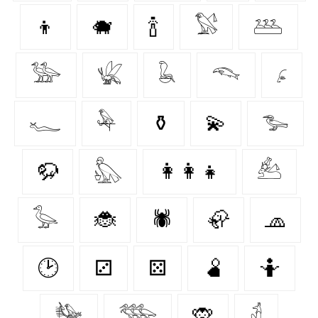
👦
🐗
🍾
𓅄
𓅹
𓅺
𓆤
𓆘
𓆞
𓂊
𓆑
𓅆
⚱️
💫
𓅧
🦬
𓅽
👩‍👩‍👧
𓃕
𓅭
🐞
🕷️
🦣
🧢
🕑
⚂
⚄
🫄
🤷
𓅋
𓅢
🙊
𓁢