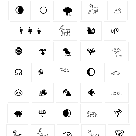
🌘
🌕
🌪️
𓃗
𓂉
👨‍👩‍👦
𓃶
🐿
🌱
🦍
🍄‍
🐤
🪸
𓂀
☊
☬
𓆝
🌔
𓁼
🐽
🪵
🦜
🐠
𓁺
🐖
🌹
🌒
𓃬
🌴
🪿
𓃲
🦡
𓃽
🐻