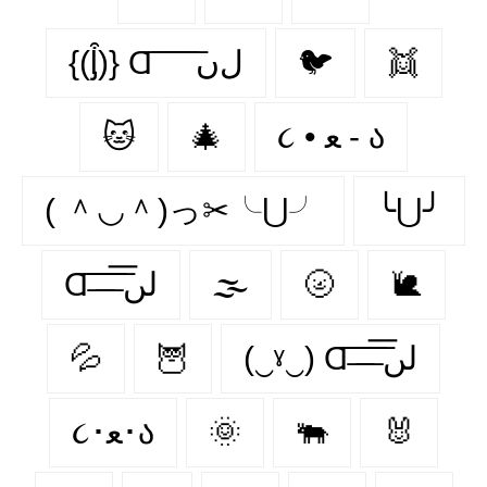
{(ᶅ͒)} Ɑ͞ ͞ ͞ ͞ ͞ ﻝﮞ
🐦‍
👯‍
🐱
🎄
૮ • ﻌ - ა
( ＾◡＾)っ✂╰⋃╯
╰⋃╯
Ɑ͞ ̶͞ ̶͞ ̶͞ لں͞
🌫️
🌝
🐌
💦
🦉
(‿ˠ‿) Ɑ͞ ̶͞ ̶͞ ̶͞ لں͞
૮･ﻌ･ა
🌞
🐃
🐰