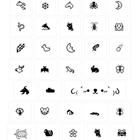
🐆
❄️
🐴
🐙
🌛
🪱
🐬
🐈
🪳
🐹
🌾
🦆
🌜
🍂
☄️
🫏
🦇
🦦
🐇
🦋
🐲
☁️
૮₍ ´˶• ᴥ •˶` ₎ა
🦚
🐯
🦟
🐊
🪰
𓆉
🐿️
🌼
🐈‍
🦝