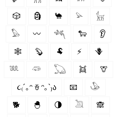
🎲
🗿
🐪
𓅫
𓃴
𓅃
〰️
𓆈
🐑
👂
🕸️
🦫
🐏
⚡
🪻
𓆚
𓆛
𓆏
👯
🦒
૮₍´｡ᵔ ꈊ ᵔ｡`₎ა
📧
𓅇
🐕
🐣
🌗
𓆖
🙈