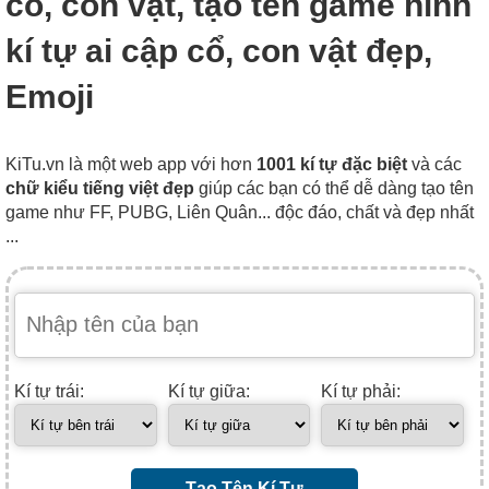
cổ, con vật, tạo tên game hình
kí tự ai cập cổ, con vật đẹp,
Emoji
KiTu.vn là một web app với hơn
1001 kí tự đặc biệt
và các
chữ kiểu tiếng việt đẹp
giúp các bạn có thể dễ dàng tạo tên
game như FF, PUBG, Liên Quân... độc đáo, chất và đẹp nhất
...
Kí tự trái:
Kí tự giữa:
Kí tự phải:
Tạo Tên Kí Tự