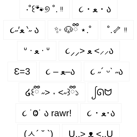
‧˚꒰🐾୭ ˚. ᵎᵎ
૮・ﻌ・ა
૮˶′ﻌ ‵˶ ა
✨ 🐶ྀི ⋆.˚
˚.🦴 ᵎᵎ
૮⸝⸝> ﻌ <⸝⸝ა
ᐡ ᐧ ﻌ ᐧ ᐡ
Ɛ=3
૮ – ﻌ–ა
૮ ˶´ ᵕˋ ˶ა
໒꒰ྀི ˶> ˕ <˶꒱ྀི১
ᩭᘏᗢ
૮ ˙Ⱉ˙ ა rawr!
૮ ･ ﻌ･ა
(ㅅ´ ˘ `)
U,,> ᴥ <,,U