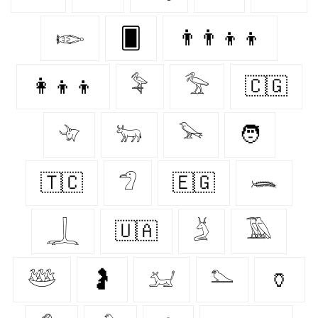
𓆢
🂠
👨‍👨‍👦‍👦
👩‍👦‍👦
𓅝
𓅡
🇨🇬
𓄀
𓃒
𓅨
🧑
🇹🇨
𓅿
🇪🇬
𓆨
𓆆
🇺🇦
𓄄
𓅀
𓅸
🤰
𓃫
𓅌
🏺