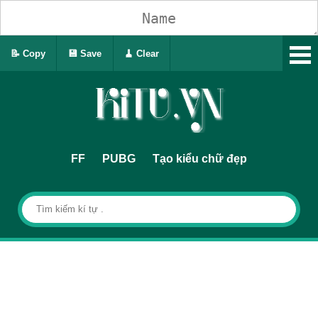
📝 Copy
💾 Save
🧹 Clear
FF
PUBG
Tạo kiểu chữ đẹp