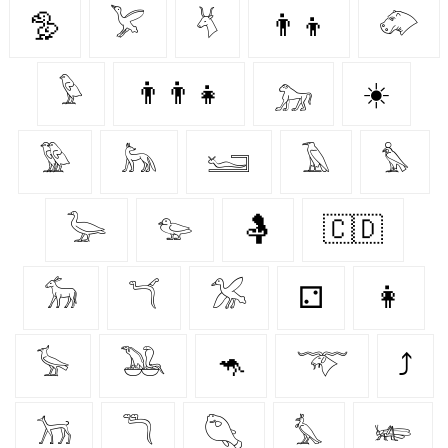
🦤
𓅯
𓄃
👨‍👦
𓄁
𓅱
👨‍👨‍👧
𓃷
☀️
𓅳
𓃦
𓆒
𓄿
𓅊
𓅬
𓅰
🤱
🇨🇩
𓃘
𓆔
𓅮
⚁
👩‍
𓅚
𓅒
🦘
𓄅
⤴
𓃡
𓆕
𓆡
𓅘
𓆧