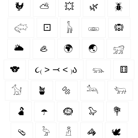
🐓
⛅
💥
🌿
🪲
𓅾
⚀
𓃱
𓁾
🙉
🌥️
🦪
🌍
🌏
𓃸
🐨
૮₍ ˃ ⤙ ˂ ₎ა
𓃮
⚅
𓃩
🪴
🔩
𓃢
𓃓
🫃
☂️
🪹
🦭
💐
🩴
𓅦
𓁳
🦓
🕊