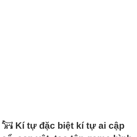
𓃙 Kí tự đặc biệt kí tự ai cập