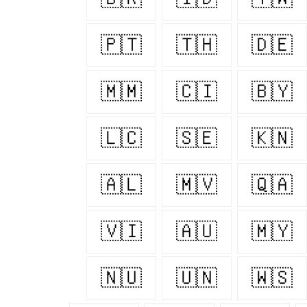
🇵🇹
🇹🇭
🇩🇪
🇲🇲
🇨🇮
🇧🇾
🇱🇨
🇸🇪
🇰🇳
🇦🇱
🇲🇻
🇶🇦
🇻🇮
🇦🇺
🇲🇾
🇳🇺
🇺🇳
🇼🇸