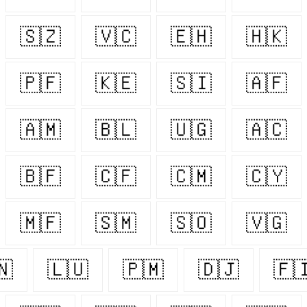
🇸🇿
🇻🇨
🇪🇭
🇭🇰
🇵🇫
🇰🇪
🇸🇮
🇦🇫
🇦🇲
🇧🇱
🇺🇬
🇦🇨
🇧🇫
🇨🇫
🇨🇲
🇨🇾
🇲🇫
🇸🇲
🇸🇴
🇻🇬
🇳
🇱🇺
🇵🇲
🇩🇯
🇫