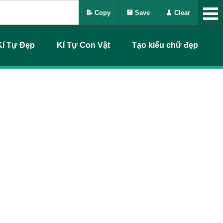
📝 Copy
💾 Save
🧹 Clear
Kí Tự Đẹp
Kí Tự Con Vật
Tạo kiểu chữ đẹp