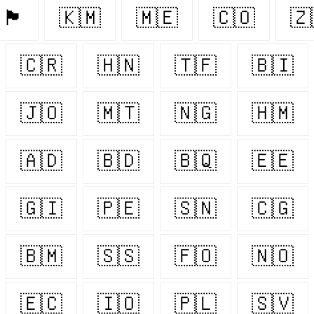
🏴󠁧󠁢󠁥󠁮󠁧󠁿
🇰🇲
🇲🇪
🇨🇴
🇿
🇨🇷
🇭🇳
🇹🇫
🇧🇮
🇯🇴
🇲🇹
🇳🇬
🇭🇲
🇦🇩
🇧🇩
🇧🇶
🇪🇪
🇬🇮
🇵🇪
🇸🇳
🇨🇬
🇧🇲
🇸🇸
🇫🇴
🇳🇴
🇪🇨
🇮🇴
🇵🇱
🇸🇻