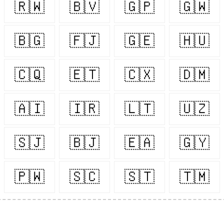
🇷🇼
🇧🇻
🇬🇵
🇬🇼
🇧🇬
🇫🇯
🇬🇪
🇭🇺
🇨🇶
🇪🇹
🇨🇽
🇩🇲
🇦🇮
🇮🇷
🇱🇹
🇺🇿
🇸🇯
🇧🇯
🇪🇦
🇬🇾
🇵🇼
🇸🇨
🇸🇹
🇹🇲