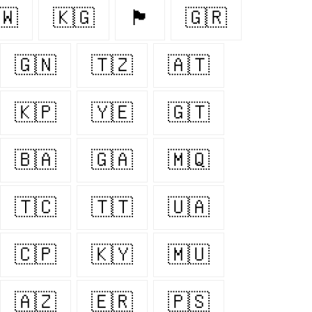
🇼
🇰🇬
🏴󠁧󠁢󠁳󠁣󠁴󠁿
🇬🇷
🇬🇳
🇹🇿
🇦🇹
🇰🇵
🇾🇪
🇬🇹
🇧🇦
🇬🇦
🇲🇶
🇹🇨
🇹🇹
🇺🇦
🇨🇵
🇰🇾
🇲🇺
🇦🇿
🇪🇷
🇵🇸