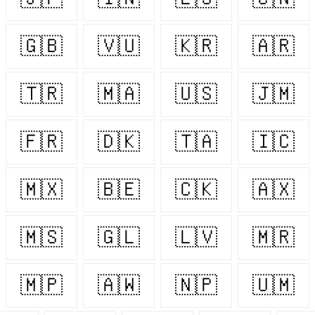
🇬🇧
🇻🇺
🇰🇷
🇦🇷
🇹🇷
🇲🇦
🇺🇸
🇯🇲
🇫🇷
🇩🇰
🇹🇦
🇮🇨
🇲🇽
🇧🇪
🇨🇰
🇦🇽
🇲🇸
🇬🇱
🇱🇻
🇲🇷
🇲🇵
🇦🇼
🇳🇵
🇺🇲