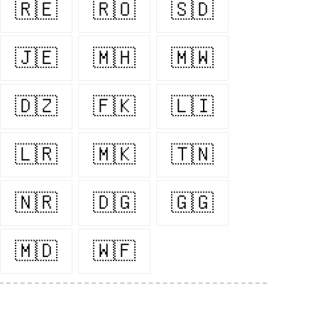
🇷🇪
🇷🇴
🇸🇩
🇯🇪
🇲🇭
🇲🇼
🇩🇿
🇫🇰
🇱🇮
🇱🇷
🇲🇰
🇹🇳
🇳🇷
🇩🇬
🇬🇬
🇲🇩
🇼🇫