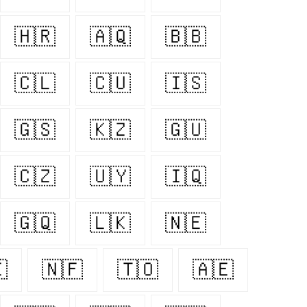
🇭🇷
🇦🇶
🇧🇧
🇨🇱
🇨🇺
🇮🇸
🇬🇸
🇰🇿
🇬🇺
🇨🇿
🇺🇾
🇮🇶
🇬🇶
🇱🇰
🇳🇪

🇳🇫
🇹🇴
🇦🇪