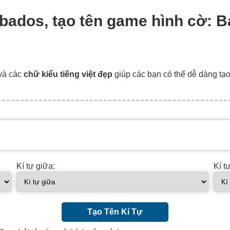
rbados, tạo tên game hình cờ: B
và các
chữ kiểu tiếng việt đẹp
giúp các bạn có thể dễ dàng tạ
Kí tự giữa:
Kí t
Tạo Tên Kí Tự