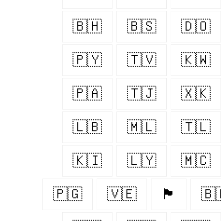
🇧🇭
🇧🇸
🇩🇴
🇵🇾
🇹🇻
🇰🇼
🇵🇦
🇹🇯
🇽🇰
🇱🇧
🇲🇱
🇹🇱
🇰🇮
🇱🇾
🇲🇨
🇵🇬
🇻🇪
🏴󠁧󠁢󠁷󠁬󠁳󠁿
🇧