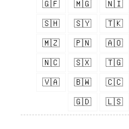
🇬🇫
🇲🇬
🇳🇮
🇸🇭
🇸🇾
🇹🇰
🇲🇿
🇵🇳
🇦🇴
🇳🇨
🇸🇽
🇹🇬
🇻🇦
🇧🇼
🇨🇨
🇬🇩
🇱🇸