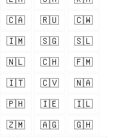
🇨🇦
🇷🇺
🇨🇼
🇮🇲
🇸🇬
🇸🇱
🇳🇱
🇨🇭
🇫🇲
🇮🇹
🇨🇻
🇳🇦
🇵🇭
🇮🇪
🇮🇱
🇿🇲
🇦🇬
🇬🇭