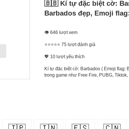
🇧🇧 Kí tự đặc biệt cờ: B
Barbados đẹp, Emoji flag
👁 646 lượt xem
⭐⭐⭐⭐⭐ 75 lượt đánh giá
💖
10
lượt yêu thích
Kí tự đặc biệt cờ: Barbados ( Emoji flag
trong game như Free Fire, PUBG, Tiktok, 
🇯🇵
🇮🇳
🇪🇸
🇨🇳