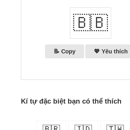
🇧🇧
📝 Copy
💖 Yêu thích
Kí tự đặc biệt bạn có thể thích
🇧🇷
🇮🇩
🇹🇼