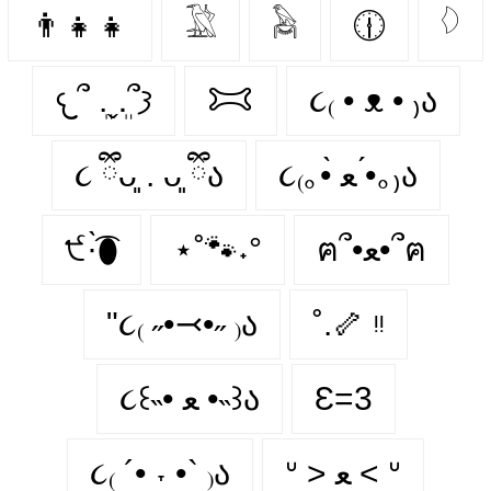
👨‍👧‍👧
𓅁
𓅉
🕧
𓆠
𐔌՞ ܸ.ˬ.ܸ՞𐦯
𐂯
૮₍ • ᴥ • ₎ა
૮ ྀིᴗ͈ . ᴗ͈ ྀིა
૮₍｡•̀ ﻌ •́｡₎ა
੯·̀͡⬮
⋆˚🐾˖°
ฅ՞•ﻌ•՞ฅ
"૮₍ ˶•⤙•˶ ₎ა
˚.🦴 ᵎᵎ
૮꒰˵• ﻌ •˵꒱ა
Ɛ=3
૮₍ ´• ˕ •` ₎ა
ᐡ > ﻌ < ᐡ