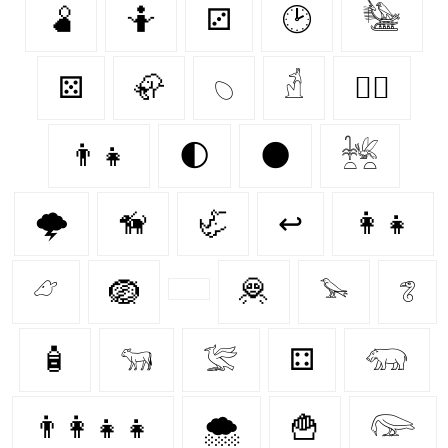
🫄
🤷
⚂
🕑
𓅋
⚄
🦣
𓆇
𓁢
🐕‍🦺
👨‍👧
🌓
🌑
𓆥
🌩️
🦮
🦏
↩
👩‍👧
𓃿
🪺
🦧
𓅩
𓆂
🧴
𓃔
𓅛
⚃
𓃯
👨‍👩‍👧‍👧
🌨️
🍟
𓅼