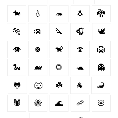
🐎
💧
🦔
🐧
🐉
🐅
🪼
🔪
🎧
🕊️
👁
🍀
🐒
🍄
🦁
🐍
🐋
🌻
🐢
👻
🐸
🐺
☘️
🐐
🦂
🕷
🐝
🌊
🦐
🌸