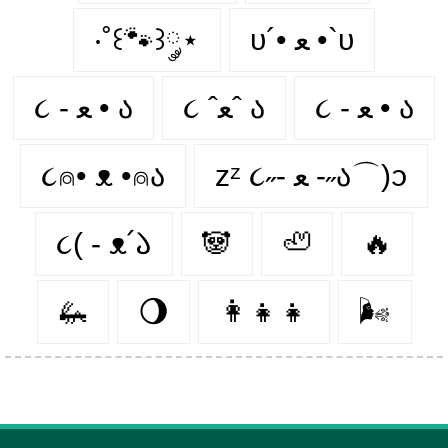
‧˚꒰🐾꒱༘⋆
υ´• ﻌ •`υ
૮ - ﻌ • ა
૮ ˆﻌˆ ა
૮ - ﻌ • ა⁩
૮⍝• ᴥ •⍝ა
zᶻ ૮˶- ﻌ -˶ა⌒)ᦱ
૮( - ᴥ՛𑁬
🐼
🦥
🔥
🦗
🌖
👩‍👧‍👧
🌬️