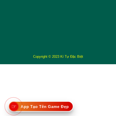
Copyright © 2023 Kí Tự Đặc Biệt
☞
App Tạo Tên Game Đẹp