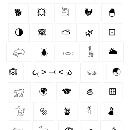
🐕
💥
𓆖
🐓
🐣
🌗
🙈
⛅
🌿
⚀
𓅾
🪲
𓁾
𓃱
🌥️
🙉
૮₍ ˃ ⤙ ˂ ₎ა
𓃮
🌏
𓃸
🌍
🐨
🦪
⚅
𓃩
🔩
🪴
𓁳
🫃