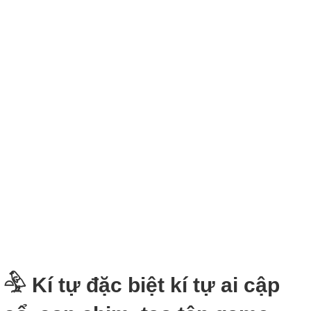
𓅲 Kí tự đặc biệt kí tự ai cập