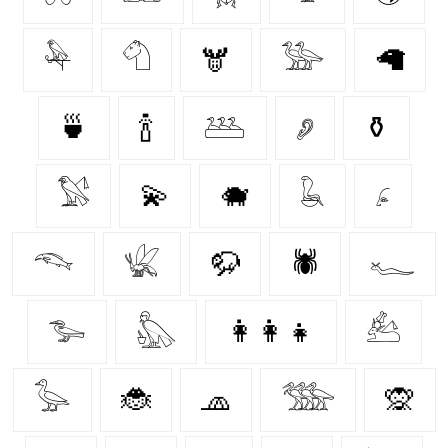
𓅆
𓄇
🫎
𓅺
🦙
🍵
🍾
𓅹
𓂈
⚱️
𓅄
💫
🐗
𓆘
𓂊
𓆞
𓆤
🦬
🕷️
𓆑
𓅧
𓅽
👩‍👩‍👧
𓃕
𓅭
🐞
🧢
𓅢
🙊