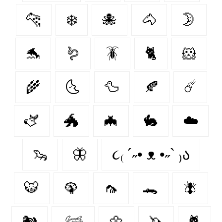
🐆
❄️
🐙
🐴
🌛
🐬
🪱
🪳
🐈
🐹
🌾
🌜
🦆
🍂
☄️
🫏
🐲
🦇
🐇
☁️
🦦
🦋
૮₍ ´˶• ᴥ •˶` ₎ა
🐯
🦚
🦟
🐊
🪰
🐿️
𓆉
🌼
🦄
🐈‍