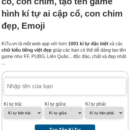
cổ, con chim, tạo tên game
hình kí tự ai cập cổ, con chim
đẹp, Emoji
KiTu.vn là một web app với hơn
1001 kí tự đặc biệt
và các
chữ kiểu tiếng việt đẹp
giúp các bạn có thể dễ dàng tạo tên
game như FF, PUBG, Liên Quân... độc đáo, chất và đẹp nhất
...
Kí tự trái:
Kí tự giữa:
Kí tự phải:
Tạo Tên Kí Tự