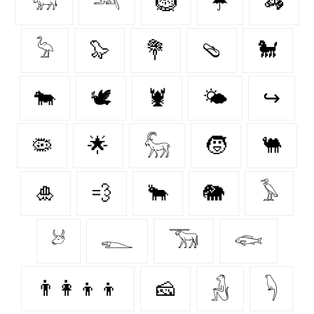
𓃓
𓃢
🪹
☂️
🦓
𓅦
🦭
💐
🩴
🐩
🐄
🕊
🦞
🌤️
↪
🦠
🌟
𓃵
🧒
🐫
🎍
💨
🐂
🐘
𓅥
𓃾
𓆍
𓃝
𓆟
👨‍👩‍👦‍👦
🧀
𓃻
𓆐