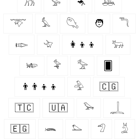
𓃡
𓅚
🦘
𓅒
𓄅
𓅘
𓆡
🧑
𓆕
𓆢
𓄀
👩‍👦‍👦
𓃒
𓆧
𓅝
𓅡
🂠
👨‍👨‍👦‍👦
𓅲
🇨🇬
🇹🇨
🇺🇦
𓅨
𓆆
🇪🇬
𓆨
𓅌
𓅿
𓄄