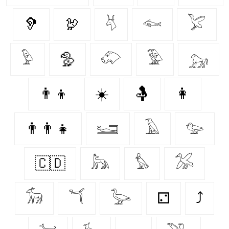
🦻
🦃
𓄃
𓆜
𓅯
𓅱
🦤
𓄁
𓅳
𓃷
👨‍👦
☀️
🤱
👩‍
👨‍👨‍👧
𓆒
𓄿
𓅰
🇨🇩
𓃦
𓅊
𓅮
𓃘
𓆔
𓅬
⚁
⤴