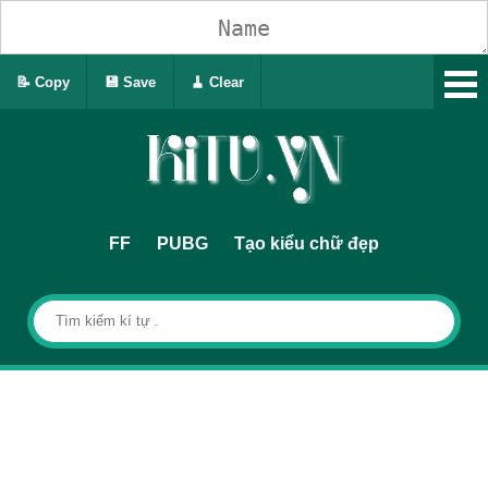
📝 Copy
💾 Save
🧹 Clear
FF
PUBG
Tạo kiểu chữ đẹp