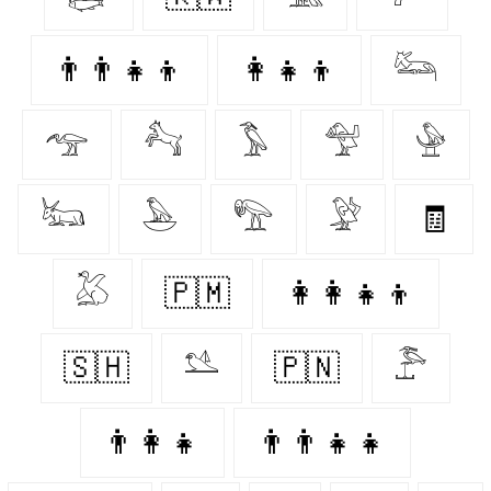
👨‍👨‍👧‍👦
👩‍👧‍👦
𓃛
𓅠
𓃚
𓅣
𓅵
𓅈
𓃜
𓅅
𓅟
𓅶
🧾
𓅷
🇵🇲
👩‍👩‍👧‍👦
🇸🇭
𓅎
🇵🇳
𓅤
👨‍👩‍👧
👨‍👨‍👧‍👧