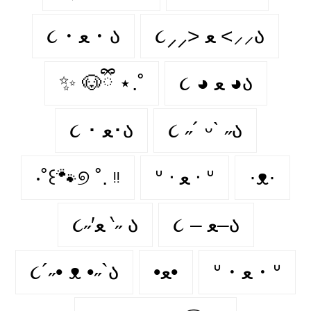
૮⸝⸝> ﻌ <⸝⸝ა
૮・ﻌ・ა
✨ 🐶ྀི ⋆.˚
૮ ◕ ﻌ ◕ა
૮ ･ ﻌ･ა
૮ ˶´ ᵕˋ ˶ა
‧˚꒰🐾୭ ˚. ᵎᵎ
ᐡ ᐧ ﻌ ᐧ ᐡ
·ᴥ·
૮ – ﻌ–ა
૮˶′ﻌ ‵˶ ა
૮´˶• ᴥ •˶`ა
•ﻌ•
ᐡ・ﻌ・ᐡ