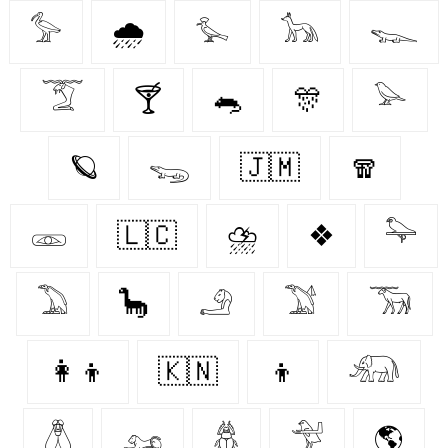
𓅞
🌧️
𓅙
𓃥
𓆊
𓄆
🍸
🐀
🎊
𓅪
🪐
𓆌
🇯🇲
🧣
𓁽
🇱🇨
⛈️
❖
𓅍
𓅐
🦕
𓄂
𓅑
𓃞
👩‍👦
🇰🇳
👦
𓃰
𓆦
𓃭
𓆣
𓅴
🌎