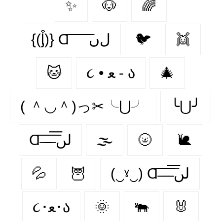
✨
🐶
🌈
{(ᶅ͒)} Ɑ͞ ͞ ͞ ͞ ͞ ﻝﮞ
🐦‍
👯‍
🐱
૮ • ﻌ - ა
🎄
( ＾◡＾)っ✂╰⋃╯
╰⋃╯
Ɑ͞ ̶͞ ̶͞ ̶͞ لں͞
🌫️
🌝
🐌
💦
🦉
(‿ˠ‿) Ɑ͞ ̶͞ ̶͞ ̶͞ لں͞
૮･ﻌ･ა
🌞
🐃
🐰