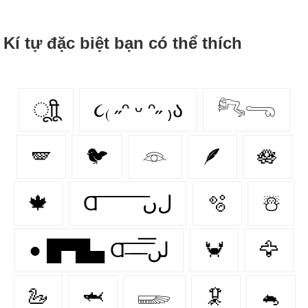
Kí tự đặc biệt bạn có thể thích
ूाीू
૮₍ ˶ᵔ ᵕ ᵔ˶ ₎ა
𓀐𓂸
🪽
🐦
𓁻
🪶
🪷
🍁
Ɑ͞ ͞ ͞ ͞ ͞ ͞ ͞ ͞ لﮞ
🫧
☃️
● █▀█▄ Ɑ͞ ̶͞ ̶͞ ̶͞ لں͞
🦀
🦅
🦢
🦈
𓆃
🦑
🐁