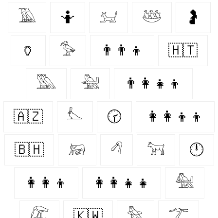
𓅀
🤷‍
𓃫
𓅸
🤰
🏺
𓅜
👨‍👨‍👦
🇭🇹
𓅔
𓅖
👨‍👩‍👧‍👦
🇦🇿
𓅏
🕝
👩‍👩‍👦‍👦
🇧🇭
𓃖
𓆁
𓃙
🕛
👩‍👩‍👦
👩‍👩‍👧‍👧
𓅕
𓅻
🇰🇼
𓅗
𓆀