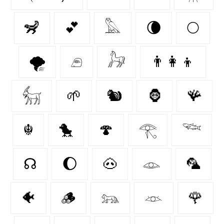
🦨
💕
𓅓
🌘
🌕
🌪️
𓂉
𓃗
👨‍👩‍👦
𓃶
🌱
🐿
🦍
🪸
☬
🐤
🍄‍
𓂀
𓆝
☊
🌔
🐽
𓁼
🦜
🐠
🪵
𓃬
𓁺
🌹