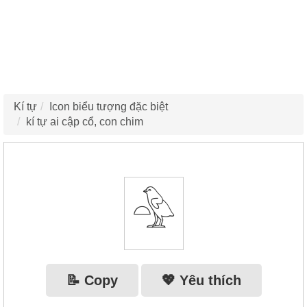
Kí tự
Icon biểu tượng đặc biệt
kí tự ai cập cổ, con chim
𓅲
📝 Copy
💖 Yêu thích