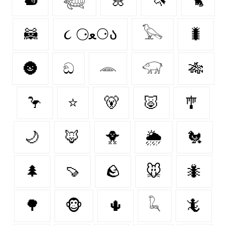
🦝
૮ ⚆ﻌ⚆ა
𓅂
🐛
🌚
ඞ
𓂎
𓃟
🎋
🦩
⭐
🐻‍
🐷
🎐
🌙
🦊
🐥
🌦️
🐔
🌲
🍠
🪨
🐭
🐜
🌳
🐵
🌵
𓆗
🦎