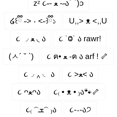
zᶻ ૮˶- ﻌ -˶ა⌒)ᦱ
໒꒰ྀི ˶> ˕ <˶꒱ྀི১
U,,> ᴥ <,,U
૮ ◞ ﻌ ◟ ა
૮ ˙Ⱉ˙ ა rawr!
(ㅅ´ ˘ `)
૮ ฅ• ﻌ -ฅ ა arf ! 🦴
૮◞ ‸ ◟ ა
૮ >ﻌ< ა
૮ ᴖﻌᴖა
૮₍ • ᴥ • ₎ა🐾🦴
૮₍ 𝁽ܫ𝁽 ₎ა
૮֊˕֊ა੭