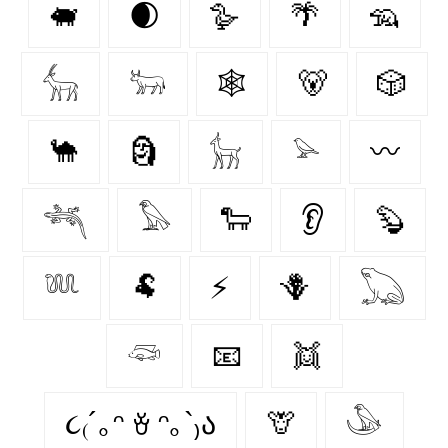
🐖
🌒
🪿
🌴
🦡
𓃲
𓃽
🕸️
🐻
🎲
🐪
🗿
𓃴
𓅫
〰️
𓆈
𓅃
🐑
👂
🦫
𓆚
🐏
⚡
🪻
𓆏
𓆛
📧
👯
૮₍´｡ᵔ ꈊ ᵔ｡`₎ა
🦒
𓅇