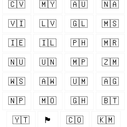
🇨🇻
🇲🇾
🇦🇺
🇳🇦
🇻🇮
🇱🇻
🇬🇱
🇲🇸
🇮🇪
🇮🇱
🇵🇭
🇲🇷
🇳🇺
🇺🇳
🇲🇵
🇿🇲
🇼🇸
🇦🇼
🇺🇲
🇦🇬
🇳🇵
🇲🇴
🇬🇭
🇧🇹
🇾🇹
🏴󠁧󠁢󠁥󠁮󠁧󠁿
🇨🇴
🇰🇲