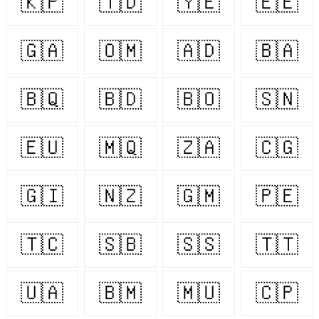
🇰🇵
🇹🇩
🇾🇪
🇪🇪
🇬🇦
🇴🇲
🇦🇩
🇧🇦
🇧🇶
🇧🇩
🇧🇴
🇸🇳
🇪🇺
🇲🇶
🇿🇦
🇨🇬
🇬🇮
🇳🇿
🇬🇲
🇵🇪
🇹🇨
🇸🇧
🇸🇸
🇹🇹
🇺🇦
🇧🇲
🇲🇺
🇨🇵