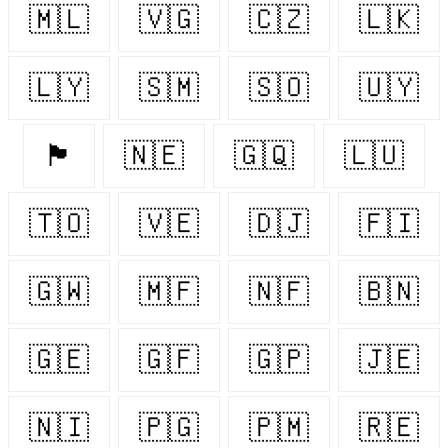
🇲🇱
🇻🇬
🇨🇿
🇱🇰
🇱🇾
🇸🇲
🇸🇴
🇺🇾
🏴󠁧󠁢󠁷󠁬󠁳󠁿
🇳🇪
🇬🇶
🇱🇺
🇹🇴
🇻🇪
🇩🇯
🇫🇮
🇬🇼
🇲🇫
🇳🇫
🇧🇳
🇬🇪
🇬🇫
🇬🇵
🇯🇪
🇳🇮
🇵🇬
🇵🇲
🇷🇪