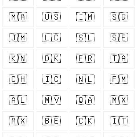
🇲🇦
🇺🇸
🇮🇲
🇸🇬
🇯🇲
🇱🇨
🇸🇱
🇸🇪
🇰🇳
🇩🇰
🇫🇷
🇹🇦
🇨🇭
🇮🇨
🇳🇱
🇫🇲
🇦🇱
🇲🇻
🇶🇦
🇲🇽
🇦🇽
🇧🇪
🇨🇰
🇮🇹