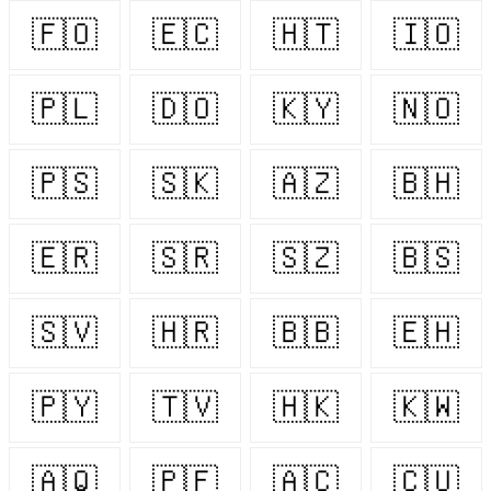
🇫🇴
🇪🇨
🇭🇹
🇮🇴
🇵🇱
🇩🇴
🇰🇾
🇳🇴
🇵🇸
🇸🇰
🇦🇿
🇧🇭
🇪🇷
🇸🇷
🇸🇿
🇧🇸
🇸🇻
🇭🇷
🇧🇧
🇪🇭
🇵🇾
🇹🇻
🇭🇰
🇰🇼
🇦🇶
🇵🇫
🇦🇨
🇨🇺