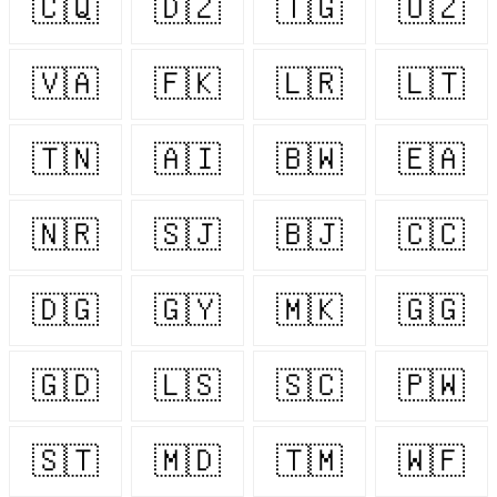
🇨🇶
🇩🇿
🇹🇬
🇺🇿
🇻🇦
🇫🇰
🇱🇷
🇱🇹
🇹🇳
🇦🇮
🇧🇼
🇪🇦
🇳🇷
🇸🇯
🇧🇯
🇨🇨
🇩🇬
🇬🇾
🇲🇰
🇬🇬
🇬🇩
🇱🇸
🇸🇨
🇵🇼
🇸🇹
🇲🇩
🇹🇲
🇼🇫