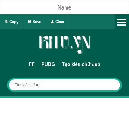
📝 Copy
💾 Save
🧹 Clear
FF
PUBG
Tạo kiểu chữ đẹp