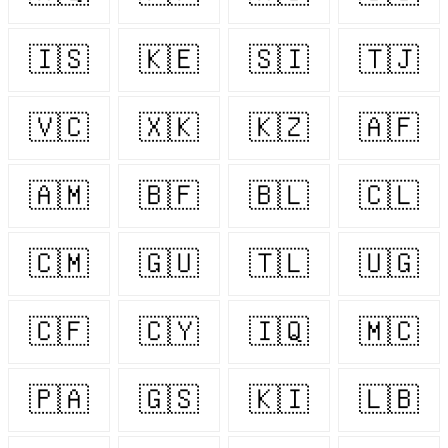
🇮🇸
🇰🇪
🇸🇮
🇹🇯
🇻🇨
🇽🇰
🇰🇿
🇦🇫
🇦🇲
🇧🇫
🇧🇱
🇨🇱
🇨🇲
🇬🇺
🇹🇱
🇺🇬
🇨🇫
🇨🇾
🇮🇶
🇲🇨
🇵🇦
🇬🇸
🇰🇮
🇱🇧