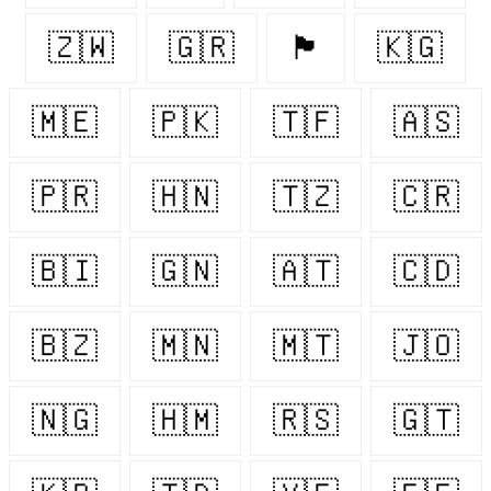
🇿🇼
🇬🇷
🏴󠁧󠁢󠁳󠁣󠁴󠁿
🇰🇬
🇲🇪
🇵🇰
🇹🇫
🇦🇸
🇵🇷
🇭🇳
🇹🇿
🇨🇷
🇧🇮
🇬🇳
🇦🇹
🇨🇩
🇧🇿
🇲🇳
🇲🇹
🇯🇴
🇳🇬
🇭🇲
🇷🇸
🇬🇹