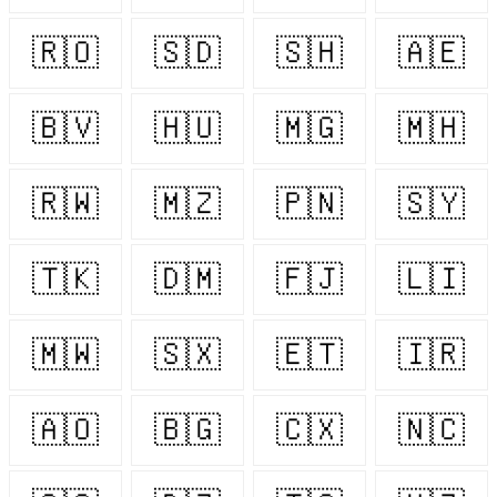
🇷🇴
🇸🇩
🇸🇭
🇦🇪
🇧🇻
🇭🇺
🇲🇬
🇲🇭
🇷🇼
🇲🇿
🇵🇳
🇸🇾
🇹🇰
🇩🇲
🇫🇯
🇱🇮
🇲🇼
🇸🇽
🇪🇹
🇮🇷
🇦🇴
🇧🇬
🇨🇽
🇳🇨