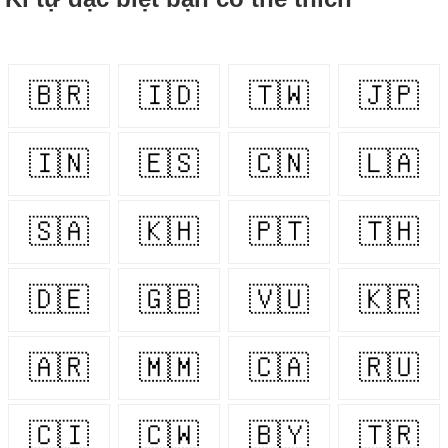
🇧🇷
🇮🇩
🇹🇼
🇯🇵
🇮🇳
🇪🇸
🇨🇳
🇱🇦
🇸🇦
🇰🇭
🇵🇹
🇹🇭
🇩🇪
🇬🇧
🇻🇺
🇰🇷
🇦🇷
🇲🇲
🇨🇦
🇷🇺
🇨🇮
🇨🇼
🇧🇾
🇹🇷